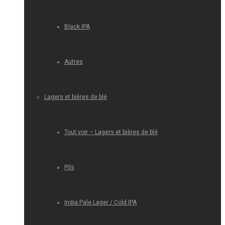
Black IPA
Autres
Lagers et bières de blé
Tout voir – Lagers et bières de blé
Pils
India Pale Lager / Cold IPA