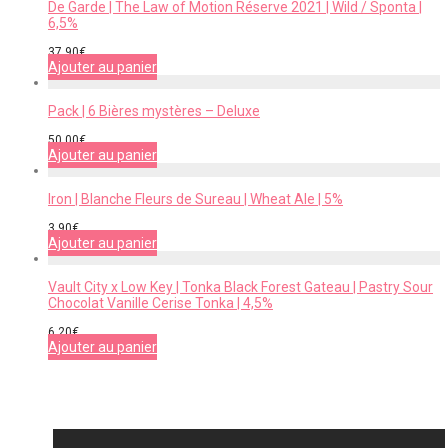
De Garde | The Law of Motion Réserve 2021 | Wild / Sponta |
6,5%
37,90
€
Ajouter au panier
Pack | 6 Bières mystères – Deluxe
50,00
€
Ajouter au panier
Iron | Blanche Fleurs de Sureau | Wheat Ale | 5%
3,90
€
Ajouter au panier
Vault City x Low Key | Tonka Black Forest Gateau | Pastry Sour
Chocolat Vanille Cerise Tonka | 4,5%
6,20
€
Ajouter au panier