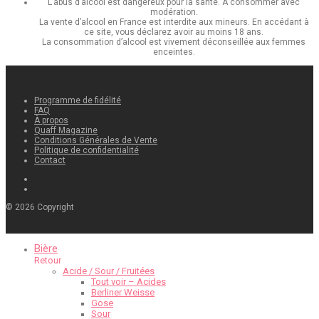
L’abus d’alcool est dangereux pour la santé. À consommer avec
modération.
La vente d’alcool en France est interdite aux mineurs. En accédant à
ce site, vous déclarez avoir au moins 18 ans.
La consommation d’alcool est vivement déconseillée aux femmes
enceintes.
Programme de fidélité
FAQ
À propos
Quaff Magazine
Conditions Générales de Vente
Politique de confidentialité
Contact
©
2026
Copyright
Bière
Retour
Acide / Sour / Fruitées
Tout voir – Acides
Berliner Weisse
Gose
Sour