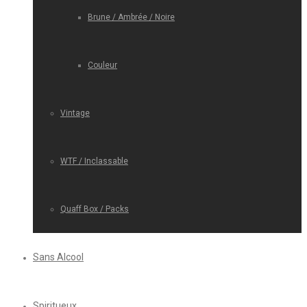
Brune / Ambrée / Noire
Couleur
Vintage
WTF / Inclassable
Quaff Box / Packs
Sans Alcool
Spiritueux