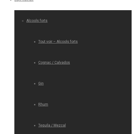
Alcools forts
Tout voir – Alcools forts
Cognac / Calvados
Gin
Rhum
Tequila / Mezcal