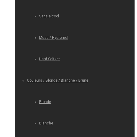
Sans alcool
Mead / Hydromel
Hard Seltzer
Couleurs / Blonde / Blanche / Brune
Blonde
Blanche