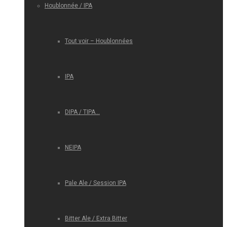
Houblonnée / IPA
Tout voir – Houblonnées
IPA
DIPA / TIPA…
NEIPA
Pale Ale / Session IPA
Bitter Ale / Extra Bitter