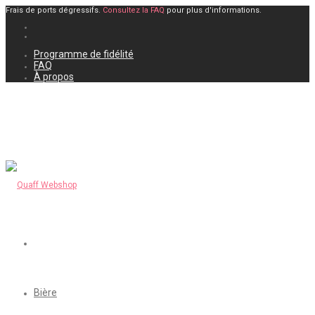
Frais de ports dégressifs.
Consultez la FAQ
pour plus d'informations.
Programme de fidélité
FAQ
À propos
Bière