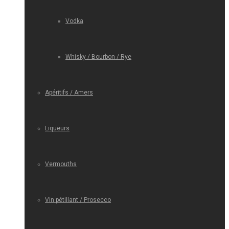
Vodka
Whisky / Bourbon / Rye
Apéritifs / Amers
Liqueurs
Vermouths
Vin pétillant / Prosecco