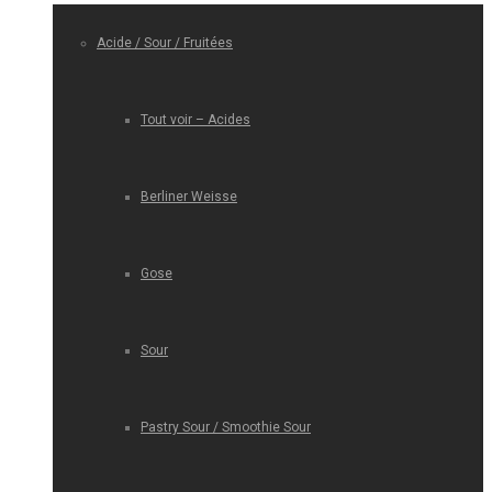
Acide / Sour / Fruitées
Tout voir – Acides
Berliner Weisse
Gose
Sour
Pastry Sour / Smoothie Sour