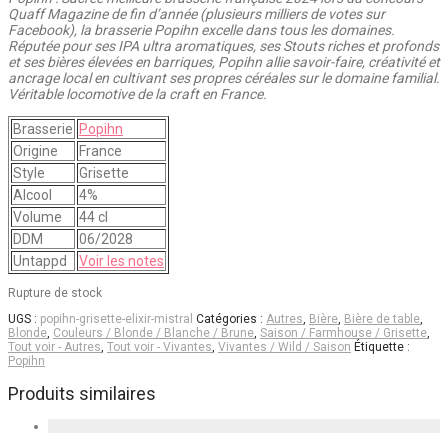
Quaff Magazine de fin d’année (plusieurs milliers de votes sur
Facebook), la brasserie Popihn excelle dans tous les domaines.
Réputée pour ses IPA ultra aromatiques, ses Stouts riches et profonds
et ses bières élevées en barriques, Popihn allie savoir-faire, créativité et
ancrage local en cultivant ses propres céréales sur le domaine familial.
Véritable locomotive de la craft en France.
Brasserie
Popihn
Origine
France
Style
Grisette
Alcool
4%
Volume
44 cl
DDM
06/2028
Untappd
Voir les notes
Rupture de stock
UGS :
popihn-grisette-elixir-mistral
Catégories :
Autres
,
Bière
,
Bière de table
,
Blonde
,
Couleurs / Blonde / Blanche / Brune
,
Saison / Farmhouse / Grisette
,
Tout voir - Autres
,
Tout voir - Vivantes
,
Vivantes / Wild / Saison
Étiquette :
Popihn
Produits similaires