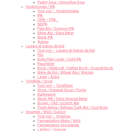
Pastry Sour / Smoothie Sour
Houblonnée / IPA
Tout voir – Houblonnées
IPA
DIPA / TIPA…
NEIPA
Pale Ale / Session IPA
Bitter Ale / Extra Bitter
Black IPA
Autres
Lagers et bières de blé
Tout voir – Lagers et bières de blé
Pils
India Pale Lager / Cold IPA
Rauchbier
Bock / Maibock / Helles Bock / Doppel Bock
Bière de blé / Wheat Ale / Weizen
Lager / Autre
Torréfiée / Stout
Tout voir – Torréfiées
Stout / Imperial Stout / Porter
Barleywine
Black IPA / Extra Special Bitter
Brown / Old / Scotch Ale
Triple Belge / Belgian Dark Ale / Oud Bruin
Vivantes / Wild / Saison
Tout voir – Vivantes
Fermentation Mixte / Wild
Fermentation Spontanée
Lambic / Gueuze