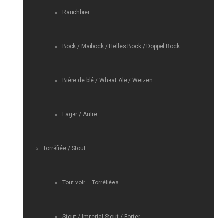
Rauchbier
Bock / Maibock / Helles Bock / Doppel Bock
Bière de blé / Wheat Ale / Weizen
Lager / Autre
Torréfiée / Stout
Tout voir – Torréfiées
Stout / Imperial Stout / Porter