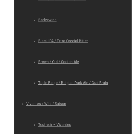
Barleywine
Black IPA / Extra Special Bitter
Brown / Old / Scotch Ale
Triple Belge / Belgian Dark Ale / Oud Bruin
Vivantes / Wild / Saison
Tout voir – Vivantes