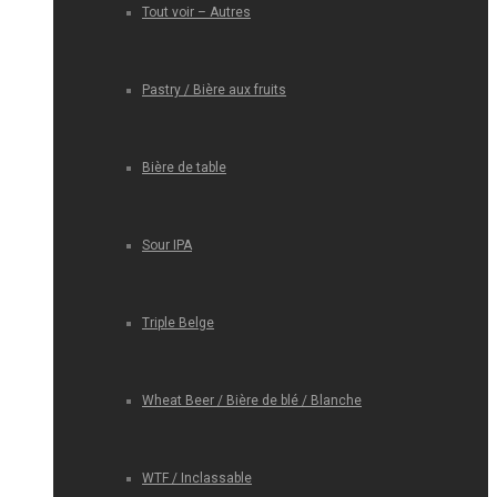
Tout voir – Autres
Pastry / Bière aux fruits
Bière de table
Sour IPA
Triple Belge
Wheat Beer / Bière de blé / Blanche
WTF / Inclassable