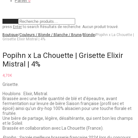
Panier
0
Effacer
press
Enter
to search
Résultats de recherche:
Aucun produit trouvé.
Boutique
/
Couleurs / Blonde / Blanche / Brune
/
Blonde
/
Popihn x La Chouette |
Grisette Elixir Mistral | 4%
Popihn x La Chouette | Grisette Elixir
Mistral | 4%
4,70
€
Grisette.
Houblons : Elixir, Mistral.
Brassée avec une belle quantité de blé et d’épeautre, avant
fermentation sur levure de bière Saison française (profil sec et
épicé) ainsi qu’un dry-hop 100% alsacien pour une touche florale et
fruitée.
Une bière de partage, légère, désaltérante, qui sent bon les champs
et le Soleil.
Brassée en collaboration avec La Chouette (France).
Popihn : Sacrée meilleure brasserie française 2024 lors du concours