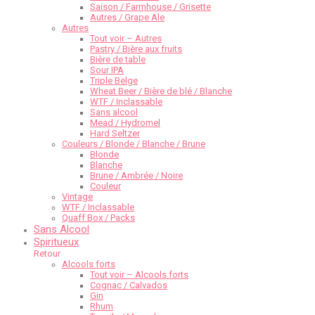
Saison / Farmhouse / Grisette
Autres / Grape Ale
Autres
Tout voir – Autres
Pastry / Bière aux fruits
Bière de table
Sour IPA
Triple Belge
Wheat Beer / Bière de blé / Blanche
WTF / Inclassable
Sans alcool
Mead / Hydromel
Hard Seltzer
Couleurs / Blonde / Blanche / Brune
Blonde
Blanche
Brune / Ambrée / Noire
Couleur
Vintage
WTF / Inclassable
Quaff Box / Packs
Sans Alcool
Spiritueux
Retour
Alcools forts
Tout voir – Alcools forts
Cognac / Calvados
Gin
Rhum