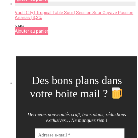
Vault City | Tropical Table Sour | Session Sour Goyave Passion
Ananas | 3,3%
5,60
€
Ajouter au panier
Des bons plans dans
votre boite mail ?
Dernières nouveautés craft, bons plans, réductions
exclusives… Ne manquez rien !