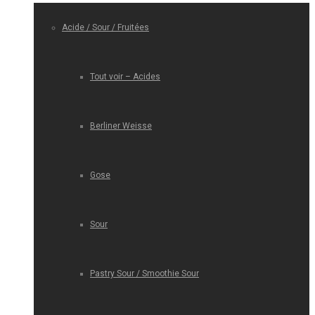
Acide / Sour / Fruitées
Tout voir – Acides
Berliner Weisse
Gose
Sour
Pastry Sour / Smoothie Sour