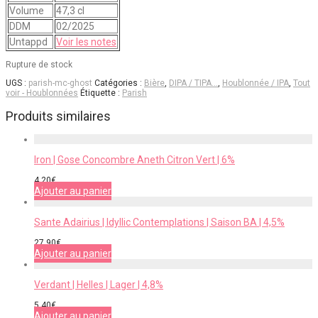
Volume
47,3 cl
DDM
02/2025
Untappd
Voir les notes
Rupture de stock
UGS :
parish-mc-ghost
Catégories :
Bière
,
DIPA / TIPA…
,
Houblonnée / IPA
,
Tout
voir - Houblonnées
Étiquette :
Parish
Produits similaires
Iron | Gose Concombre Aneth Citron Vert | 6%
4,20
€
Ajouter au panier
Sante Adairius | Idyllic Contemplations | Saison BA | 4,5%
27,90
€
Ajouter au panier
Verdant | Helles | Lager | 4,8%
5,40
€
Ajouter au panier