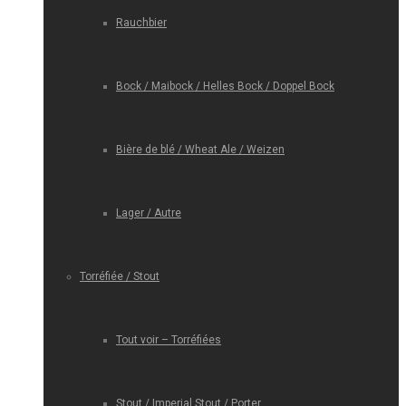
Rauchbier
Bock / Maibock / Helles Bock / Doppel Bock
Bière de blé / Wheat Ale / Weizen
Lager / Autre
Torréfiée / Stout
Tout voir – Torréfiées
Stout / Imperial Stout / Porter