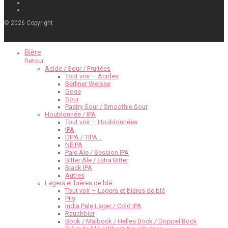
©
2026
Copyright
Bière
Retour
Acide / Sour / Fruitées
Tout voir – Acides
Berliner Weisse
Gose
Sour
Pastry Sour / Smoothie Sour
Houblonnée / IPA
Tout voir – Houblonnées
IPA
DIPA / TIPA…
NEIPA
Pale Ale / Session IPA
Bitter Ale / Extra Bitter
Black IPA
Autres
Lagers et bières de blé
Tout voir – Lagers et bières de blé
Pils
India Pale Lager / Cold IPA
Rauchbier
Bock / Maibock / Helles Bock / Doppel Bock