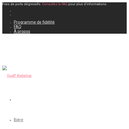
Frais de ports dégressifs.
Consultez la FAQ
pour plus d'informations.
Programme de fidélité
FAQ
À propos
Bière