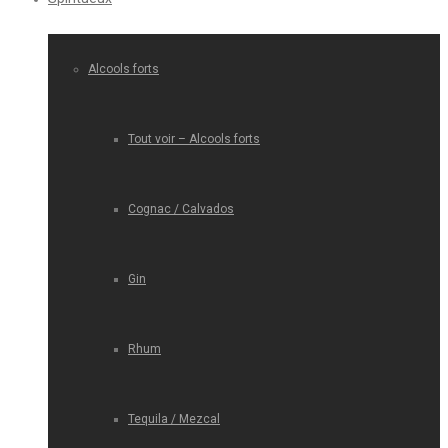
Alcools forts
Tout voir – Alcools forts
Cognac / Calvados
Gin
Rhum
Tequila / Mezcal