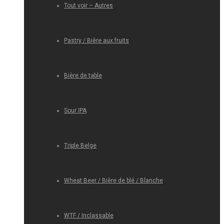
Tout voir – Autres
Pastry / Bière aux fruits
Bière de table
Sour IPA
Triple Belge
Wheat Beer / Bière de blé / Blanche
WTF / Inclassable