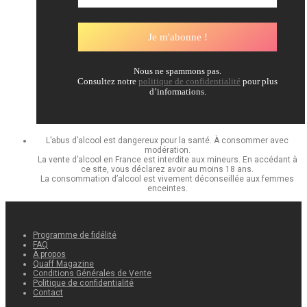
Nous ne spammons pas.
Consultez notre
politique de confidentialité
pour plus
d’informations.
L’abus d’alcool est dangereux pour la santé. À consommer avec
modération.
La vente d’alcool en France est interdite aux mineurs. En accédant à
ce site, vous déclarez avoir au moins 18 ans.
La consommation d’alcool est vivement déconseillée aux femmes
enceintes.
Programme de fidélité
FAQ
À propos
Quaff Magazine
Conditions Générales de Vente
Politique de confidentialité
Contact