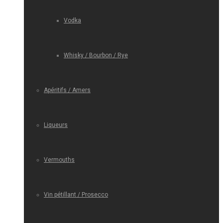
Vodka
Whisky / Bourbon / Rye
Apéritifs / Amers
Liqueurs
Vermouths
Vin pétillant / Prosecco