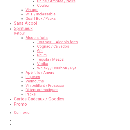
Brune / Ambrée / Noire
Couleur
Vintage
WTF / Inclassable
Quaff Box / Packs
Sans Alcool
Spiritueux
Retour
Alcools forts
Tout voir – Alcools forts
Cognac / Calvados
Gin
Rhum
Tequila / Mezcal
Vodka
Whisky / Bourbon / Rye
Apéritifs / Amers
Liqueurs
Vermouths
Vin pétillant / Prosecco
Bitters aromatiques
Packs
Cartes Cadeaux / Goodies
Promo
Connexion