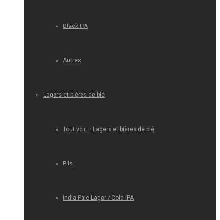
Black IPA
Autres
Lagers et bières de blé
Tout voir – Lagers et bières de blé
Pils
India Pale Lager / Cold IPA