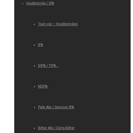
Houblonnée / IPA
Tout voir – Houblonnées
IPA
DIPA / TIPA…
NEIPA
Pale Ale / Session IPA
Bitter Ale / Extra Bitter