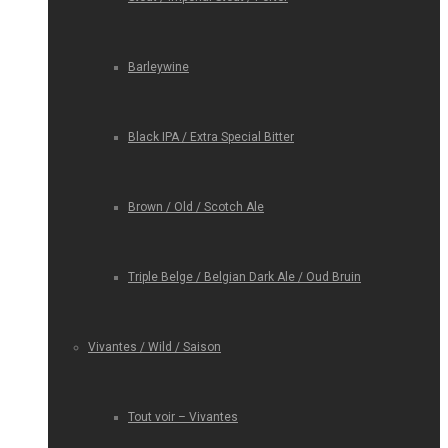
Barleywine
Black IPA / Extra Special Bitter
Brown / Old / Scotch Ale
Triple Belge / Belgian Dark Ale / Oud Bruin
Vivantes / Wild / Saison
Tout voir – Vivantes