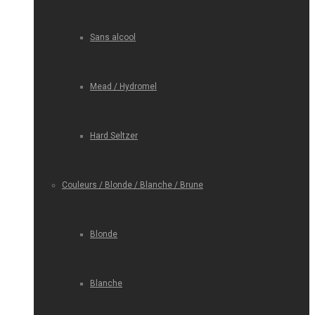
Sans alcool
Mead / Hydromel
Hard Seltzer
Couleurs / Blonde / Blanche / Brune
Blonde
Blanche