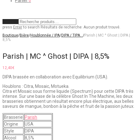
Panier
0
Effacer
press
Enter
to search
Résultats de recherche:
Aucun produit trouvé.
Boutique
/
Bière
/
Houblonnée / IPA
/
DIPA / TIPA…
/
Parish | MC ^ Ghost | DIPA |
8,5%
Parish | MC ^ Ghost | DIPA | 8,5%
12,40
€
DIPA brassée en collaboration avec Equilibrium (USA).
Houblons : Citra, Mosaic, Motueka.
Citra et Mosaic sous forme liquide (Spectrum) pour cette DIPA très
intense. Sur une base de la célèbre Ghost In The Machine, les deux
brasseries obtiennent un résultat encore plus électrique, aux belles
saveurs de mangue, bonbon à la pêche et fruit de la passion juteux.
Brasserie
Parish
Origine
USA
Style
DIPA
Alcool
8,5%