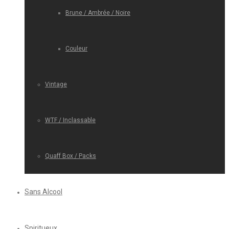
Brune / Ambrée / Noire
Couleur
Vintage
WTF / Inclassable
Quaff Box / Packs
Sans Alcool
Spiritueux