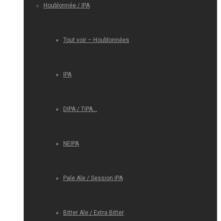
Houblonnée / IPA
Tout voir – Houblonnées
IPA
DIPA / TIPA…
NEIPA
Pale Ale / Session IPA
Bitter Ale / Extra Bitter