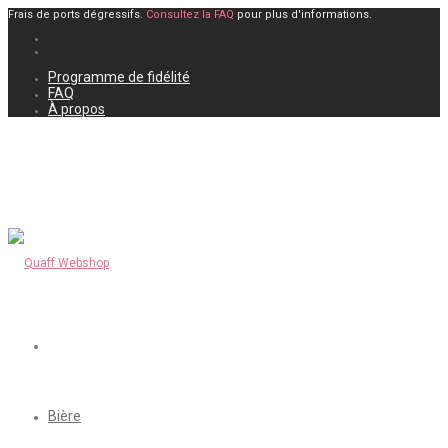
Frais de ports dégressifs.
Consultez la FAQ
pour plus d'informations.
Programme de fidélité
FAQ
À propos
Bière