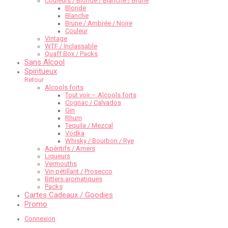
Couleurs / Blonde / Blanche / Brune
Blonde
Blanche
Brune / Ambrée / Noire
Couleur
Vintage
WTF / Inclassable
Quaff Box / Packs
Sans Alcool
Spiritueux
Retour
Alcools forts
Tout voir – Alcools forts
Cognac / Calvados
Gin
Rhum
Tequila / Mezcal
Vodka
Whisky / Bourbon / Rye
Apéritifs / Amers
Liqueurs
Vermouths
Vin pétillant / Prosecco
Bitters aromatiques
Packs
Cartes Cadeaux / Goodies
Promo
Connexion