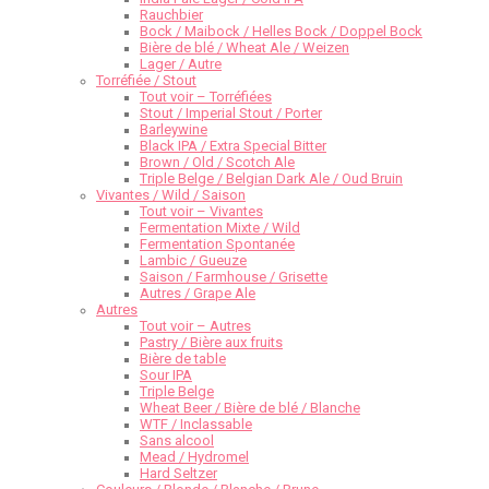
Rauchbier
Bock / Maibock / Helles Bock / Doppel Bock
Bière de blé / Wheat Ale / Weizen
Lager / Autre
Torréfiée / Stout
Tout voir – Torréfiées
Stout / Imperial Stout / Porter
Barleywine
Black IPA / Extra Special Bitter
Brown / Old / Scotch Ale
Triple Belge / Belgian Dark Ale / Oud Bruin
Vivantes / Wild / Saison
Tout voir – Vivantes
Fermentation Mixte / Wild
Fermentation Spontanée
Lambic / Gueuze
Saison / Farmhouse / Grisette
Autres / Grape Ale
Autres
Tout voir – Autres
Pastry / Bière aux fruits
Bière de table
Sour IPA
Triple Belge
Wheat Beer / Bière de blé / Blanche
WTF / Inclassable
Sans alcool
Mead / Hydromel
Hard Seltzer