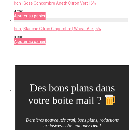
Iron | Gose Concombre Aneth Citron Vert | 6%
4,20
€
Ajouter au panier
Iron | Blanche Citron Gingembre | Wheat Ale | 5%
3,90
€
Ajouter au panier
Des bons plans dans
votre boite mail ?
Dernières nouveautés craft, bons plans, réductions
exclusives… Ne manquez rien !