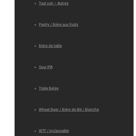
Tout voir – Autres
Pastry / Bière aux fruits
Bière de table
Sour IPA
Triple Belge
Wheat Beer / Bière de blé / Blanche
WTF / Inclassable