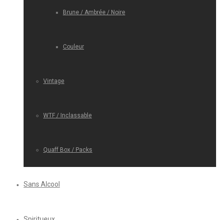
Brune / Ambrée / Noire
Couleur
Vintage
WTF / Inclassable
Quaff Box / Packs
Sans Alcool
Spiritueux