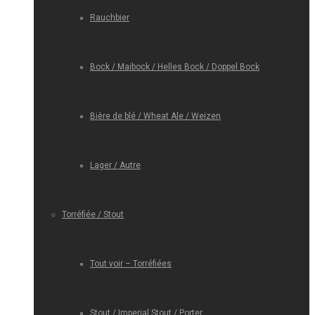
Rauchbier
Bock / Maibock / Helles Bock / Doppel Bock
Bière de blé / Wheat Ale / Weizen
Lager / Autre
Torréfiée / Stout
Tout voir – Torréfiées
Stout / Imperial Stout / Porter