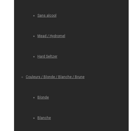
Sans alcool
Mead / Hydromel
Hard Seltzer
Couleurs / Blonde / Blanche / Brune
Blonde
Blanche