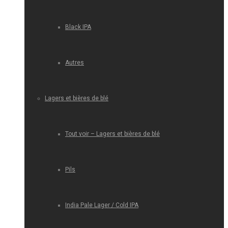
Black IPA
Autres
Lagers et bières de blé
Tout voir – Lagers et bières de blé
Pils
India Pale Lager / Cold IPA