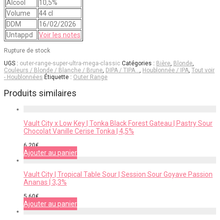
Alcool
10,5%
Volume
44 cl
DDM
16/02/2026
Untappd
Voir les notes
Rupture de stock
UGS :
outer-range-super-ultra-mega-classic
Catégories :
Bière
,
Blonde
,
Couleurs / Blonde / Blanche / Brune
,
DIPA / TIPA…
,
Houblonnée / IPA
,
Tout voir
- Houblonnées
Étiquette :
Outer Range
Produits similaires
Vault City x Low Key | Tonka Black Forest Gateau | Pastry Sour
Chocolat Vanille Cerise Tonka | 4,5%
6,20
€
Ajouter au panier
Vault City | Tropical Table Sour | Session Sour Goyave Passion
Ananas | 3,3%
5,60
€
Ajouter au panier