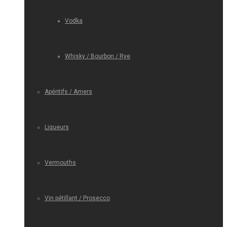
Vodka
Whisky / Bourbon / Rye
Apéritifs / Amers
Liqueurs
Vermouths
Vin pétillant / Prosecco