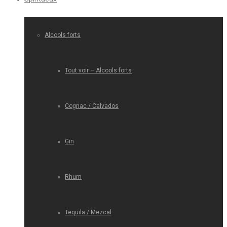
Alcools forts
Tout voir – Alcools forts
Cognac / Calvados
Gin
Rhum
Tequila / Mezcal