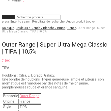
Panier
0
Effacer
press
Enter
to search
Résultats de recherche:
Aucun produit trouvé.
Boutique
/
Couleurs / Blonde / Blanche / Brune
/
Blonde
/
Outer Range | Super
Ultra Mega Classic | TIPA | 10,5%
Outer Range | Super Ultra Mega Classic
| TIPA | 10,5%
7,50
€
TIPA.
Houblons : Citra, El Dorado, Galaxy.
Une bombe de houblons ! Hyper généreuse, ample et juteuse, son
aromatique est marquée par des notes de melon jaune,
pamplemousse rouge et orange sanguine.
Brasserie
Outer Range
Origine
France
Style
TIPA