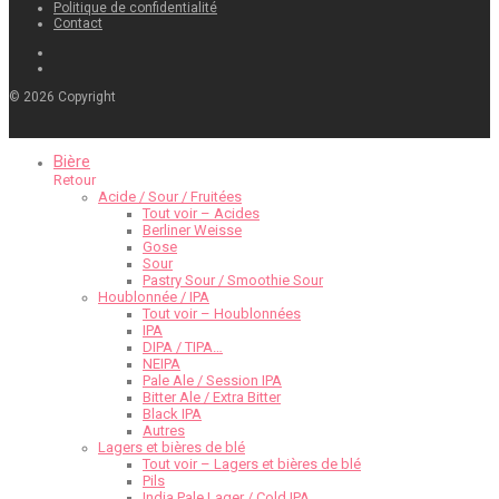
Politique de confidentialité
Contact
©
2026
Copyright
Bière
Retour
Acide / Sour / Fruitées
Tout voir – Acides
Berliner Weisse
Gose
Sour
Pastry Sour / Smoothie Sour
Houblonnée / IPA
Tout voir – Houblonnées
IPA
DIPA / TIPA…
NEIPA
Pale Ale / Session IPA
Bitter Ale / Extra Bitter
Black IPA
Autres
Lagers et bières de blé
Tout voir – Lagers et bières de blé
Pils
India Pale Lager / Cold IPA