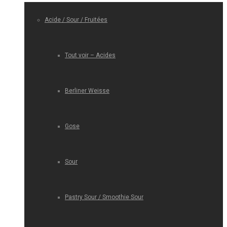
Acide / Sour / Fruitées
Tout voir – Acides
Berliner Weisse
Gose
Sour
Pastry Sour / Smoothie Sour