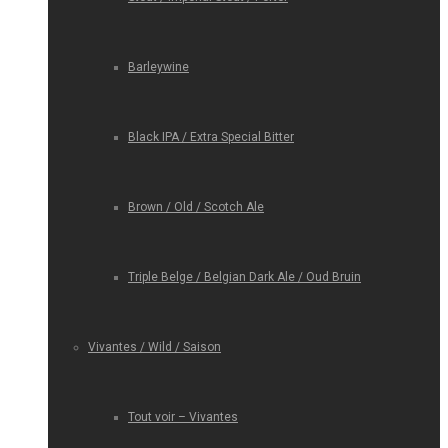
Barleywine
Black IPA / Extra Special Bitter
Brown / Old / Scotch Ale
Triple Belge / Belgian Dark Ale / Oud Bruin
Vivantes / Wild / Saison
Tout voir – Vivantes