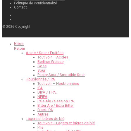
Politique de confidentialité
Contact
©
2026
Copyright
Bière
Retour
Acide / Sour / Fruitées
Tout voir – Acides
Berliner Weisse
Gose
Sour
Pastry Sour / Smoothie Sour
Houblonnée / IPA
Tout voir – Houblonnées
IPA
DIPA / TIPA…
NEIPA
Pale Ale / Session IPA
Bitter Ale / Extra Bitter
Black IPA
Autres
Lagers et bières de blé
Tout voir – Lagers et bières de blé
Pils