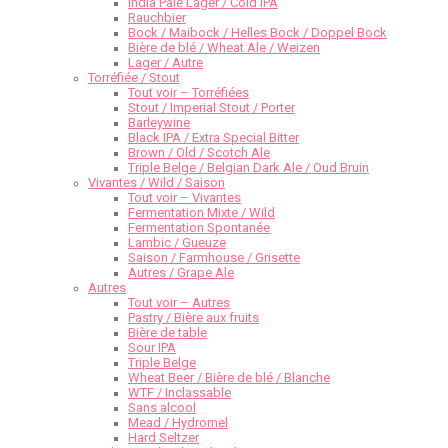
India Pale Lager / Cold IPA
Rauchbier
Bock / Maibock / Helles Bock / Doppel Bock
Bière de blé / Wheat Ale / Weizen
Lager / Autre
Torréfiée / Stout
Tout voir – Torréfiées
Stout / Imperial Stout / Porter
Barleywine
Black IPA / Extra Special Bitter
Brown / Old / Scotch Ale
Triple Belge / Belgian Dark Ale / Oud Bruin
Vivantes / Wild / Saison
Tout voir – Vivantes
Fermentation Mixte / Wild
Fermentation Spontanée
Lambic / Gueuze
Saison / Farmhouse / Grisette
Autres / Grape Ale
Autres
Tout voir – Autres
Pastry / Bière aux fruits
Bière de table
Sour IPA
Triple Belge
Wheat Beer / Bière de blé / Blanche
WTF / Inclassable
Sans alcool
Mead / Hydromel
Hard Seltzer