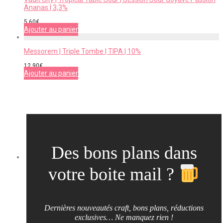
Ananas | 3,3%
5,60
€
Ajouter au panier
Messorem | Triple Tombe | TIPA | 10%
12,90
€
Ajouter au panier
Des bons plans dans
votre boite mail ?
Dernières nouveautés craft, bons plans, réductions
exclusives… Ne manquez rien !