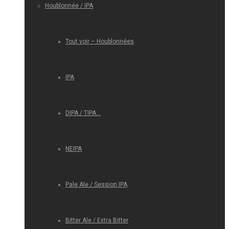
Houblonnée / IPA
Tout voir – Houblonnées
IPA
DIPA / TIPA…
NEIPA
Pale Ale / Session IPA
Bitter Ale / Extra Bitter