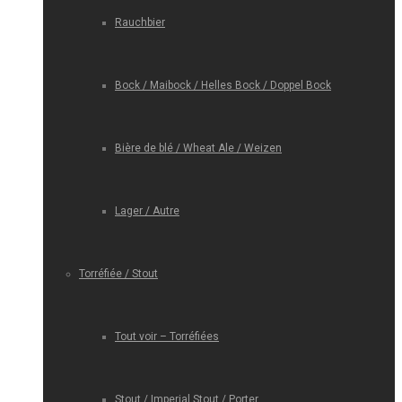
Rauchbier
Bock / Maibock / Helles Bock / Doppel Bock
Bière de blé / Wheat Ale / Weizen
Lager / Autre
Torréfiée / Stout
Tout voir – Torréfiées
Stout / Imperial Stout / Porter