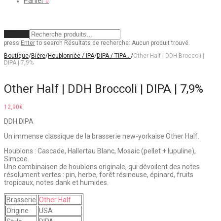
Panier
0
Effacer
press
Enter
to search
Résultats de recherche:
Aucun produit trouvé.
Boutique
/
Bière
/
Houblonnée / IPA
/
DIPA / TIPA…
/
Other Half | DDH Broccoli |
DIPA | 7,9%
Other Half | DDH Broccoli | DIPA | 7,9%
12,90
€
DDH DIPA
Un immense classique de la brasserie new-yorkaise Other Half.
Houblons : Cascade, Hallertau Blanc, Mosaic (pellet + lupuline),
Simcoe.
Une combinaison de houblons originale, qui dévoilent des notes
résolument vertes : pin, herbe, forêt résineuse, épinard, fruits
tropicaux, notes dank et humides.
Brasserie
Other Half
Origine
USA