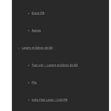
Black IPA
Autres
Lagers et bières de blé
Tout voir – Lagers et bières de blé
Pils
India Pale Lager / Cold IPA