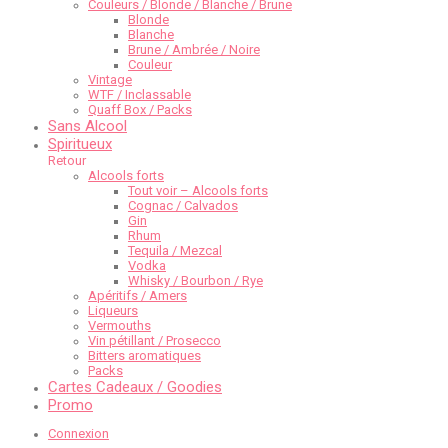
Couleurs / Blonde / Blanche / Brune
Blonde
Blanche
Brune / Ambrée / Noire
Couleur
Vintage
WTF / Inclassable
Quaff Box / Packs
Sans Alcool
Spiritueux
Retour
Alcools forts
Tout voir – Alcools forts
Cognac / Calvados
Gin
Rhum
Tequila / Mezcal
Vodka
Whisky / Bourbon / Rye
Apéritifs / Amers
Liqueurs
Vermouths
Vin pétillant / Prosecco
Bitters aromatiques
Packs
Cartes Cadeaux / Goodies
Promo
Connexion