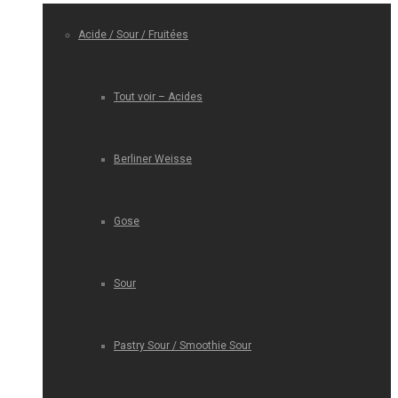
Acide / Sour / Fruitées
Tout voir – Acides
Berliner Weisse
Gose
Sour
Pastry Sour / Smoothie Sour