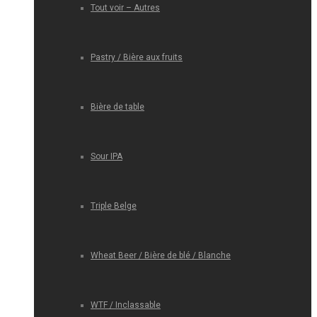
Tout voir – Autres
Pastry / Bière aux fruits
Bière de table
Sour IPA
Triple Belge
Wheat Beer / Bière de blé / Blanche
WTF / Inclassable