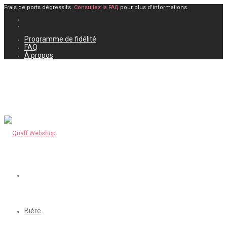
Frais de ports dégressifs.
Consultez la FAQ
pour plus d'informations.
Programme de fidélité
FAQ
À propos
Bière