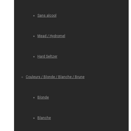
Sans alcool
Mead / Hydromel
Hard Seltzer
Couleurs / Blonde / Blanche / Brune
Blonde
Blanche