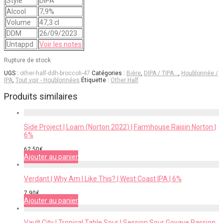
Style
DIPA
Alcool
7,9%
Volume
47,3 cl
DDM
26/09/2023
Untappd
Voir les notes
Rupture de stock
UGS :
other-half-ddh-broccoli-47
Catégories :
Bière
,
DIPA / TIPA…
,
Houblonnée /
IPA
,
Tout voir - Houblonnées
Étiquette :
Other Half
Produits similaires
Side Project | Loam (Norton 2022) | Farmhouse Raisin Norton |
6%
62,50
€
Ajouter au panier
Verdant | Why Am I Like This? | West Coast IPA | 6%
7,90
€
Ajouter au panier
Vault City | Tropical Table Sour | Session Sour Goyave Passion