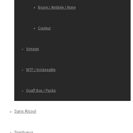
Brune / Ambrée / Noire
Couleur
Vintage
WTF / Inclassable
Quaff Box / Packs
Sans Alcool
Spiritueux