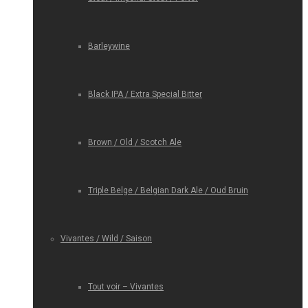
Barleywine
Black IPA / Extra Special Bitter
Brown / Old / Scotch Ale
Triple Belge / Belgian Dark Ale / Oud Bruin
Vivantes / Wild / Saison
Tout voir – Vivantes