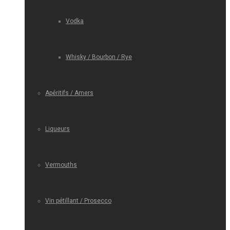
Vodka
Whisky / Bourbon / Rye
Apéritifs / Amers
Liqueurs
Vermouths
Vin pétillant / Prosecco