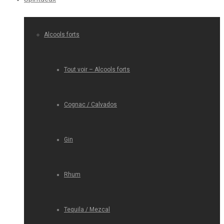
Alcools forts
Tout voir – Alcools forts
Cognac / Calvados
Gin
Rhum
Tequila / Mezcal