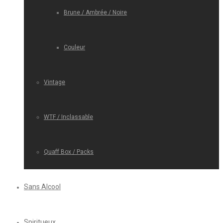
Brune / Ambrée / Noire
Couleur
Vintage
WTF / Inclassable
Quaff Box / Packs
Sans Alcool
Spiritueux