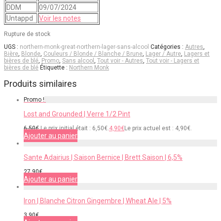
DDM
09/07/2024
Untappd
Voir les notes
Rupture de stock
UGS :
northern-monk-great-northern-lager-sans-alcool
Catégories :
Autres
,
Bière
,
Blonde
,
Couleurs / Blonde / Blanche / Brune
,
Lager / Autre
,
Lagers et
bières de blé
,
Promo
,
Sans alcool
,
Tout voir - Autres
,
Tout voir - Lagers et
bières de blé
Étiquette :
Northern Monk
Produits similaires
Promo !
Lost and Grounded | Verre 1/2 Pint
6,50
€
Le prix initial était : 6,50€.
4,90
€
Le prix actuel est : 4,90€.
Ajouter au panier
Sante Adairius | Saison Bernice | Brett Saison | 6,5%
27,90
€
Ajouter au panier
Iron | Blanche Citron Gingembre | Wheat Ale | 5%
3,90
€