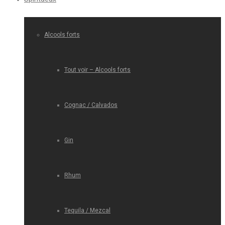
Alcools forts
Tout voir – Alcools forts
Cognac / Calvados
Gin
Rhum
Tequila / Mezcal