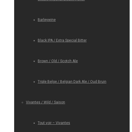
Barleywine
Black IPA / Extra Special Bitter
Brown / Old / Scotch Ale
Triple Belge / Belgian Dark Ale / Oud Bruin
Vivantes / Wild / Saison
Tout voir – Vivantes