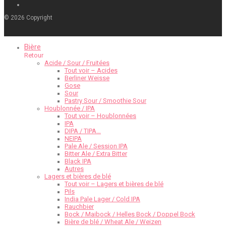
©
2026
Copyright
Bière
Retour
Acide / Sour / Fruitées
Tout voir – Acides
Berliner Weisse
Gose
Sour
Pastry Sour / Smoothie Sour
Houblonnée / IPA
Tout voir – Houblonnées
IPA
DIPA / TIPA…
NEIPA
Pale Ale / Session IPA
Bitter Ale / Extra Bitter
Black IPA
Autres
Lagers et bières de blé
Tout voir – Lagers et bières de blé
Pils
India Pale Lager / Cold IPA
Rauchbier
Bock / Maibock / Helles Bock / Doppel Bock
Bière de blé / Wheat Ale / Weizen