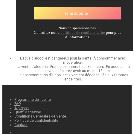
Nous ne spammons pas.
Consultez notre
politique de confidentialité
pour plus
d’informations.
L’abus d’alcool est dangereux pour la santé. À consommer avec
modération.
La vente d’alcool en France est interdite aux mineurs. En accédant à
ce site, vous déclarez avoir au moins 18 ans.
La consommation d’alcool est vivement déconseillée aux femmes
enceintes.
Programme de fidélité
FAQ
À propos
Quaff Magazine
Conditions Générales de Vente
Politique de confidentialité
Contact