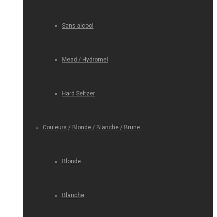
Sans alcool
Mead / Hydromel
Hard Seltzer
Couleurs / Blonde / Blanche / Brune
Blonde
Blanche