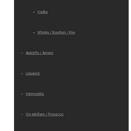
Vodka
Whisky / Bourbon / Rye
Apéritifs / Amers
Liqueurs
Vermouths
Vin pétillant / Prosecco