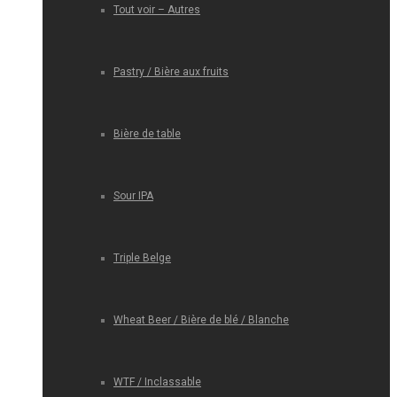
Tout voir – Autres
Pastry / Bière aux fruits
Bière de table
Sour IPA
Triple Belge
Wheat Beer / Bière de blé / Blanche
WTF / Inclassable