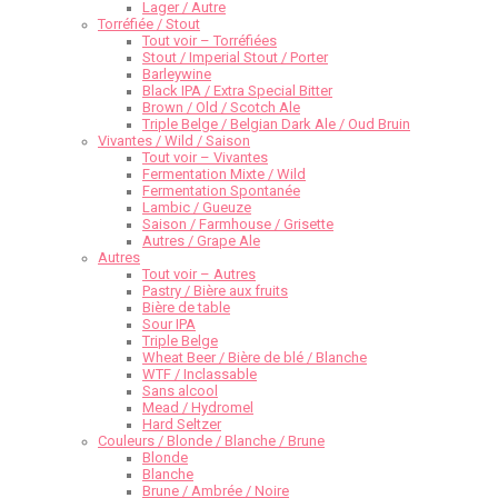
Lager / Autre
Torréfiée / Stout
Tout voir – Torréfiées
Stout / Imperial Stout / Porter
Barleywine
Black IPA / Extra Special Bitter
Brown / Old / Scotch Ale
Triple Belge / Belgian Dark Ale / Oud Bruin
Vivantes / Wild / Saison
Tout voir – Vivantes
Fermentation Mixte / Wild
Fermentation Spontanée
Lambic / Gueuze
Saison / Farmhouse / Grisette
Autres / Grape Ale
Autres
Tout voir – Autres
Pastry / Bière aux fruits
Bière de table
Sour IPA
Triple Belge
Wheat Beer / Bière de blé / Blanche
WTF / Inclassable
Sans alcool
Mead / Hydromel
Hard Seltzer
Couleurs / Blonde / Blanche / Brune
Blonde
Blanche
Brune / Ambrée / Noire