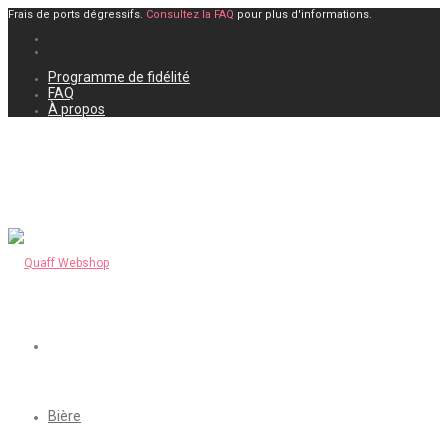
Frais de ports dégressifs.
Consultez la FAQ
pour plus d'informations.
Programme de fidélité
FAQ
À propos
Bière