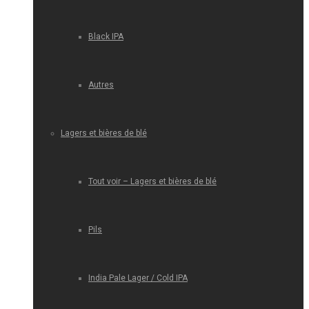
Black IPA
Autres
Lagers et bières de blé
Tout voir – Lagers et bières de blé
Pils
India Pale Lager / Cold IPA