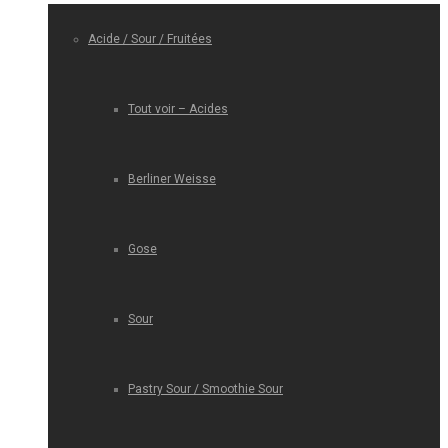
Acide / Sour / Fruitées
Tout voir – Acides
Berliner Weisse
Gose
Sour
Pastry Sour / Smoothie Sour