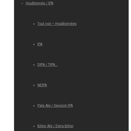
Houblonnée / IPA
Tout voir – Houblonnées
IPA
DIPA / TIPA…
NEIPA
Pale Ale / Session IPA
Bitter Ale / Extra Bitter