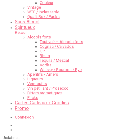
Couleur
Vintage
WTF / Inclassable
Quaff Box / Packs
Sans Alcool
Spiritueux
Retour
Alcools forts
Tout voir – Alcools forts
Cognac / Calvados
Gin
Rhum
Tequila / Mezcal
Vodka
Whisky / Bourbon / Rye
Apéritifs / Amers
Liqueurs
Vermouths
Vin pétillant / Prosecco
Bitters aromatiques
Packs
Cartes Cadeaux / Goodies
Promo
Connexion
Updating
…