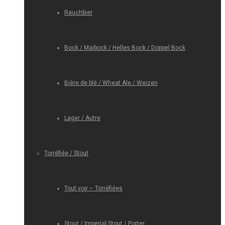
Rauchbier
Bock / Maibock / Helles Bock / Doppel Bock
Bière de blé / Wheat Ale / Weizen
Lager / Autre
Torréfiée / Stout
Tout voir – Torréfiées
Stout / Imperial Stout / Porter