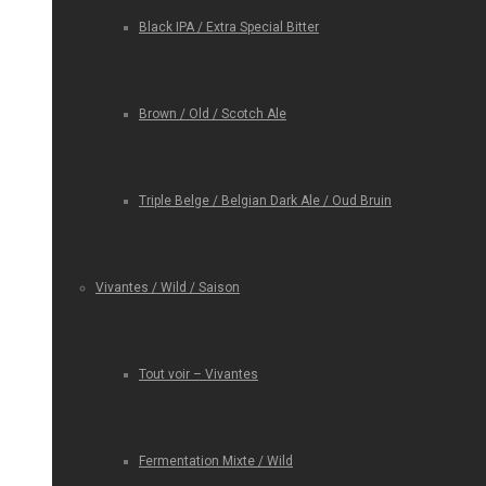
Black IPA / Extra Special Bitter
Brown / Old / Scotch Ale
Triple Belge / Belgian Dark Ale / Oud Bruin
Vivantes / Wild / Saison
Tout voir – Vivantes
Fermentation Mixte / Wild