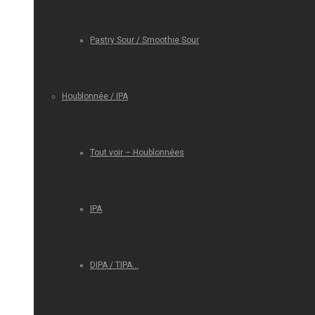
Pastry Sour / Smoothie Sour
Houblonnée / IPA
Tout voir – Houblonnées
IPA
DIPA / TIPA…