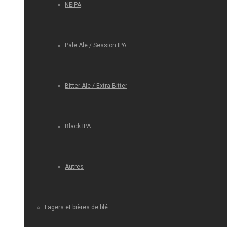
NEIPA
Pale Ale / Session IPA
Bitter Ale / Extra Bitter
Black IPA
Autres
Lagers et bières de blé