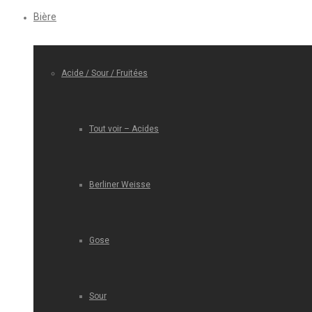
Bière
Acide / Sour / Fruitées
Tout voir – Acides
Berliner Weisse
Gose
Sour