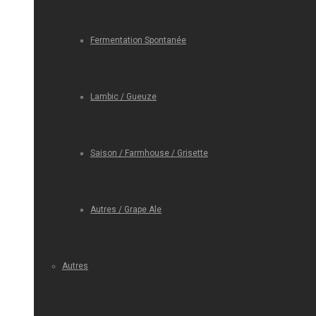
Fermentation Spontanée
Lambic / Gueuze
Saison / Farmhouse / Grisette
Autres / Grape Ale
Autres