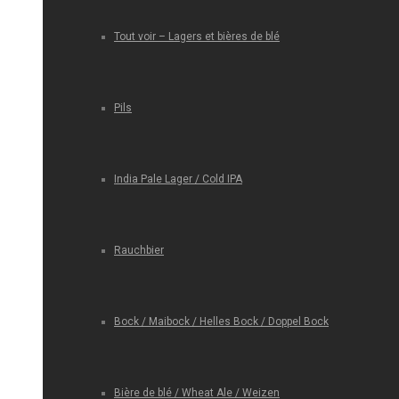
Tout voir – Lagers et bières de blé
Pils
India Pale Lager / Cold IPA
Rauchbier
Bock / Maibock / Helles Bock / Doppel Bock
Bière de blé / Wheat Ale / Weizen