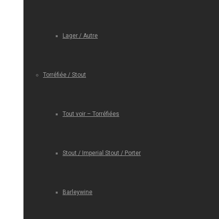
Lager / Autre
Torréfiée / Stout
Tout voir – Torréfiées
Stout / Imperial Stout / Porter
Barleywine