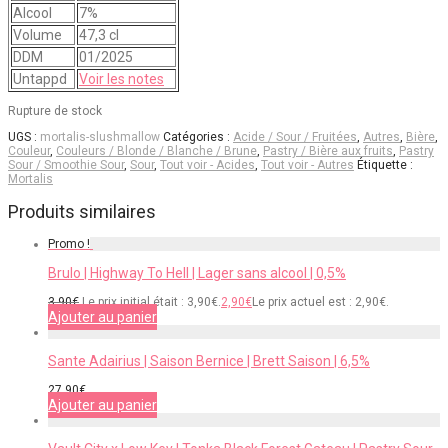
Alcool
7%
Volume
47,3 cl
DDM
01/2025
Untappd
Voir les notes
Rupture de stock
UGS :
mortalis-slushmallow
Catégories :
Acide / Sour / Fruitées
,
Autres
,
Bière
,
Couleur
,
Couleurs / Blonde / Blanche / Brune
,
Pastry / Bière aux fruits
,
Pastry
Sour / Smoothie Sour
,
Sour
,
Tout voir - Acides
,
Tout voir - Autres
Étiquette :
Mortalis
Produits similaires
Promo !
Brulo | Highway To Hell | Lager sans alcool | 0,5%
3,90
€
Le prix initial était : 3,90€.
2,90
€
Le prix actuel est : 2,90€.
Ajouter au panier
Sante Adairius | Saison Bernice | Brett Saison | 6,5%
27,90
€
Ajouter au panier