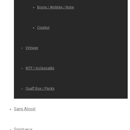
Brune / Ambrée / Noire
Couleur
Vintage
WTF / Inclassable
Quaff Box / Packs
Sans Alcool
Spiritueux