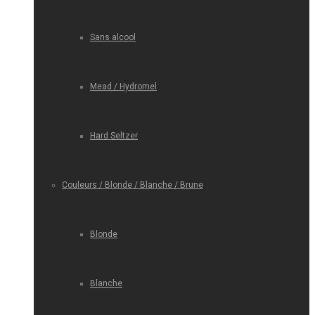
Sans alcool
Mead / Hydromel
Hard Seltzer
Couleurs / Blonde / Blanche / Brune
Blonde
Blanche