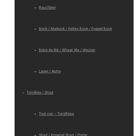
Rauchbier
Bock / Maibock / Helles Bock / Doppel Bock
Bière de blé / Wheat Ale / Weizen
Lager / Autre
Torréfiée / Stout
Tout voir – Torréfiées
Stout / Imperial Stout / Porter