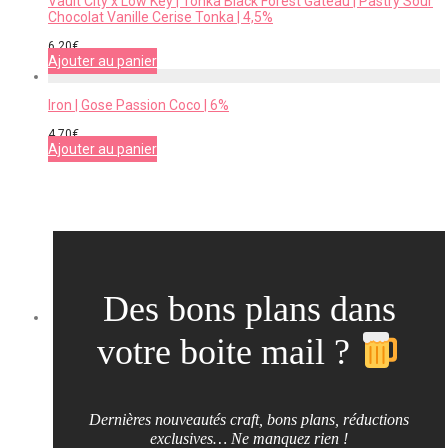
Vault City x Low Key | Tonka Black Forest Gateau | Pastry Sour
Chocolat Vanille Cerise Tonka | 4,5%
6,20
€
Ajouter au panier
Iron | Gose Passion Coco | 6%
4,70
€
Ajouter au panier
Des bons plans dans
votre boite mail ?
Dernières nouveautés craft, bons plans, réductions
exclusives… Ne manquez rien !