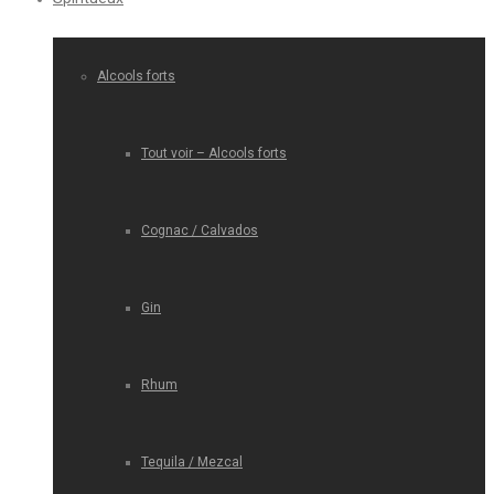
Alcools forts
Tout voir – Alcools forts
Cognac / Calvados
Gin
Rhum
Tequila / Mezcal