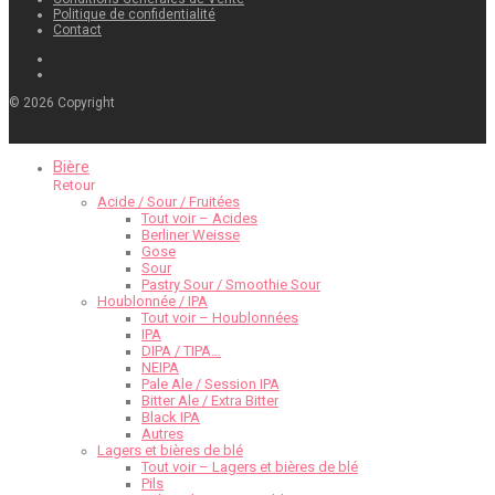
Politique de confidentialité
Contact
©
2026
Copyright
Bière
Retour
Acide / Sour / Fruitées
Tout voir – Acides
Berliner Weisse
Gose
Sour
Pastry Sour / Smoothie Sour
Houblonnée / IPA
Tout voir – Houblonnées
IPA
DIPA / TIPA…
NEIPA
Pale Ale / Session IPA
Bitter Ale / Extra Bitter
Black IPA
Autres
Lagers et bières de blé
Tout voir – Lagers et bières de blé
Pils