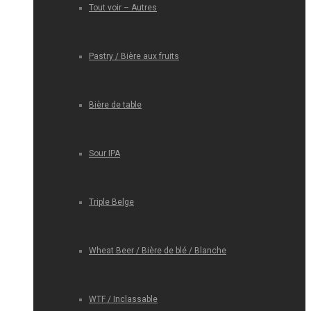
Tout voir – Autres
Pastry / Bière aux fruits
Bière de table
Sour IPA
Triple Belge
Wheat Beer / Bière de blé / Blanche
WTF / Inclassable