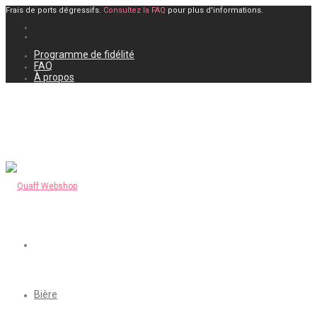
Frais de ports dégressifs.
Consultez la FAQ
pour plus d'informations.
Programme de fidélité
FAQ
À propos
Bière