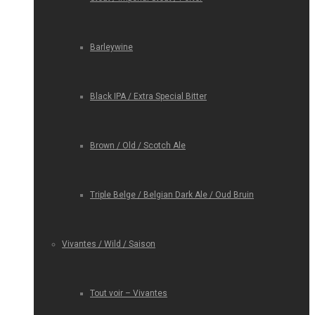
Barleywine
Black IPA / Extra Special Bitter
Brown / Old / Scotch Ale
Triple Belge / Belgian Dark Ale / Oud Bruin
Vivantes / Wild / Saison
Tout voir – Vivantes