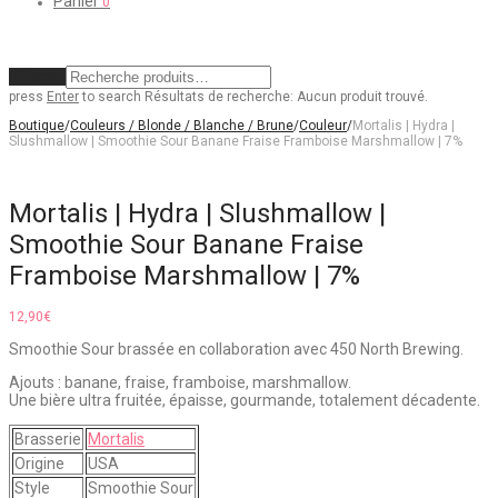
Panier
0
Effacer
press
Enter
to search
Résultats de recherche:
Aucun produit trouvé.
Boutique
/
Couleurs / Blonde / Blanche / Brune
/
Couleur
/
Mortalis | Hydra |
Slushmallow | Smoothie Sour Banane Fraise Framboise Marshmallow | 7%
Mortalis | Hydra | Slushmallow |
Smoothie Sour Banane Fraise
Framboise Marshmallow | 7%
12,90
€
Smoothie Sour brassée en collaboration avec 450 North Brewing.
Ajouts : banane, fraise, framboise, marshmallow.
Une bière ultra fruitée, épaisse, gourmande, totalement décadente.
Brasserie
Mortalis
Origine
USA
Style
Smoothie Sour