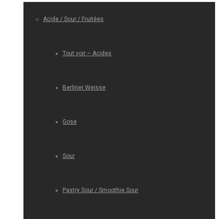
Acide / Sour / Fruitées
Tout voir – Acides
Berliner Weisse
Gose
Sour
Pastry Sour / Smoothie Sour