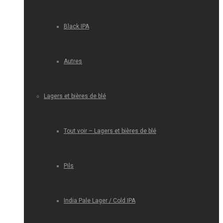
Black IPA
Autres
Lagers et bières de blé
Tout voir – Lagers et bières de blé
Pils
India Pale Lager / Cold IPA