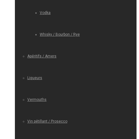
Vodka
Whisky / Bourbon / Rye
Apéritifs / Amers
Liqueurs
Vermouths
Vin pétillant / Prosecco