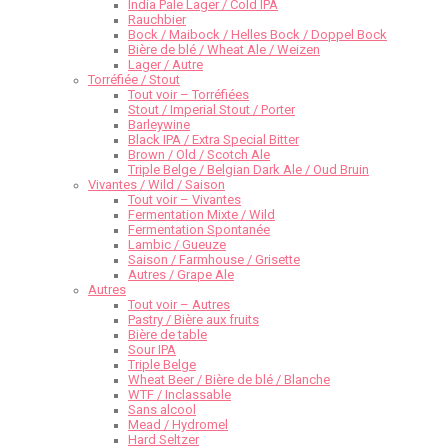
India Pale Lager / Cold IPA
Rauchbier
Bock / Maibock / Helles Bock / Doppel Bock
Bière de blé / Wheat Ale / Weizen
Lager / Autre
Torréfiée / Stout
Tout voir – Torréfiées
Stout / Imperial Stout / Porter
Barleywine
Black IPA / Extra Special Bitter
Brown / Old / Scotch Ale
Triple Belge / Belgian Dark Ale / Oud Bruin
Vivantes / Wild / Saison
Tout voir – Vivantes
Fermentation Mixte / Wild
Fermentation Spontanée
Lambic / Gueuze
Saison / Farmhouse / Grisette
Autres / Grape Ale
Autres
Tout voir – Autres
Pastry / Bière aux fruits
Bière de table
Sour IPA
Triple Belge
Wheat Beer / Bière de blé / Blanche
WTF / Inclassable
Sans alcool
Mead / Hydromel
Hard Seltzer