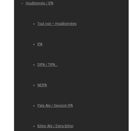
Houblonnée / IPA
Tout voir – Houblonnées
IPA
DIPA / TIPA…
NEIPA
Pale Ale / Session IPA
Bitter Ale / Extra Bitter