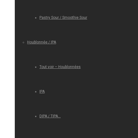
Pastry Sour / Smoothie Sour
Houblonnée / IPA
Tout voir – Houblonnées
IPA
DIPA / TIPA…