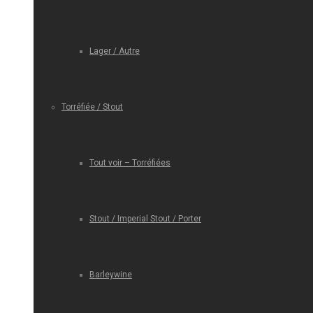
Lager / Autre
Torréfiée / Stout
Tout voir – Torréfiées
Stout / Imperial Stout / Porter
Barleywine