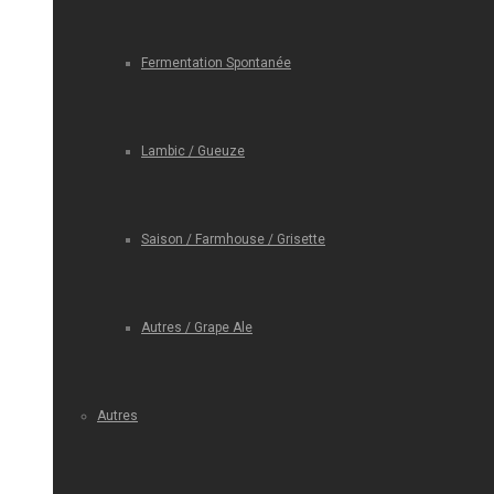
Fermentation Spontanée
Lambic / Gueuze
Saison / Farmhouse / Grisette
Autres / Grape Ale
Autres