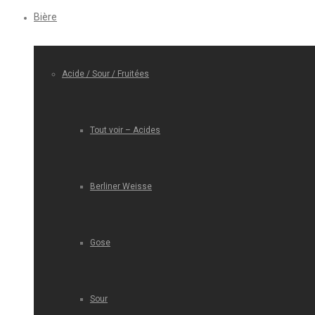
Bière
Acide / Sour / Fruitées
Tout voir – Acides
Berliner Weisse
Gose
Sour