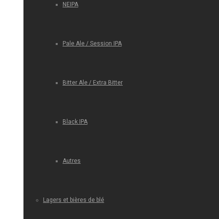
NEIPA
Pale Ale / Session IPA
Bitter Ale / Extra Bitter
Black IPA
Autres
Lagers et bières de blé