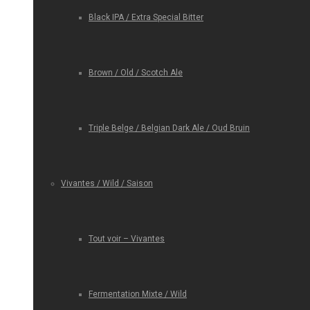
Black IPA / Extra Special Bitter
Brown / Old / Scotch Ale
Triple Belge / Belgian Dark Ale / Oud Bruin
Vivantes / Wild / Saison
Tout voir – Vivantes
Fermentation Mixte / Wild