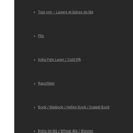
Tout voir – Lagers et bières de blé
Pils
India Pale Lager / Cold IPA
Rauchbier
Bock / Maibock / Helles Bock / Doppel Bock
Bière de blé / Wheat Ale / Weizen