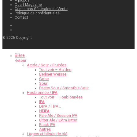
À propos
Quaff Magazine
Conditions Générales de Vente
Politique de confidentialité
Contact
©
2026
Copyright
Bière
Retour
Acide / Sour / Fruitées
Tout voir – Acides
Berliner Weisse
Gose
Sour
Pastry Sour / Smoothie Sour
Houblonnée / IPA
Tout voir – Houblonnées
IPA
DIPA / TIPA…
NEIPA
Pale Ale / Session IPA
Bitter Ale / Extra Bitter
Black IPA
Autres
Lagers et bières de blé