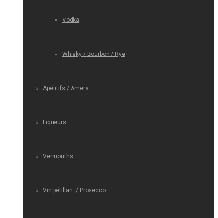
Vodka
Whisky / Bourbon / Rye
Apéritifs / Amers
Liqueurs
Vermouths
Vin pétillant / Prosecco