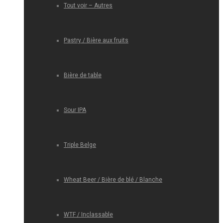
Tout voir – Autres
Pastry / Bière aux fruits
Bière de table
Sour IPA
Triple Belge
Wheat Beer / Bière de blé / Blanche
WTF / Inclassable