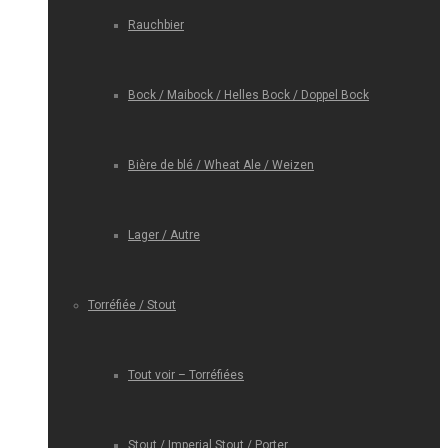
Rauchbier
Bock / Maibock / Helles Bock / Doppel Bock
Bière de blé / Wheat Ale / Weizen
Lager / Autre
Torréfiée / Stout
Tout voir – Torréfiées
Stout / Imperial Stout / Porter