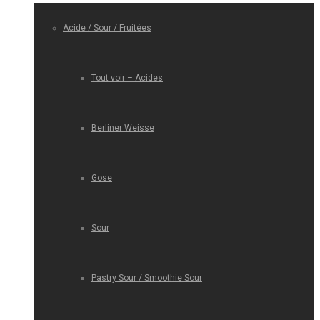
Acide / Sour / Fruitées
Tout voir – Acides
Berliner Weisse
Gose
Sour
Pastry Sour / Smoothie Sour