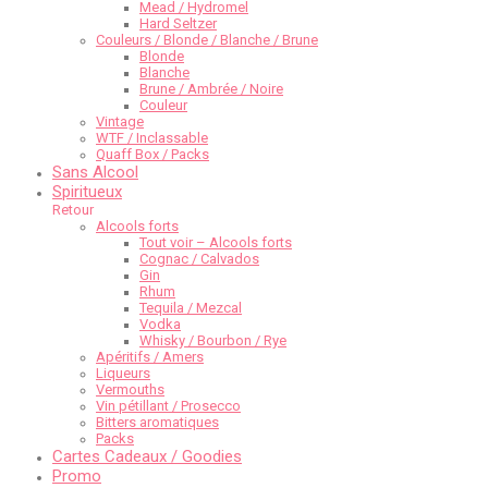
Mead / Hydromel
Hard Seltzer
Couleurs / Blonde / Blanche / Brune
Blonde
Blanche
Brune / Ambrée / Noire
Couleur
Vintage
WTF / Inclassable
Quaff Box / Packs
Sans Alcool
Spiritueux
Retour
Alcools forts
Tout voir – Alcools forts
Cognac / Calvados
Gin
Rhum
Tequila / Mezcal
Vodka
Whisky / Bourbon / Rye
Apéritifs / Amers
Liqueurs
Vermouths
Vin pétillant / Prosecco
Bitters aromatiques
Packs
Cartes Cadeaux / Goodies
Promo