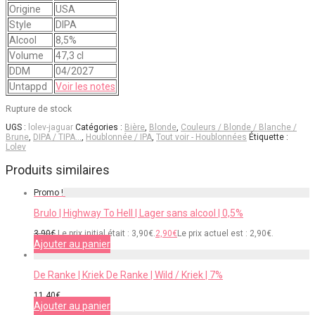
Origine
USA
Style
DIPA
Alcool
8,5%
Volume
47,3 cl
DDM
04/2027
Untappd
Voir les notes
Rupture de stock
UGS :
lolev-jaguar
Catégories :
Bière
,
Blonde
,
Couleurs / Blonde / Blanche /
Brune
,
DIPA / TIPA…
,
Houblonnée / IPA
,
Tout voir - Houblonnées
Étiquette :
Lolev
Produits similaires
Promo !
Brulo | Highway To Hell | Lager sans alcool | 0,5%
3,90
€
Le prix initial était : 3,90€.
2,90
€
Le prix actuel est : 2,90€.
Ajouter au panier
De Ranke | Kriek De Ranke | Wild / Kriek | 7%
11,40
€
Ajouter au panier