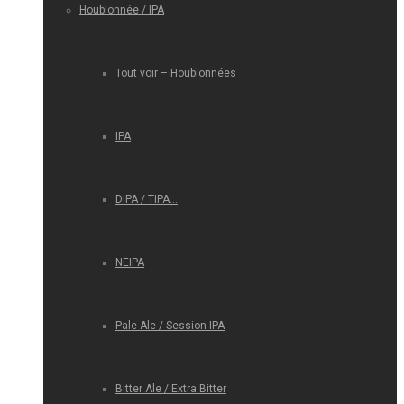
Houblonnée / IPA
Tout voir – Houblonnées
IPA
DIPA / TIPA…
NEIPA
Pale Ale / Session IPA
Bitter Ale / Extra Bitter