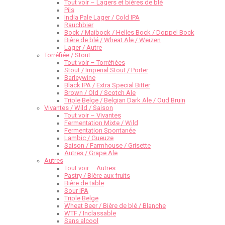
Tout voir – Lagers et bières de blé
Pils
India Pale Lager / Cold IPA
Rauchbier
Bock / Maibock / Helles Bock / Doppel Bock
Bière de blé / Wheat Ale / Weizen
Lager / Autre
Torréfiée / Stout
Tout voir – Torréfiées
Stout / Imperial Stout / Porter
Barleywine
Black IPA / Extra Special Bitter
Brown / Old / Scotch Ale
Triple Belge / Belgian Dark Ale / Oud Bruin
Vivantes / Wild / Saison
Tout voir – Vivantes
Fermentation Mixte / Wild
Fermentation Spontanée
Lambic / Gueuze
Saison / Farmhouse / Grisette
Autres / Grape Ale
Autres
Tout voir – Autres
Pastry / Bière aux fruits
Bière de table
Sour IPA
Triple Belge
Wheat Beer / Bière de blé / Blanche
WTF / Inclassable
Sans alcool