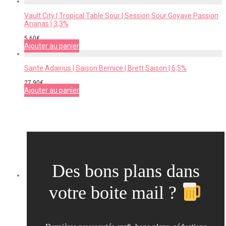
Vault City | Tropical Table Sour | Session Sour Goyave Passion
Ananas | 3,3%
5,60
€
Ajouter au panier
Sante Adairius | Saison Bernice | Brett Saison | 6,5%
27,90
€
Ajouter au panier
Des bons plans dans
votre boite mail ?