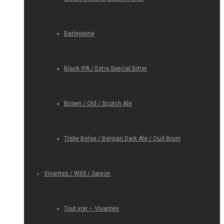
Barleywine
Black IPA / Extra Special Bitter
Brown / Old / Scotch Ale
Triple Belge / Belgian Dark Ale / Oud Bruin
Vivantes / Wild / Saison
Tout voir – Vivantes