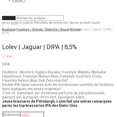
Panier
0
Effacer
press
Enter
to search
Résultats de recherche:
Aucun produit trouvé.
Boutique
/
Couleurs / Blonde / Blanche / Brune
/
Blonde
/
Lolev | Jaguar | DIPA |
8,5%
Lolev | Jaguar | DIPA | 8,5%
11,90
€
DIPA.
Houblons : Moutere, Eggers Riwaka, Freestyle Wakatu, Motueka
Hyperboost, Freestyle Nelson Bliss, Freestyle Southern Cross,
Freestyle Nelson Bliss Sub Zero Hop Kief.
Double IPA hyper saturée avec de nombreuses variétés de houblons
donc quelques uns assez originaux !
C’est vif, tranchant, sur d’intenses parfums de pamplemousse,
passion, pin, kumquat, citron vert, sauvignon blanc…
Jeune brasserie de Pittsburgh, Lolev fait une entrée remarquée
parmi les top brasseries IPA des États-Unis.
Brasserie
Lolev