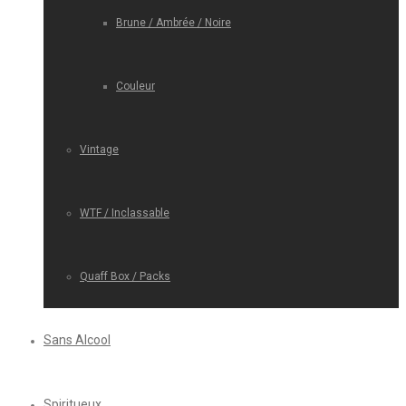
Brune / Ambrée / Noire
Couleur
Vintage
WTF / Inclassable
Quaff Box / Packs
Sans Alcool
Spiritueux