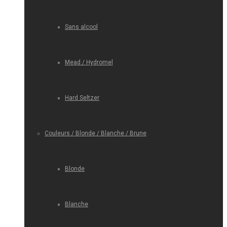
Sans alcool
Mead / Hydromel
Hard Seltzer
Couleurs / Blonde / Blanche / Brune
Blonde
Blanche