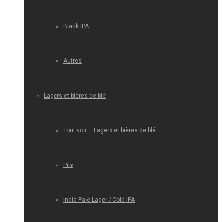
Black IPA
Autres
Lagers et bières de blé
Tout voir – Lagers et bières de blé
Pils
India Pale Lager / Cold IPA