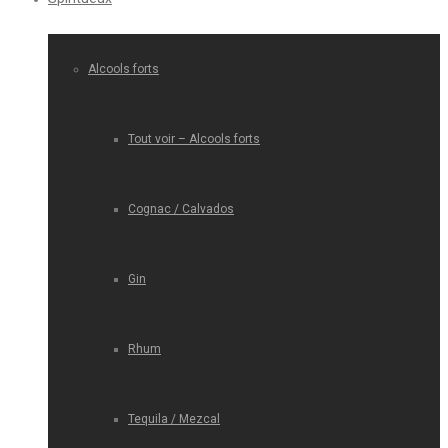
Alcools forts
Tout voir – Alcools forts
Cognac / Calvados
Gin
Rhum
Tequila / Mezcal