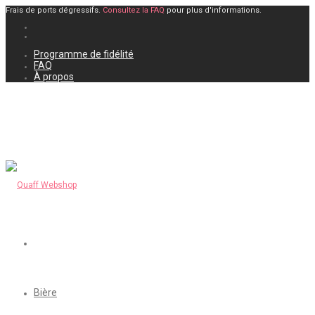
Frais de ports dégressifs.
Consultez la FAQ
pour plus d'informations.
Programme de fidélité
FAQ
À propos
Bière