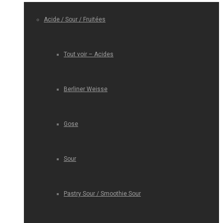
Acide / Sour / Fruitées
Tout voir – Acides
Berliner Weisse
Gose
Sour
Pastry Sour / Smoothie Sour