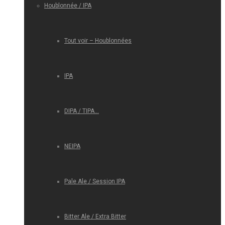
Houblonnée / IPA
Tout voir – Houblonnées
IPA
DIPA / TIPA…
NEIPA
Pale Ale / Session IPA
Bitter Ale / Extra Bitter