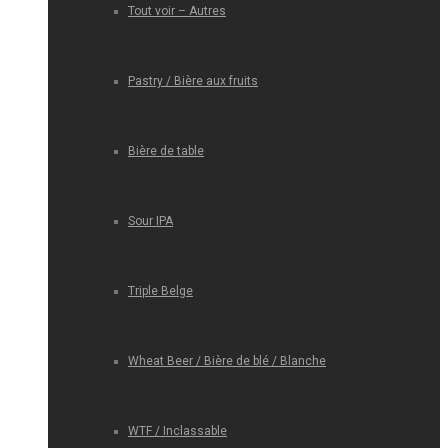
Tout voir – Autres
Pastry / Bière aux fruits
Bière de table
Sour IPA
Triple Belge
Wheat Beer / Bière de blé / Blanche
WTF / Inclassable