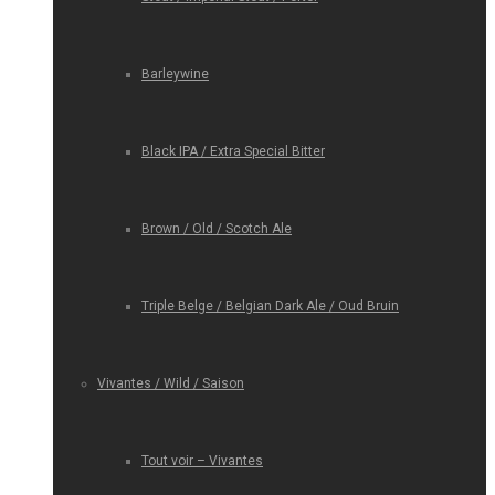
Barleywine
Black IPA / Extra Special Bitter
Brown / Old / Scotch Ale
Triple Belge / Belgian Dark Ale / Oud Bruin
Vivantes / Wild / Saison
Tout voir – Vivantes