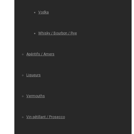
Vodka
Whisky / Bourbon / Rye
Apéritifs / Amers
Liqueurs
Vermouths
Vin pétillant / Prosecco