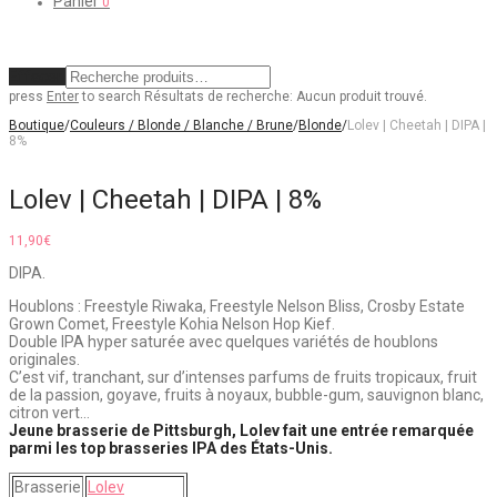
Panier
0
Effacer
press
Enter
to search
Résultats de recherche:
Aucun produit trouvé.
Boutique
/
Couleurs / Blonde / Blanche / Brune
/
Blonde
/
Lolev | Cheetah | DIPA |
8%
Lolev | Cheetah | DIPA | 8%
11,90
€
DIPA.
Houblons : Freestyle Riwaka, Freestyle Nelson Bliss, Crosby Estate
Grown Comet, Freestyle Kohia Nelson Hop Kief.
Double IPA hyper saturée avec quelques variétés de houblons
originales.
C’est vif, tranchant, sur d’intenses parfums de fruits tropicaux, fruit
de la passion, goyave, fruits à noyaux, bubble-gum, sauvignon blanc,
citron vert…
Jeune brasserie de Pittsburgh, Lolev fait une entrée remarquée
parmi les top brasseries IPA des États-Unis.
Brasserie
Lolev