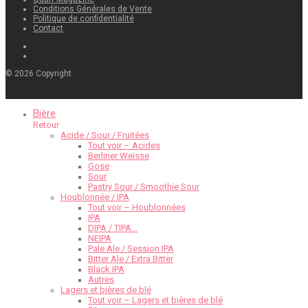
Conditions Générales de Vente
Politique de confidentialité
Contact
©
2026
Copyright
Bière
Retour
Acide / Sour / Fruitées
Tout voir – Acides
Berliner Weisse
Gose
Sour
Pastry Sour / Smoothie Sour
Houblonnée / IPA
Tout voir – Houblonnées
IPA
DIPA / TIPA…
NEIPA
Pale Ale / Session IPA
Bitter Ale / Extra Bitter
Black IPA
Autres
Lagers et bières de blé
Tout voir – Lagers et bières de blé