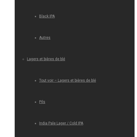
Black IPA
Autres
Lagers et bières de blé
Tout voir – Lagers et bières de blé
Pils
India Pale Lager / Cold IPA