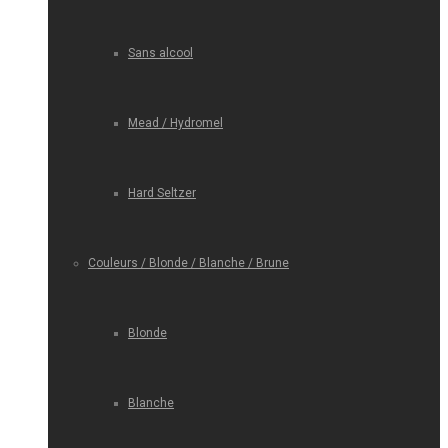
Sans alcool
Mead / Hydromel
Hard Seltzer
Couleurs / Blonde / Blanche / Brune
Blonde
Blanche