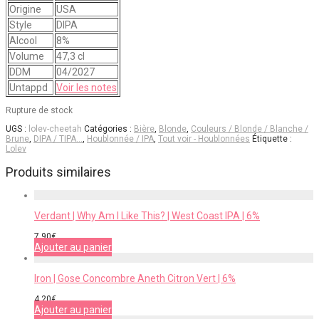
Origine
USA
Style
DIPA
Alcool
8%
Volume
47,3 cl
DDM
04/2027
Untappd
Voir les notes
Rupture de stock
UGS :
lolev-cheetah
Catégories :
Bière
,
Blonde
,
Couleurs / Blonde / Blanche /
Brune
,
DIPA / TIPA…
,
Houblonnée / IPA
,
Tout voir - Houblonnées
Étiquette :
Lolev
Produits similaires
Verdant | Why Am I Like This? | West Coast IPA | 6%
7,90
€
Ajouter au panier
Iron | Gose Concombre Aneth Citron Vert | 6%
4,20
€
Ajouter au panier