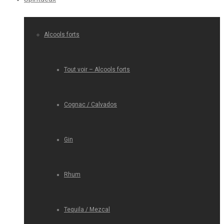
Alcools forts
Tout voir – Alcools forts
Cognac / Calvados
Gin
Rhum
Tequila / Mezcal