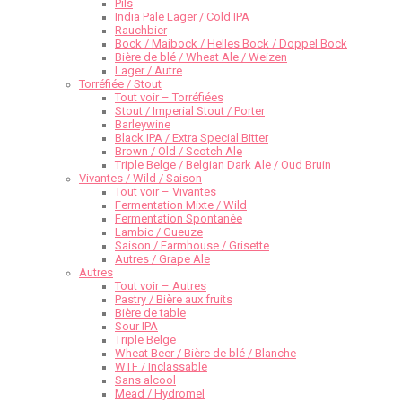
Pils
India Pale Lager / Cold IPA
Rauchbier
Bock / Maibock / Helles Bock / Doppel Bock
Bière de blé / Wheat Ale / Weizen
Lager / Autre
Torréfiée / Stout
Tout voir – Torréfiées
Stout / Imperial Stout / Porter
Barleywine
Black IPA / Extra Special Bitter
Brown / Old / Scotch Ale
Triple Belge / Belgian Dark Ale / Oud Bruin
Vivantes / Wild / Saison
Tout voir – Vivantes
Fermentation Mixte / Wild
Fermentation Spontanée
Lambic / Gueuze
Saison / Farmhouse / Grisette
Autres / Grape Ale
Autres
Tout voir – Autres
Pastry / Bière aux fruits
Bière de table
Sour IPA
Triple Belge
Wheat Beer / Bière de blé / Blanche
WTF / Inclassable
Sans alcool
Mead / Hydromel