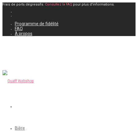
Frais de ports dégressifs.
Consultez la FAQ
pour plus d'informations.
Programme de fidélité
FAQ
À propos
Bière