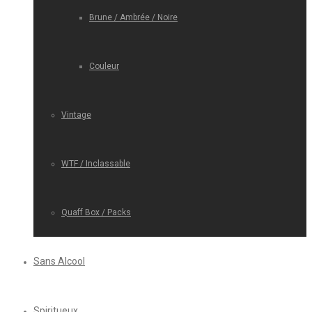
Brune / Ambrée / Noire
Couleur
Vintage
WTF / Inclassable
Quaff Box / Packs
Sans Alcool
Spiritueux