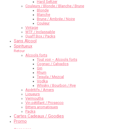
Hard Seltzer
Couleurs / Blonde / Blanche / Brune
Blonde
Blanche
Brune / Ambrée / Noire
Couleur
Vintage
WTF / Inclassable
Quaff Box / Packs
Sans Alcool
Spiritueux
Retour
Alcools forts
Tout voir – Alcools forts
Cognac / Calvados
Gin
Rhum
Tequila / Mezcal
Vodka
Whisky / Bourbon / Rye
Apéritifs / Amers
Liqueurs
Vermouths
Vin pétillant / Prosecco
Bitters aromatiques
Packs
Cartes Cadeaux / Goodies
Promo