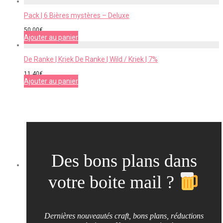
Pack | 6 Bières mystères – Deluxe
50,00
€
Ajouter au panier
De Ranke | Kriek De Ranke | Wild / Kriek | 7%
11,40
€
Ajouter au panier
Des bons plans dans
votre boite mail ?
Dernières nouveautés craft, bons plans, réductions