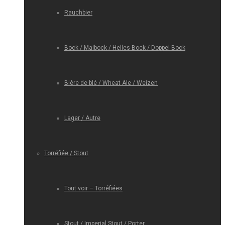
Rauchbier
Bock / Maibock / Helles Bock / Doppel Bock
Bière de blé / Wheat Ale / Weizen
Lager / Autre
Torréfiée / Stout
Tout voir – Torréfiées
Stout / Imperial Stout / Porter