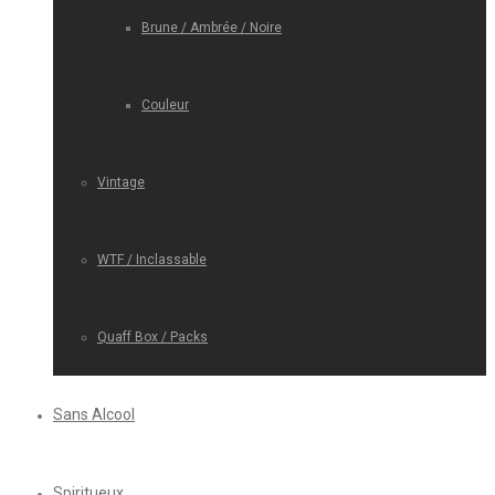
Brune / Ambrée / Noire
Couleur
Vintage
WTF / Inclassable
Quaff Box / Packs
Sans Alcool
Spiritueux