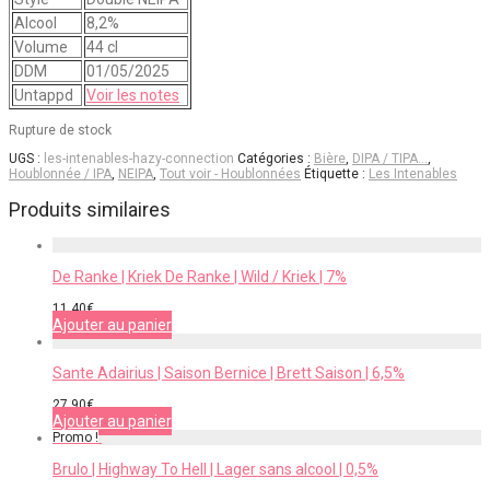
Alcool
8,2%
Volume
44 cl
DDM
01/05/2025
Untappd
Voir les notes
Rupture de stock
UGS :
les-intenables-hazy-connection
Catégories :
Bière
,
DIPA / TIPA…
,
Houblonnée / IPA
,
NEIPA
,
Tout voir - Houblonnées
Étiquette :
Les Intenables
Produits similaires
De Ranke | Kriek De Ranke | Wild / Kriek | 7%
11,40
€
Ajouter au panier
Sante Adairius | Saison Bernice | Brett Saison | 6,5%
27,90
€
Ajouter au panier
Promo !
Brulo | Highway To Hell | Lager sans alcool | 0,5%