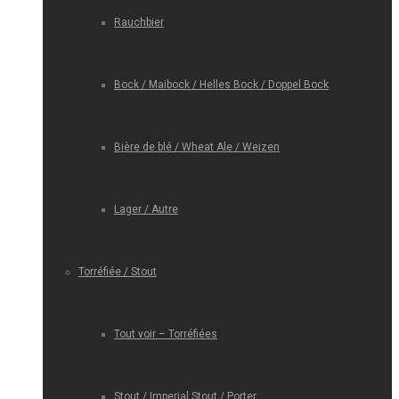
Rauchbier
Bock / Maibock / Helles Bock / Doppel Bock
Bière de blé / Wheat Ale / Weizen
Lager / Autre
Torréfiée / Stout
Tout voir – Torréfiées
Stout / Imperial Stout / Porter