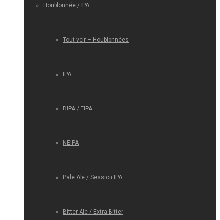
Houblonnée / IPA
Tout voir – Houblonnées
IPA
DIPA / TIPA…
NEIPA
Pale Ale / Session IPA
Bitter Ale / Extra Bitter