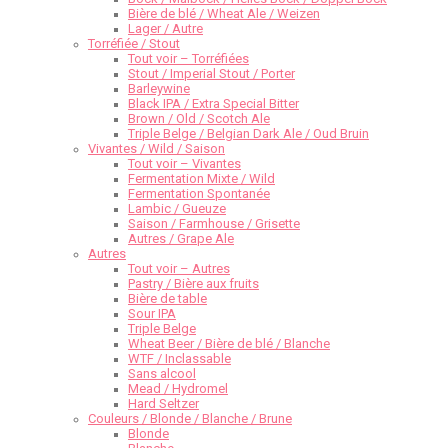
Bière de blé / Wheat Ale / Weizen
Lager / Autre
Torréfiée / Stout
Tout voir – Torréfiées
Stout / Imperial Stout / Porter
Barleywine
Black IPA / Extra Special Bitter
Brown / Old / Scotch Ale
Triple Belge / Belgian Dark Ale / Oud Bruin
Vivantes / Wild / Saison
Tout voir – Vivantes
Fermentation Mixte / Wild
Fermentation Spontanée
Lambic / Gueuze
Saison / Farmhouse / Grisette
Autres / Grape Ale
Autres
Tout voir – Autres
Pastry / Bière aux fruits
Bière de table
Sour IPA
Triple Belge
Wheat Beer / Bière de blé / Blanche
WTF / Inclassable
Sans alcool
Mead / Hydromel
Hard Seltzer
Couleurs / Blonde / Blanche / Brune
Blonde