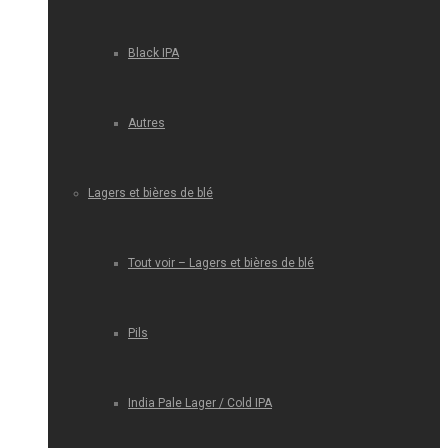
Black IPA
Autres
Lagers et bières de blé
Tout voir – Lagers et bières de blé
Pils
India Pale Lager / Cold IPA