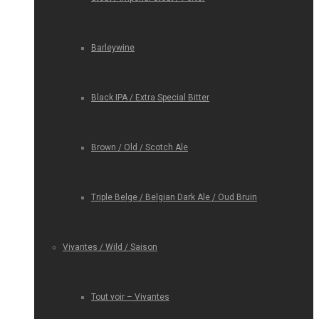
Barleywine
Black IPA / Extra Special Bitter
Brown / Old / Scotch Ale
Triple Belge / Belgian Dark Ale / Oud Bruin
Vivantes / Wild / Saison
Tout voir – Vivantes