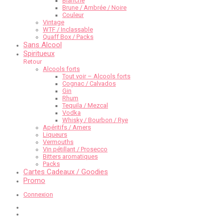
Blanche
Brune / Ambrée / Noire
Couleur
Vintage
WTF / Inclassable
Quaff Box / Packs
Sans Alcool
Spiritueux
Retour
Alcools forts
Tout voir – Alcools forts
Cognac / Calvados
Gin
Rhum
Tequila / Mezcal
Vodka
Whisky / Bourbon / Rye
Apéritifs / Amers
Liqueurs
Vermouths
Vin pétillant / Prosecco
Bitters aromatiques
Packs
Cartes Cadeaux / Goodies
Promo
Connexion