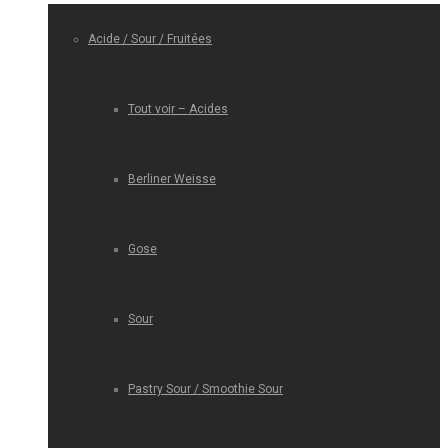
Acide / Sour / Fruitées
Tout voir – Acides
Berliner Weisse
Gose
Sour
Pastry Sour / Smoothie Sour