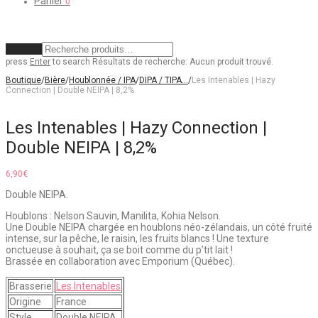
Panier
0
Effacer
press
Enter
to search
Résultats de recherche:
Aucun produit trouvé.
Boutique
/
Bière
/
Houblonnée / IPA
/
DIPA / TIPA…
/
Les Intenables | Hazy
Connection | Double NEIPA | 8,2%
Les Intenables | Hazy Connection |
Double NEIPA | 8,2%
6,90
€
Double NEIPA.
Houblons : Nelson Sauvin, Manilita, Kohia Nelson.
Une Double NEIPA chargée en houblons néo-zélandais, un côté fruité
intense, sur la pêche, le raisin, les fruits blancs ! Une texture
onctueuse à souhait, ça se boit comme du p’tit lait !
Brassée en collaboration avec Emporium (Québec).
Brasserie
Les Intenables
Origine
France
Style
Double NEIPA