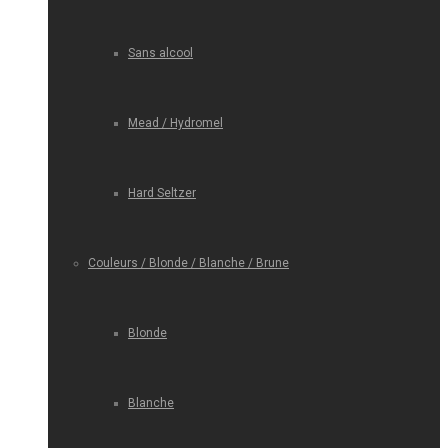
Sans alcool
Mead / Hydromel
Hard Seltzer
Couleurs / Blonde / Blanche / Brune
Blonde
Blanche