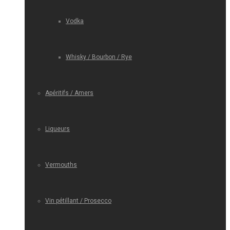
Vodka
Whisky / Bourbon / Rye
Apéritifs / Amers
Liqueurs
Vermouths
Vin pétillant / Prosecco