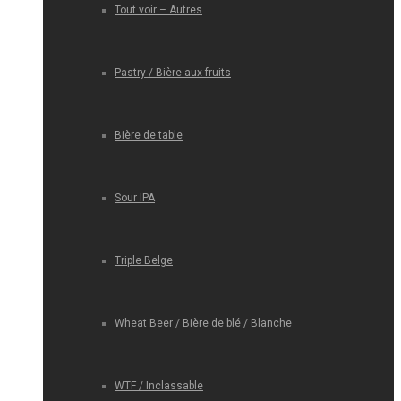
Tout voir – Autres
Pastry / Bière aux fruits
Bière de table
Sour IPA
Triple Belge
Wheat Beer / Bière de blé / Blanche
WTF / Inclassable