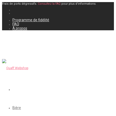
Frais de ports dégressifs.
Consultez la FAQ
pour plus d'informations.
Programme de fidélité
FAQ
À propos
Bière