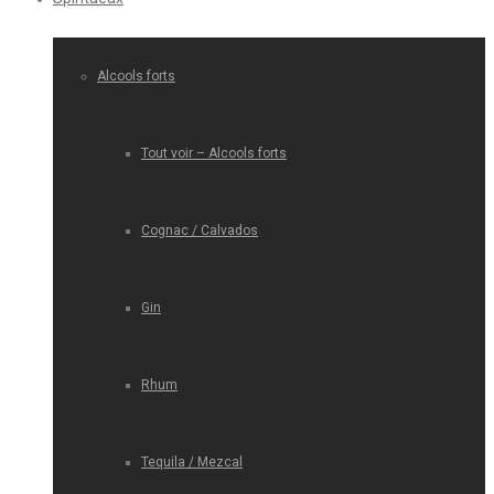
Alcools forts
Tout voir – Alcools forts
Cognac / Calvados
Gin
Rhum
Tequila / Mezcal