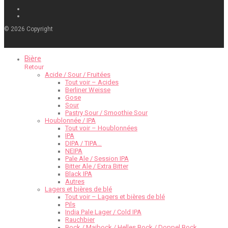
©
2026
Copyright
Bière
Retour
Acide / Sour / Fruitées
Tout voir – Acides
Berliner Weisse
Gose
Sour
Pastry Sour / Smoothie Sour
Houblonnée / IPA
Tout voir – Houblonnées
IPA
DIPA / TIPA…
NEIPA
Pale Ale / Session IPA
Bitter Ale / Extra Bitter
Black IPA
Autres
Lagers et bières de blé
Tout voir – Lagers et bières de blé
Pils
India Pale Lager / Cold IPA
Rauchbier
Bock / Maibock / Helles Bock / Doppel Bock