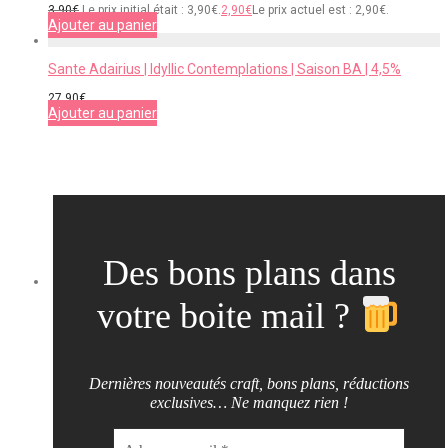
3,90
€
Le prix initial était : 3,90€.
2,90
€
Le prix actuel est : 2,90€.
Ajouter au panier
Sante Adairius | Idyllic Contemplations | Saison BA | 4,5%
27,90
€
Ajouter au panier
Des bons plans dans
votre boite mail ?
Dernières nouveautés craft, bons plans, réductions
exclusives… Ne manquez rien !