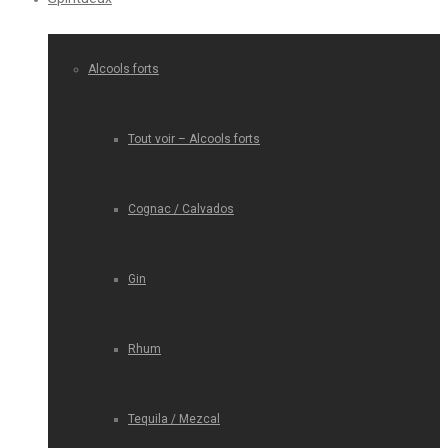
Alcools forts
Tout voir – Alcools forts
Cognac / Calvados
Gin
Rhum
Tequila / Mezcal