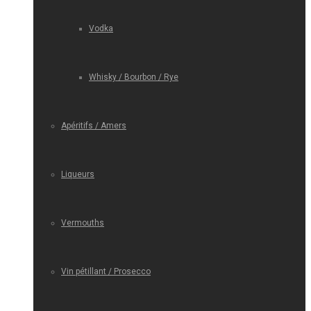
Vodka
Whisky / Bourbon / Rye
Apéritifs / Amers
Liqueurs
Vermouths
Vin pétillant / Prosecco