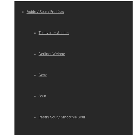
Acide / Sour / Fruitées
Tout voir – Acides
Berliner Weisse
Gose
Sour
Pastry Sour / Smoothie Sour