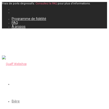
Frais de ports dégressifs.
Consultez la FAQ
pour plus d'informations.
Programme de fidélité
FAQ
À propos
Bière