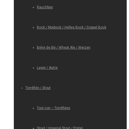
Rauchbier
Bock / Maibock / Helles Bock / Doppel Bock
Bière de blé / Wheat Ale / Weizen
Lager / Autre
Torréfiée / Stout
Tout voir – Torréfiées
Stout / Imperial Stout / Porter