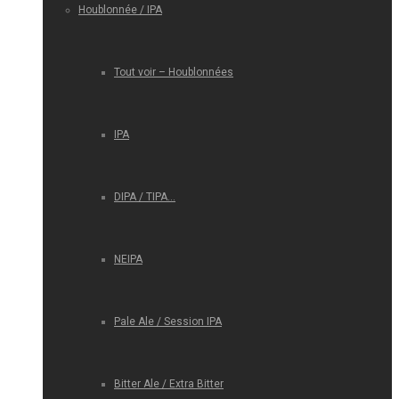
Houblonnée / IPA
Tout voir – Houblonnées
IPA
DIPA / TIPA…
NEIPA
Pale Ale / Session IPA
Bitter Ale / Extra Bitter