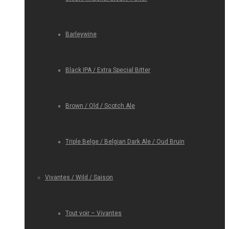
Barleywine
Black IPA / Extra Special Bitter
Brown / Old / Scotch Ale
Triple Belge / Belgian Dark Ale / Oud Bruin
Vivantes / Wild / Saison
Tout voir – Vivantes