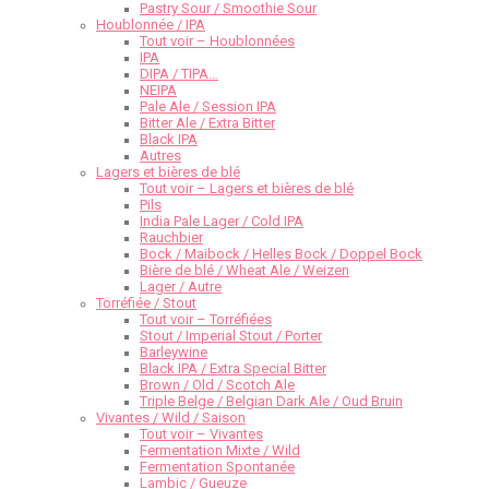
Pastry Sour / Smoothie Sour
Houblonnée / IPA
Tout voir – Houblonnées
IPA
DIPA / TIPA…
NEIPA
Pale Ale / Session IPA
Bitter Ale / Extra Bitter
Black IPA
Autres
Lagers et bières de blé
Tout voir – Lagers et bières de blé
Pils
India Pale Lager / Cold IPA
Rauchbier
Bock / Maibock / Helles Bock / Doppel Bock
Bière de blé / Wheat Ale / Weizen
Lager / Autre
Torréfiée / Stout
Tout voir – Torréfiées
Stout / Imperial Stout / Porter
Barleywine
Black IPA / Extra Special Bitter
Brown / Old / Scotch Ale
Triple Belge / Belgian Dark Ale / Oud Bruin
Vivantes / Wild / Saison
Tout voir – Vivantes
Fermentation Mixte / Wild
Fermentation Spontanée
Lambic / Gueuze