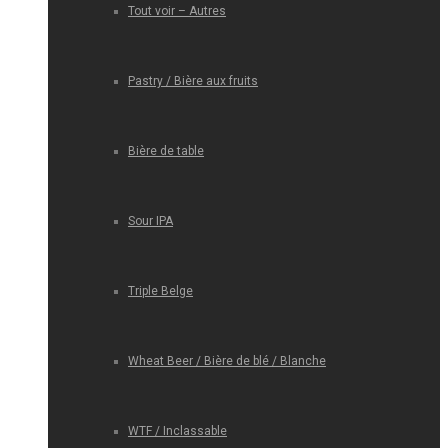
Tout voir – Autres
Pastry / Bière aux fruits
Bière de table
Sour IPA
Triple Belge
Wheat Beer / Bière de blé / Blanche
WTF / Inclassable