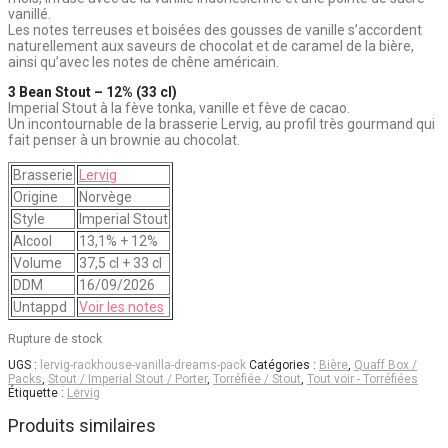
vanillé.
Les notes terreuses et boisées des gousses de vanille s’accordent
naturellement aux saveurs de chocolat et de caramel de la bière,
ainsi qu’avec les notes de chêne américain.
3 Bean Stout – 12% (33 cl)
Imperial Stout à la fève tonka, vanille et fève de cacao.
Un incontournable de la brasserie Lervig, au profil très gourmand qui
fait penser à un brownie au chocolat.
Brasserie
Lervig
Origine
Norvège
Style
Imperial Stout
Alcool
13,1% + 12%
Volume
37,5 cl + 33 cl
DDM
16/09/2026
Untappd
Voir les notes
Rupture de stock
UGS :
lervig-rackhouse-vanilla-dreams-pack
Catégories :
Bière
,
Quaff Box /
Packs
,
Stout / Imperial Stout / Porter
,
Torréfiée / Stout
,
Tout voir - Torréfiées
Étiquette :
Lervig
Produits similaires