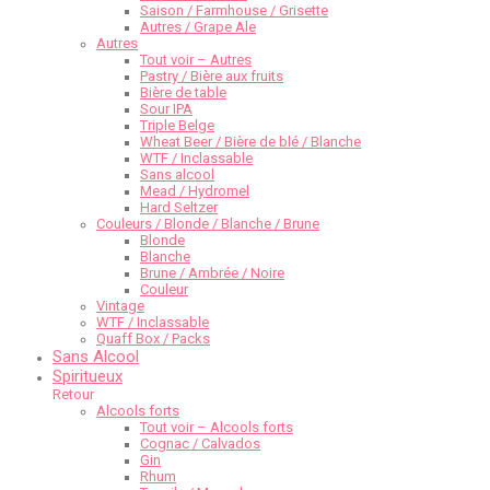
Saison / Farmhouse / Grisette
Autres / Grape Ale
Autres
Tout voir – Autres
Pastry / Bière aux fruits
Bière de table
Sour IPA
Triple Belge
Wheat Beer / Bière de blé / Blanche
WTF / Inclassable
Sans alcool
Mead / Hydromel
Hard Seltzer
Couleurs / Blonde / Blanche / Brune
Blonde
Blanche
Brune / Ambrée / Noire
Couleur
Vintage
WTF / Inclassable
Quaff Box / Packs
Sans Alcool
Spiritueux
Retour
Alcools forts
Tout voir – Alcools forts
Cognac / Calvados
Gin
Rhum