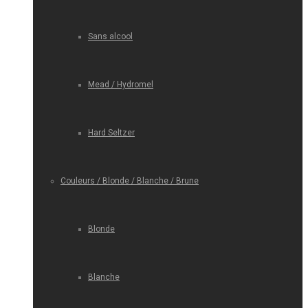
Sans alcool
Mead / Hydromel
Hard Seltzer
Couleurs / Blonde / Blanche / Brune
Blonde
Blanche