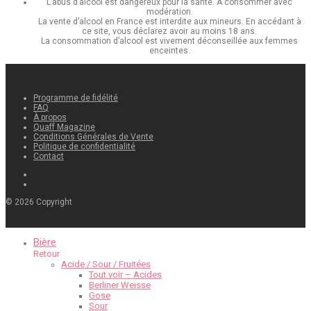
L’abus d’alcool est dangereux pour la santé. À consommer avec
modération.
La vente d’alcool en France est interdite aux mineurs. En accédant à
ce site, vous déclarez avoir au moins 18 ans.
La consommation d’alcool est vivement déconseillée aux femmes
enceintes.
Programme de fidélité
FAQ
À propos
Quaff Magazine
Conditions Générales de Vente
Politique de confidentialité
Contact
©
2026
Copyright
Bière
Retour
Acide / Sour / Fruitées
Tout voir – Acides
Berliner Weisse
Gose
Sour