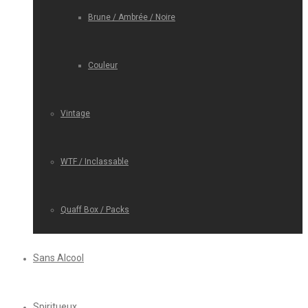
Brune / Ambrée / Noire
Couleur
Vintage
WTF / Inclassable
Quaff Box / Packs
Sans Alcool
Spiritueux