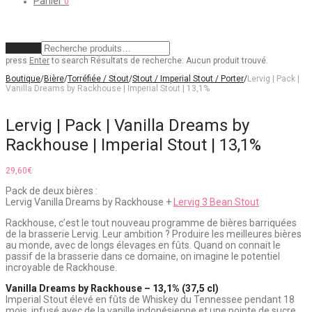
Panier
0
Effacer
press
Enter
to search
Résultats de recherche:
Aucun produit trouvé.
Boutique
/
Bière
/
Torréfiée / Stout
/
Stout / Imperial Stout / Porter
/
Lervig | Pack |
Vanilla Dreams by Rackhouse | Imperial Stout | 13,1%
Lervig | Pack | Vanilla Dreams by
Rackhouse | Imperial Stout | 13,1%
29,60
€
Pack de deux bières :
Lervig Vanilla Dreams by Rackhouse +
Lervig 3 Bean Stout
Rackhouse, c’est le tout nouveau programme de bières barriquées
de la brasserie Lervig. Leur ambition ? Produire les meilleures bières
au monde, avec de longs élevages en fûts. Quand on connait le
passif de la brasserie dans ce domaine, on imagine le potentiel
incroyable de Rackhouse.
Vanilla Dreams by Rackhouse – 13,1% (37,5 cl)
Imperial Stout élevé en fûts de Whiskey du Tennessee pendant 18
mois, infusé avec de la vanille indonésienne et une pointe de sucre