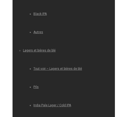
Black IPA
Autres
Lagers et bières de blé
Tout voir – Lagers et bières de blé
Pils
India Pale Lager / Cold IPA