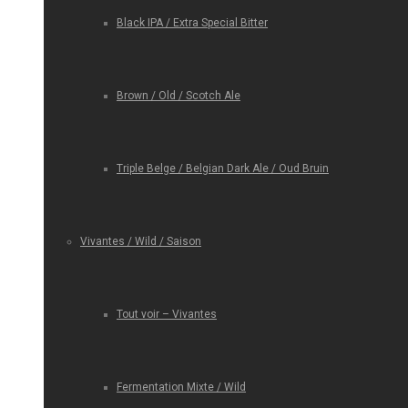
Black IPA / Extra Special Bitter
Brown / Old / Scotch Ale
Triple Belge / Belgian Dark Ale / Oud Bruin
Vivantes / Wild / Saison
Tout voir – Vivantes
Fermentation Mixte / Wild