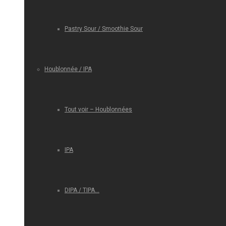
Pastry Sour / Smoothie Sour
Houblonnée / IPA
Tout voir – Houblonnées
IPA
DIPA / TIPA…