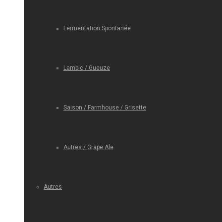
Fermentation Spontanée
Lambic / Gueuze
Saison / Farmhouse / Grisette
Autres / Grape Ale
Autres