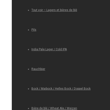
Tout voir – Lagers et bières de blé
Pils
India Pale Lager / Cold IPA
Rauchbier
Bock / Maibock / Helles Bock / Doppel Bock
Bière de blé / Wheat Ale / Weizen