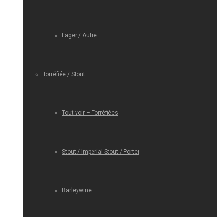
Lager / Autre
Torréfiée / Stout
Tout voir – Torréfiées
Stout / Imperial Stout / Porter
Barleywine