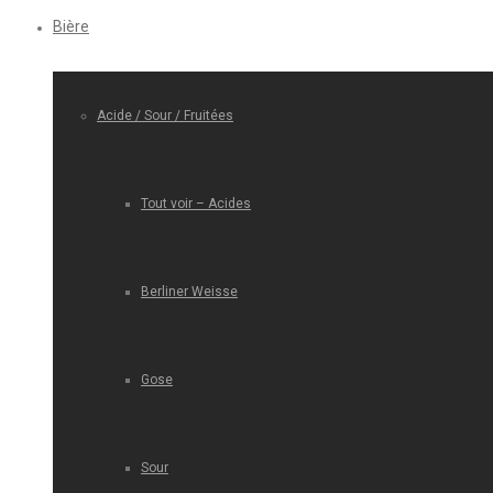
Bière
Acide / Sour / Fruitées
Tout voir – Acides
Berliner Weisse
Gose
Sour