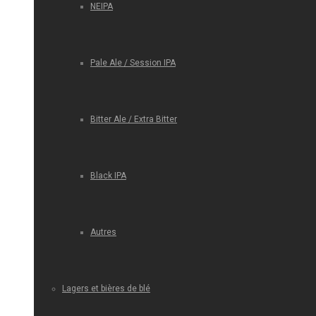
NEIPA
Pale Ale / Session IPA
Bitter Ale / Extra Bitter
Black IPA
Autres
Lagers et bières de blé