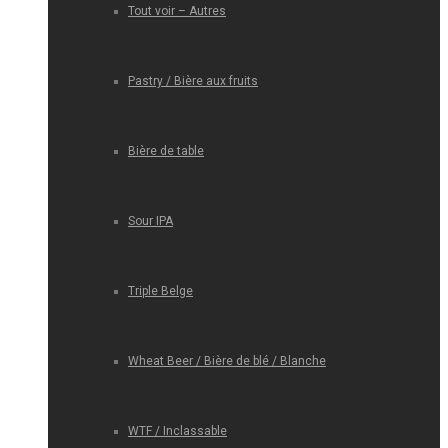
Tout voir – Autres
Pastry / Bière aux fruits
Bière de table
Sour IPA
Triple Belge
Wheat Beer / Bière de blé / Blanche
WTF / Inclassable