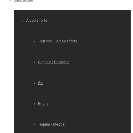
Alcools forts
Tout voir – Alcools forts
Cognac / Calvados
Gin
Rhum
Tequila / Mezcal