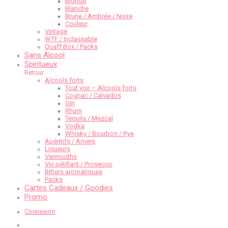
Blonde
Blanche
Brune / Ambrée / Noire
Couleur
Vintage
WTF / Inclassable
Quaff Box / Packs
Sans Alcool
Spiritueux
Retour
Alcools forts
Tout voir – Alcools forts
Cognac / Calvados
Gin
Rhum
Tequila / Mezcal
Vodka
Whisky / Bourbon / Rye
Apéritifs / Amers
Liqueurs
Vermouths
Vin pétillant / Prosecco
Bitters aromatiques
Packs
Cartes Cadeaux / Goodies
Promo
Connexion