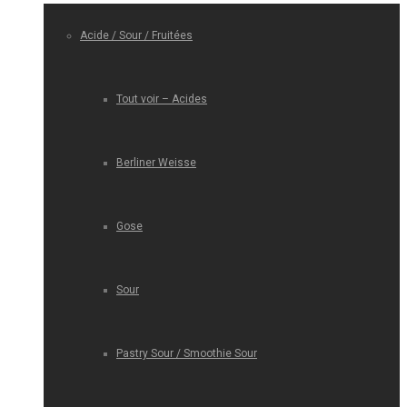
Acide / Sour / Fruitées
Tout voir – Acides
Berliner Weisse
Gose
Sour
Pastry Sour / Smoothie Sour