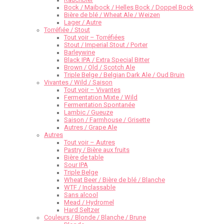
Bock / Maibock / Helles Bock / Doppel Bock
Bière de blé / Wheat Ale / Weizen
Lager / Autre
Torréfiée / Stout
Tout voir – Torréfiées
Stout / Imperial Stout / Porter
Barleywine
Black IPA / Extra Special Bitter
Brown / Old / Scotch Ale
Triple Belge / Belgian Dark Ale / Oud Bruin
Vivantes / Wild / Saison
Tout voir – Vivantes
Fermentation Mixte / Wild
Fermentation Spontanée
Lambic / Gueuze
Saison / Farmhouse / Grisette
Autres / Grape Ale
Autres
Tout voir – Autres
Pastry / Bière aux fruits
Bière de table
Sour IPA
Triple Belge
Wheat Beer / Bière de blé / Blanche
WTF / Inclassable
Sans alcool
Mead / Hydromel
Hard Seltzer
Couleurs / Blonde / Blanche / Brune