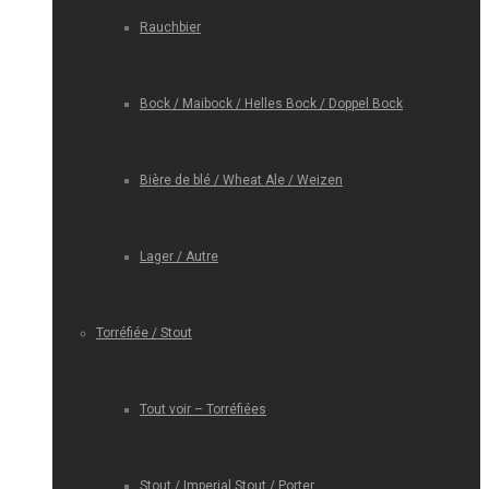
Rauchbier
Bock / Maibock / Helles Bock / Doppel Bock
Bière de blé / Wheat Ale / Weizen
Lager / Autre
Torréfiée / Stout
Tout voir – Torréfiées
Stout / Imperial Stout / Porter