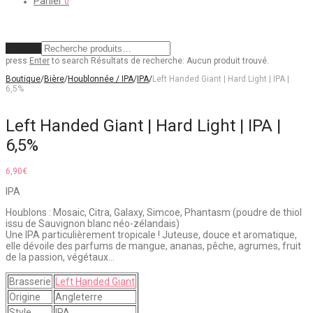
Panier
0
Effacer
press
Enter
to search
Résultats de recherche:
Aucun produit trouvé.
Boutique
/
Bière
/
Houblonnée / IPA
/
IPA
/
Left Handed Giant | Hard Light | IPA |
6,5%
Left Handed Giant | Hard Light | IPA |
6,5%
6,90
€
IPA
Houblons : Mosaic, Citra, Galaxy, Simcoe, Phantasm (poudre de thiol
issu de Sauvignon blanc néo-zélandais)
Une IPA particulièrement tropicale ! Juteuse, douce et aromatique,
elle dévoile des parfums de mangue, ananas, pêche, agrumes, fruit
de la passion, végétaux…
Brasserie
Left Handed Giant
Origine
Angleterre
Style
IPA