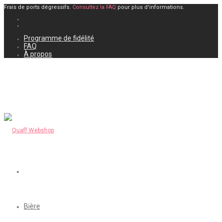
Frais de ports dégressifs.
Consultez la FAQ
pour plus d'informations.
Programme de fidélité
FAQ
À propos
Bière