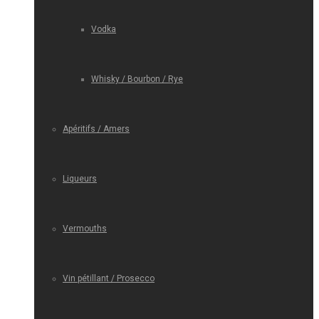
Vodka
Whisky / Bourbon / Rye
Apéritifs / Amers
Liqueurs
Vermouths
Vin pétillant / Prosecco