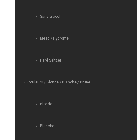
Sans alcool
Mead / Hydromel
Hard Seltzer
Couleurs / Blonde / Blanche / Brune
Blonde
Blanche