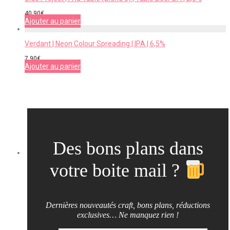
40,90
€
Ajouter au panier
Verdant | Neon Colour Spreading | IPA | 6,5%
7,90
€
Ajouter au panier
Des bons plans dans
votre boite mail ?
Dernières nouveautés craft, bons plans, réductions
exclusives… Ne manquez rien !