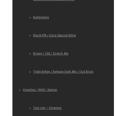
Barleywine
Black IPA / Extra Special Bitter
Brown / Old / Scotch Ale
Triple Belge / Belgian Dark Ale / Oud Bruin
Vivantes / Wild / Saison
Tout voir – Vivantes