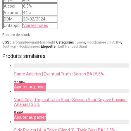
Alcool
6,5%
Volume
44 cl
DDM
28/02/2024
Untappd
Voir les notes
Rupture de stock
UGS :
left-handed-giant-hard-light
Catégories :
Bière
,
Houblonnée / IPA
,
IPA
,
Tout voir - Houblonnées
Étiquette :
Left Handed Giant
Produits similaires
Sante Adairius | Eventual Truth | Saison BA | 5,5%
27,90
€
Ajouter au panier
Vault City | Tropical Table Sour | Session Sour Goyave Passion
Ananas | 3,3%
5,60
€
Ajouter au panier
Side Project | À la Table (Blend 3) | Table Beer BA | 2,5%