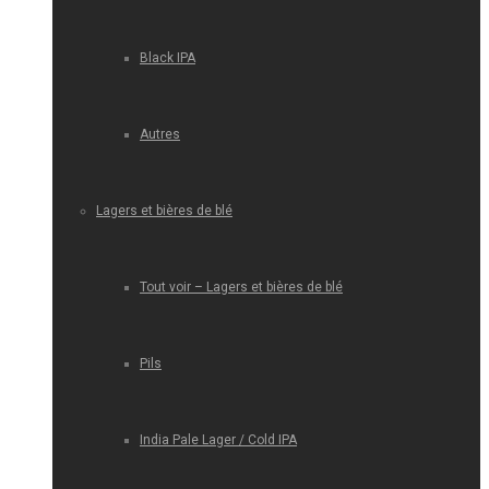
Black IPA
Autres
Lagers et bières de blé
Tout voir – Lagers et bières de blé
Pils
India Pale Lager / Cold IPA