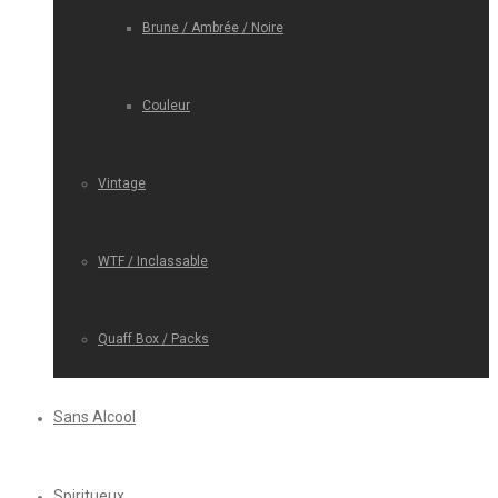
Brune / Ambrée / Noire
Couleur
Vintage
WTF / Inclassable
Quaff Box / Packs
Sans Alcool
Spiritueux