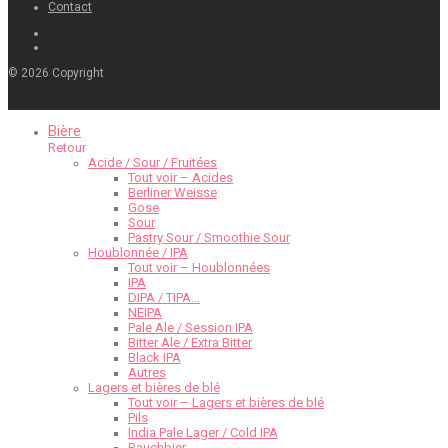
Contact
©
2026
Copyright
Bière
Retour
Acide / Sour / Fruitées
Tout voir – Acides
Berliner Weisse
Gose
Sour
Pastry Sour / Smoothie Sour
Houblonnée / IPA
Tout voir – Houblonnées
IPA
DIPA / TIPA…
NEIPA
Pale Ale / Session IPA
Bitter Ale / Extra Bitter
Black IPA
Autres
Lagers et bières de blé
Tout voir – Lagers et bières de blé
Pils
India Pale Lager / Cold IPA
Rauchbier