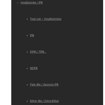
Houblonnée / IPA
Tout voir – Houblonnées
IPA
DIPA / TIPA…
NEIPA
Pale Ale / Session IPA
Bitter Ale / Extra Bitter