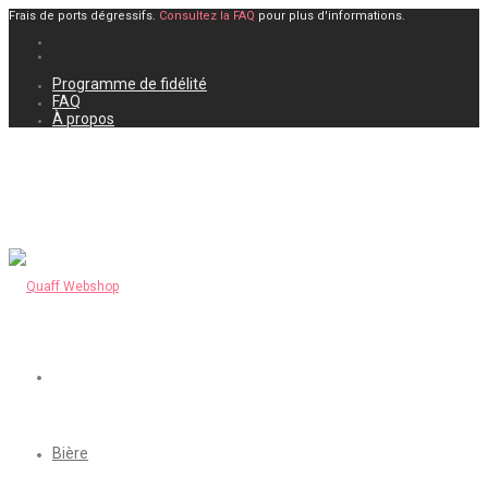
Frais de ports dégressifs.
Consultez la FAQ
pour plus d'informations.
Programme de fidélité
FAQ
À propos
Bière