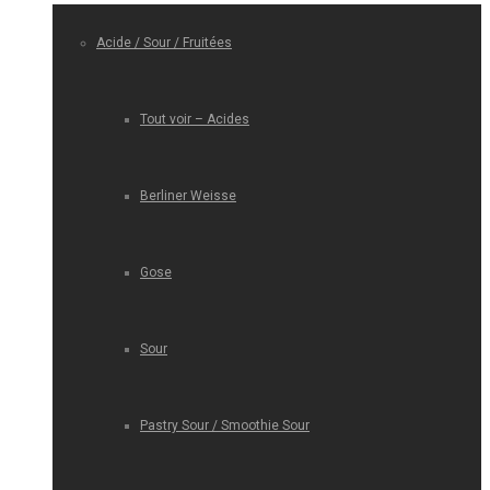
Acide / Sour / Fruitées
Tout voir – Acides
Berliner Weisse
Gose
Sour
Pastry Sour / Smoothie Sour