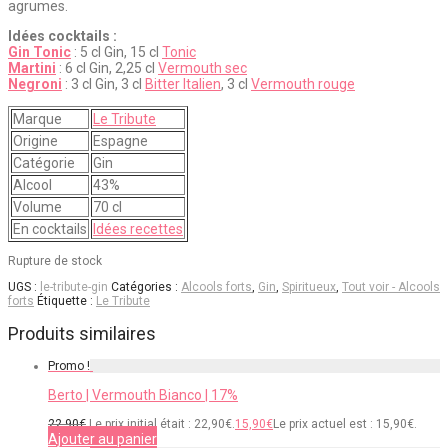
agrumes.
Idées cocktails :
Gin Tonic
: 5 cl Gin, 15 cl
Tonic
Martini
: 6 cl Gin, 2,25 cl
Vermouth sec
Negroni
: 3 cl Gin, 3 cl
Bitter Italien
, 3 cl
Vermouth rouge
Marque
Le Tribute
Origine
Espagne
Catégorie
Gin
Alcool
43%
Volume
70 cl
En cocktails
Idées recettes
Rupture de stock
UGS :
le-tribute-gin
Catégories :
Alcools forts
,
Gin
,
Spiritueux
,
Tout voir - Alcools
forts
Étiquette :
Le Tribute
Produits similaires
Promo !
Berto | Vermouth Bianco | 17%
22,90
€
Le prix initial était : 22,90€.
15,90
€
Le prix actuel est : 15,90€.
Ajouter au panier