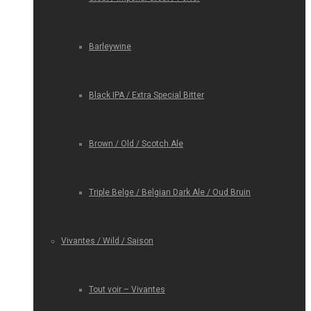
Barleywine
Black IPA / Extra Special Bitter
Brown / Old / Scotch Ale
Triple Belge / Belgian Dark Ale / Oud Bruin
Vivantes / Wild / Saison
Tout voir – Vivantes