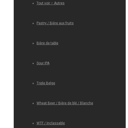
Tout voir – Autres
Pastry / Bière aux fruits
Bière de table
Sour IPA
Triple Belge
Wheat Beer / Bière de blé / Blanche
WTF / Inclassable