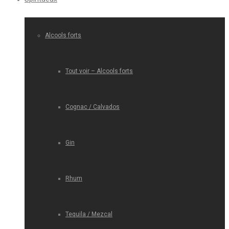
Alcools forts
Tout voir – Alcools forts
Cognac / Calvados
Gin
Rhum
Tequila / Mezcal