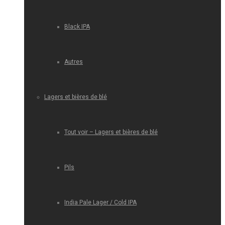
Black IPA
Autres
Lagers et bières de blé
Tout voir – Lagers et bières de blé
Pils
India Pale Lager / Cold IPA