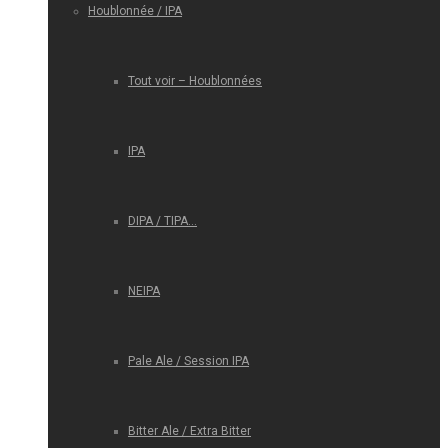
Houblonnée / IPA
Tout voir – Houblonnées
IPA
DIPA / TIPA…
NEIPA
Pale Ale / Session IPA
Bitter Ale / Extra Bitter