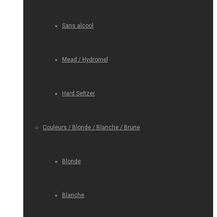
Sans alcool
Mead / Hydromel
Hard Seltzer
Couleurs / Blonde / Blanche / Brune
Blonde
Blanche