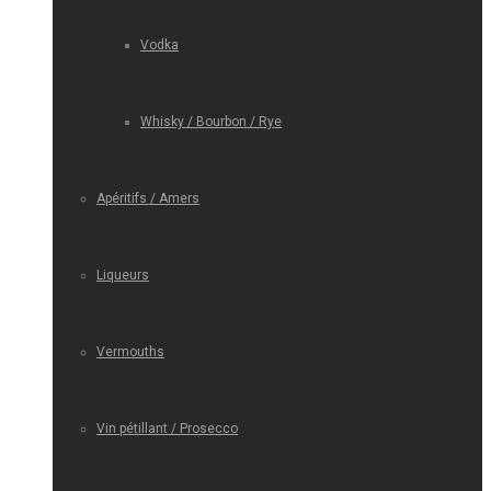
Vodka
Whisky / Bourbon / Rye
Apéritifs / Amers
Liqueurs
Vermouths
Vin pétillant / Prosecco