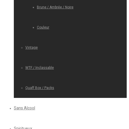
Brune / Ambrée / Noire
Couleur
Vintage
WTF / Inclassable
Quaff Box / Packs
Sans Alcool
Spiritueux