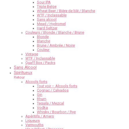
Sour IPA
Triple Belge
Wheat Beer / Bière de blé / Blanche
WTF / Inclassable
Sans alcool
Mead / Hydromel
Hard Seltzer
Couleurs / Blonde / Blanche / Brune
Blonde
Blanche
Brune / Ambrée / Noire
Couleur
Vintage
WTF / Inclassable
Quaff Box / Packs
Sans Alcool
Spiritueux
Retour
Alcools forts
Tout voir – Alcools forts
Cognac / Calvados
Gin
Rhum
Tequila / Mezcal
Vodka
Whisky / Bourbon / Rye
Apéritifs / Amers
Liqueurs
Vermouths