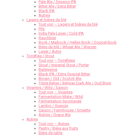
Pale Ale / Session IPA
Bitter Ale / Extra Bitter
Black IPA
Autres
Lagers et bières de blé
Tout voir – Lagers et bières de blé
Pils
India Pale Lager / Cold IPA
Rauchbier
Bock / Maibock / Helles Bock / Doppel Bock
Bière de blé / Wheat Ale / Weizen
Lager / Autre
Torréfiée / Stout
Tout voir – Torréfiées
Stout / Imperial Stout / Porter
Barleywine
Black IPA / Extra Special Bitter
Brown / Old / Scotch Ale
Triple Belge / Belgian Dark Ale / Oud Bruin
Vivantes / Wild / Saison
Tout voir – Vivantes
Fermentation Mixte / Wild
Fermentation Spontanée
Lambic / Gueuze
Saison / Farmhouse / Grisette
Autres / Grape Ale
Autres
Tout voir – Autres
Pastry / Bière aux fruits
Bière de table