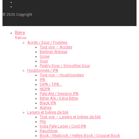
©
2026
Copyright
Bière
Retour
Acide / Sour / Fruitées
Tout voir – Acides
Berliner Weisse
Gose
Sour
Pastry Sour / Smoothie Sour
Houblonnée / IPA
Tout voir – Houblonnées
IPA
DIPA / TIPA…
NEIPA
Pale Ale / Session IPA
Bitter Ale / Extra Bitter
Black IPA
Autres
Lagers et bières de blé
Tout voir – Lagers et bières de blé
Pils
India Pale Lager / Cold IPA
Rauchbier
Bock / Maibock / Helles Bock / Doppel Bock