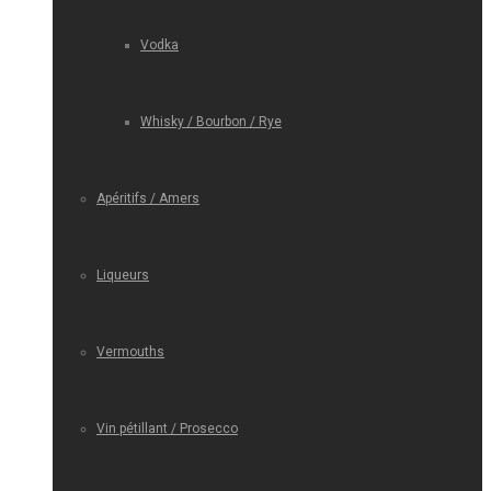
Vodka
Whisky / Bourbon / Rye
Apéritifs / Amers
Liqueurs
Vermouths
Vin pétillant / Prosecco