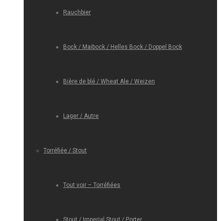
Rauchbier
Bock / Maibock / Helles Bock / Doppel Bock
Bière de blé / Wheat Ale / Weizen
Lager / Autre
Torréfiée / Stout
Tout voir – Torréfiées
Stout / Imperial Stout / Porter