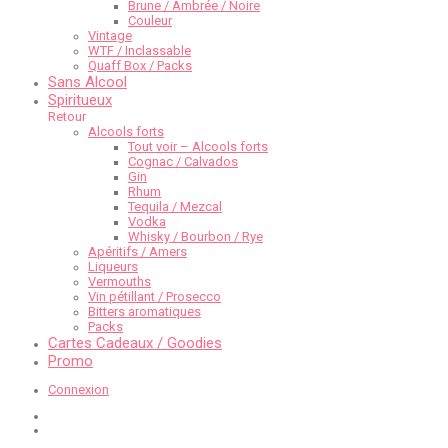
Brune / Ambrée / Noire
Couleur
Vintage
WTF / Inclassable
Quaff Box / Packs
Sans Alcool
Spiritueux
Retour
Alcools forts
Tout voir – Alcools forts
Cognac / Calvados
Gin
Rhum
Tequila / Mezcal
Vodka
Whisky / Bourbon / Rye
Apéritifs / Amers
Liqueurs
Vermouths
Vin pétillant / Prosecco
Bitters aromatiques
Packs
Cartes Cadeaux / Goodies
Promo
Connexion