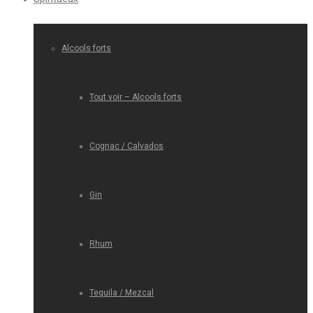
Alcools forts
Tout voir – Alcools forts
Cognac / Calvados
Gin
Rhum
Tequila / Mezcal