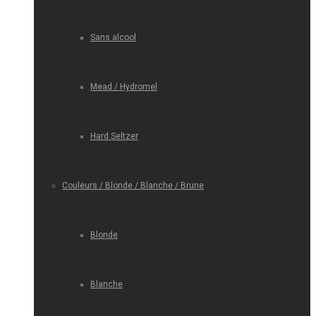
Sans alcool
Mead / Hydromel
Hard Seltzer
Couleurs / Blonde / Blanche / Brune
Blonde
Blanche