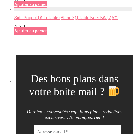
27,90
€
Ajouter au panier
Side Project | À la Table (Blend 3) | Table Beer BA | 2,5%
40,90
€
Ajouter au panier
Des bons plans dans
votre boite mail ?
Dernières nouveautés craft, bons plans, réductions
exclusives… Ne manquez rien !