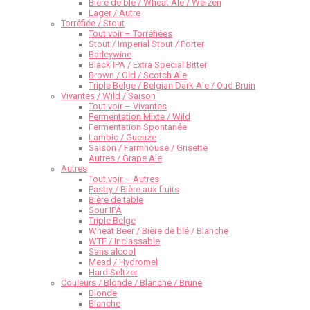
Bière de blé / Wheat Ale / Weizen
Lager / Autre
Torréfiée / Stout
Tout voir – Torréfiées
Stout / Imperial Stout / Porter
Barleywine
Black IPA / Extra Special Bitter
Brown / Old / Scotch Ale
Triple Belge / Belgian Dark Ale / Oud Bruin
Vivantes / Wild / Saison
Tout voir – Vivantes
Fermentation Mixte / Wild
Fermentation Spontanée
Lambic / Gueuze
Saison / Farmhouse / Grisette
Autres / Grape Ale
Autres
Tout voir – Autres
Pastry / Bière aux fruits
Bière de table
Sour IPA
Triple Belge
Wheat Beer / Bière de blé / Blanche
WTF / Inclassable
Sans alcool
Mead / Hydromel
Hard Seltzer
Couleurs / Blonde / Blanche / Brune
Blonde
Blanche