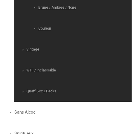
Brune / Ambrée / Noire
Couleur
Vintage
WTF / Inclassable
Quaff Box / Packs
Sans Alcool
Spiritueux