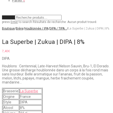
Panier
0
Effacer
press
Enter
to search
Résultats de recherche:
Aucun produit trouvé.
Boutique
/
Bière
/
Houblonnée / IPA
/
DIPA / TIPA…
/
La Superbe | Zukua | DIPA | 8%
La Superbe | Zukua | DIPA | 8%
7,40
€
DIPA.
Houblons : Centennial, Late-Harvest Nelson Sauvin, Bru-1, El Dorado.
Une grosse décharge houblonnée dans un corps à la fois rond mais
sans lourdeur. Belle aromatique sur l’ananas, fruit de la passion,
melon, litchi, papaye, mangue, herbe fraichement coupée,
mandarine…
Brasserie
La Superbe
Origine
France
Style
DIPA
Alcool
8%