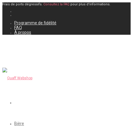
Frais de ports dégressifs.
Consultez la FAQ
pour plus d'informations.
Programme de fidélité
FAQ
À propos
Bière