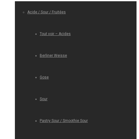
Acide / Sour / Fruitées
Tout voir – Acides
Berliner Weisse
Gose
Sour
Pastry Sour / Smoothie Sour