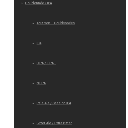
Houblonnée / IPA
Tout voir – Houblonnées
IPA
DIPA / TIPA…
NEIPA
Pale Ale / Session IPA
Bitter Ale / Extra Bitter