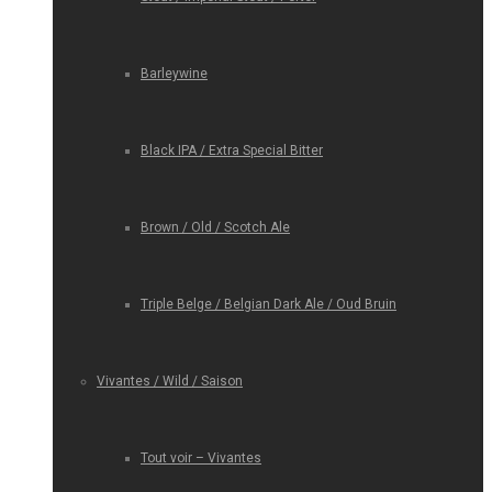
Barleywine
Black IPA / Extra Special Bitter
Brown / Old / Scotch Ale
Triple Belge / Belgian Dark Ale / Oud Bruin
Vivantes / Wild / Saison
Tout voir – Vivantes