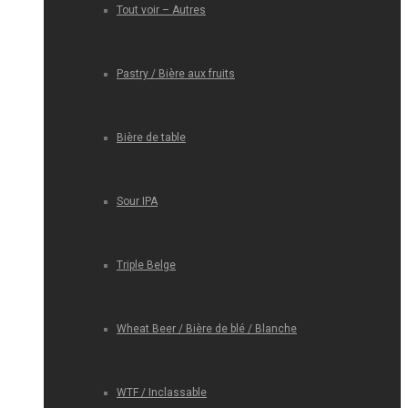
Tout voir – Autres
Pastry / Bière aux fruits
Bière de table
Sour IPA
Triple Belge
Wheat Beer / Bière de blé / Blanche
WTF / Inclassable