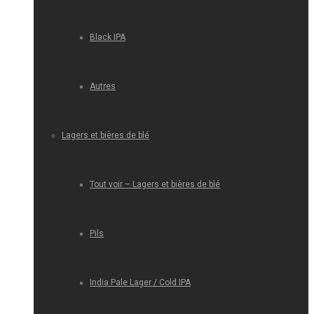
Black IPA
Autres
Lagers et bières de blé
Tout voir – Lagers et bières de blé
Pils
India Pale Lager / Cold IPA