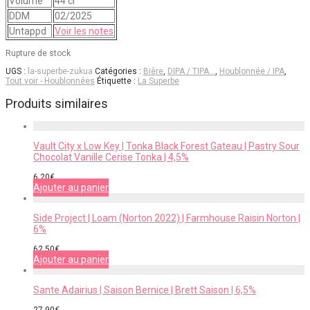
Volume
44 cl
DDM
02/2025
Untappd
Voir les notes
Rupture de stock
UGS :
la-superbe-zukua
Catégories :
Bière
,
DIPA / TIPA…
,
Houblonnée / IPA
,
Tout voir - Houblonnées
Étiquette :
La Superbe
Produits similaires
Vault City x Low Key | Tonka Black Forest Gateau | Pastry Sour
Chocolat Vanille Cerise Tonka | 4,5%
6,20
€
Ajouter au panier
Side Project | Loam (Norton 2022) | Farmhouse Raisin Norton |
6%
62,50
€
Ajouter au panier
Sante Adairius | Saison Bernice | Brett Saison | 6,5%