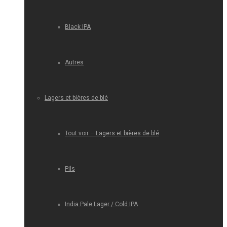
Black IPA
Autres
Lagers et bières de blé
Tout voir – Lagers et bières de blé
Pils
India Pale Lager / Cold IPA