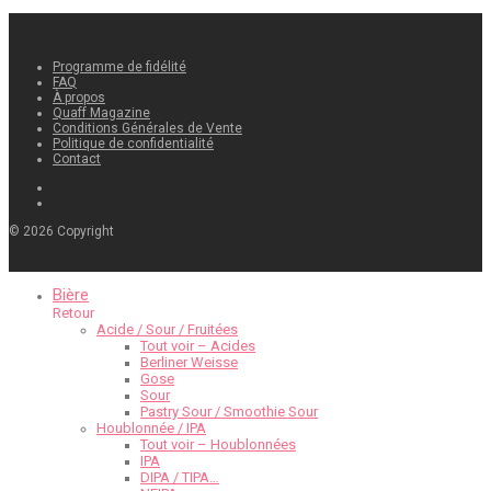
Programme de fidélité
FAQ
À propos
Quaff Magazine
Conditions Générales de Vente
Politique de confidentialité
Contact
©
2026
Copyright
Bière
Retour
Acide / Sour / Fruitées
Tout voir – Acides
Berliner Weisse
Gose
Sour
Pastry Sour / Smoothie Sour
Houblonnée / IPA
Tout voir – Houblonnées
IPA
DIPA / TIPA…