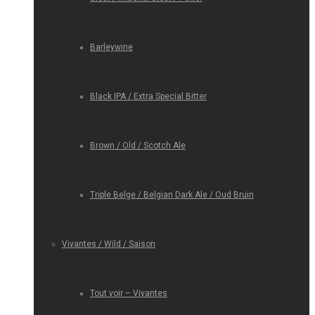
Barleywine
Black IPA / Extra Special Bitter
Brown / Old / Scotch Ale
Triple Belge / Belgian Dark Ale / Oud Bruin
Vivantes / Wild / Saison
Tout voir – Vivantes