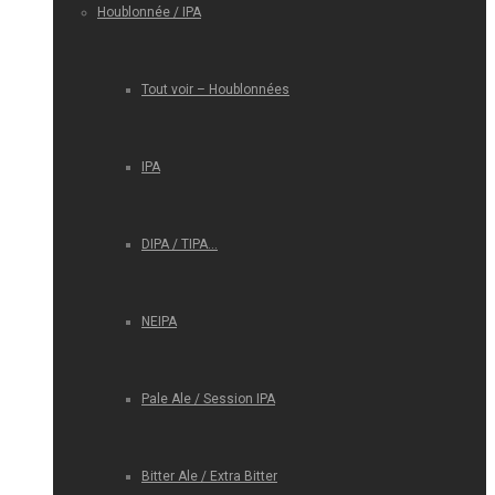
Houblonnée / IPA
Tout voir – Houblonnées
IPA
DIPA / TIPA…
NEIPA
Pale Ale / Session IPA
Bitter Ale / Extra Bitter