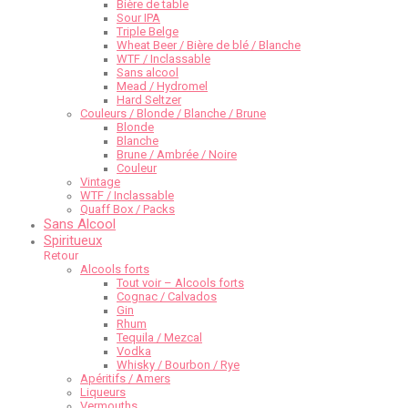
Bière de table
Sour IPA
Triple Belge
Wheat Beer / Bière de blé / Blanche
WTF / Inclassable
Sans alcool
Mead / Hydromel
Hard Seltzer
Couleurs / Blonde / Blanche / Brune
Blonde
Blanche
Brune / Ambrée / Noire
Couleur
Vintage
WTF / Inclassable
Quaff Box / Packs
Sans Alcool
Spiritueux
Retour
Alcools forts
Tout voir – Alcools forts
Cognac / Calvados
Gin
Rhum
Tequila / Mezcal
Vodka
Whisky / Bourbon / Rye
Apéritifs / Amers
Liqueurs
Vermouths