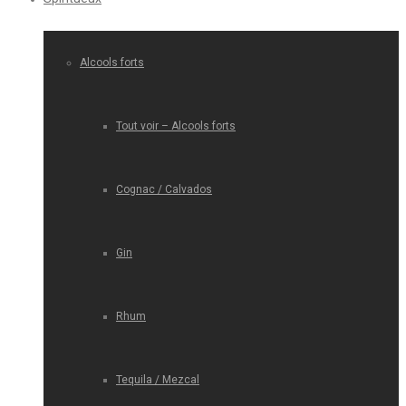
Alcools forts
Tout voir – Alcools forts
Cognac / Calvados
Gin
Rhum
Tequila / Mezcal