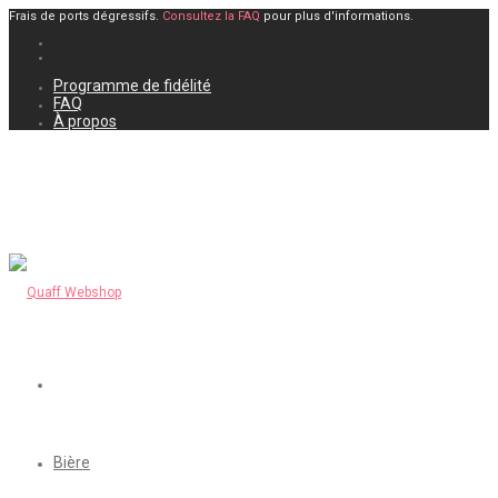
Frais de ports dégressifs.
Consultez la FAQ
pour plus d'informations.
Programme de fidélité
FAQ
À propos
Bière