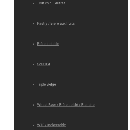
Tout voir – Autres
Pastry / Bière aux fruits
Bière de table
Sour IPA
Triple Belge
Wheat Beer / Bière de blé / Blanche
WTF / Inclassable