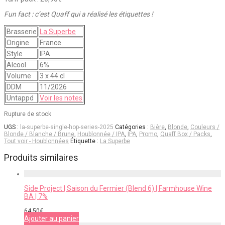
Fun fact : c’est Quaff qui a réalisé les étiquettes !
Brasserie
La Superbe
Origine
France
Style
IPA
Alcool
6%
Volume
3 x 44 cl
DDM
11/2026
Untappd
Voir les notes
Rupture de stock
UGS :
la-superbe-single-hop-series-2025
Catégories :
Bière
,
Blonde
,
Couleurs /
Blonde / Blanche / Brune
,
Houblonnée / IPA
,
IPA
,
Promo
,
Quaff Box / Packs
,
Tout voir - Houblonnées
Étiquette :
La Superbe
Produits similaires
Side Project | Saison du Fermier (Blend 6) | Farmhouse Wine
BA | 7%
64,50
€
Ajouter au panier