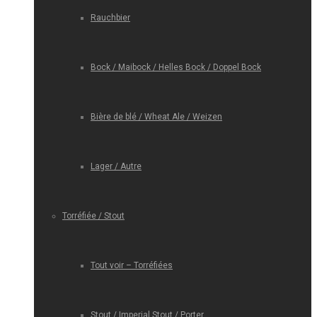
Rauchbier
Bock / Maibock / Helles Bock / Doppel Bock
Bière de blé / Wheat Ale / Weizen
Lager / Autre
Torréfiée / Stout
Tout voir – Torréfiées
Stout / Imperial Stout / Porter