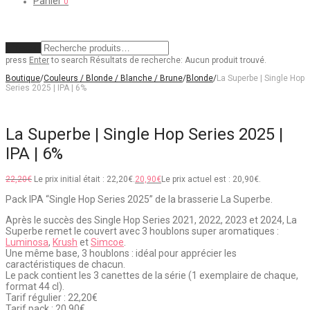
Panier
0
Effacer
press
Enter
to search
Résultats de recherche:
Aucun produit trouvé.
Boutique
/
Couleurs / Blonde / Blanche / Brune
/
Blonde
/
La Superbe | Single Hop
Series 2025 | IPA | 6%
La Superbe | Single Hop Series 2025 |
IPA | 6%
22,20
€
Le prix initial était : 22,20€.
20,90
€
Le prix actuel est : 20,90€.
Pack IPA “Single Hop Series 2025” de la brasserie La Superbe.
Après le succès des Single Hop Series 2021, 2022, 2023 et 2024, La
Superbe remet le couvert avec 3 houblons super aromatiques :
Luminosa
,
Krush
et
Simcoe
.
Une même base, 3 houblons : idéal pour apprécier les
caractéristiques de chacun.
Le pack contient les 3 canettes de la série (1 exemplaire de chaque,
format 44 cl).
Tarif régulier : 22,20€
Tarif pack : 20,90€