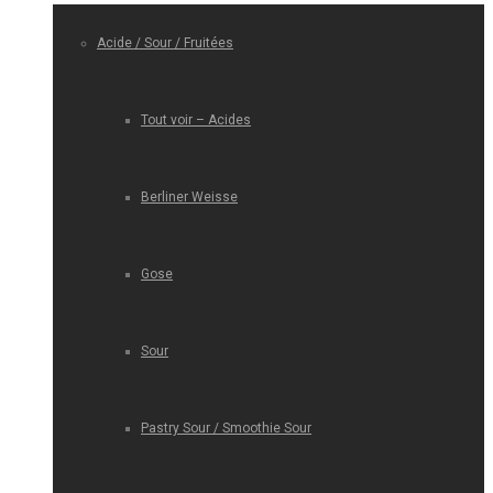
Acide / Sour / Fruitées
Tout voir – Acides
Berliner Weisse
Gose
Sour
Pastry Sour / Smoothie Sour