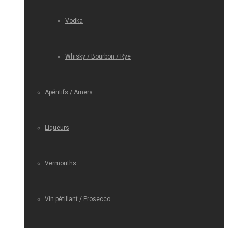
Vodka
Whisky / Bourbon / Rye
Apéritifs / Amers
Liqueurs
Vermouths
Vin pétillant / Prosecco