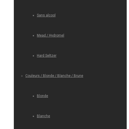
Sans alcool
Mead / Hydromel
Hard Seltzer
Couleurs / Blonde / Blanche / Brune
Blonde
Blanche