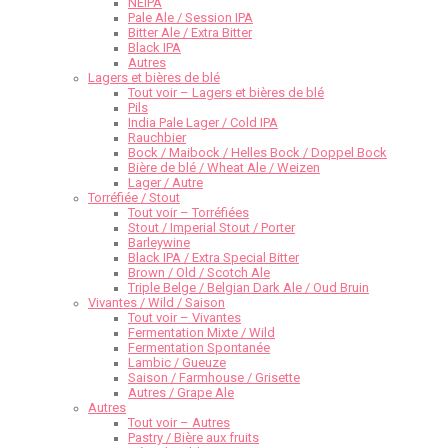
NEIPA
Pale Ale / Session IPA
Bitter Ale / Extra Bitter
Black IPA
Autres
Lagers et bières de blé
Tout voir – Lagers et bières de blé
Pils
India Pale Lager / Cold IPA
Rauchbier
Bock / Maibock / Helles Bock / Doppel Bock
Bière de blé / Wheat Ale / Weizen
Lager / Autre
Torréfiée / Stout
Tout voir – Torréfiées
Stout / Imperial Stout / Porter
Barleywine
Black IPA / Extra Special Bitter
Brown / Old / Scotch Ale
Triple Belge / Belgian Dark Ale / Oud Bruin
Vivantes / Wild / Saison
Tout voir – Vivantes
Fermentation Mixte / Wild
Fermentation Spontanée
Lambic / Gueuze
Saison / Farmhouse / Grisette
Autres / Grape Ale
Autres
Tout voir – Autres
Pastry / Bière aux fruits