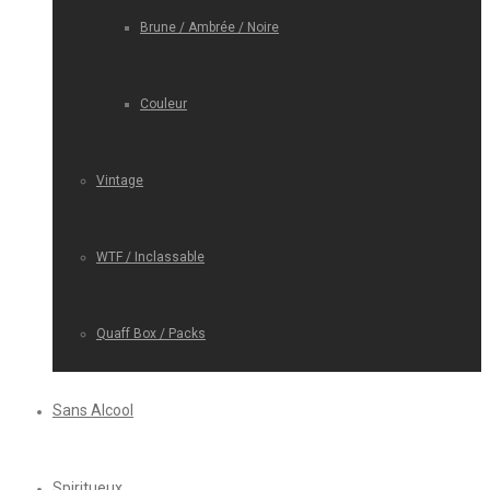
Brune / Ambrée / Noire
Couleur
Vintage
WTF / Inclassable
Quaff Box / Packs
Sans Alcool
Spiritueux