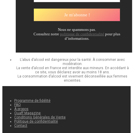
Nous ne spammons pas.
Consultez notre
politique de confidentialité
pour plus
d’informations.
L’abus d’alcool est dangereux pour la santé. À consommer avec
modération.
La vente d’alcool en France est interdite aux mineurs. En accédant à
ce site, vous déclarez avoir au moins 18 ans.
La consommation d’alcool est vivement déconseillée aux femmes
enceintes.
Programme de fidélité
FAQ
À propos
Quaff Magazine
Conditions Générales de Vente
Politique de confidentialité
Contact