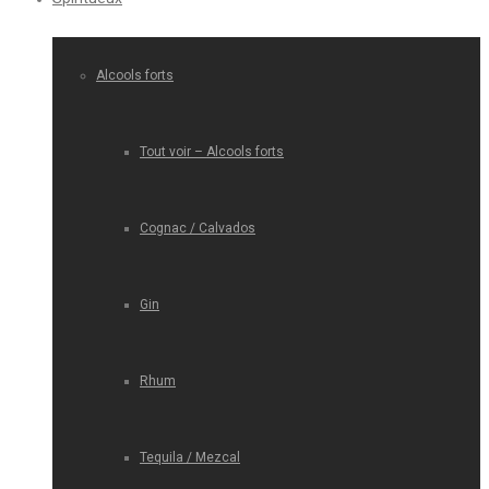
Alcools forts
Tout voir – Alcools forts
Cognac / Calvados
Gin
Rhum
Tequila / Mezcal