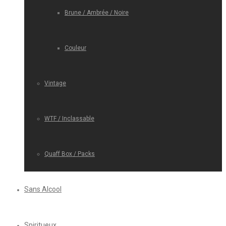
Brune / Ambrée / Noire
Couleur
Vintage
WTF / Inclassable
Quaff Box / Packs
Sans Alcool
Spiritueux