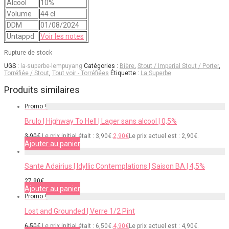
Alcool
10%
Volume
44 cl
DDM
01/08/2024
Untappd
Voir les notes
Rupture de stock
UGS :
la-superbe-lempuyang
Catégories :
Bière
,
Stout / Imperial Stout / Porter
,
Torréfiée / Stout
,
Tout voir - Torréfiées
Étiquette :
La Superbe
Produits similaires
Promo !
Brulo | Highway To Hell | Lager sans alcool | 0,5%
3,90
€
Le prix initial était : 3,90€.
2,90
€
Le prix actuel est : 2,90€.
Ajouter au panier
Sante Adairius | Idyllic Contemplations | Saison BA | 4,5%
27,90
€
Ajouter au panier
Promo !
Lost and Grounded | Verre 1/2 Pint
6,50
€
Le prix initial était : 6,50€.
4,90
€
Le prix actuel est : 4,90€.