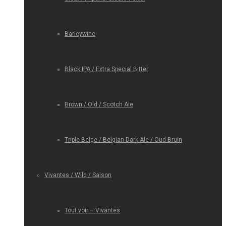
Barleywine
Black IPA / Extra Special Bitter
Brown / Old / Scotch Ale
Triple Belge / Belgian Dark Ale / Oud Bruin
Vivantes / Wild / Saison
Tout voir – Vivantes