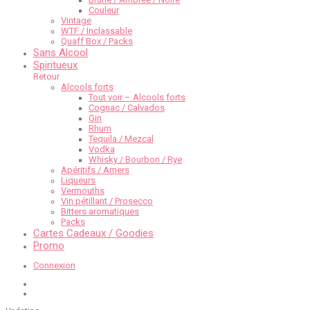
Couleur
Vintage
WTF / Inclassable
Quaff Box / Packs
Sans Alcool
Spiritueux
Retour
Alcools forts
Tout voir – Alcools forts
Cognac / Calvados
Gin
Rhum
Tequila / Mezcal
Vodka
Whisky / Bourbon / Rye
Apéritifs / Amers
Liqueurs
Vermouths
Vin pétillant / Prosecco
Bitters aromatiques
Packs
Cartes Cadeaux / Goodies
Promo
Connexion