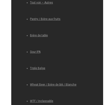
Tout voir – Autres
Pastry / Bière aux fruits
Bière de table
Sour IPA
Triple Belge
Wheat Beer / Bière de blé / Blanche
WTF / Inclassable