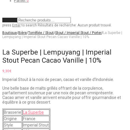
Panier
0
Effacer
press
Enter
to search
Résultats de recherche:
Aucun produit trouvé.
Boutique
/
Bière
/
Torréfiée / Stout
/
Stout / Imperial Stout / Porter
/
La Superbe |
Lempuyang | Imperial Stout Pecan Cacao Vanille | 10%
La Superbe | Lempuyang | Imperial
Stout Pecan Cacao Vanille | 10%
9,30
€
Imperial Stout à la noix de pecan, cacao et vanille d’Indonésie.
Une belle base de malts grillés offrant de la corpulence,
parfaitement soutenue par une noix de pecan omniprésente.
Cacao amer et vanille arrivent ensuite pour offrir gourmandise et
équilibre à ce gros dessert.
Brasserie
La Superbe
Origine
France
Style
Imperial Stout