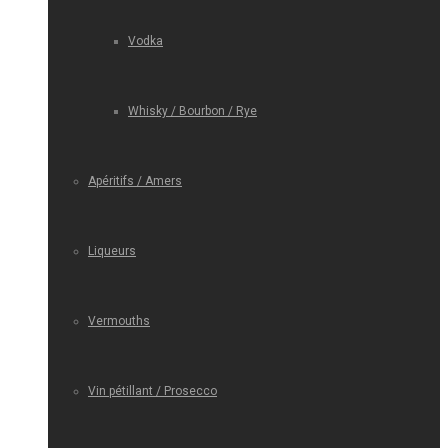
Vodka
Whisky / Bourbon / Rye
Apéritifs / Amers
Liqueurs
Vermouths
Vin pétillant / Prosecco