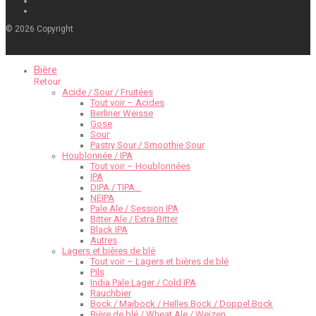
©
2026
Copyright
Bière
Retour
Acide / Sour / Fruitées
Tout voir – Acides
Berliner Weisse
Gose
Sour
Pastry Sour / Smoothie Sour
Houblonnée / IPA
Tout voir – Houblonnées
IPA
DIPA / TIPA…
NEIPA
Pale Ale / Session IPA
Bitter Ale / Extra Bitter
Black IPA
Autres
Lagers et bières de blé
Tout voir – Lagers et bières de blé
Pils
India Pale Lager / Cold IPA
Rauchbier
Bock / Maibock / Helles Bock / Doppel Bock
Bière de blé / Wheat Ale / Weizen