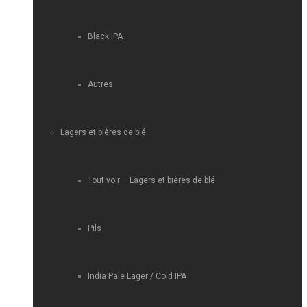
Black IPA
Autres
Lagers et bières de blé
Tout voir – Lagers et bières de blé
Pils
India Pale Lager / Cold IPA