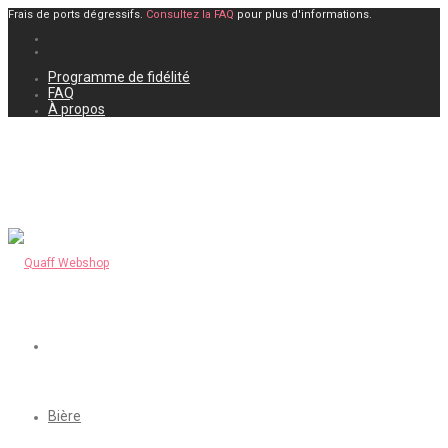
Frais de ports dégressifs.
Consultez la FAQ
pour plus d'informations.
Programme de fidélité
FAQ
À propos
Bière