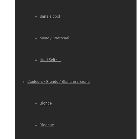
Sans alcool
Mead / Hydromel
Hard Seltzer
Couleurs / Blonde / Blanche / Brune
Blonde
Blanche