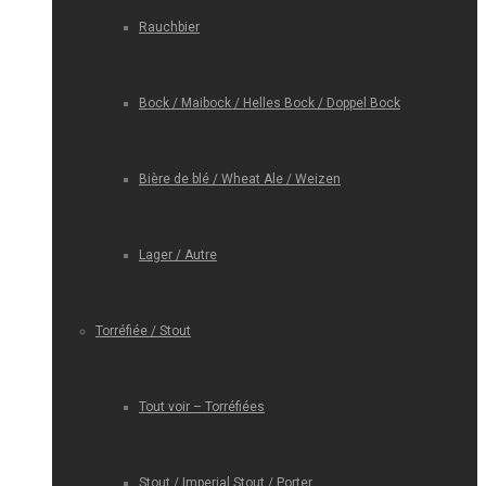
Rauchbier
Bock / Maibock / Helles Bock / Doppel Bock
Bière de blé / Wheat Ale / Weizen
Lager / Autre
Torréfiée / Stout
Tout voir – Torréfiées
Stout / Imperial Stout / Porter