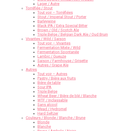
Lager / Autre
Torréfiée / Stout
Tout voir – Torréfiées
Stout / Imperial Stout / Porter
Barleywine
Black IPA / Extra Special Bitter
Brown / Old / Scotch Ale
Triple Belge / Belgian Dark Ale / Oud Bruin
Vivantes / Wild / Saison
Tout voir – Vivantes
Fermentation Mixte / Wild
Fermentation Spontanée
Lambic / Gueuze
Saison / Farmhouse / Grisette
Autres / Grape Ale
Autres
Tout voir – Autres
Pastry / Bière aux fruits
Bière de table
Sour IPA
Triple Belge
Wheat Beer / Bière de blé / Blanche
WTF / Inclassable
Sans alcool
Mead / Hydromel
Hard Seltzer
Couleurs / Blonde / Blanche / Brune
Blonde
Blanche
Brune / Ambrée / Noire