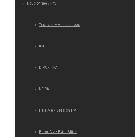
Houblonnée / IPA
Tout voir – Houblonnées
IPA
DIPA / TIPA…
NEIPA
Pale Ale / Session IPA
Bitter Ale / Extra Bitter