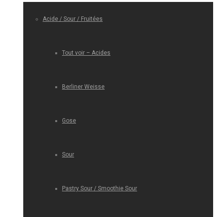
Acide / Sour / Fruitées
Tout voir – Acides
Berliner Weisse
Gose
Sour
Pastry Sour / Smoothie Sour