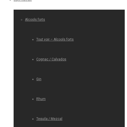
Alcools forts
Tout voir – Alcools forts
Cognac / Calvados
Gin
Rhum
Tequila / Mezcal