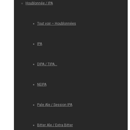
Houblonnée / IPA
Tout voir – Houblonnées
IPA
DIPA / TIPA…
NEIPA
Pale Ale / Session IPA
Bitter Ale / Extra Bitter