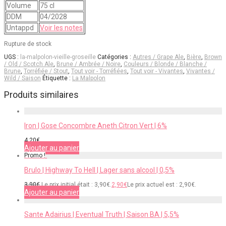
Volume
75 cl
DDM
04/2028
Untappd
Voir les notes
Rupture de stock
UGS :
la-malpolon-vieille-groseille
Catégories :
Autres / Grape Ale
,
Bière
,
Brown
/ Old / Scotch Ale
,
Brune / Ambrée / Noire
,
Couleurs / Blonde / Blanche /
Brune
,
Torréfiée / Stout
,
Tout voir - Torréfiées
,
Tout voir - Vivantes
,
Vivantes /
Wild / Saison
Étiquette :
La Malpolon
Produits similaires
Iron | Gose Concombre Aneth Citron Vert | 6%
4,20
€
Ajouter au panier
Promo !
Brulo | Highway To Hell | Lager sans alcool | 0,5%
3,90
€
Le prix initial était : 3,90€.
2,90
€
Le prix actuel est : 2,90€.
Ajouter au panier
Sante Adairius | Eventual Truth | Saison BA | 5,5%