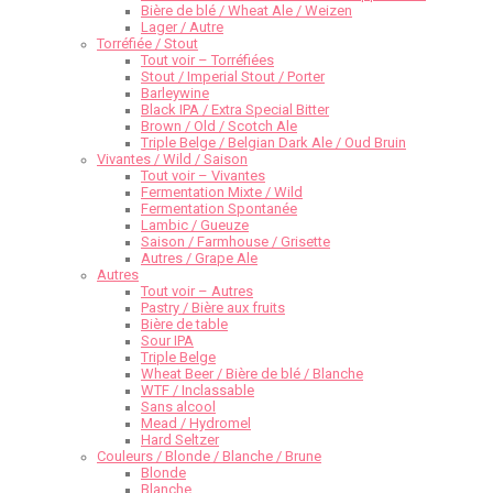
Bière de blé / Wheat Ale / Weizen
Lager / Autre
Torréfiée / Stout
Tout voir – Torréfiées
Stout / Imperial Stout / Porter
Barleywine
Black IPA / Extra Special Bitter
Brown / Old / Scotch Ale
Triple Belge / Belgian Dark Ale / Oud Bruin
Vivantes / Wild / Saison
Tout voir – Vivantes
Fermentation Mixte / Wild
Fermentation Spontanée
Lambic / Gueuze
Saison / Farmhouse / Grisette
Autres / Grape Ale
Autres
Tout voir – Autres
Pastry / Bière aux fruits
Bière de table
Sour IPA
Triple Belge
Wheat Beer / Bière de blé / Blanche
WTF / Inclassable
Sans alcool
Mead / Hydromel
Hard Seltzer
Couleurs / Blonde / Blanche / Brune
Blonde
Blanche