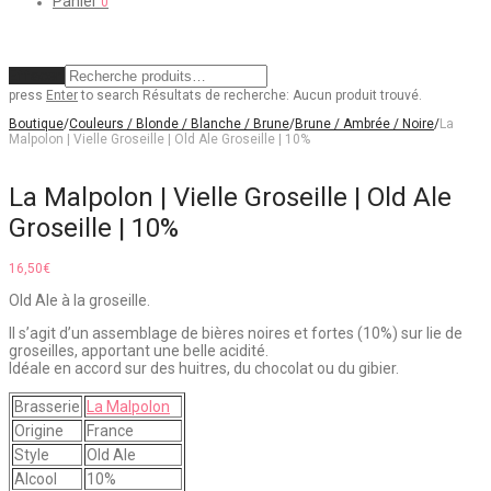
Panier
0
Effacer
press
Enter
to search
Résultats de recherche:
Aucun produit trouvé.
Boutique
/
Couleurs / Blonde / Blanche / Brune
/
Brune / Ambrée / Noire
/
La
Malpolon | Vielle Groseille | Old Ale Groseille | 10%
La Malpolon | Vielle Groseille | Old Ale
Groseille | 10%
16,50
€
Old Ale à la groseille.
Il s’agit d’un assemblage de bières noires et fortes (10%) sur lie de
groseilles, apportant une belle acidité.
Idéale en accord sur des huitres, du chocolat ou du gibier.
Brasserie
La Malpolon
Origine
France
Style
Old Ale
Alcool
10%