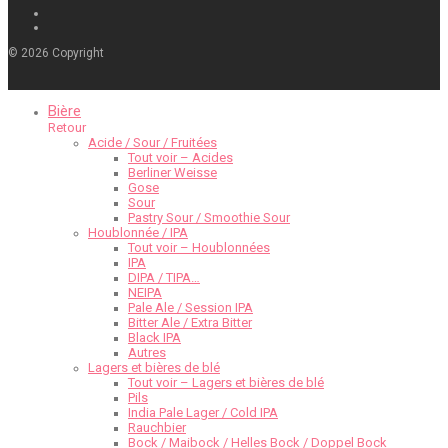
©
2026
Copyright
Bière
Retour
Acide / Sour / Fruitées
Tout voir – Acides
Berliner Weisse
Gose
Sour
Pastry Sour / Smoothie Sour
Houblonnée / IPA
Tout voir – Houblonnées
IPA
DIPA / TIPA…
NEIPA
Pale Ale / Session IPA
Bitter Ale / Extra Bitter
Black IPA
Autres
Lagers et bières de blé
Tout voir – Lagers et bières de blé
Pils
India Pale Lager / Cold IPA
Rauchbier
Bock / Maibock / Helles Bock / Doppel Bock