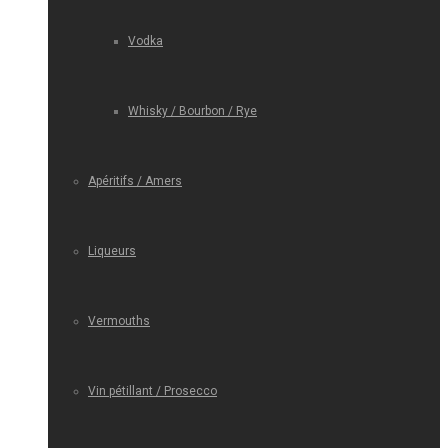
Vodka
Whisky / Bourbon / Rye
Apéritifs / Amers
Liqueurs
Vermouths
Vin pétillant / Prosecco