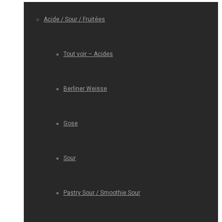
Acide / Sour / Fruitées
Tout voir – Acides
Berliner Weisse
Gose
Sour
Pastry Sour / Smoothie Sour