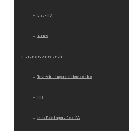
Black IPA
Autres
Lagers et bières de blé
Tout voir – Lagers et bières de blé
Pils
India Pale Lager / Cold IPA