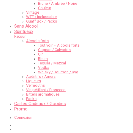
Brune / Ambrée / Noire
Couleur
Vintage
WTF / Inclassable
Quaff Box / Packs
Sans Alcool
Spiritueux
Retour
Alcools forts
Tout voir – Alcools forts
Cognac / Calvados
Gin
Rhum
Tequila / Mezcal
Vodka
Whisky / Bourbon / Rye
Apéritifs / Amers
Liqueurs
Vermouths
Vin pétillant / Prosecco
Bitters aromatiques
Packs
Cartes Cadeaux / Goodies
Promo
Connexion