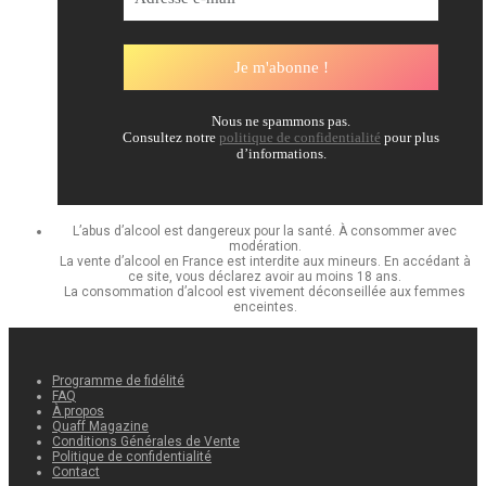
Nous ne spammons pas.
Consultez notre
politique de confidentialité
pour plus
d’informations.
L’abus d’alcool est dangereux pour la santé. À consommer avec
modération.
La vente d’alcool en France est interdite aux mineurs. En accédant à
ce site, vous déclarez avoir au moins 18 ans.
La consommation d’alcool est vivement déconseillée aux femmes
enceintes.
Programme de fidélité
FAQ
À propos
Quaff Magazine
Conditions Générales de Vente
Politique de confidentialité
Contact