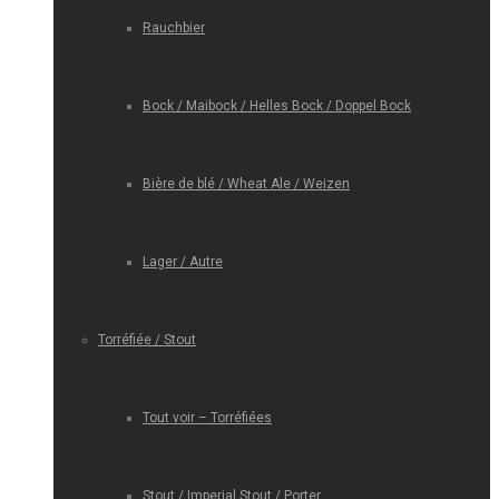
Rauchbier
Bock / Maibock / Helles Bock / Doppel Bock
Bière de blé / Wheat Ale / Weizen
Lager / Autre
Torréfiée / Stout
Tout voir – Torréfiées
Stout / Imperial Stout / Porter