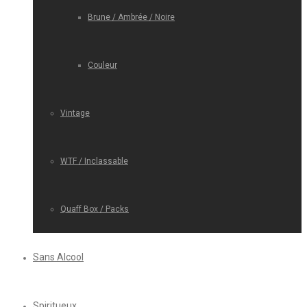
Brune / Ambrée / Noire
Couleur
Vintage
WTF / Inclassable
Quaff Box / Packs
Sans Alcool
Spiritueux