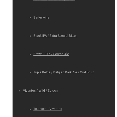
Barleywine
Black IPA / Extra Special Bitter
Brown / Old / Scotch Ale
Triple Belge / Belgian Dark Ale / Oud Bruin
Vivantes / Wild / Saison
Tout voir – Vivantes