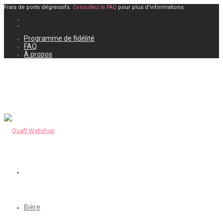
Frais de ports dégressifs.
Consultez la FAQ
pour plus d'informations.
Programme de fidélité
FAQ
À propos
Bière