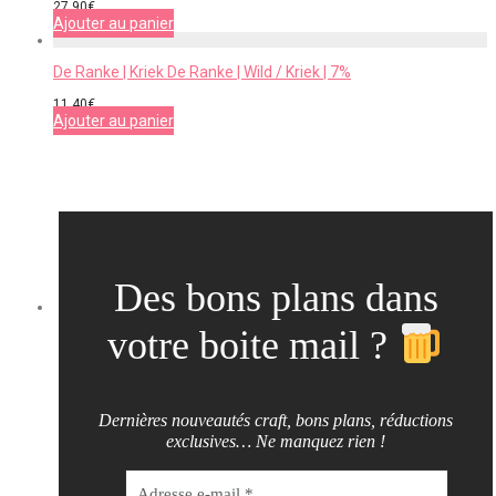
27,90
€
Ajouter au panier
De Ranke | Kriek De Ranke | Wild / Kriek | 7%
11,40
€
Ajouter au panier
Des bons plans dans
votre boite mail ?
Dernières nouveautés craft, bons plans, réductions
exclusives… Ne manquez rien !