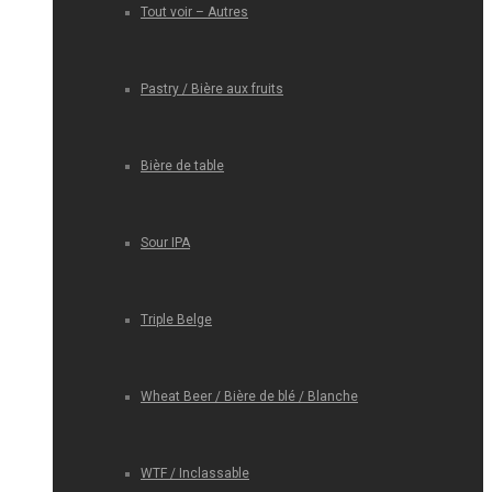
Tout voir – Autres
Pastry / Bière aux fruits
Bière de table
Sour IPA
Triple Belge
Wheat Beer / Bière de blé / Blanche
WTF / Inclassable