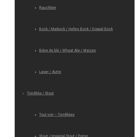
Rauchbier
Bock / Maibock / Helles Bock / Doppel Bock
Bière de blé / Wheat Ale / Weizen
Lager / Autre
Torréfiée / Stout
Tout voir – Torréfiées
Stout / Imperial Stout / Porter