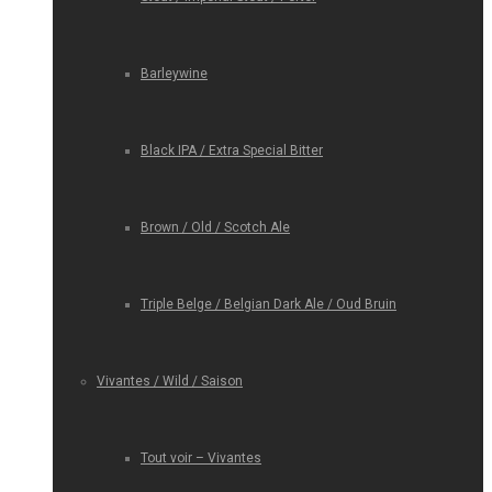
Barleywine
Black IPA / Extra Special Bitter
Brown / Old / Scotch Ale
Triple Belge / Belgian Dark Ale / Oud Bruin
Vivantes / Wild / Saison
Tout voir – Vivantes