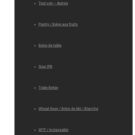
Tout voir – Autres
Pastry / Bière aux fruits
Bière de table
Sour IPA
Triple Belge
Wheat Beer / Bière de blé / Blanche
WTF / Inclassable