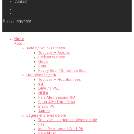
Contact
©
2026
Copyright
Bière
Retour
Acide / Sour / Fruitées
Tout voir – Acides
Berliner Weisse
Gose
Sour
Pastry Sour / Smoothie Sour
Houblonnée / IPA
Tout voir – Houblonnées
IPA
DIPA / TIPA…
NEIPA
Pale Ale / Session IPA
Bitter Ale / Extra Bitter
Black IPA
Autres
Lagers et bières de blé
Tout voir – Lagers et bières de blé
Pils
India Pale Lager / Cold IPA
Rauchbier