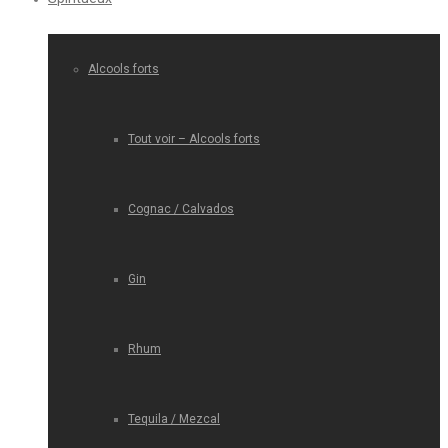
Alcools forts
Tout voir – Alcools forts
Cognac / Calvados
Gin
Rhum
Tequila / Mezcal