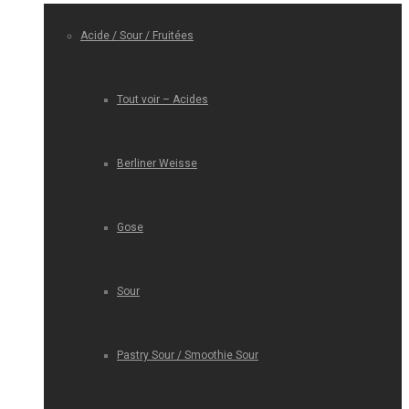
Acide / Sour / Fruitées
Tout voir – Acides
Berliner Weisse
Gose
Sour
Pastry Sour / Smoothie Sour