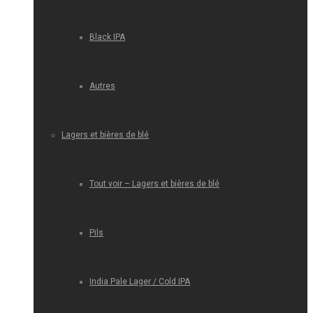
Black IPA
Autres
Lagers et bières de blé
Tout voir – Lagers et bières de blé
Pils
India Pale Lager / Cold IPA