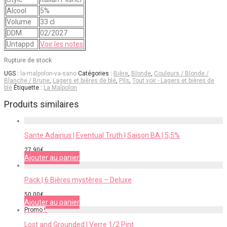
Alcool
5%
Volume
33 cl
DDM
02/2027
Untappd
Voir les notes
Rupture de stock
UGS :
la-malpolon-va-sano
Catégories :
Bière
,
Blonde
,
Couleurs / Blonde /
Blanche / Brune
,
Lagers et bières de blé
,
Pils
,
Tout voir - Lagers et bières de
blé
Étiquette :
La Malpolon
Produits similaires
Sante Adairius | Eventual Truth | Saison BA | 5,5%
27,90
€
Ajouter au panier
Pack | 6 Bières mystères – Deluxe
50,00
€
Ajouter au panier
Promo !
Lost and Grounded | Verre 1/2 Pint