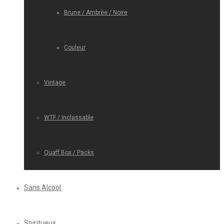
Brune / Ambrée / Noire
Couleur
Vintage
WTF / Inclassable
Quaff Box / Packs
Sans Alcool
Spiritueux