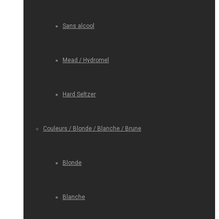
Sans alcool
Mead / Hydromel
Hard Seltzer
Couleurs / Blonde / Blanche / Brune
Blonde
Blanche