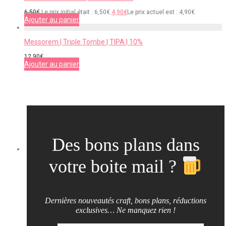
6,50
€
Le prix initial était : 6,50€.
4,90
€
Le prix actuel est : 4,90€.
Ajouter au panier
Messorem | Triple Tombe | TIPA | 10%
12,90
€
Ajouter au panier
Des bons plans dans
votre boite mail ?
Dernières nouveautés craft, bons plans, réductions
exclusives… Ne manquez rien !