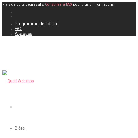
Frais de ports dégressifs.
Consultez la FAQ
pour plus d'informations.
Programme de fidélité
FAQ
À propos
Bière