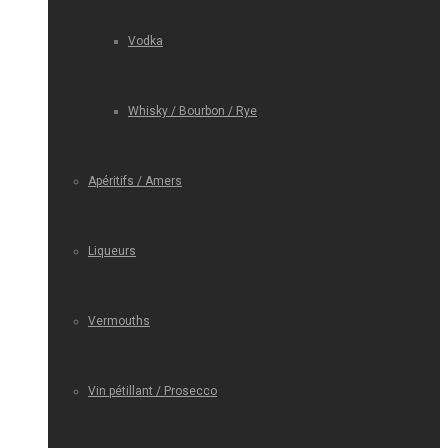
Vodka
Whisky / Bourbon / Rye
Apéritifs / Amers
Liqueurs
Vermouths
Vin pétillant / Prosecco