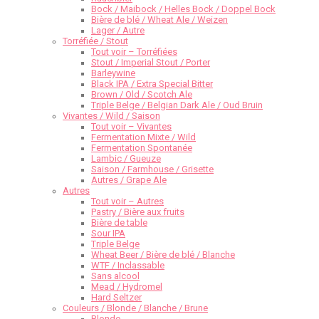
Bock / Maibock / Helles Bock / Doppel Bock
Bière de blé / Wheat Ale / Weizen
Lager / Autre
Torréfiée / Stout
Tout voir – Torréfiées
Stout / Imperial Stout / Porter
Barleywine
Black IPA / Extra Special Bitter
Brown / Old / Scotch Ale
Triple Belge / Belgian Dark Ale / Oud Bruin
Vivantes / Wild / Saison
Tout voir – Vivantes
Fermentation Mixte / Wild
Fermentation Spontanée
Lambic / Gueuze
Saison / Farmhouse / Grisette
Autres / Grape Ale
Autres
Tout voir – Autres
Pastry / Bière aux fruits
Bière de table
Sour IPA
Triple Belge
Wheat Beer / Bière de blé / Blanche
WTF / Inclassable
Sans alcool
Mead / Hydromel
Hard Seltzer
Couleurs / Blonde / Blanche / Brune
Blonde