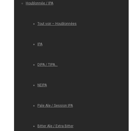
Houblonnée / IPA
Tout voir – Houblonnées
IPA
DIPA / TIPA…
NEIPA
Pale Ale / Session IPA
Bitter Ale / Extra Bitter