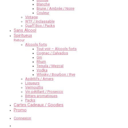
Blanche
Brune / Ambrée / Noire
Couleur
Vintage
WTF / Inclassable
Quaff Box / Packs
Sans Alcool
Spiritueux
Retour
Alcools forts
Tout voir – Alcools forts
Cognac / Calvados
Gin
Rhum
Tequila / Mezcal
Vodka
Whisky / Bourbon / Rye
Apéritifs / Amers
Liqueurs
Vermouths
Vin pétillant / Prosecco
Bitters aromatiques
Packs
Cartes Cadeaux / Goodies
Promo
Connexion