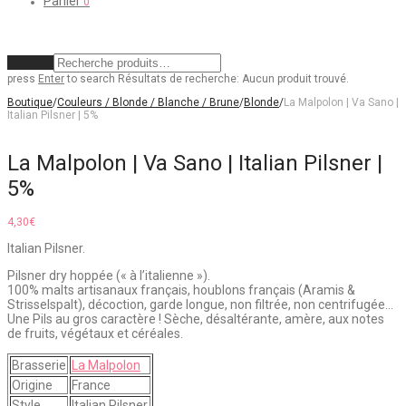
Panier
0
Effacer
press
Enter
to search
Résultats de recherche:
Aucun produit trouvé.
Boutique
/
Couleurs / Blonde / Blanche / Brune
/
Blonde
/
La Malpolon | Va Sano |
Italian Pilsner | 5%
La Malpolon | Va Sano | Italian Pilsner |
5%
4,30
€
Italian Pilsner.
Pilsner dry hoppée (« à l’italienne »).
100% malts artisanaux français, houblons français (Aramis &
Strisselspalt), décoction, garde longue, non filtrée, non centrifugée…
Une Pils au gros caractère ! Sèche, désaltérante, amère, aux notes
de fruits, végétaux et céréales.
Brasserie
La Malpolon
Origine
France
Style
Italian Pilsner