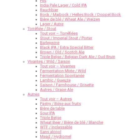
Pils
India Pale Lager / Cold IPA
Rauchbier
Bock / Maibock / Helles Bock / Doppel Bock
Bière de blé / Wheat Ale / Weizen
Lager / Autre
Torréfiée / Stout
Tout voir – Torréfiées
Stout / Imperial Stout / Porter
Barleywine
Black IPA / Extra Special Bitter
Brown / Old / Scotch Ale
Triple Belge / Belgian Dark Ale / Oud Bruin
Vivantes / Wild / Saison
Tout voir – Vivantes
Fermentation Mixte / Wild
Fermentation Spontanée
Lambic / Gueuze
Saison / Farmhouse / Grisette
Autres / Grape Ale
Autres
Tout voir – Autres
Pastry / Bière aux fruits
Bière de table
Sour IPA
Triple Belge
Wheat Beer / Bière de blé / Blanche
WTF / Inclassable
Sans alcool
Mead / Hydromel