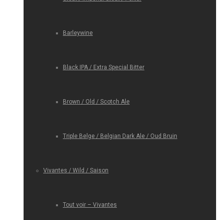
Barleywine
Black IPA / Extra Special Bitter
Brown / Old / Scotch Ale
Triple Belge / Belgian Dark Ale / Oud Bruin
Vivantes / Wild / Saison
Tout voir – Vivantes