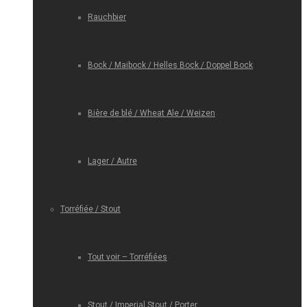
Rauchbier
Bock / Maibock / Helles Bock / Doppel Bock
Bière de blé / Wheat Ale / Weizen
Lager / Autre
Torréfiée / Stout
Tout voir – Torréfiées
Stout / Imperial Stout / Porter