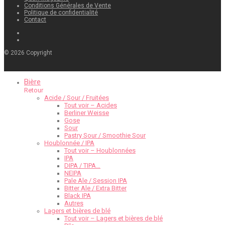
Conditions Générales de Vente
Politique de confidentialité
Contact
©
2026
Copyright
Bière
Retour
Acide / Sour / Fruitées
Tout voir – Acides
Berliner Weisse
Gose
Sour
Pastry Sour / Smoothie Sour
Houblonnée / IPA
Tout voir – Houblonnées
IPA
DIPA / TIPA…
NEIPA
Pale Ale / Session IPA
Bitter Ale / Extra Bitter
Black IPA
Autres
Lagers et bières de blé
Tout voir – Lagers et bières de blé