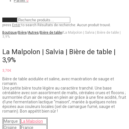
Panier
0
Effacer
press
Enter
to search
Résultats de recherche:
Aucun produit trouvé.
Boutique
/
Bière
/
Autres
/
Bière de table
/
La Malpolon | Salvia | Bière de table |
3,9%
La Malpolon | Salvia | Bière de table |
3,9%
3,70
€
Bière de table acidulée et saline, avec macération de sauge et
romarin.
Une petite bière toute légère au caractère tranché. Une base
céréalière avec son assortiment de malts, céréales crues et flocons ;
surmontée d’un air de repas en plein air grâce à une fine acidité, fruit
d’une fermentation lactique “maison”, mariée à quelques notes
épicées aux couleurs locales (sel de camargue fumé, sauge et
romarin). Bon appétit bien sûr !
Marque
La Malpolon
Origine
France