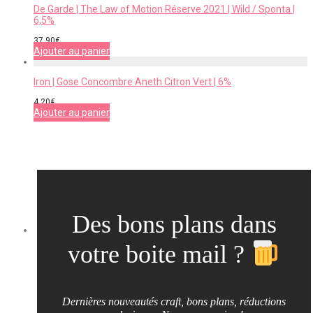
De Garde | The Law of Motion Réserve 2021 | Wild / Sponta |
6,5%
37,90
€
Ajouter au panier
Iron | Gose Concombre Aneth Citron Vert | 6%
4,20
€
Ajouter au panier
Des bons plans dans
votre boite mail ?
Dernières nouveautés craft, bons plans, réductions