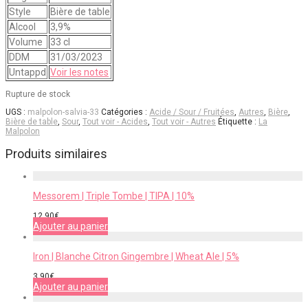
Style
Bière de table
Alcool
3,9%
Volume
33 cl
DDM
31/03/2023
Untappd
Voir les notes
Rupture de stock
UGS :
malpolon-salvia-33
Catégories :
Acide / Sour / Fruitées
,
Autres
,
Bière
,
Bière de table
,
Sour
,
Tout voir - Acides
,
Tout voir - Autres
Étiquette :
La
Malpolon
Produits similaires
Messorem | Triple Tombe | TIPA | 10%
12,90
€
Ajouter au panier
Iron | Blanche Citron Gingembre | Wheat Ale | 5%
3,90
€
Ajouter au panier