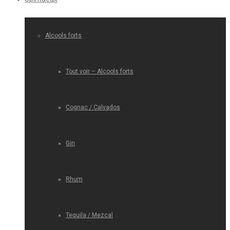
Alcools forts
Tout voir – Alcools forts
Cognac / Calvados
Gin
Rhum
Tequila / Mezcal