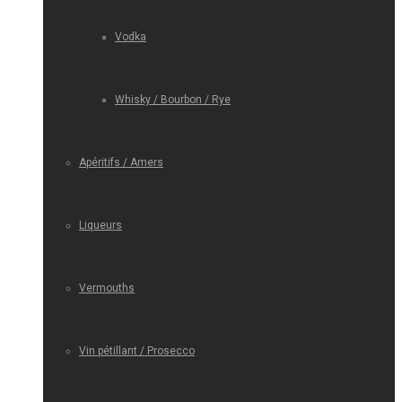
Vodka
Whisky / Bourbon / Rye
Apéritifs / Amers
Liqueurs
Vermouths
Vin pétillant / Prosecco