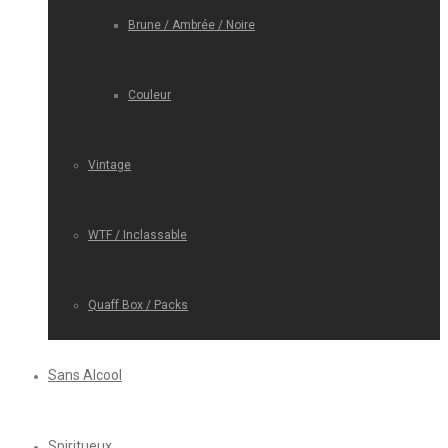
Brune / Ambrée / Noire
Couleur
Vintage
WTF / Inclassable
Quaff Box / Packs
Sans Alcool
Spiritueux