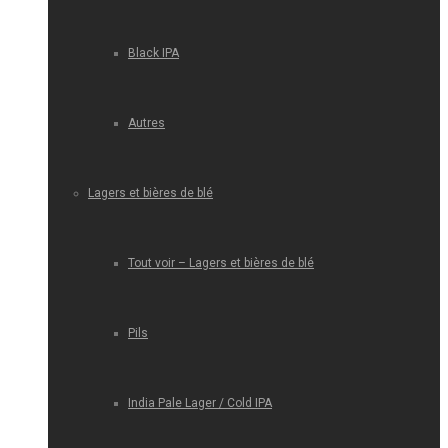
Black IPA
Autres
Lagers et bières de blé
Tout voir – Lagers et bières de blé
Pils
India Pale Lager / Cold IPA