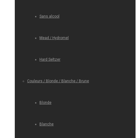
Sans alcool
Mead / Hydromel
Hard Seltzer
Couleurs / Blonde / Blanche / Brune
Blonde
Blanche