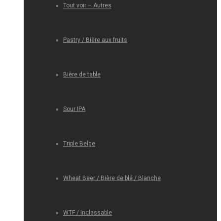
Tout voir – Autres
Pastry / Bière aux fruits
Bière de table
Sour IPA
Triple Belge
Wheat Beer / Bière de blé / Blanche
WTF / Inclassable