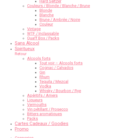
Hard Seltzer
Couleurs / Blonde / Blanche / Brune
Blonde
Blanche
Brune / Ambrée / Noire
Couleur
Vintage
WTF / Inclassable
Quaff Box / Packs
Sans Alcool
Spiritueux
Retour
Alcools forts
Tout voir – Alcools forts
Cognac / Calvados
Gin
Rhum
Tequila / Mezcal
Vodka
Whisky / Bourbon / Rye
Apéritifs / Amers
Liqueurs
Vermouths
Vin pétillant / Prosecco
Bitters aromatiques
Packs
Cartes Cadeaux / Goodies
Promo
Connexion