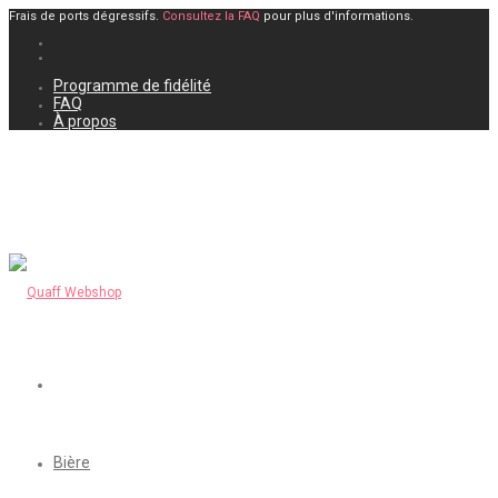
Frais de ports dégressifs.
Consultez la FAQ
pour plus d'informations.
Programme de fidélité
FAQ
À propos
Bière