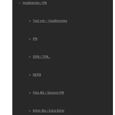
Houblonnée / IPA
Tout voir – Houblonnées
IPA
DIPA / TIPA…
NEIPA
Pale Ale / Session IPA
Bitter Ale / Extra Bitter