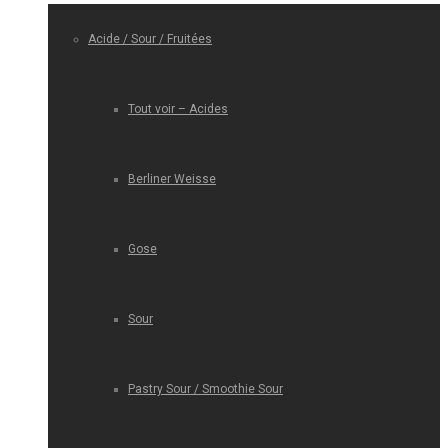
Acide / Sour / Fruitées
Tout voir – Acides
Berliner Weisse
Gose
Sour
Pastry Sour / Smoothie Sour