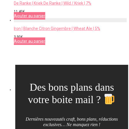
De Ranke | Kriek De Ranke | Wild / Kriek | 7%
11,40
€
Ajouter au panier
Iron | Blanche Citron Gingembre | Wheat Ale | 5%
3,90
€
Ajouter au panier
Des bons plans dans
votre boite mail ?
Dernières nouveautés craft, bons plans, réductions
exclusives… Ne manquez rien !