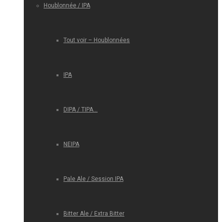
Houblonnée / IPA
Tout voir – Houblonnées
IPA
DIPA / TIPA…
NEIPA
Pale Ale / Session IPA
Bitter Ale / Extra Bitter