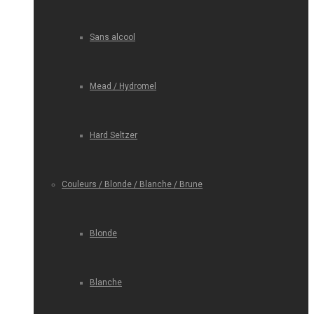
Sans alcool
Mead / Hydromel
Hard Seltzer
Couleurs / Blonde / Blanche / Brune
Blonde
Blanche