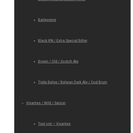
Barleywine
Black IPA / Extra Special Bitter
Brown / Old / Scotch Ale
Triple Belge / Belgian Dark Ale / Oud Bruin
Vivantes / Wild / Saison
Tout voir – Vivantes