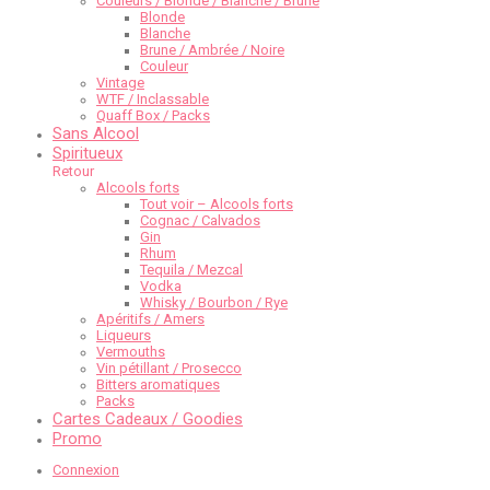
Couleurs / Blonde / Blanche / Brune
Blonde
Blanche
Brune / Ambrée / Noire
Couleur
Vintage
WTF / Inclassable
Quaff Box / Packs
Sans Alcool
Spiritueux
Retour
Alcools forts
Tout voir – Alcools forts
Cognac / Calvados
Gin
Rhum
Tequila / Mezcal
Vodka
Whisky / Bourbon / Rye
Apéritifs / Amers
Liqueurs
Vermouths
Vin pétillant / Prosecco
Bitters aromatiques
Packs
Cartes Cadeaux / Goodies
Promo
Connexion