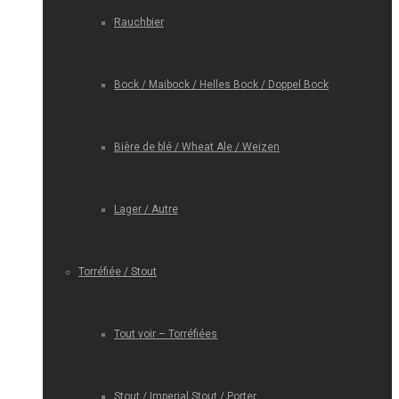
Rauchbier
Bock / Maibock / Helles Bock / Doppel Bock
Bière de blé / Wheat Ale / Weizen
Lager / Autre
Torréfiée / Stout
Tout voir – Torréfiées
Stout / Imperial Stout / Porter