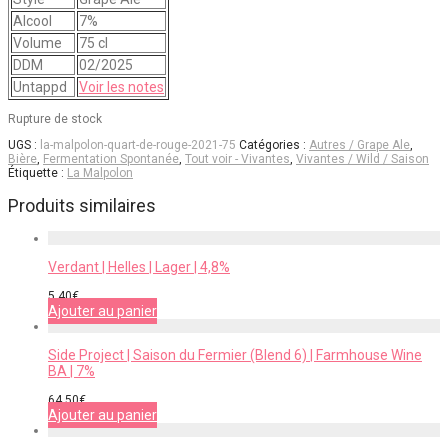
Alcool
7%
Volume
75 cl
DDM
02/2025
Untappd
Voir les notes
Rupture de stock
UGS :
la-malpolon-quart-de-rouge-2021-75
Catégories :
Autres / Grape Ale
,
Bière
,
Fermentation Spontanée
,
Tout voir - Vivantes
,
Vivantes / Wild / Saison
Étiquette :
La Malpolon
Produits similaires
Verdant | Helles | Lager | 4,8%
5,40
€
Ajouter au panier
Side Project | Saison du Fermier (Blend 6) | Farmhouse Wine
BA | 7%
64,50
€
Ajouter au panier