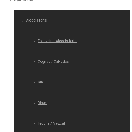
Alcools forts
Tout voir – Alcools forts
Cognac / Calvados
Gin
Rhum
Tequila / Mezcal