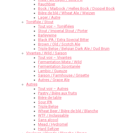
Rauchbier
Bock / Maibock / Helles Bock / Doppel Bock
Bière de blé / Wheat Ale / Weizen
Lager / Autre
Torréfiée / Stout
Tout voir – Torréfiées
Stout / Imperial Stout / Porter
Barleywine
Black IPA / Extra Special Bitter
Brown / Old / Scotch Ale
Triple Belge / Belgian Dark Ale / Oud Bruin
Vivantes / Wild / Saison
Tout voir – Vivantes
Fermentation Mixte / Wild
Fermentation Spontanée
Lambic / Gueuze
Saison / Farmhouse / Grisette
Autres / Grape Ale
Autres
Tout voir – Autres
Pastry / Bière aux fruits
Bière de table
Sour IPA
Triple Belge
Wheat Beer / Bière de blé / Blanche
WTF / Inclassable
Sans alcool
Mead / Hydromel
Hard Seltzer