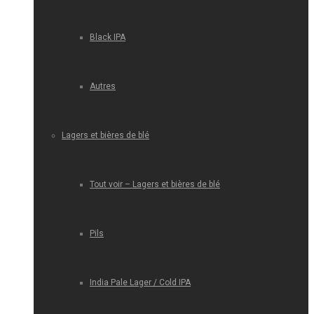
Black IPA
Autres
Lagers et bières de blé
Tout voir – Lagers et bières de blé
Pils
India Pale Lager / Cold IPA