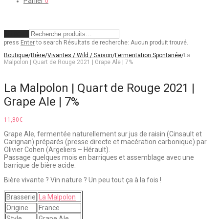
Panier
0
Effacer
press
Enter
to search
Résultats de recherche:
Aucun produit trouvé.
Boutique
/
Bière
/
Vivantes / Wild / Saison
/
Fermentation Spontanée
/
La
Malpolon | Quart de Rouge 2021 | Grape Ale | 7%
La Malpolon | Quart de Rouge 2021 |
Grape Ale | 7%
11,80
€
Grape Ale, fermentée naturellement sur jus de raisin (Cinsault et
Carignan) préparés (presse directe et macération carbonique) par
Olivier Cohen (Argeliers – Hérault).
Passage quelques mois en barriques et assemblage avec une
barrique de bière acide.
Bière vivante ? Vin nature ? Un peu tout ça à la fois !
Brasserie
La Malpolon
Origine
France
Style
Grape Ale