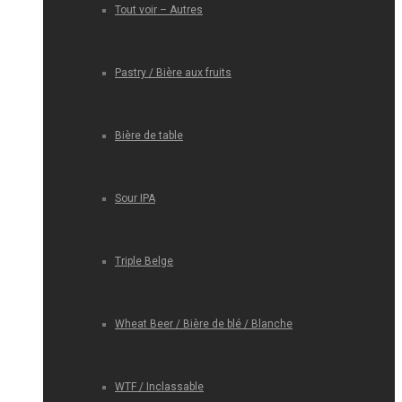
Tout voir – Autres
Pastry / Bière aux fruits
Bière de table
Sour IPA
Triple Belge
Wheat Beer / Bière de blé / Blanche
WTF / Inclassable