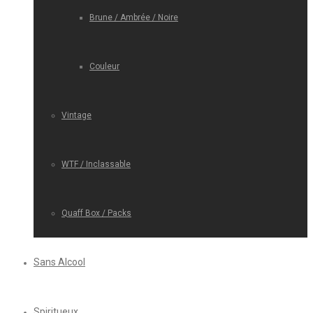
Brune / Ambrée / Noire
Couleur
Vintage
WTF / Inclassable
Quaff Box / Packs
Sans Alcool
Spiritueux