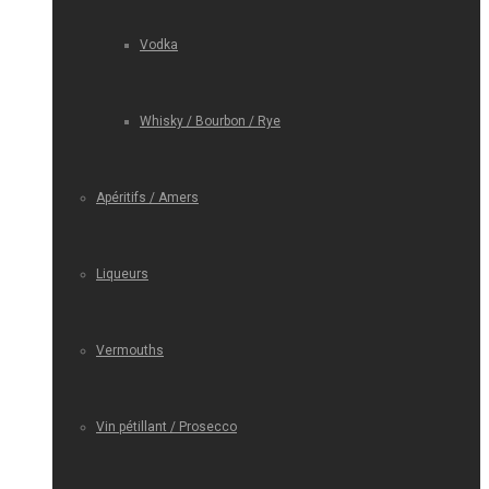
Vodka
Whisky / Bourbon / Rye
Apéritifs / Amers
Liqueurs
Vermouths
Vin pétillant / Prosecco