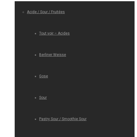
Acide / Sour / Fruitées
Tout voir – Acides
Berliner Weisse
Gose
Sour
Pastry Sour / Smoothie Sour