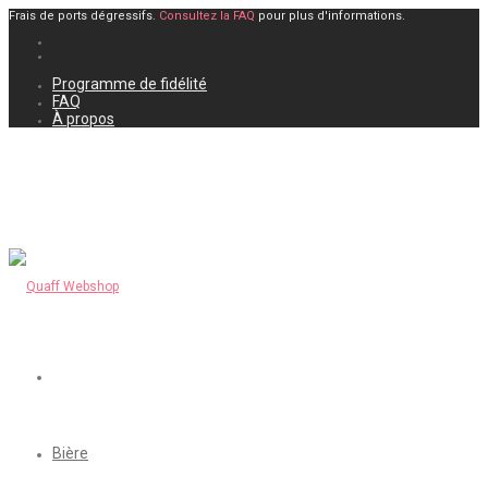
Frais de ports dégressifs.
Consultez la FAQ
pour plus d'informations.
Programme de fidélité
FAQ
À propos
Bière