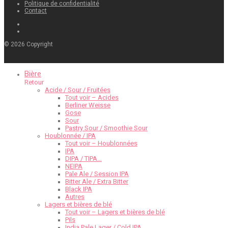
Politique de confidentialité
Contact
©
2026
Copyright
Bière
Retour
Acide / Sour / Fruitées
Tout voir – Acides
Berliner Weisse
Gose
Sour
Pastry Sour / Smoothie Sour
Houblonnée / IPA
Tout voir – Houblonnées
IPA
DIPA / TIPA…
NEIPA
Pale Ale / Session IPA
Bitter Ale / Extra Bitter
Black IPA
Autres
Lagers et bières de blé
Tout voir – Lagers et bières de blé
Pils
India Pale Lager / Cold IPA