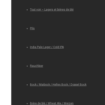
Tout voir – Lagers et bières de blé
Pils
India Pale Lager / Cold IPA
Rauchbier
Bock / Maibock / Helles Bock / Doppel Bock
Bière de blé / Wheat Ale / Weizen