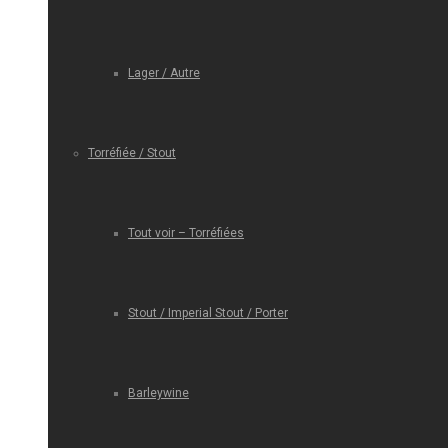
Lager / Autre
Torréfiée / Stout
Tout voir – Torréfiées
Stout / Imperial Stout / Porter
Barleywine