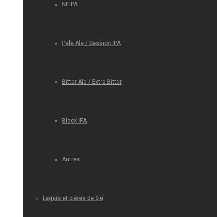
NEIPA
Pale Ale / Session IPA
Bitter Ale / Extra Bitter
Black IPA
Autres
Lagers et bières de blé