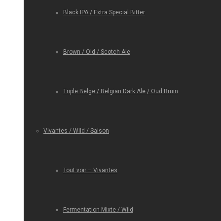
Black IPA / Extra Special Bitter
Brown / Old / Scotch Ale
Triple Belge / Belgian Dark Ale / Oud Bruin
Vivantes / Wild / Saison
Tout voir – Vivantes
Fermentation Mixte / Wild