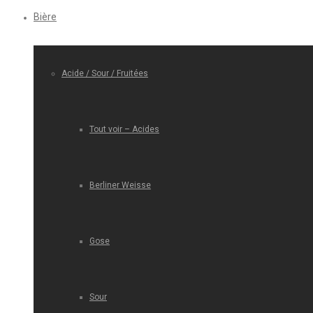
Bière
Acide / Sour / Fruitées
Tout voir – Acides
Berliner Weisse
Gose
Sour