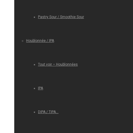
Pastry Sour / Smoothie Sour
Houblonnée / IPA
Tout voir – Houblonnées
IPA
DIPA / TIPA…