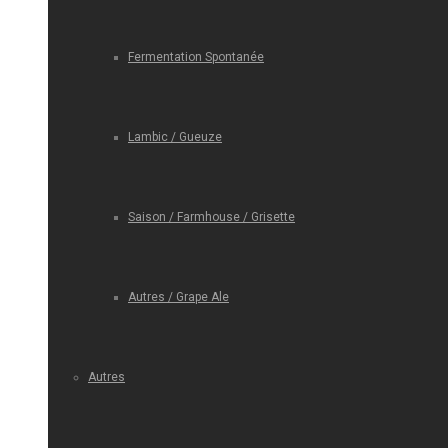
Fermentation Spontanée
Lambic / Gueuze
Saison / Farmhouse / Grisette
Autres / Grape Ale
Autres