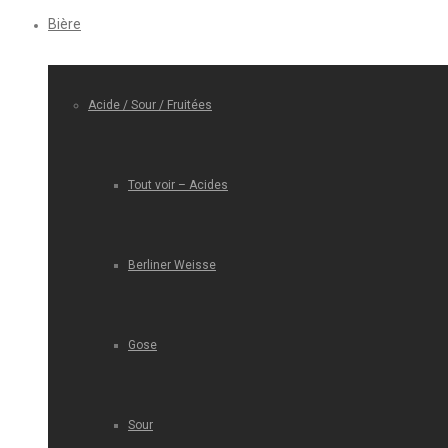
Bière
Acide / Sour / Fruitées
Tout voir – Acides
Berliner Weisse
Gose
Sour