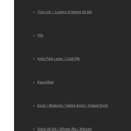
Tout voir – Lagers et bières de blé
Pils
India Pale Lager / Cold IPA
Rauchbier
Bock / Maibock / Helles Bock / Doppel Bock
Bière de blé / Wheat Ale / Weizen