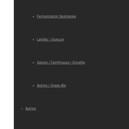
Fermentation Spontanée
Lambic / Gueuze
Saison / Farmhouse / Grisette
Autres / Grape Ale
Autres