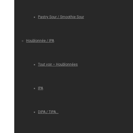
Pastry Sour / Smoothie Sour
Houblonnée / IPA
Tout voir – Houblonnées
IPA
DIPA / TIPA…