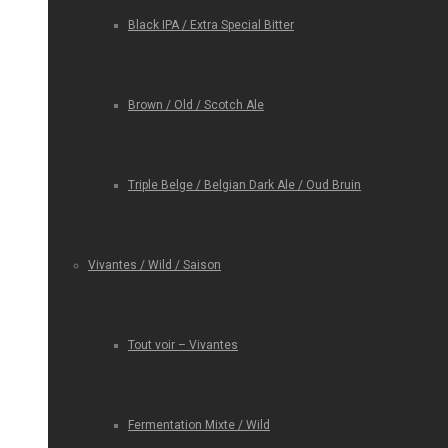
Black IPA / Extra Special Bitter
Brown / Old / Scotch Ale
Triple Belge / Belgian Dark Ale / Oud Bruin
Vivantes / Wild / Saison
Tout voir – Vivantes
Fermentation Mixte / Wild