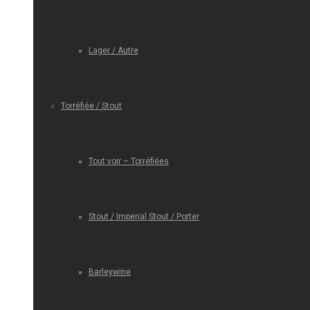
Lager / Autre
Torréfiée / Stout
Tout voir – Torréfiées
Stout / Imperial Stout / Porter
Barleywine