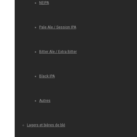
NEIPA
Pale Ale / Session IPA
Bitter Ale / Extra Bitter
Black IPA
Autres
Lagers et bières de blé