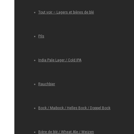
Tout voir – Lagers et bières de blé
Pils
India Pale Lager / Cold IPA
Rauchbier
Bock / Maibock / Helles Bock / Doppel Bock
Bière de blé / Wheat Ale / Weizen