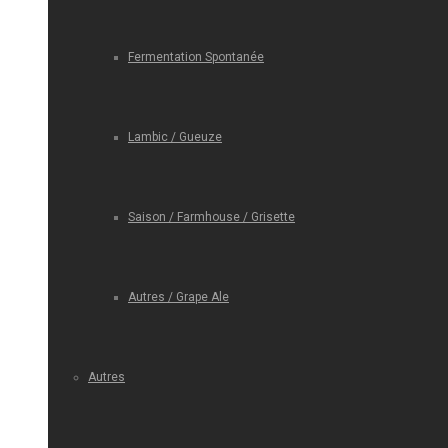
Fermentation Spontanée
Lambic / Gueuze
Saison / Farmhouse / Grisette
Autres / Grape Ale
Autres