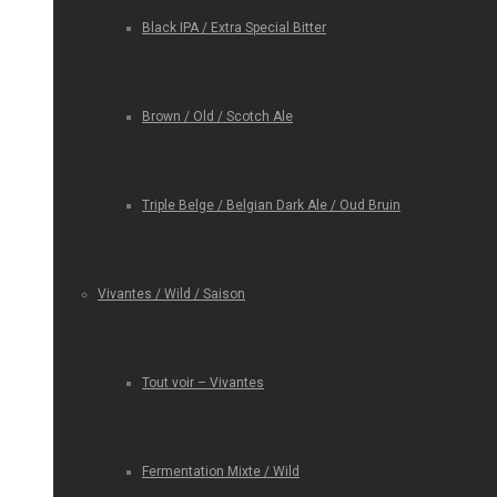
Black IPA / Extra Special Bitter
Brown / Old / Scotch Ale
Triple Belge / Belgian Dark Ale / Oud Bruin
Vivantes / Wild / Saison
Tout voir – Vivantes
Fermentation Mixte / Wild