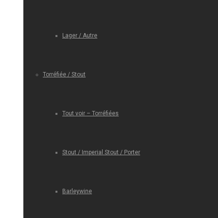
Lager / Autre
Torréfiée / Stout
Tout voir – Torréfiées
Stout / Imperial Stout / Porter
Barleywine