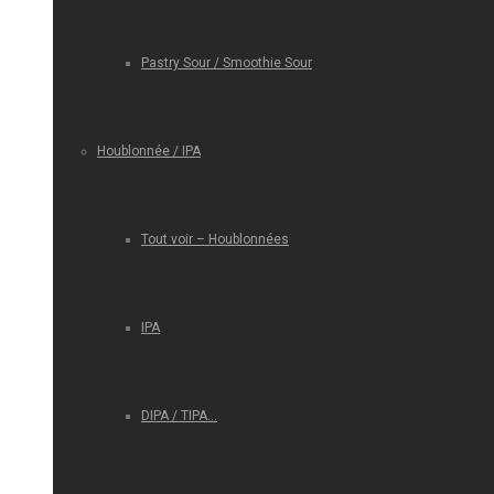
Pastry Sour / Smoothie Sour
Houblonnée / IPA
Tout voir – Houblonnées
IPA
DIPA / TIPA…