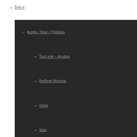
Bière
Acide / Sour / Fruitées
Tout voir – Acides
Berliner Weisse
Gose
Sour