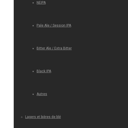
NEIPA
Pale Ale / Session IPA
Bitter Ale / Extra Bitter
Black IPA
Autres
Lagers et bières de blé