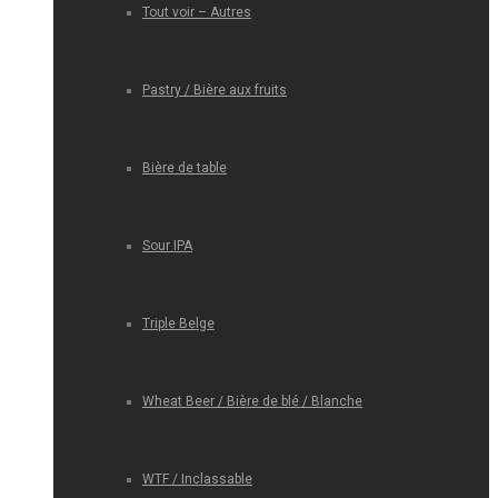
Tout voir – Autres
Pastry / Bière aux fruits
Bière de table
Sour IPA
Triple Belge
Wheat Beer / Bière de blé / Blanche
WTF / Inclassable