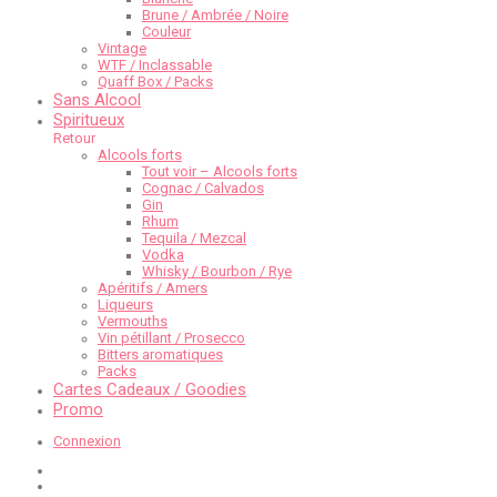
Brune / Ambrée / Noire
Couleur
Vintage
WTF / Inclassable
Quaff Box / Packs
Sans Alcool
Spiritueux
Retour
Alcools forts
Tout voir – Alcools forts
Cognac / Calvados
Gin
Rhum
Tequila / Mezcal
Vodka
Whisky / Bourbon / Rye
Apéritifs / Amers
Liqueurs
Vermouths
Vin pétillant / Prosecco
Bitters aromatiques
Packs
Cartes Cadeaux / Goodies
Promo
Connexion