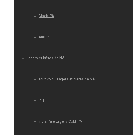
Black IPA
Autres
Lagers et bières de blé
Tout voir – Lagers et bières de blé
Pils
India Pale Lager / Cold IPA