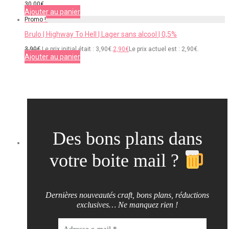
30,00
€
Ajouter au panier
Promo !
Brulo | Highway To Hell | Lager sans alcool | 0,5%
3,90
€
Le prix initial était : 3,90€.
2,90
€
Le prix actuel est : 2,90€.
Ajouter au panier
Des bons plans dans
votre boite mail ?
Dernières nouveautés craft, bons plans, réductions
exclusives… Ne manquez rien !