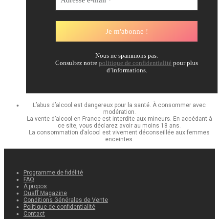
Nous ne spammons pas.
Consultez notre
politique de confidentialité
pour plus
d’informations.
L’abus d’alcool est dangereux pour la santé. À consommer avec
modération.
La vente d’alcool en France est interdite aux mineurs. En accédant à
ce site, vous déclarez avoir au moins 18 ans.
La consommation d’alcool est vivement déconseillée aux femmes
enceintes.
Programme de fidélité
FAQ
À propos
Quaff Magazine
Conditions Générales de Vente
Politique de confidentialité
Contact