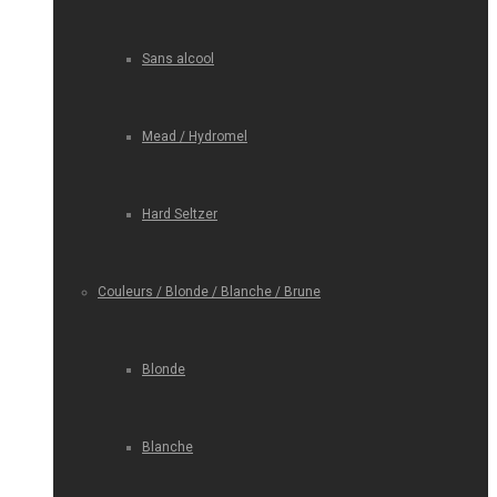
Sans alcool
Mead / Hydromel
Hard Seltzer
Couleurs / Blonde / Blanche / Brune
Blonde
Blanche