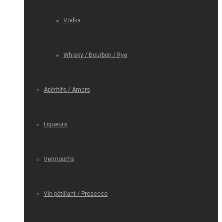
Vodka
Whisky / Bourbon / Rye
Apéritifs / Amers
Liqueurs
Vermouths
Vin pétillant / Prosecco