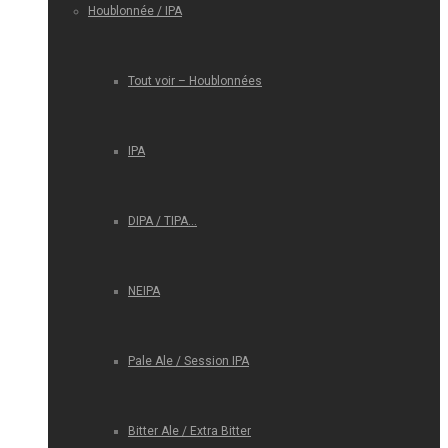
Houblonnée / IPA
Tout voir – Houblonnées
IPA
DIPA / TIPA…
NEIPA
Pale Ale / Session IPA
Bitter Ale / Extra Bitter