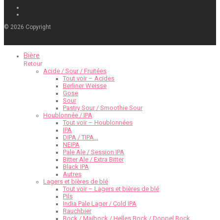
©
2026
Copyright
Bière
Retour
Acide / Sour / Fruitées
Tout voir – Acides
Berliner Weisse
Gose
Sour
Pastry Sour / Smoothie Sour
Houblonnée / IPA
Tout voir – Houblonnées
IPA
DIPA / TIPA…
NEIPA
Pale Ale / Session IPA
Bitter Ale / Extra Bitter
Black IPA
Autres
Lagers et bières de blé
Tout voir – Lagers et bières de blé
Pils
India Pale Lager / Cold IPA
Rauchbier
Bock / Maibock / Helles Bock / Doppel Bock