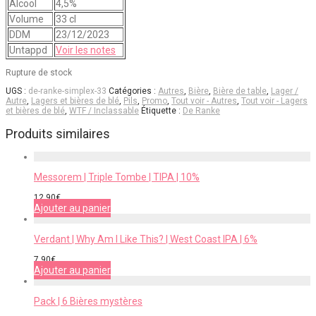
Alcool
4,5%
Volume
33 cl
DDM
23/12/2023
Untappd
Voir les notes
Rupture de stock
UGS :
de-ranke-simplex-33
Catégories :
Autres
,
Bière
,
Bière de table
,
Lager /
Autre
,
Lagers et bières de blé
,
Pils
,
Promo
,
Tout voir - Autres
,
Tout voir - Lagers
et bières de blé
,
WTF / Inclassable
Étiquette :
De Ranke
Produits similaires
Messorem | Triple Tombe | TIPA | 10%
12,90
€
Ajouter au panier
Verdant | Why Am I Like This? | West Coast IPA | 6%
7,90
€
Ajouter au panier
Pack | 6 Bières mystères