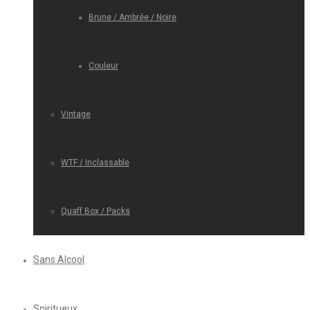
Brune / Ambrée / Noire
Couleur
Vintage
WTF / Inclassable
Quaff Box / Packs
Sans Alcool
Spiritueux