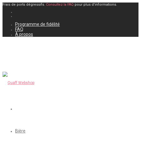
Frais de ports dégressifs.
Consultez la FAQ
pour plus d'informations.
Programme de fidélité
FAQ
À propos
Bière