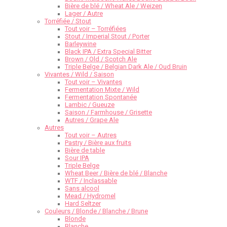
Bière de blé / Wheat Ale / Weizen
Lager / Autre
Torréfiée / Stout
Tout voir – Torréfiées
Stout / Imperial Stout / Porter
Barleywine
Black IPA / Extra Special Bitter
Brown / Old / Scotch Ale
Triple Belge / Belgian Dark Ale / Oud Bruin
Vivantes / Wild / Saison
Tout voir – Vivantes
Fermentation Mixte / Wild
Fermentation Spontanée
Lambic / Gueuze
Saison / Farmhouse / Grisette
Autres / Grape Ale
Autres
Tout voir – Autres
Pastry / Bière aux fruits
Bière de table
Sour IPA
Triple Belge
Wheat Beer / Bière de blé / Blanche
WTF / Inclassable
Sans alcool
Mead / Hydromel
Hard Seltzer
Couleurs / Blonde / Blanche / Brune
Blonde
Blanche