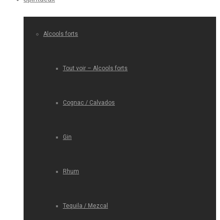
Alcools forts
Tout voir – Alcools forts
Cognac / Calvados
Gin
Rhum
Tequila / Mezcal