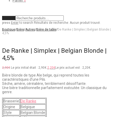
Panier
0
Effacer
press
Enter
to search
Résultats de recherche:
Aucun produit trouvé.
Boutique
/
Bière
/
Autres
/
Bière de table
/
De Ranke | Simplex | Belgian Blonde |
4,5%
De Ranke | Simplex | Belgian Blonde |
4,5%
2,90
€
Le prix initial était : 2,90€.
2,20
€
Le prix actuel est : 2,20€.
Bière blonde de type Ale belge, qui reprend toutes les
caractéristiques d’une Pils.
Sèche, amère, céréalière, terriblement désoiffante.
Une bière traditionnelle parfaitement exécutée. Un classique du
genre.
Brasserie
De Ranke
Origine
Belgique
Style
Belgian Blonde