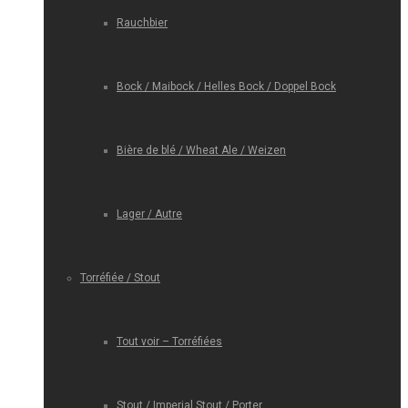
Rauchbier
Bock / Maibock / Helles Bock / Doppel Bock
Bière de blé / Wheat Ale / Weizen
Lager / Autre
Torréfiée / Stout
Tout voir – Torréfiées
Stout / Imperial Stout / Porter