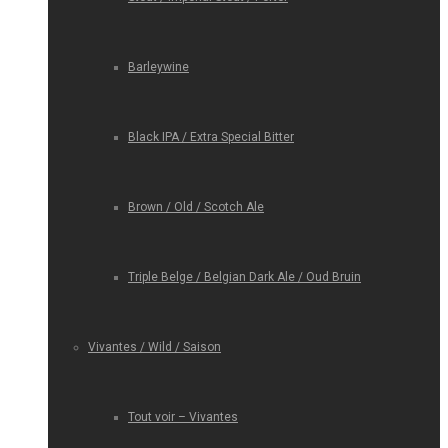
Barleywine
Black IPA / Extra Special Bitter
Brown / Old / Scotch Ale
Triple Belge / Belgian Dark Ale / Oud Bruin
Vivantes / Wild / Saison
Tout voir – Vivantes