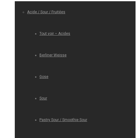
Acide / Sour / Fruitées
Tout voir – Acides
Berliner Weisse
Gose
Sour
Pastry Sour / Smoothie Sour