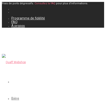
Frais de ports dégressifs.
Consultez la FAQ
pour plus d'informations.
Programme de fidélité
FAQ
À propos
Bière