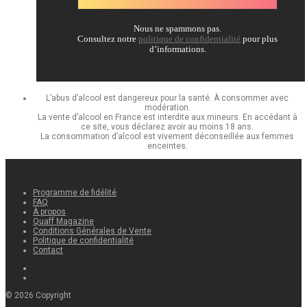
Nous ne spammons pas.
Consultez notre
politique de confidentialité
pour plus
d’informations.
L’abus d’alcool est dangereux pour la santé. À consommer avec
modération.
La vente d’alcool en France est interdite aux mineurs. En accédant à
ce site, vous déclarez avoir au moins 18 ans.
La consommation d’alcool est vivement déconseillée aux femmes
enceintes.
Programme de fidélité
FAQ
À propos
Quaff Magazine
Conditions Générales de Vente
Politique de confidentialité
Contact
©
2026
Copyright