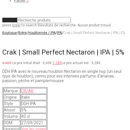
Panier
0
Effacer
press
Enter
to search
Résultats de recherche:
Aucun produit trouvé.
Boutique
/
Bière
/
Houblonnée / IPA
/
IPA
/
Crak | Small Perfect Nectaron | IPA | 5%
Crak | Small Perfect Nectaron | IPA | 5%
6,60
€
Le prix initial était : 6,60€.
5,28
€
Le prix actuel est : 5,28€.
DDH IPA avec le nouveau houblon Nectaron en single hop (un seul
type de houblon), connu pour ses intenses parfums d’ananas,
passion, pêche et pamplemousse.
Marque
CR/AK
Origine
Italie
Style
DDH IPA
Alcool
5%
Volume
40 cl
DDM
27/09/2021
Untappd
Voir les notes