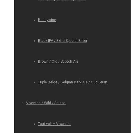
Barleywine
Black IPA / Extra Special Bitter
Brown / Old / Scotch Ale
Triple Belge / Belgian Dark Ale / Oud Bruin
Vivantes / Wild / Saison
Tout voir – Vivantes