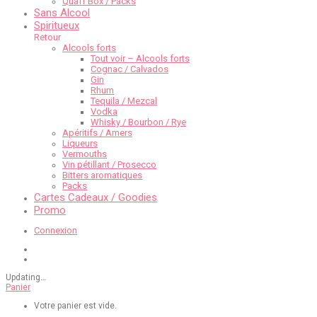
Quaff Box / Packs
Sans Alcool
Spiritueux
Retour
Alcools forts
Tout voir – Alcools forts
Cognac / Calvados
Gin
Rhum
Tequila / Mezcal
Vodka
Whisky / Bourbon / Rye
Apéritifs / Amers
Liqueurs
Vermouths
Vin pétillant / Prosecco
Bitters aromatiques
Packs
Cartes Cadeaux / Goodies
Promo
Connexion
Updating
…
Panier
Votre panier est vide.