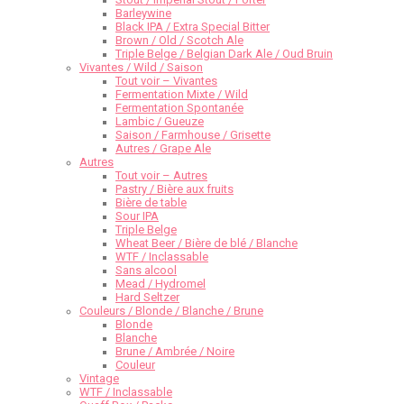
Barleywine
Black IPA / Extra Special Bitter
Brown / Old / Scotch Ale
Triple Belge / Belgian Dark Ale / Oud Bruin
Vivantes / Wild / Saison
Tout voir – Vivantes
Fermentation Mixte / Wild
Fermentation Spontanée
Lambic / Gueuze
Saison / Farmhouse / Grisette
Autres / Grape Ale
Autres
Tout voir – Autres
Pastry / Bière aux fruits
Bière de table
Sour IPA
Triple Belge
Wheat Beer / Bière de blé / Blanche
WTF / Inclassable
Sans alcool
Mead / Hydromel
Hard Seltzer
Couleurs / Blonde / Blanche / Brune
Blonde
Blanche
Brune / Ambrée / Noire
Couleur
Vintage
WTF / Inclassable