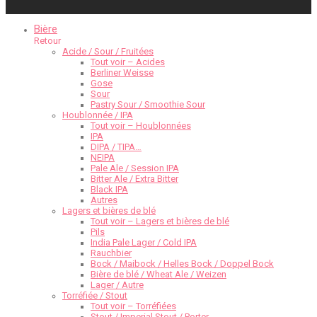
Bière
Retour
Acide / Sour / Fruitées
Tout voir – Acides
Berliner Weisse
Gose
Sour
Pastry Sour / Smoothie Sour
Houblonnée / IPA
Tout voir – Houblonnées
IPA
DIPA / TIPA…
NEIPA
Pale Ale / Session IPA
Bitter Ale / Extra Bitter
Black IPA
Autres
Lagers et bières de blé
Tout voir – Lagers et bières de blé
Pils
India Pale Lager / Cold IPA
Rauchbier
Bock / Maibock / Helles Bock / Doppel Bock
Bière de blé / Wheat Ale / Weizen
Lager / Autre
Torréfiée / Stout
Tout voir – Torréfiées
Stout / Imperial Stout / Porter