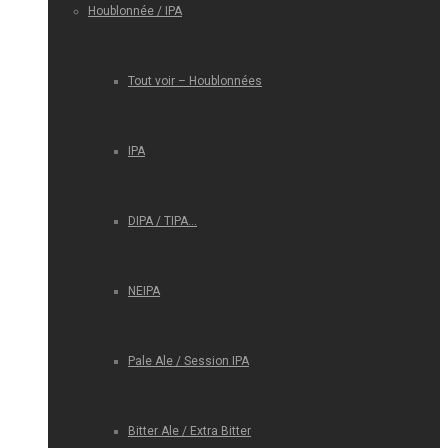
Houblonnée / IPA
Tout voir – Houblonnées
IPA
DIPA / TIPA…
NEIPA
Pale Ale / Session IPA
Bitter Ale / Extra Bitter