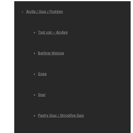
Acide / Sour / Fruitées
Tout voir – Acides
Berliner Weisse
Gose
Sour
Pastry Sour / Smoothie Sour