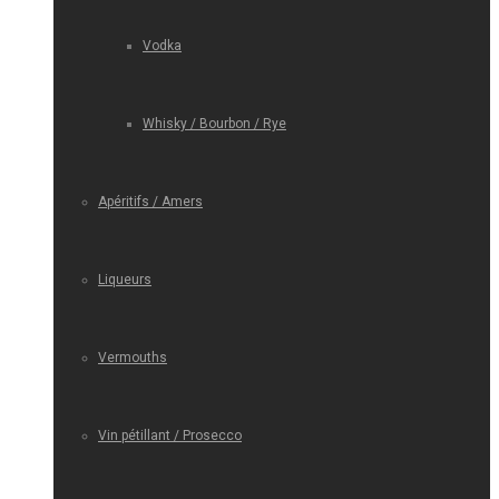
Vodka
Whisky / Bourbon / Rye
Apéritifs / Amers
Liqueurs
Vermouths
Vin pétillant / Prosecco