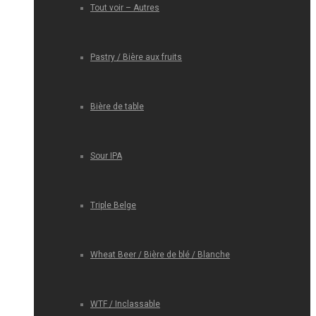
Tout voir – Autres
Pastry / Bière aux fruits
Bière de table
Sour IPA
Triple Belge
Wheat Beer / Bière de blé / Blanche
WTF / Inclassable