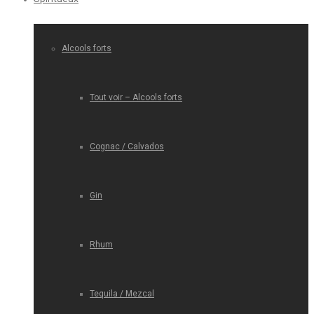
Alcools forts
Tout voir – Alcools forts
Cognac / Calvados
Gin
Rhum
Tequila / Mezcal