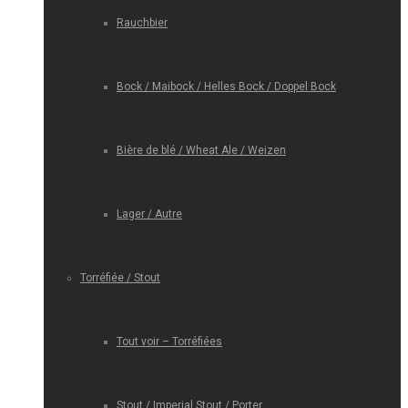
Rauchbier
Bock / Maibock / Helles Bock / Doppel Bock
Bière de blé / Wheat Ale / Weizen
Lager / Autre
Torréfiée / Stout
Tout voir – Torréfiées
Stout / Imperial Stout / Porter