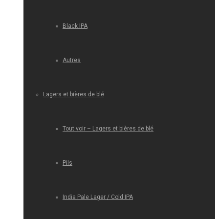
Black IPA
Autres
Lagers et bières de blé
Tout voir – Lagers et bières de blé
Pils
India Pale Lager / Cold IPA