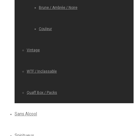
Brune / Ambrée / Noire
Couleur
Vintage
WTF / Inclassable
Quaff Box / Packs
Sans Alcool
Spiritueux