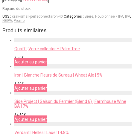
Rupture de stock
UGS :
crak-small-perfect-nectaron-40
Catégories :
Bière
,
Houblonnée / IPA
,
IPA
,
NEIPA
,
Promo
Produits similaires
Quaff | Verre collector – Palm Tree
7,50
€
Ajouter au panier
Iron | Blanche Fleurs de Sureau | Wheat Ale | 5%
3,90
€
Ajouter au panier
Side Project | Saison du Fermier (Blend 6) | Farmhouse Wine
BA | 7%
64,50
€
Ajouter au panier
Verdant | Helles | Lager | 4,8%