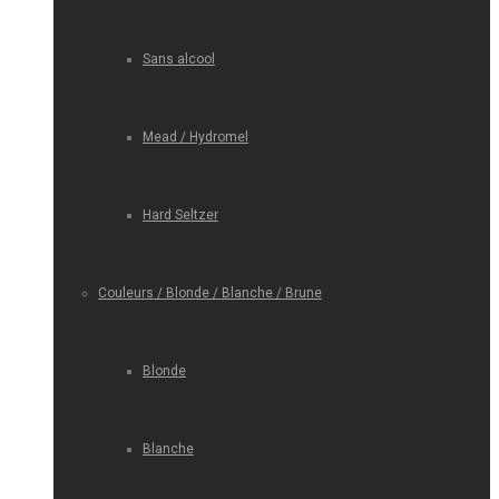
Sans alcool
Mead / Hydromel
Hard Seltzer
Couleurs / Blonde / Blanche / Brune
Blonde
Blanche