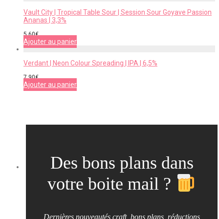
Vault City | Tropical Table Sour | Session Sour Goyave Passion
Ananas | 3,3%
5,60
€
Ajouter au panier
Verdant | Neon Colour Spreading | IPA | 6,5%
7,90
€
Ajouter au panier
Des bons plans dans
votre boite mail ?
Dernières nouveautés craft, bons plans, réductions