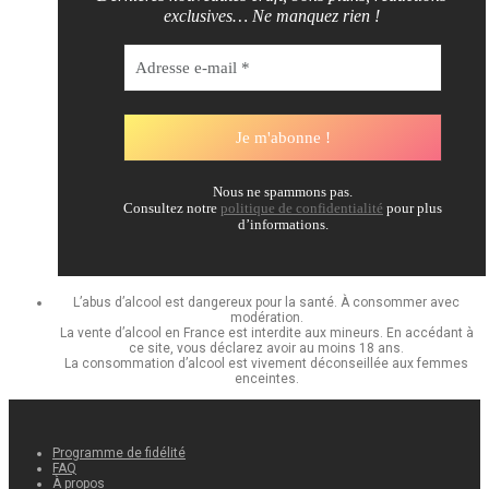
exclusives… Ne manquez rien !
Nous ne spammons pas.
Consultez notre
politique de confidentialité
pour plus
d’informations.
L’abus d’alcool est dangereux pour la santé. À consommer avec
modération.
La vente d’alcool en France est interdite aux mineurs. En accédant à
ce site, vous déclarez avoir au moins 18 ans.
La consommation d’alcool est vivement déconseillée aux femmes
enceintes.
Programme de fidélité
FAQ
À propos