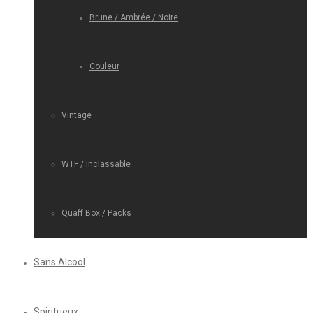
Brune / Ambrée / Noire
Couleur
Vintage
WTF / Inclassable
Quaff Box / Packs
Sans Alcool
Spiritueux