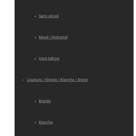
Sans alcool
Mead / Hydromel
Hard Seltzer
Couleurs / Blonde / Blanche / Brune
Blonde
Blanche