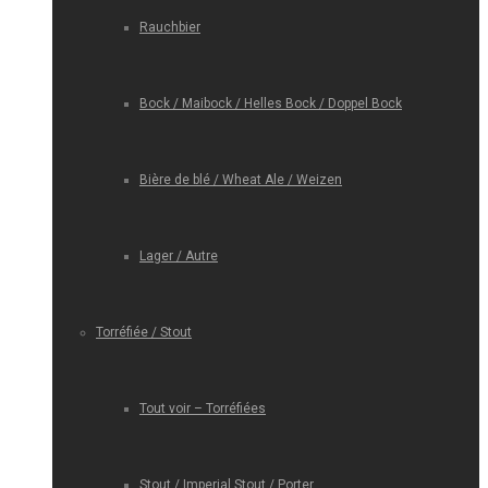
Rauchbier
Bock / Maibock / Helles Bock / Doppel Bock
Bière de blé / Wheat Ale / Weizen
Lager / Autre
Torréfiée / Stout
Tout voir – Torréfiées
Stout / Imperial Stout / Porter