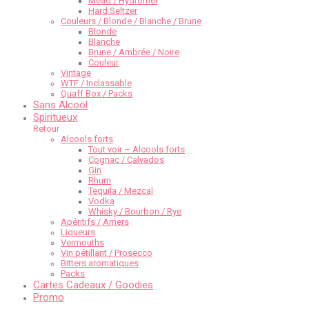
Mead / Hydromel
Hard Seltzer
Couleurs / Blonde / Blanche / Brune
Blonde
Blanche
Brune / Ambrée / Noire
Couleur
Vintage
WTF / Inclassable
Quaff Box / Packs
Sans Alcool
Spiritueux
Retour
Alcools forts
Tout voir – Alcools forts
Cognac / Calvados
Gin
Rhum
Tequila / Mezcal
Vodka
Whisky / Bourbon / Rye
Apéritifs / Amers
Liqueurs
Vermouths
Vin pétillant / Prosecco
Bitters aromatiques
Packs
Cartes Cadeaux / Goodies
Promo