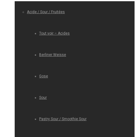
Acide / Sour / Fruitées
Tout voir – Acides
Berliner Weisse
Gose
Sour
Pastry Sour / Smoothie Sour