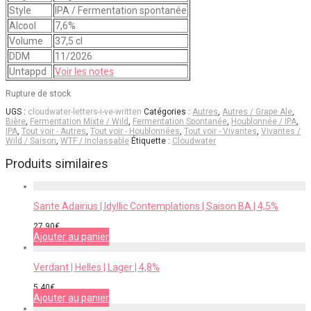
Style
IPA / Fermentation spontanée
Alcool
7,6%
Volume
37,5 cl
DDM
11/2026
Untappd
Voir les notes
Rupture de stock
UGS :
cloudwater-letters-i-ve-written
Catégories :
Autres
,
Autres / Grape Ale
,
Bière
,
Fermentation Mixte / Wild
,
Fermentation Spontanée
,
Houblonnée / IPA
,
IPA
,
Tout voir - Autres
,
Tout voir - Houblonnées
,
Tout voir - Vivantes
,
Vivantes /
Wild / Saison
,
WTF / Inclassable
Étiquette :
Cloudwater
Produits similaires
Sante Adairius | Idyllic Contemplations | Saison BA | 4,5%
27,90
€
Ajouter au panier
Verdant | Helles | Lager | 4,8%
5,40
€
Ajouter au panier