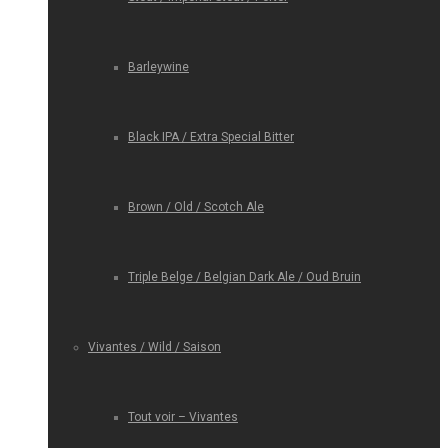
Barleywine
Black IPA / Extra Special Bitter
Brown / Old / Scotch Ale
Triple Belge / Belgian Dark Ale / Oud Bruin
Vivantes / Wild / Saison
Tout voir – Vivantes