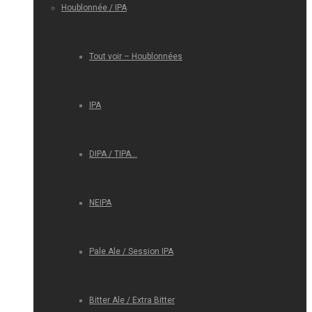
Houblonnée / IPA
Tout voir – Houblonnées
IPA
DIPA / TIPA…
NEIPA
Pale Ale / Session IPA
Bitter Ale / Extra Bitter