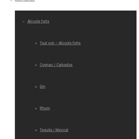
Alcools forts
Tout voir – Alcools forts
Cognac / Calvados
Gin
Rhum
Tequila / Mezcal