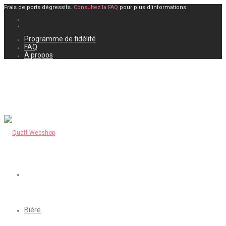
Frais de ports dégressifs.
Consultez la FAQ
pour plus d'informations.
Programme de fidélité
FAQ
À propos
Bière