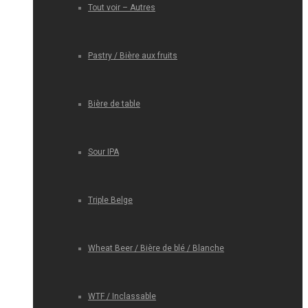
Tout voir – Autres
Pastry / Bière aux fruits
Bière de table
Sour IPA
Triple Belge
Wheat Beer / Bière de blé / Blanche
WTF / Inclassable