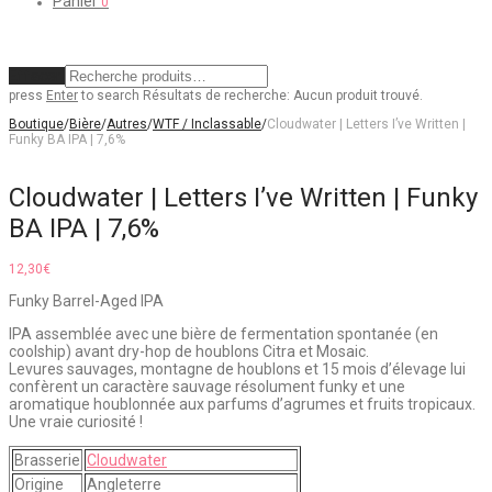
Panier
0
Effacer
press
Enter
to search
Résultats de recherche:
Aucun produit trouvé.
Boutique
/
Bière
/
Autres
/
WTF / Inclassable
/
Cloudwater | Letters I’ve Written |
Funky BA IPA | 7,6%
Cloudwater | Letters I’ve Written | Funky
BA IPA | 7,6%
12,30
€
Funky Barrel-Aged IPA
IPA assemblée avec une bière de fermentation spontanée (en
coolship) avant dry-hop de houblons Citra et Mosaic.
Levures sauvages, montagne de houblons et 15 mois d’élevage lui
confèrent un caractère sauvage résolument funky et une
aromatique houblonnée aux parfums d’agrumes et fruits tropicaux.
Une vraie curiosité !
Brasserie
Cloudwater
Origine
Angleterre