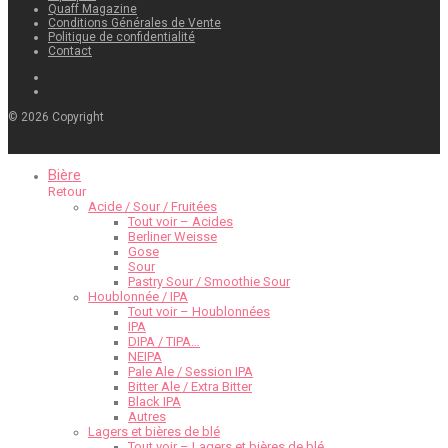
Quaff Magazine
Conditions Générales de Vente
Politique de confidentialité
Contact
©
2026
Copyright
Bière
Retour
Acide / Sour / Fruitées
Tout voir – Acides
Berliner Weisse
Gose
Sour
Pastry Sour / Smoothie Sour
Houblonnée / IPA
Tout voir – Houblonnées
IPA
DIPA / TIPA…
NEIPA
Pale Ale / Session IPA
Bitter Ale / Extra Bitter
Black IPA
Autres
Lagers et bières de blé
Tout voir – Lagers et bières de blé