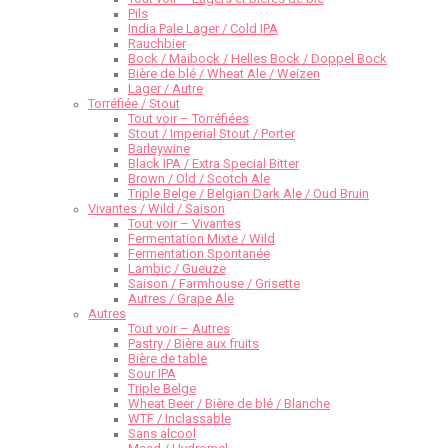
Pils
India Pale Lager / Cold IPA
Rauchbier
Bock / Maibock / Helles Bock / Doppel Bock
Bière de blé / Wheat Ale / Weizen
Lager / Autre
Torréfiée / Stout
Tout voir – Torréfiées
Stout / Imperial Stout / Porter
Barleywine
Black IPA / Extra Special Bitter
Brown / Old / Scotch Ale
Triple Belge / Belgian Dark Ale / Oud Bruin
Vivantes / Wild / Saison
Tout voir – Vivantes
Fermentation Mixte / Wild
Fermentation Spontanée
Lambic / Gueuze
Saison / Farmhouse / Grisette
Autres / Grape Ale
Autres
Tout voir – Autres
Pastry / Bière aux fruits
Bière de table
Sour IPA
Triple Belge
Wheat Beer / Bière de blé / Blanche
WTF / Inclassable
Sans alcool