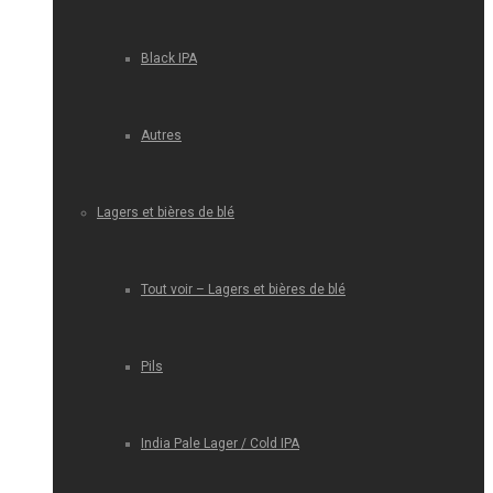
Black IPA
Autres
Lagers et bières de blé
Tout voir – Lagers et bières de blé
Pils
India Pale Lager / Cold IPA