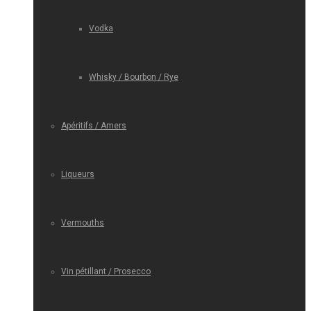
Vodka
Whisky / Bourbon / Rye
Apéritifs / Amers
Liqueurs
Vermouths
Vin pétillant / Prosecco