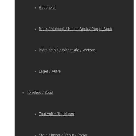
Rauchbier
Bock / Maibock / Helles Bock / Doppel Bock
Bière de blé / Wheat Ale / Weizen
Lager / Autre
Torréfiée / Stout
Tout voir – Torréfiées
Stout / Imperial Stout / Porter