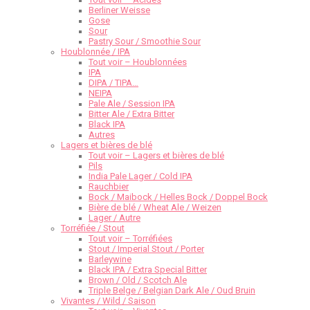
Berliner Weisse
Gose
Sour
Pastry Sour / Smoothie Sour
Houblonnée / IPA
Tout voir – Houblonnées
IPA
DIPA / TIPA…
NEIPA
Pale Ale / Session IPA
Bitter Ale / Extra Bitter
Black IPA
Autres
Lagers et bières de blé
Tout voir – Lagers et bières de blé
Pils
India Pale Lager / Cold IPA
Rauchbier
Bock / Maibock / Helles Bock / Doppel Bock
Bière de blé / Wheat Ale / Weizen
Lager / Autre
Torréfiée / Stout
Tout voir – Torréfiées
Stout / Imperial Stout / Porter
Barleywine
Black IPA / Extra Special Bitter
Brown / Old / Scotch Ale
Triple Belge / Belgian Dark Ale / Oud Bruin
Vivantes / Wild / Saison