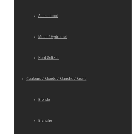
Sans alcool
Mead / Hydromel
Hard Seltzer
Couleurs / Blonde / Blanche / Brune
Blonde
Blanche