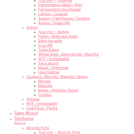
Tout voir – Vivantes
Fermentation Mixte / Wild
Fermentation Spontanée
Lambic / Gueuze
Saison / Farmhouse / Grisette
Autres / Grape Ale
Autres
Tout voir – Autres
Pastry / Bière aux fruits
Bière de table
Sour IPA
Triple Belge
Wheat Beer / Bière de blé / Blanche
WTF / Inclassable
Sans alcool
Mead / Hydromel
Hard Seltzer
Couleurs / Blonde / Blanche / Brune
Blonde
Blanche
Brune / Ambrée / Noire
Couleur
Vintage
WTF / Inclassable
Quaff Box / Packs
Sans Alcool
Spiritueux
Retour
Alcools forts
Tout voir – Alcools forts