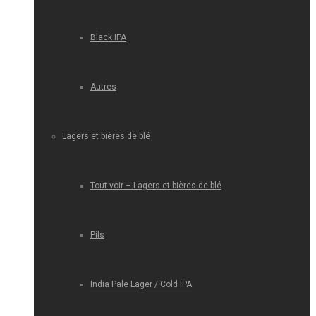
Black IPA
Autres
Lagers et bières de blé
Tout voir – Lagers et bières de blé
Pils
India Pale Lager / Cold IPA