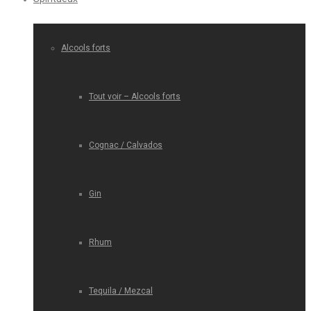
Alcools forts
Tout voir – Alcools forts
Cognac / Calvados
Gin
Rhum
Tequila / Mezcal