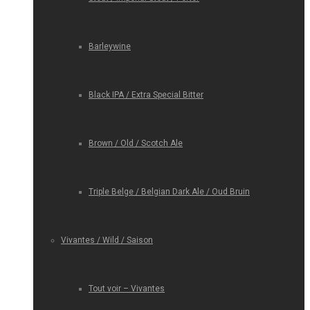
Barleywine
Black IPA / Extra Special Bitter
Brown / Old / Scotch Ale
Triple Belge / Belgian Dark Ale / Oud Bruin
Vivantes / Wild / Saison
Tout voir – Vivantes