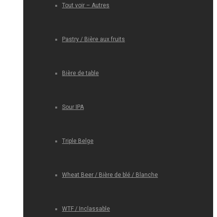
Tout voir – Autres
Pastry / Bière aux fruits
Bière de table
Sour IPA
Triple Belge
Wheat Beer / Bière de blé / Blanche
WTF / Inclassable