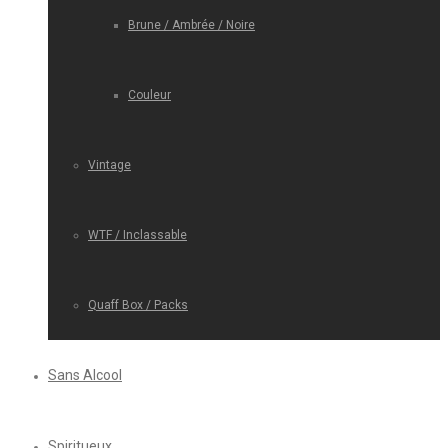
Brune / Ambrée / Noire
Couleur
Vintage
WTF / Inclassable
Quaff Box / Packs
Sans Alcool
Spiritueux