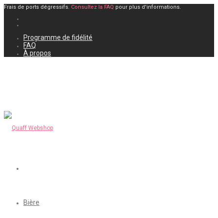
Frais de ports dégressifs.
Consultez la FAQ
pour plus d'informations.
Programme de fidélité
FAQ
À propos
Bière