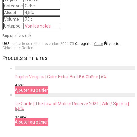
Catégorie
Cidre
Alcool
4,5%
Volume
75 cl
Untappd
Voir les notes
Rupture de stock
UGS :
cidrerie-de-reillon-novembre-2021-75
Catégorie :
Cidre
Étiquette :
Cidrerie de Reillon
Produits similaires
Popihn Vergers | Cidre Extra-Brut BA Chêne | 6%
4,50
€
Ajouter au panier
De Garde | The Law of Motion Réserve 2021 | Wild / Sponta |
6,5%
37,90
€
Ajouter au panier