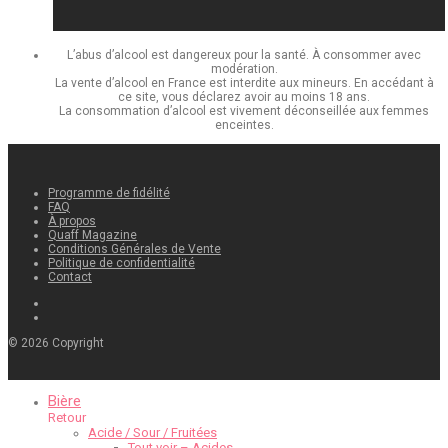
L’abus d’alcool est dangereux pour la santé. À consommer avec
modération.
La vente d’alcool en France est interdite aux mineurs. En accédant à
ce site, vous déclarez avoir au moins 18 ans.
La consommation d’alcool est vivement déconseillée aux femmes
enceintes.
Programme de fidélité
FAQ
À propos
Quaff Magazine
Conditions Générales de Vente
Politique de confidentialité
Contact
©
2026
Copyright
Bière
Retour
Acide / Sour / Fruitées
Tout voir – Acides