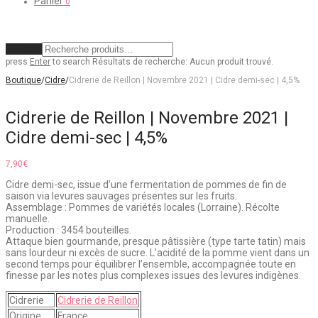
Panier
0
Effacer
press
Enter
to search
Résultats de recherche:
Aucun produit trouvé.
Boutique
/
Cidre
/
Cidrerie de Reillon | Novembre 2021 | Cidre demi-sec | 4,5%
Cidrerie de Reillon | Novembre 2021 |
Cidre demi-sec | 4,5%
7,90
€
Cidre demi-sec, issue d’une fermentation de pommes de fin de
saison via levures sauvages présentes sur les fruits.
Assemblage : Pommes de variétés locales (Lorraine). Récolte
manuelle.
Production : 3454 bouteilles.
Attaque bien gourmande, presque pâtissière (type tarte tatin) mais
sans lourdeur ni excès de sucre. L’acidité de la pomme vient dans un
second temps pour équilibrer l’ensemble, accompagnée toute en
finesse par les notes plus complexes issues des levures indigènes.
Cidrerie
Cidrerie de Reillon
Origine
France