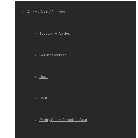
Acide / Sour / Fruitées
Tout voir – Acides
Berliner Weisse
Gose
Sour
Pastry Sour / Smoothie Sour