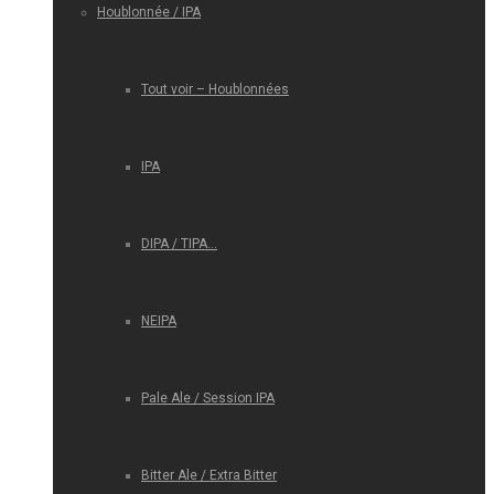
Houblonnée / IPA
Tout voir – Houblonnées
IPA
DIPA / TIPA…
NEIPA
Pale Ale / Session IPA
Bitter Ale / Extra Bitter