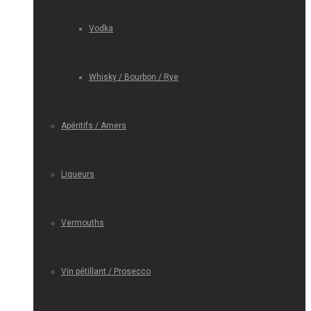
Vodka
Whisky / Bourbon / Rye
Apéritifs / Amers
Liqueurs
Vermouths
Vin pétillant / Prosecco