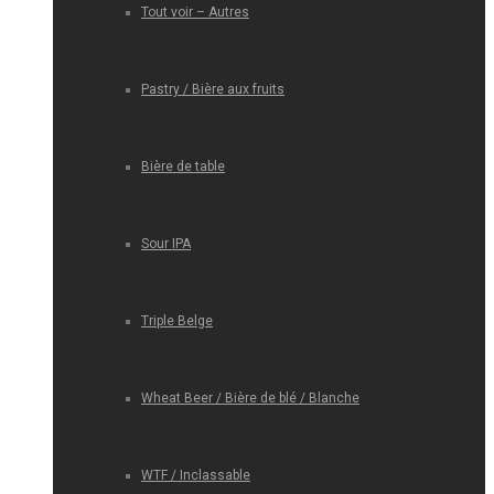
Tout voir – Autres
Pastry / Bière aux fruits
Bière de table
Sour IPA
Triple Belge
Wheat Beer / Bière de blé / Blanche
WTF / Inclassable