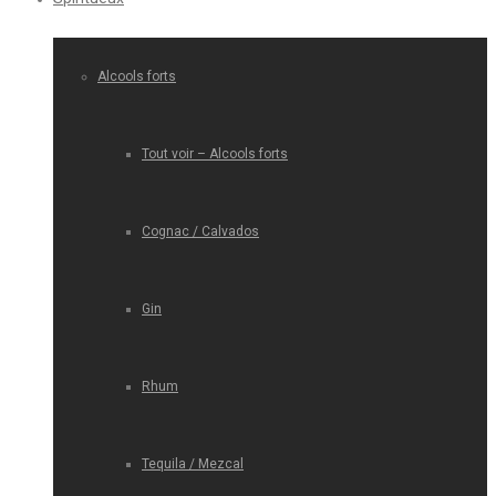
Alcools forts
Tout voir – Alcools forts
Cognac / Calvados
Gin
Rhum
Tequila / Mezcal