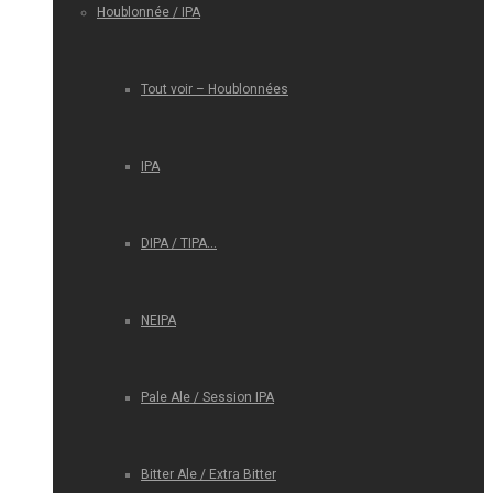
Houblonnée / IPA
Tout voir – Houblonnées
IPA
DIPA / TIPA…
NEIPA
Pale Ale / Session IPA
Bitter Ale / Extra Bitter