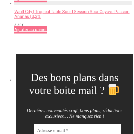
Vault City | Tropical Table Sour | Session Sour Goyave Passion
Ananas | 3,3%
5,60
€
Ajouter au panier
Des bons plans dans
votre boite mail ?
Dernières nouveautés craft, bons plans, réductions
exclusives… Ne manquez rien !