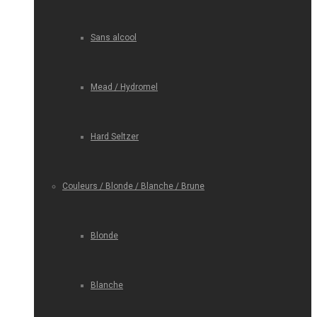
Sans alcool
Mead / Hydromel
Hard Seltzer
Couleurs / Blonde / Blanche / Brune
Blonde
Blanche