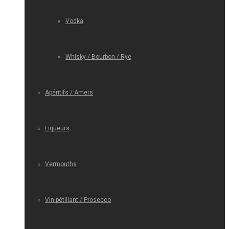
Vodka
Whisky / Bourbon / Rye
Apéritifs / Amers
Liqueurs
Vermouths
Vin pétillant / Prosecco