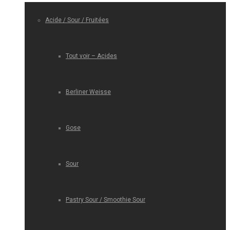
Acide / Sour / Fruitées
Tout voir – Acides
Berliner Weisse
Gose
Sour
Pastry Sour / Smoothie Sour