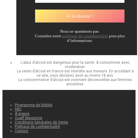
Nous ne spammons pas.
Consultez notre
politique de confidentialité
pour plus
d’informations.
L’abus d’alcool est dangereux pour la santé. À consommer avec
modération.
La vente d’alcool en France est interdite aux mineurs. En accédant à
ce site, vous déclarez avoir au moins 18 ans.
La consommation d’alcool est vivement déconseillée aux femmes
enceintes.
Programme de fidélité
FAQ
À propos
Quaff Magazine
Conditions Générales de Vente
Politique de confidentialité
Contact