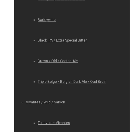
Barleywine
Black IPA / Extra Special Bitter
Brown / Old / Scotch Ale
Triple Belge / Belgian Dark Ale / Oud Bruin
Vivantes / Wild / Saison
Tout voir – Vivantes