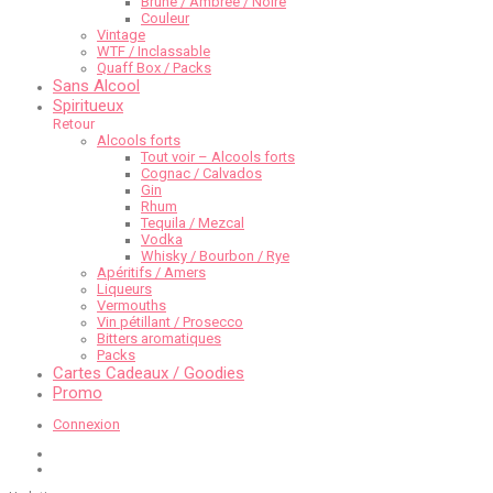
Brune / Ambrée / Noire
Couleur
Vintage
WTF / Inclassable
Quaff Box / Packs
Sans Alcool
Spiritueux
Retour
Alcools forts
Tout voir – Alcools forts
Cognac / Calvados
Gin
Rhum
Tequila / Mezcal
Vodka
Whisky / Bourbon / Rye
Apéritifs / Amers
Liqueurs
Vermouths
Vin pétillant / Prosecco
Bitters aromatiques
Packs
Cartes Cadeaux / Goodies
Promo
Connexion