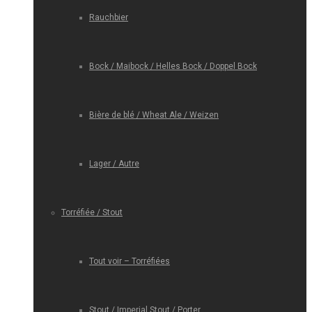
Rauchbier
Bock / Maibock / Helles Bock / Doppel Bock
Bière de blé / Wheat Ale / Weizen
Lager / Autre
Torréfiée / Stout
Tout voir – Torréfiées
Stout / Imperial Stout / Porter