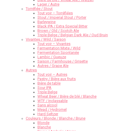
Lager / Autre
Torréfiée / Stout
Tout voir – Torréfiées
Stout / Imperial Stout / Porter
Barleywine
Black IPA / Extra Special Bitter
Brown / Old / Scotch Ale
Triple Belge / Belgian Dark Ale / Oud Bruin
Vivantes / Wild / Saison
Tout voir – Vivantes
Fermentation Mixte / Wild
Fermentation Spontanée
Lambic / Gueuze
Saison / Farmhouse / Grisette
Autres / Grape Ale
Autres
Tout voir – Autres
Pastry / Bière aux fruits
Bière de table
Sour IPA
Triple Belge
Wheat Beer / Bière de blé / Blanche
WTF / Inclassable
Sans alcool
Mead / Hydromel
Hard Seltzer
Couleurs / Blonde / Blanche / Brune
Blonde
Blanche