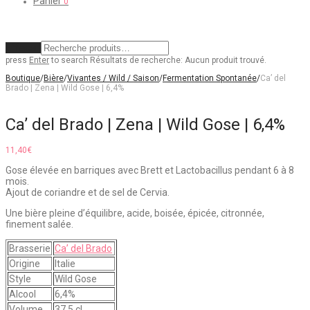
Panier
0
Effacer
press
Enter
to search
Résultats de recherche:
Aucun produit trouvé.
Boutique
/
Bière
/
Vivantes / Wild / Saison
/
Fermentation Spontanée
/
Ca’ del
Brado | Zena | Wild Gose | 6,4%
Ca’ del Brado | Zena | Wild Gose | 6,4%
11,40
€
Gose élevée en barriques avec Brett et Lactobacillus pendant 6 à 8
mois.
Ajout de coriandre et de sel de Cervia.
Une bière pleine d’équilibre, acide, boisée, épicée, citronnée,
finement salée.
Brasserie
Ca’ del Brado
Origine
Italie
Style
Wild Gose
Alcool
6,4%
Volume
37,5 cl