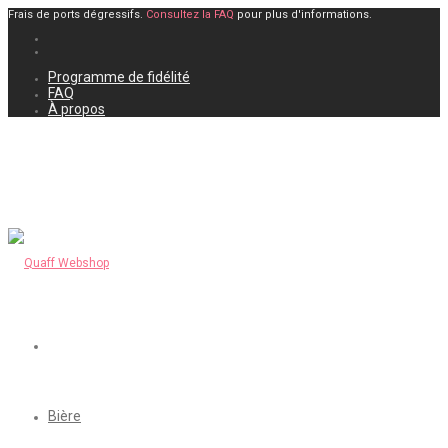
Frais de ports dégressifs.
Consultez la FAQ
pour plus d'informations.
Programme de fidélité
FAQ
À propos
Bière