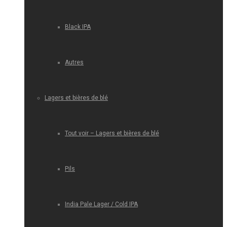
Black IPA
Autres
Lagers et bières de blé
Tout voir – Lagers et bières de blé
Pils
India Pale Lager / Cold IPA