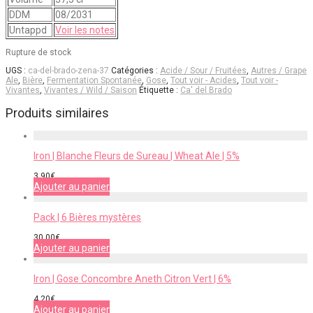
DDM
08/2031
Untappd
Voir les notes
Rupture de stock
UGS :
ca-del-brado-zena-37
Catégories :
Acide / Sour / Fruitées
,
Autres / Grape
Ale
,
Bière
,
Fermentation Spontanée
,
Gose
,
Tout voir - Acides
,
Tout voir -
Vivantes
,
Vivantes / Wild / Saison
Étiquette :
Ca' del Brado
Produits similaires
Iron | Blanche Fleurs de Sureau | Wheat Ale | 5%
3,90
€
Ajouter au panier
Pack | 6 Bières mystères
30,00
€
Ajouter au panier
Iron | Gose Concombre Aneth Citron Vert | 6%
4,20
€
Ajouter au panier