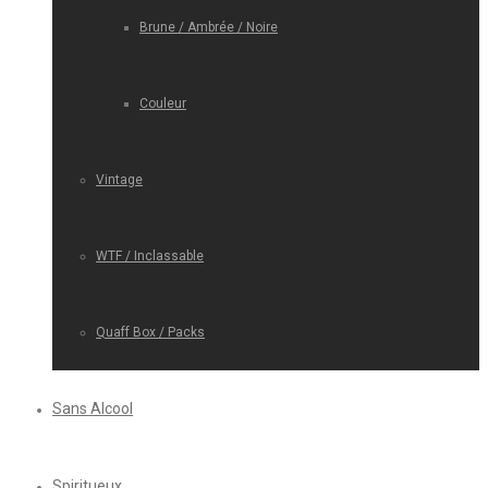
Brune / Ambrée / Noire
Couleur
Vintage
WTF / Inclassable
Quaff Box / Packs
Sans Alcool
Spiritueux