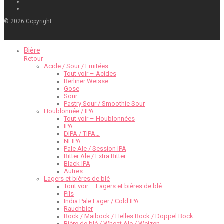
©
2026
Copyright
Bière
Retour
Acide / Sour / Fruitées
Tout voir – Acides
Berliner Weisse
Gose
Sour
Pastry Sour / Smoothie Sour
Houblonnée / IPA
Tout voir – Houblonnées
IPA
DIPA / TIPA…
NEIPA
Pale Ale / Session IPA
Bitter Ale / Extra Bitter
Black IPA
Autres
Lagers et bières de blé
Tout voir – Lagers et bières de blé
Pils
India Pale Lager / Cold IPA
Rauchbier
Bock / Maibock / Helles Bock / Doppel Bock
Bière de blé / Wheat Ale / Weizen