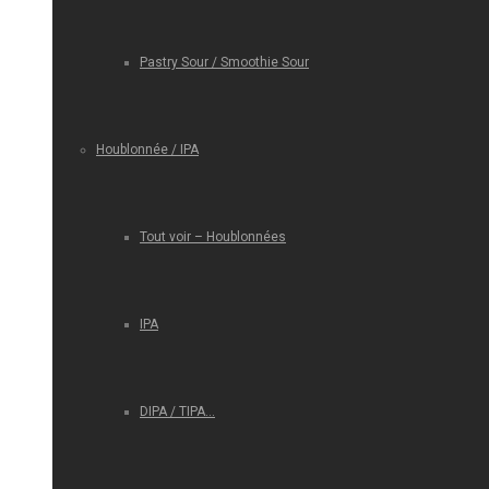
Pastry Sour / Smoothie Sour
Houblonnée / IPA
Tout voir – Houblonnées
IPA
DIPA / TIPA…