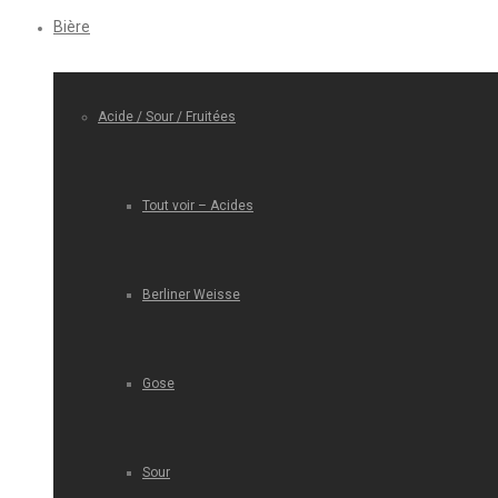
Bière
Acide / Sour / Fruitées
Tout voir – Acides
Berliner Weisse
Gose
Sour