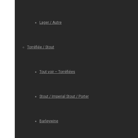
Lager / Autre
Torréfiée / Stout
Tout voir – Torréfiées
Stout / Imperial Stout / Porter
Barleywine