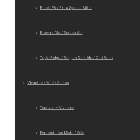
Black IPA / Extra Special Bitter
Brown / Old / Scotch Ale
Triple Belge / Belgian Dark Ale / Oud Bruin
Vivantes / Wild / Saison
Tout voir – Vivantes
Fermentation Mixte / Wild