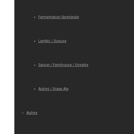
Fermentation Spontanée
Lambic / Gueuze
Saison / Farmhouse / Grisette
Autres / Grape Ale
Autres