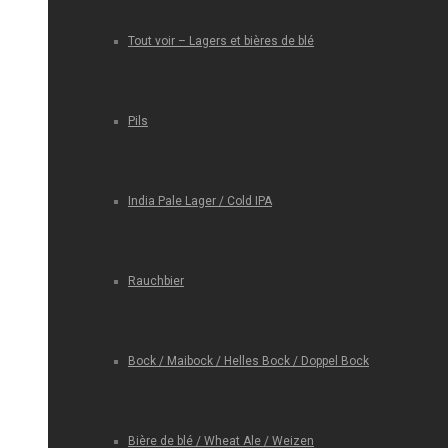
Tout voir – Lagers et bières de blé
Pils
India Pale Lager / Cold IPA
Rauchbier
Bock / Maibock / Helles Bock / Doppel Bock
Bière de blé / Wheat Ale / Weizen