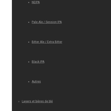
NEIPA
Pale Ale / Session IPA
Bitter Ale / Extra Bitter
Black IPA
Autres
Lagers et bières de blé