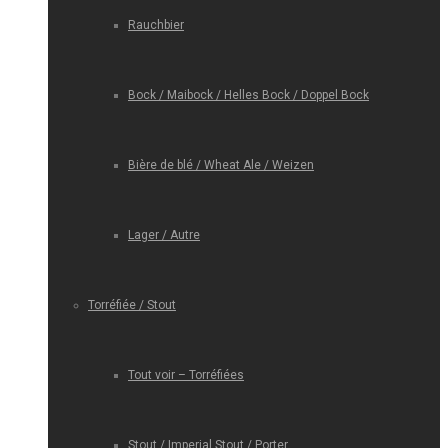
Rauchbier
Bock / Maibock / Helles Bock / Doppel Bock
Bière de blé / Wheat Ale / Weizen
Lager / Autre
Torréfiée / Stout
Tout voir – Torréfiées
Stout / Imperial Stout / Porter