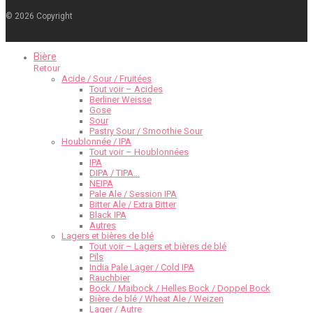
©
2026
Copyright
Bière
Retour
Acide / Sour / Fruitées
Tout voir – Acides
Berliner Weisse
Gose
Sour
Pastry Sour / Smoothie Sour
Houblonnée / IPA
Tout voir – Houblonnées
IPA
DIPA / TIPA…
NEIPA
Pale Ale / Session IPA
Bitter Ale / Extra Bitter
Black IPA
Autres
Lagers et bières de blé
Tout voir – Lagers et bières de blé
Pils
India Pale Lager / Cold IPA
Rauchbier
Bock / Maibock / Helles Bock / Doppel Bock
Bière de blé / Wheat Ale / Weizen
Lager / Autre