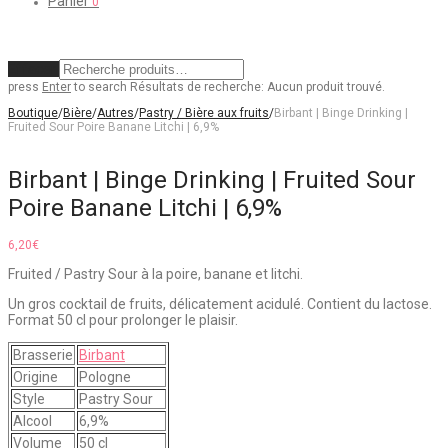
Panier
0
Effacer
press
Enter
to search
Résultats de recherche:
Aucun produit trouvé.
Boutique
/
Bière
/
Autres
/
Pastry / Bière aux fruits
/
Birbant | Binge Drinking |
Fruited Sour Poire Banane Litchi | 6,9%
Birbant | Binge Drinking | Fruited Sour
Poire Banane Litchi | 6,9%
6,20
€
Fruited / Pastry Sour à la poire, banane et litchi.
Un gros cocktail de fruits, délicatement acidulé. Contient du lactose.
Format 50 cl pour prolonger le plaisir.
Brasserie
Birbant
Origine
Pologne
Style
Pastry Sour
Alcool
6,9%
Volume
50 cl