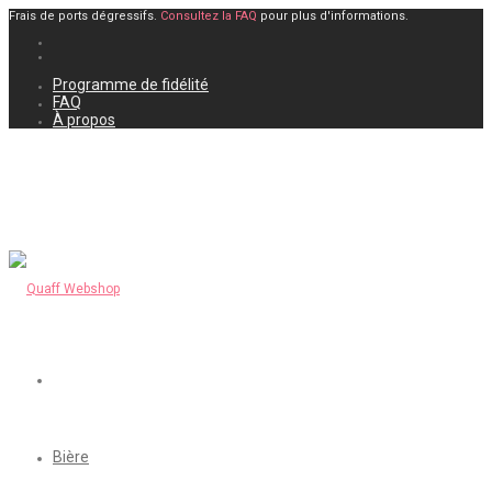
Frais de ports dégressifs.
Consultez la FAQ
pour plus d'informations.
Programme de fidélité
FAQ
À propos
Bière