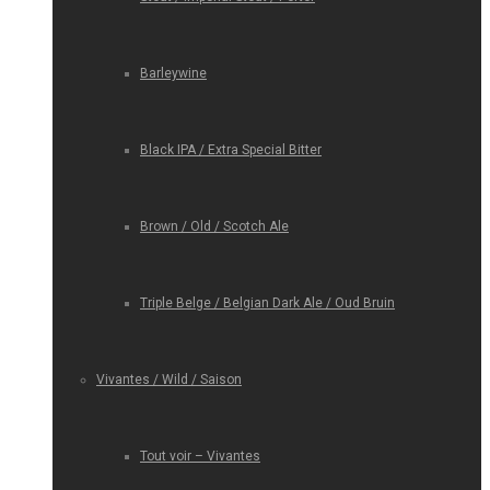
Barleywine
Black IPA / Extra Special Bitter
Brown / Old / Scotch Ale
Triple Belge / Belgian Dark Ale / Oud Bruin
Vivantes / Wild / Saison
Tout voir – Vivantes