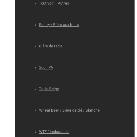
Tout voir – Autres
Pastry / Bière aux fruits
Bière de table
Sour IPA
Triple Belge
Wheat Beer / Bière de blé / Blanche
WTF / Inclassable