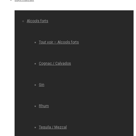
Alcools forts
Tout voir – Alcools forts
Cognac / Calvados
Gin
Rhum
Tequila / Mezcal