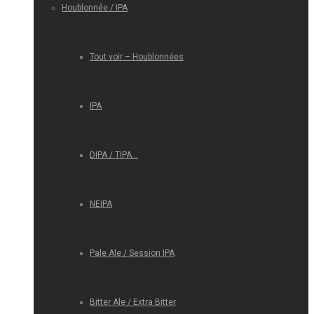
Houblonnée / IPA
Tout voir – Houblonnées
IPA
DIPA / TIPA…
NEIPA
Pale Ale / Session IPA
Bitter Ale / Extra Bitter