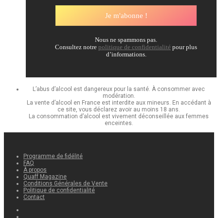
Nous ne spammons pas.
Consultez notre
politique de confidentialité
pour plus
d’informations.
L’abus d’alcool est dangereux pour la santé. À consommer avec
modération.
La vente d’alcool en France est interdite aux mineurs. En accédant à
ce site, vous déclarez avoir au moins 18 ans.
La consommation d’alcool est vivement déconseillée aux femmes
enceintes.
Programme de fidélité
FAQ
À propos
Quaff Magazine
Conditions Générales de Vente
Politique de confidentialité
Contact