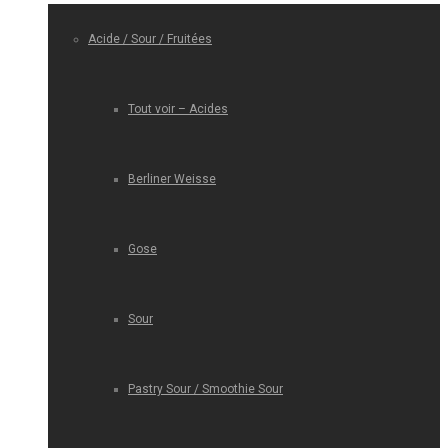
Acide / Sour / Fruitées
Tout voir – Acides
Berliner Weisse
Gose
Sour
Pastry Sour / Smoothie Sour