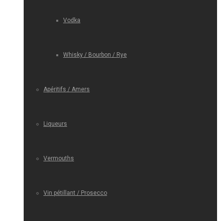
Vodka
Whisky / Bourbon / Rye
Apéritifs / Amers
Liqueurs
Vermouths
Vin pétillant / Prosecco