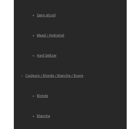
Sans alcool
Mead / Hydromel
Hard Seltzer
Couleurs / Blonde / Blanche / Brune
Blonde
Blanche