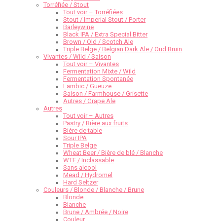
Torréfiée / Stout
Tout voir – Torréfiées
Stout / Imperial Stout / Porter
Barleywine
Black IPA / Extra Special Bitter
Brown / Old / Scotch Ale
Triple Belge / Belgian Dark Ale / Oud Bruin
Vivantes / Wild / Saison
Tout voir – Vivantes
Fermentation Mixte / Wild
Fermentation Spontanée
Lambic / Gueuze
Saison / Farmhouse / Grisette
Autres / Grape Ale
Autres
Tout voir – Autres
Pastry / Bière aux fruits
Bière de table
Sour IPA
Triple Belge
Wheat Beer / Bière de blé / Blanche
WTF / Inclassable
Sans alcool
Mead / Hydromel
Hard Seltzer
Couleurs / Blonde / Blanche / Brune
Blonde
Blanche
Brune / Ambrée / Noire
Couleur