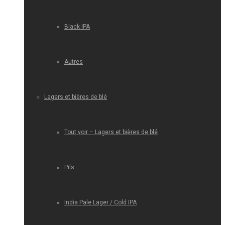
Black IPA
Autres
Lagers et bières de blé
Tout voir – Lagers et bières de blé
Pils
India Pale Lager / Cold IPA