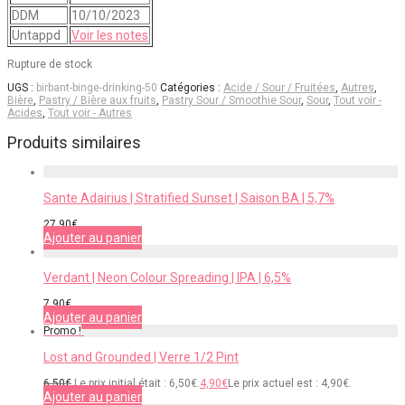
DDM
10/10/2023
Untappd
Voir les notes
Rupture de stock
UGS :
birbant-binge-drinking-50
Catégories :
Acide / Sour / Fruitées
,
Autres
,
Bière
,
Pastry / Bière aux fruits
,
Pastry Sour / Smoothie Sour
,
Sour
,
Tout voir -
Acides
,
Tout voir - Autres
Produits similaires
Sante Adairius | Stratified Sunset | Saison BA | 5,7%
27,90
€
Ajouter au panier
Verdant | Neon Colour Spreading | IPA | 6,5%
7,90
€
Ajouter au panier
Promo !
Lost and Grounded | Verre 1/2 Pint
6,50
€
Le prix initial était : 6,50€.
4,90
€
Le prix actuel est : 4,90€.
Ajouter au panier