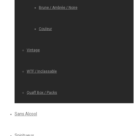
Brune / Ambrée / Noire
Couleur
Vintage
WTF / Inclassable
Quaff Box / Packs
Sans Alcool
Spiritueux