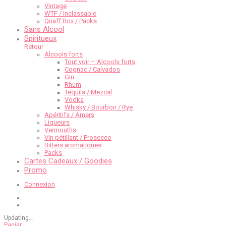
Vintage
WTF / Inclassable
Quaff Box / Packs
Sans Alcool
Spiritueux
Retour
Alcools forts
Tout voir – Alcools forts
Cognac / Calvados
Gin
Rhum
Tequila / Mezcal
Vodka
Whisky / Bourbon / Rye
Apéritifs / Amers
Liqueurs
Vermouths
Vin pétillant / Prosecco
Bitters aromatiques
Packs
Cartes Cadeaux / Goodies
Promo
Connexion
Updating
…
Panier