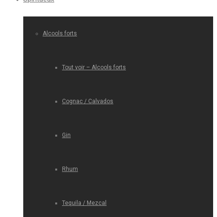
Alcools forts
Tout voir – Alcools forts
Cognac / Calvados
Gin
Rhum
Tequila / Mezcal