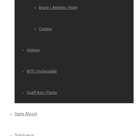
Brune / Ambrée / Noire
Couleur
Vintage
WTF / Inclassable
Quaff Box / Packs
Sans Alcool
Spiritueux