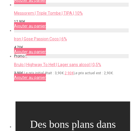
Ajouter au panier
Messorem | Triple Tombe | TIPA | 10%
12,90
€
Ajouter au panier
Iron | Gose Passion Coco | 6%
4,70
€
Ajouter au panier
Promo !
Brulo | Highway To Hell | Lager sans alcool | 0,5%
3,90
€
Le prix initial était : 3,90€.
2,90
€
Le prix actuel est : 2,90€.
Ajouter au panier
Des bons plans dans