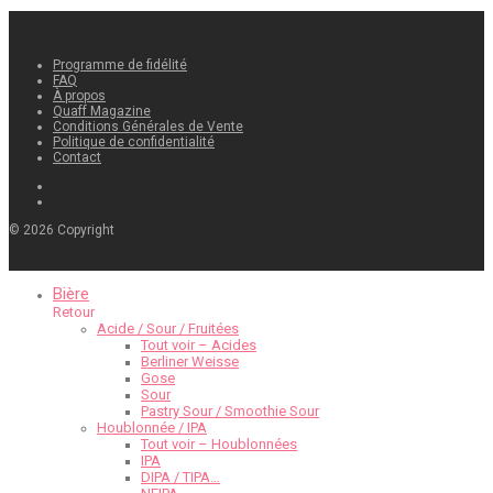
Programme de fidélité
FAQ
À propos
Quaff Magazine
Conditions Générales de Vente
Politique de confidentialité
Contact
©
2026
Copyright
Bière
Retour
Acide / Sour / Fruitées
Tout voir – Acides
Berliner Weisse
Gose
Sour
Pastry Sour / Smoothie Sour
Houblonnée / IPA
Tout voir – Houblonnées
IPA
DIPA / TIPA…