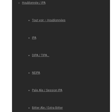
Houblonnée / IPA
Tout voir – Houblonnées
IPA
DIPA / TIPA…
NEIPA
Pale Ale / Session IPA
Bitter Ale / Extra Bitter