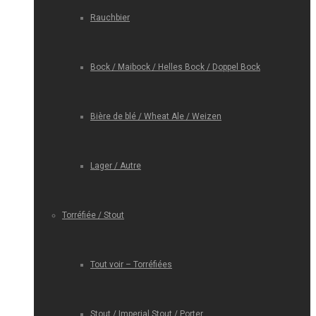
Rauchbier
Bock / Maibock / Helles Bock / Doppel Bock
Bière de blé / Wheat Ale / Weizen
Lager / Autre
Torréfiée / Stout
Tout voir – Torréfiées
Stout / Imperial Stout / Porter