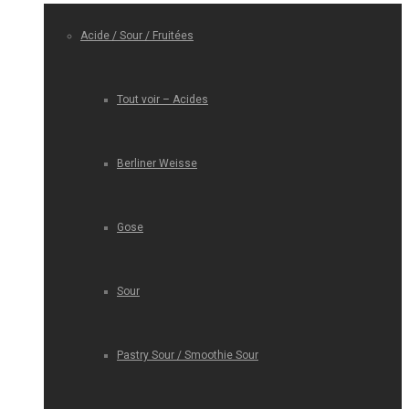
Acide / Sour / Fruitées
Tout voir – Acides
Berliner Weisse
Gose
Sour
Pastry Sour / Smoothie Sour