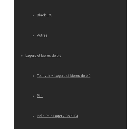
Black IPA
Autres
Lagers et bières de blé
Tout voir – Lagers et bières de blé
Pils
India Pale Lager / Cold IPA