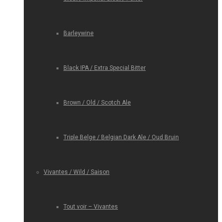
Barleywine
Black IPA / Extra Special Bitter
Brown / Old / Scotch Ale
Triple Belge / Belgian Dark Ale / Oud Bruin
Vivantes / Wild / Saison
Tout voir – Vivantes