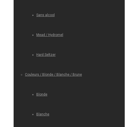
Sans alcool
Mead / Hydromel
Hard Seltzer
Couleurs / Blonde / Blanche / Brune
Blonde
Blanche