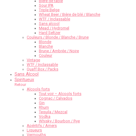
Bière de table
Sour IPA
Triple Belge
Wheat Beer / Bière de blé / Blanche
WTF / Inclassable
Sans alcool
Mead / Hydromel
Hard Seltzer
Couleurs / Blonde / Blanche / Brune
Blonde
Blanche
Brune / Ambrée / Noire
Couleur
Vintage
WTF / Inclassable
Quaff Box / Packs
Sans Alcool
Spiritueux
Retour
Alcools forts
Tout voir – Alcools forts
Cognac / Calvados
Gin
Rhum
Tequila / Mezcal
Vodka
Whisky / Bourbon / Rye
Apéritifs / Amers
Liqueurs
Vermouths