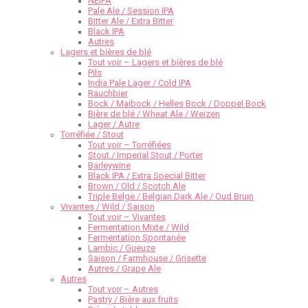
NEIPA
Pale Ale / Session IPA
Bitter Ale / Extra Bitter
Black IPA
Autres
Lagers et bières de blé
Tout voir – Lagers et bières de blé
Pils
India Pale Lager / Cold IPA
Rauchbier
Bock / Maibock / Helles Bock / Doppel Bock
Bière de blé / Wheat Ale / Weizen
Lager / Autre
Torréfiée / Stout
Tout voir – Torréfiées
Stout / Imperial Stout / Porter
Barleywine
Black IPA / Extra Special Bitter
Brown / Old / Scotch Ale
Triple Belge / Belgian Dark Ale / Oud Bruin
Vivantes / Wild / Saison
Tout voir – Vivantes
Fermentation Mixte / Wild
Fermentation Spontanée
Lambic / Gueuze
Saison / Farmhouse / Grisette
Autres / Grape Ale
Autres
Tout voir – Autres
Pastry / Bière aux fruits