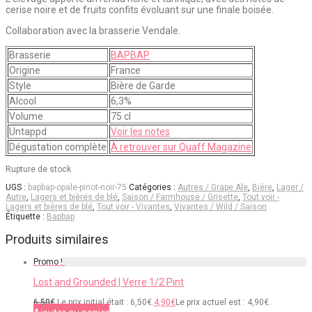
cerise noire et de fruits confits évoluant sur une finale boisée.
Collaboration avec la brasserie Vendale.
Brasserie
BAPBAP
Origine
France
Style
Bière de Garde
Alcool
6,3%
Volume
75 cl
Untappd
Voir les notes
Dégustation complète
À retrouver sur Quaff Magazine
Rupture de stock
UGS :
bapbap-opale-pinot-noir-75
Catégories :
Autres / Grape Ale
,
Bière
,
Lager /
Autre
,
Lagers et bières de blé
,
Saison / Farmhouse / Grisette
,
Tout voir -
Lagers et bières de blé
,
Tout voir - Vivantes
,
Vivantes / Wild / Saison
Étiquette :
Bapbap
Produits similaires
Promo !
Lost and Grounded | Verre 1/2 Pint
6,50
€
Le prix initial était : 6,50€.
4,90
€
Le prix actuel est : 4,90€.