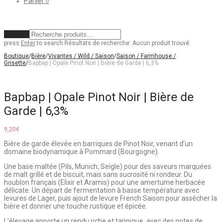
Panier
0
Effacer
press
Enter
to search
Résultats de recherche:
Aucun produit trouvé.
Boutique
/
Bière
/
Vivantes / Wild / Saison
/
Saison / Farmhouse /
Grisette
/
Bapbap | Opale Pinot Noir | Bière de Garde | 6,3%
Bapbap | Opale Pinot Noir | Bière de
Garde | 6,3%
9,20
€
Bière de garde élevée en barriques de Pinot Noir, venant d’un
domaine biodynamique à Pommard (Bourgogne).
Une base maltée (Pils, Munich, Seigle) pour des saveurs marquées
de malt grillé et de biscuit, mais sans sucrosité ni rondeur. Du
houblon français (Elixir et Aramis) pour une amertume herbacée
délicate. Un départ de fermentation à basse température avec
levures de Lager, puis ajout de levure French Saison pour assécher la
bière et donner une touche rustique et épicée.
L’élevage apporte un rendu riche et tannique, avec des notes de