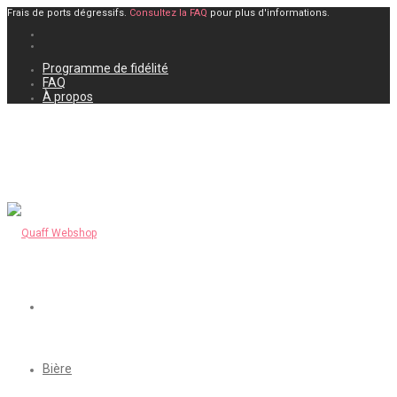
Frais de ports dégressifs.
Consultez la FAQ
pour plus d'informations.
Programme de fidélité
FAQ
À propos
Bière