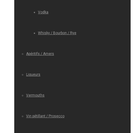
Vodka
Whisky / Bourbon / Rye
Apéritifs / Amers
Liqueurs
Vermouths
Vin pétillant / Prosecco