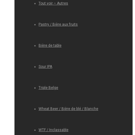
Tout voir – Autres
Pastry / Bière aux fruits
Bière de table
Sour IPA
Triple Belge
Wheat Beer / Bière de blé / Blanche
WTF / Inclassable