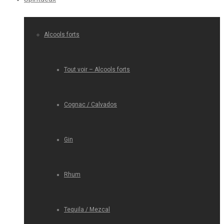
Alcools forts
Tout voir – Alcools forts
Cognac / Calvados
Gin
Rhum
Tequila / Mezcal