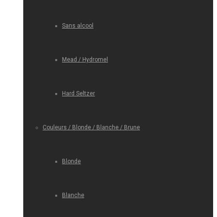
Sans alcool
Mead / Hydromel
Hard Seltzer
Couleurs / Blonde / Blanche / Brune
Blonde
Blanche