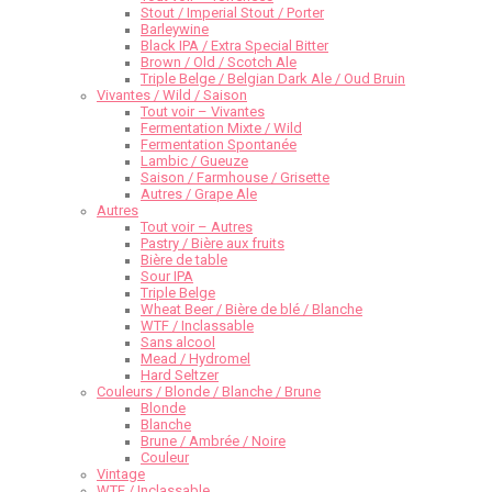
Stout / Imperial Stout / Porter
Barleywine
Black IPA / Extra Special Bitter
Brown / Old / Scotch Ale
Triple Belge / Belgian Dark Ale / Oud Bruin
Vivantes / Wild / Saison
Tout voir – Vivantes
Fermentation Mixte / Wild
Fermentation Spontanée
Lambic / Gueuze
Saison / Farmhouse / Grisette
Autres / Grape Ale
Autres
Tout voir – Autres
Pastry / Bière aux fruits
Bière de table
Sour IPA
Triple Belge
Wheat Beer / Bière de blé / Blanche
WTF / Inclassable
Sans alcool
Mead / Hydromel
Hard Seltzer
Couleurs / Blonde / Blanche / Brune
Blonde
Blanche
Brune / Ambrée / Noire
Couleur
Vintage
WTF / Inclassable