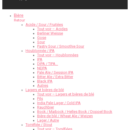
Bière
Retour
Acide / Sour / Fruitées
Tout voir – Acides
Berliner Weisse
Gose
Sour
Pastry Sour / Smoothie Sour
Houblonnée / IPA
Tout voir – Houblonnées
IPA
DIPA / TIPA…
NEIPA
Pale Ale / Session IPA
Bitter Ale / Extra Bitter
Black IPA
Autres
Lagers et bières de blé
Tout voir – Lagers et bières de blé
Pils
India Pale Lager / Cold IPA
Rauchbier
Bock / Maibock / Helles Bock / Doppel Bock
Bière de blé / Wheat Ale / Weizen
Lager / Autre
Torréfiée / Stout
Tout voir – Torréfiées