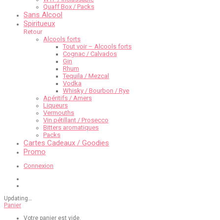
Quaff Box / Packs
Sans Alcool
Spiritueux
Retour
Alcools forts
Tout voir – Alcools forts
Cognac / Calvados
Gin
Rhum
Tequila / Mezcal
Vodka
Whisky / Bourbon / Rye
Apéritifs / Amers
Liqueurs
Vermouths
Vin pétillant / Prosecco
Bitters aromatiques
Packs
Cartes Cadeaux / Goodies
Promo
Connexion
Updating
…
Panier
Votre panier est vide.