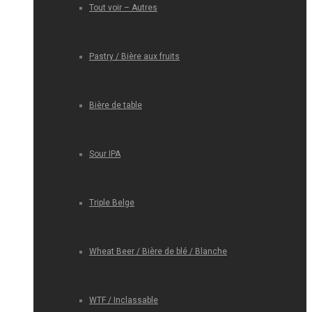
Tout voir – Autres
Pastry / Bière aux fruits
Bière de table
Sour IPA
Triple Belge
Wheat Beer / Bière de blé / Blanche
WTF / Inclassable