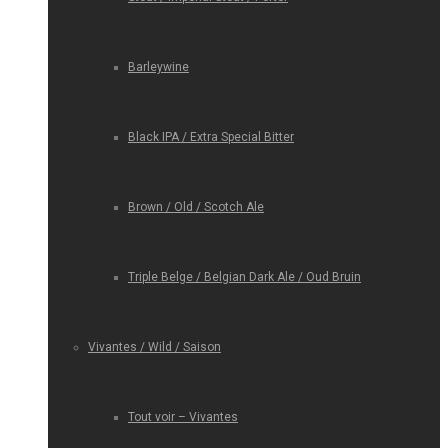
Barleywine
Black IPA / Extra Special Bitter
Brown / Old / Scotch Ale
Triple Belge / Belgian Dark Ale / Oud Bruin
Vivantes / Wild / Saison
Tout voir – Vivantes