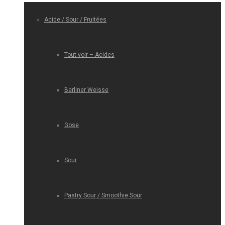
Acide / Sour / Fruitées
Tout voir – Acides
Berliner Weisse
Gose
Sour
Pastry Sour / Smoothie Sour