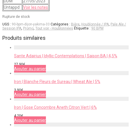
DDM
27/05/2023
Untappd
Voir les notes
Rupture de stock
UGS :
90-bpm-dijon-yakima-33
Catégories :
Bière
,
Houblonnée / IPA
,
Pale Ale /
Session IPA
,
Promo
,
Tout voir - Houblonnées
Étiquette :
90 BPM
Produits similaires
Sante Adairius | Idyllic Contemplations | Saison BA | 4,5%
27,90
€
Ajouter au panier
Iron | Blanche Fleurs de Sureau | Wheat Ale | 5%
3,90
€
Ajouter au panier
Iron | Gose Concombre Aneth Citron Vert | 6%
4,20
€
Ajouter au panier