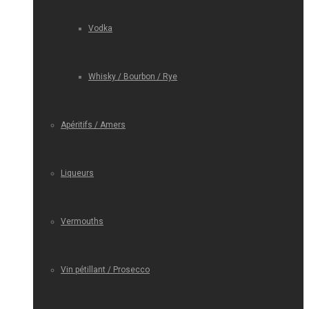
Vodka
Whisky / Bourbon / Rye
Apéritifs / Amers
Liqueurs
Vermouths
Vin pétillant / Prosecco