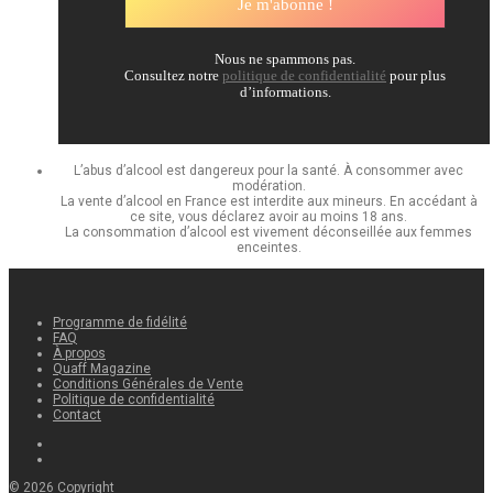
Nous ne spammons pas.
Consultez notre
politique de confidentialité
pour plus
d’informations.
L’abus d’alcool est dangereux pour la santé. À consommer avec
modération.
La vente d’alcool en France est interdite aux mineurs. En accédant à
ce site, vous déclarez avoir au moins 18 ans.
La consommation d’alcool est vivement déconseillée aux femmes
enceintes.
Programme de fidélité
FAQ
À propos
Quaff Magazine
Conditions Générales de Vente
Politique de confidentialité
Contact
©
2026
Copyright