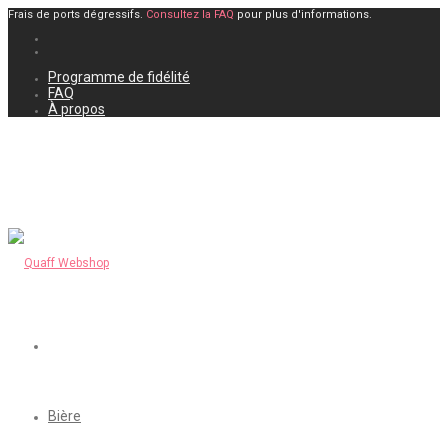
Frais de ports dégressifs.
Consultez la FAQ
pour plus d'informations.
Programme de fidélité
FAQ
À propos
Bière