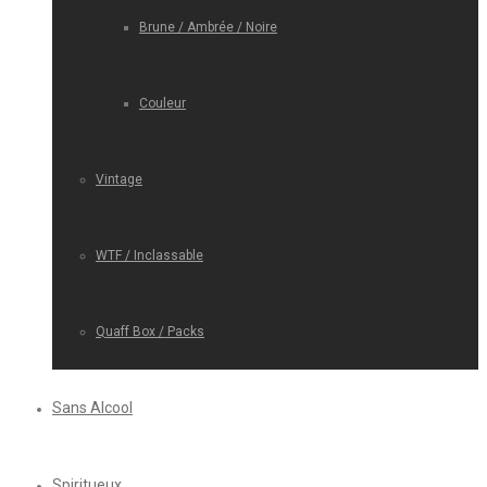
Brune / Ambrée / Noire
Couleur
Vintage
WTF / Inclassable
Quaff Box / Packs
Sans Alcool
Spiritueux