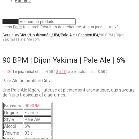
Panier
0
Effacer
press
Enter
to search
Résultats de recherche:
Aucun produit trouvé.
Boutique
/
Bière
/
Houblonnée / IPA
/
Pale Ale / Session IPA
/
90 BPM | Dijon
Yakima | Pale Ale | 6%
90 BPM | Dijon Yakima | Pale Ale | 6%
4,50
€
Le prix initial était : 4,50€.
3,50
€
Le prix actuel est : 3,50€.
Pale Ale au houblon Citra.
Une Pale Ale légère, juteuse et pleinement aromatique, aux saveurs
de fruits tropicaux et d’agrumes.
Brasserie
90 BPM
Origine
France
Style
Pale Ale
Alcool
6%
Volume
33 cl