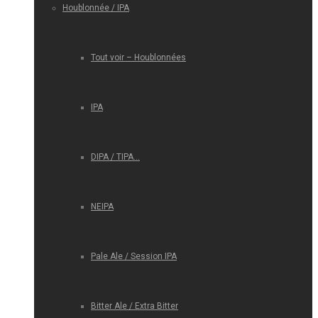
Houblonnée / IPA
Tout voir – Houblonnées
IPA
DIPA / TIPA…
NEIPA
Pale Ale / Session IPA
Bitter Ale / Extra Bitter