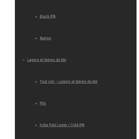
Black IPA
Autres
Lagers et bières de blé
Tout voir – Lagers et bières de blé
Pils
India Pale Lager / Cold IPA