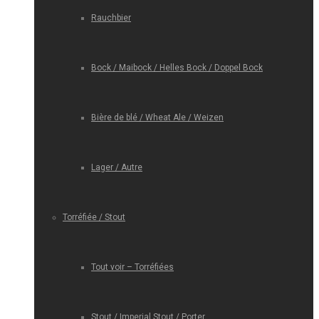
Rauchbier
Bock / Maibock / Helles Bock / Doppel Bock
Bière de blé / Wheat Ale / Weizen
Lager / Autre
Torréfiée / Stout
Tout voir – Torréfiées
Stout / Imperial Stout / Porter