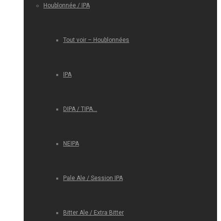
Houblonnée / IPA
Tout voir – Houblonnées
IPA
DIPA / TIPA…
NEIPA
Pale Ale / Session IPA
Bitter Ale / Extra Bitter