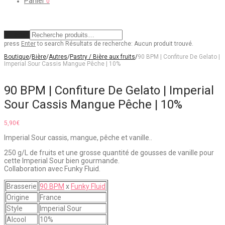
Panier
0
Effacer
press
Enter
to search
Résultats de recherche:
Aucun produit trouvé.
Boutique
/
Bière
/
Autres
/
Pastry / Bière aux fruits
/
90 BPM | Confiture De Gelato |
Imperial Sour Cassis Mangue Pêche | 10%
90 BPM | Confiture De Gelato | Imperial
Sour Cassis Mangue Pêche | 10%
5,90
€
Imperial Sour cassis, mangue, pêche et vanille..
250 g/L de fruits et une grosse quantité de gousses de vanille pour
cette Imperial Sour bien gourmande.
Collaboration avec Funky Fluid.
Brasserie
90 BPM
x
Funky Fluid
Origine
France
Style
Imperial Sour
Alcool
10%