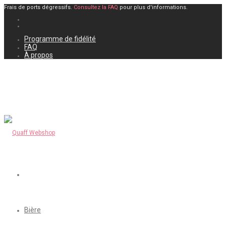
Frais de ports dégressifs.
Consultez la FAQ
pour plus d'informations.
Programme de fidélité
FAQ
À propos
Bière