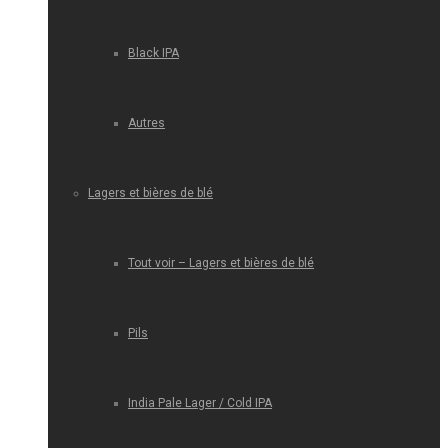
Black IPA
Autres
Lagers et bières de blé
Tout voir – Lagers et bières de blé
Pils
India Pale Lager / Cold IPA