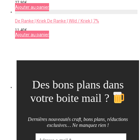
27,90
€
Ajouter au panier
De Ranke | Kriek De Ranke | Wild / Kriek | 7%
11,40
€
Ajouter au panier
Des bons plans dans
votre boite mail ?
Dernières nouveautés craft, bons plans, réductions
exclusives… Ne manquez rien !