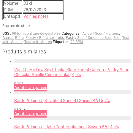
Volume
33 cl
DDM
28/07/2023
Untappd
Voir les notes
Rupture de stock
UGS :
90-bpm-confiture-de-gelato-33
Catégories :
Acide / Sour / Fruitées
,
Autres
,
Bière
,
Pastry / Bière aux fruits
,
Pastry Sour / Smoothie Sour
,
Sour
,
Tout
voir - Acides
,
Tout voir - Autres
Étiquette :
90 BPM
Produits similaires
Vault City x Low Key | Tonka Black Forest Gateau | Pastry Sour
Chocolat Vanille Cerise Tonka | 4,5%
6,20
€
Ajouter au panier
Sante Adairius | Stratified Sunset | Saison BA | 5,7%
27,90
€
Ajouter au panier
Sante Adairius | Idyllic Contemplations | Saison BA | 4,5%