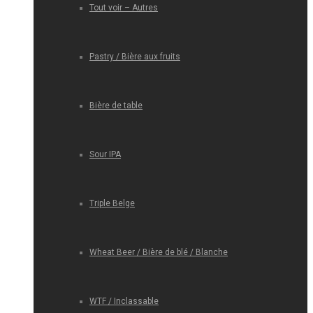
Tout voir – Autres
Pastry / Bière aux fruits
Bière de table
Sour IPA
Triple Belge
Wheat Beer / Bière de blé / Blanche
WTF / Inclassable