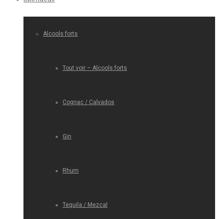
Alcools forts
Tout voir – Alcools forts
Cognac / Calvados
Gin
Rhum
Tequila / Mezcal