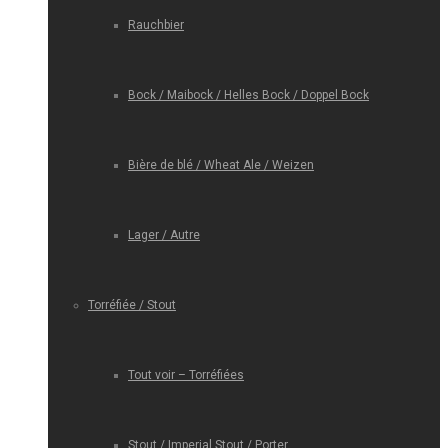
Rauchbier
Bock / Maibock / Helles Bock / Doppel Bock
Bière de blé / Wheat Ale / Weizen
Lager / Autre
Torréfiée / Stout
Tout voir – Torréfiées
Stout / Imperial Stout / Porter