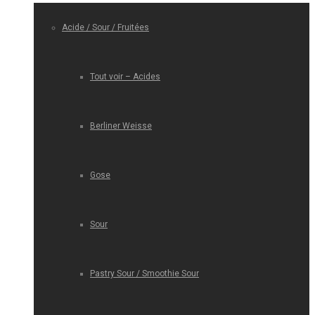
Acide / Sour / Fruitées
Tout voir – Acides
Berliner Weisse
Gose
Sour
Pastry Sour / Smoothie Sour