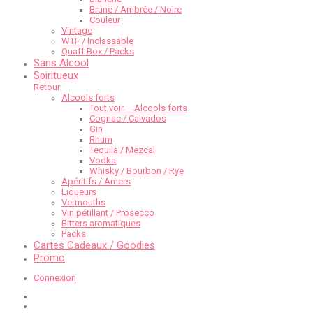
Brune / Ambrée / Noire
Couleur
Vintage
WTF / Inclassable
Quaff Box / Packs
Sans Alcool
Spiritueux
Retour
Alcools forts
Tout voir – Alcools forts
Cognac / Calvados
Gin
Rhum
Tequila / Mezcal
Vodka
Whisky / Bourbon / Rye
Apéritifs / Amers
Liqueurs
Vermouths
Vin pétillant / Prosecco
Bitters aromatiques
Packs
Cartes Cadeaux / Goodies
Promo
Connexion