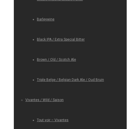
Barleywine
Black IPA / Extra Special Bitter
Brown / Old / Scotch Ale
Triple Belge / Belgian Dark Ale / Oud Bruin
Vivantes / Wild / Saison
Tout voir – Vivantes