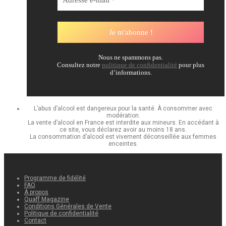
Nous ne spammons pas.
Consultez notre
politique de confidentialité
pour plus
d’informations.
L’abus d’alcool est dangereux pour la santé. À consommer avec
modération.
La vente d’alcool en France est interdite aux mineurs. En accédant à
ce site, vous déclarez avoir au moins 18 ans.
La consommation d’alcool est vivement déconseillée aux femmes
enceintes.
Programme de fidélité
FAQ
À propos
Quaff Magazine
Conditions Générales de Vente
Politique de confidentialité
Contact