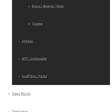
Brune / Ambrée / Noire
Couleur
Vintage
WTF / Inclassable
Quaff Box / Packs
Sans Alcool
Spiritueux