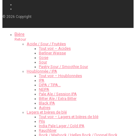
©
2026
Copyright
Bière
Retour
Acide / Sour / Fruitées
Tout voir – Acides
Berliner Weisse
Gose
Sour
Pastry Sour / Smoothie Sour
Houblonnée / IPA
Tout voir – Houblonnées
IPA
DIPA / TIPA…
NEIPA
Pale Ale / Session IPA
Bitter Ale / Extra Bitter
Black IPA
Autres
Lagers et bières de blé
Tout voir – Lagers et bières de blé
Pils
India Pale Lager / Cold IPA
Rauchbier
Bock / Maibock / Helles Bock / Doppel Bock