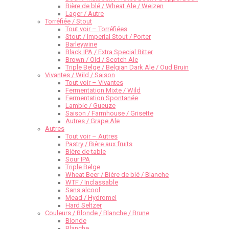
Bière de blé / Wheat Ale / Weizen
Lager / Autre
Torréfiée / Stout
Tout voir – Torréfiées
Stout / Imperial Stout / Porter
Barleywine
Black IPA / Extra Special Bitter
Brown / Old / Scotch Ale
Triple Belge / Belgian Dark Ale / Oud Bruin
Vivantes / Wild / Saison
Tout voir – Vivantes
Fermentation Mixte / Wild
Fermentation Spontanée
Lambic / Gueuze
Saison / Farmhouse / Grisette
Autres / Grape Ale
Autres
Tout voir – Autres
Pastry / Bière aux fruits
Bière de table
Sour IPA
Triple Belge
Wheat Beer / Bière de blé / Blanche
WTF / Inclassable
Sans alcool
Mead / Hydromel
Hard Seltzer
Couleurs / Blonde / Blanche / Brune
Blonde
Blanche