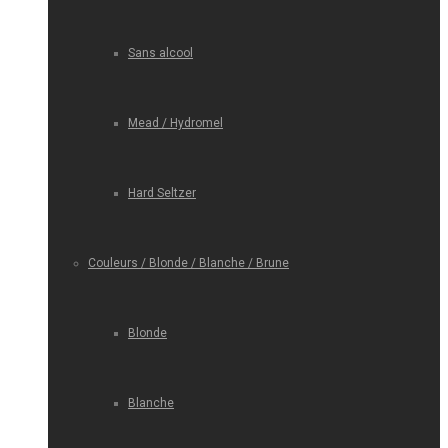
Sans alcool
Mead / Hydromel
Hard Seltzer
Couleurs / Blonde / Blanche / Brune
Blonde
Blanche