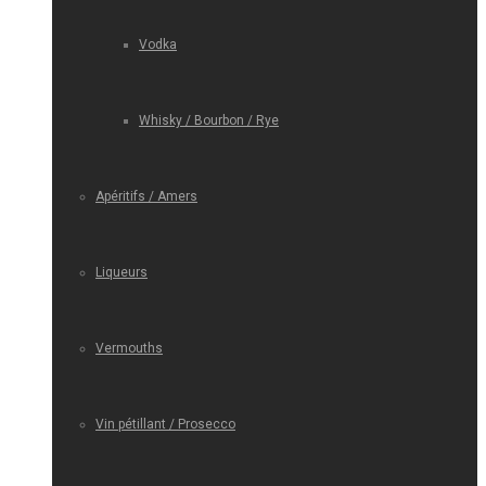
Vodka
Whisky / Bourbon / Rye
Apéritifs / Amers
Liqueurs
Vermouths
Vin pétillant / Prosecco