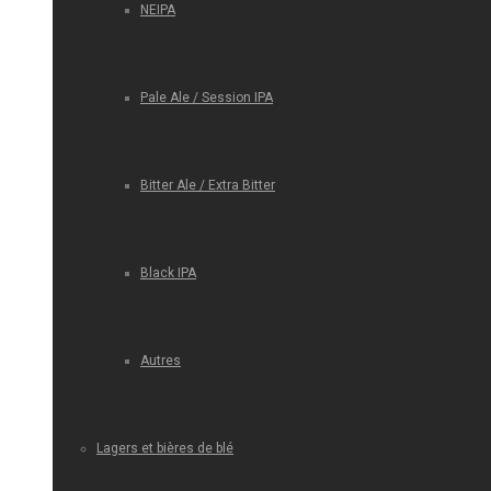
NEIPA
Pale Ale / Session IPA
Bitter Ale / Extra Bitter
Black IPA
Autres
Lagers et bières de blé