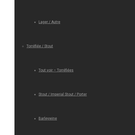
Lager / Autre
Torréfiée / Stout
Tout voir – Torréfiées
Stout / Imperial Stout / Porter
Barleywine