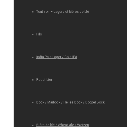
Tout voir – Lagers et bières de blé
Pils
India Pale Lager / Cold IPA
Rauchbier
Bock / Maibock / Helles Bock / Doppel Bock
Bière de blé / Wheat Ale / Weizen