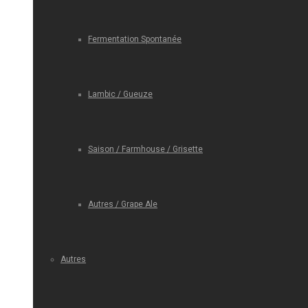
Fermentation Spontanée
Lambic / Gueuze
Saison / Farmhouse / Grisette
Autres / Grape Ale
Autres