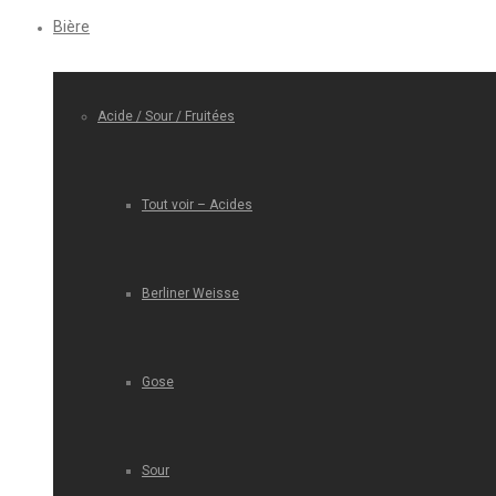
Bière
Acide / Sour / Fruitées
Tout voir – Acides
Berliner Weisse
Gose
Sour