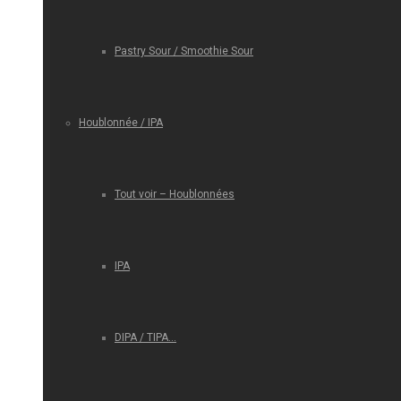
Pastry Sour / Smoothie Sour
Houblonnée / IPA
Tout voir – Houblonnées
IPA
DIPA / TIPA…