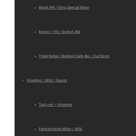
Black IPA / Extra Special Bitter
Brown / Old / Scotch Ale
Triple Belge / Belgian Dark Ale / Oud Bruin
Vivantes / Wild / Saison
Tout voir – Vivantes
Fermentation Mixte / Wild