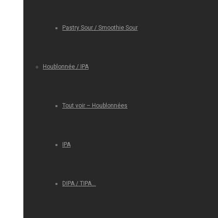
Pastry Sour / Smoothie Sour
Houblonnée / IPA
Tout voir – Houblonnées
IPA
DIPA / TIPA…