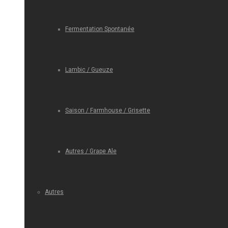
Fermentation Spontanée
Lambic / Gueuze
Saison / Farmhouse / Grisette
Autres / Grape Ale
Autres