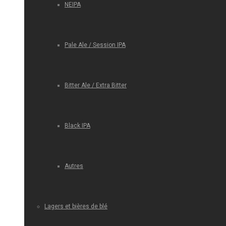
NEIPA
Pale Ale / Session IPA
Bitter Ale / Extra Bitter
Black IPA
Autres
Lagers et bières de blé