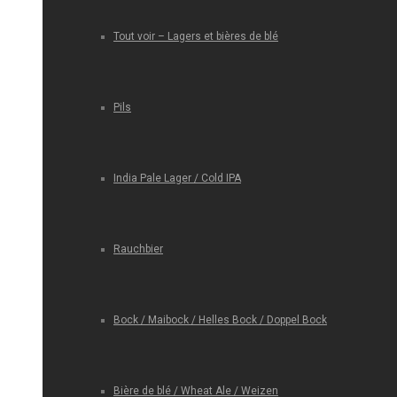
Tout voir – Lagers et bières de blé
Pils
India Pale Lager / Cold IPA
Rauchbier
Bock / Maibock / Helles Bock / Doppel Bock
Bière de blé / Wheat Ale / Weizen