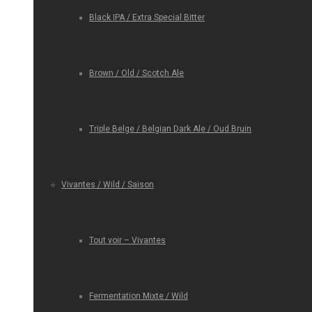
Black IPA / Extra Special Bitter
Brown / Old / Scotch Ale
Triple Belge / Belgian Dark Ale / Oud Bruin
Vivantes / Wild / Saison
Tout voir – Vivantes
Fermentation Mixte / Wild