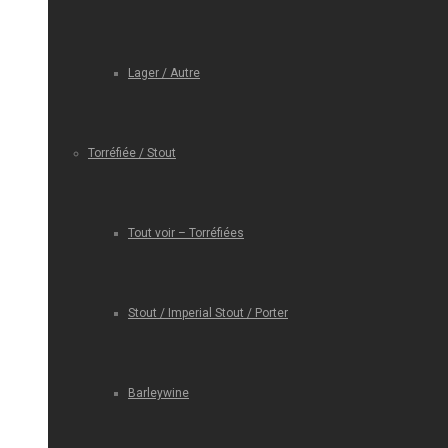
Lager / Autre
Torréfiée / Stout
Tout voir – Torréfiées
Stout / Imperial Stout / Porter
Barleywine