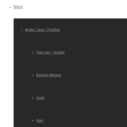
Bière
Acide / Sour / Fruitées
Tout voir – Acides
Berliner Weisse
Gose
Sour