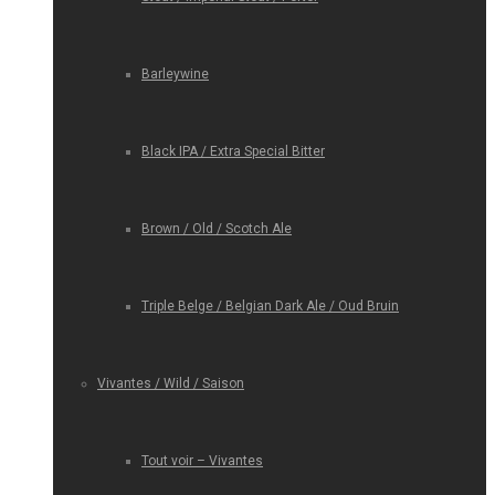
Barleywine
Black IPA / Extra Special Bitter
Brown / Old / Scotch Ale
Triple Belge / Belgian Dark Ale / Oud Bruin
Vivantes / Wild / Saison
Tout voir – Vivantes