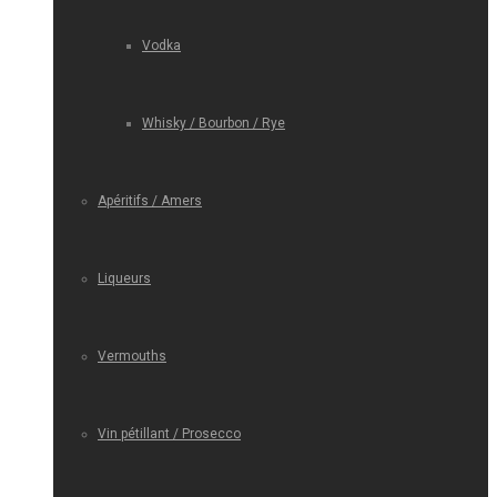
Vodka
Whisky / Bourbon / Rye
Apéritifs / Amers
Liqueurs
Vermouths
Vin pétillant / Prosecco