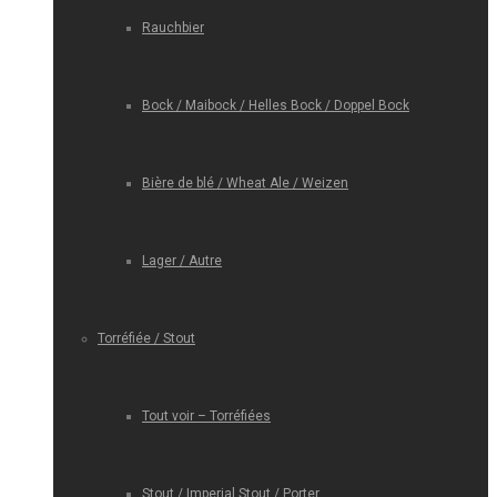
Rauchbier
Bock / Maibock / Helles Bock / Doppel Bock
Bière de blé / Wheat Ale / Weizen
Lager / Autre
Torréfiée / Stout
Tout voir – Torréfiées
Stout / Imperial Stout / Porter