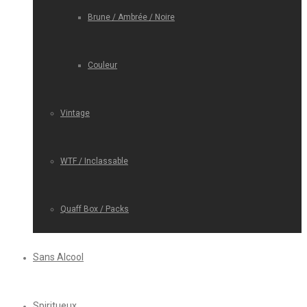
Brune / Ambrée / Noire
Couleur
Vintage
WTF / Inclassable
Quaff Box / Packs
Sans Alcool
Spiritueux