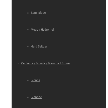
Sans alcool
Mead / Hydromel
Hard Seltzer
Couleurs / Blonde / Blanche / Brune
Blonde
Blanche