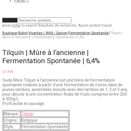
Panier
0
Effacer
press
Enter
to search
Résultats de recherche:
Aucun produit trouvé.
Boutique
/
Bière
/
Vivantes / Wild / Saison
/
Fermentation Spontanée
/
Tilquin |
Mûre à l’ancienne | Fermentation Spontanée | 6,4%
Tilquin | Mûre à l’ancienne |
Fermentation Spontanée | 6,4%
21,90
€
Oude Mûre Tilquin à l’ancienne est une bière de fermentation
spontanée réalisée à partir d’une fermentation de mûres dans de
jeunes lambics, assemblés ensuite avec des lambics de 1, 2 et 3 ans,
pour aboutir à une concentration finale de fruits comprise entre 260
à 300g/L.
Profil acide et sauvage.
Marque
Tilquin
Origine
Belgique
Style
Fermentation Spontanée