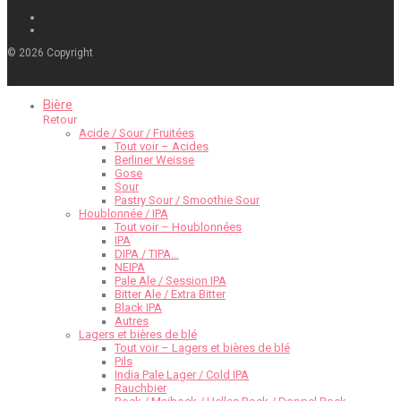
©
2026
Copyright
Bière
Retour
Acide / Sour / Fruitées
Tout voir – Acides
Berliner Weisse
Gose
Sour
Pastry Sour / Smoothie Sour
Houblonnée / IPA
Tout voir – Houblonnées
IPA
DIPA / TIPA…
NEIPA
Pale Ale / Session IPA
Bitter Ale / Extra Bitter
Black IPA
Autres
Lagers et bières de blé
Tout voir – Lagers et bières de blé
Pils
India Pale Lager / Cold IPA
Rauchbier