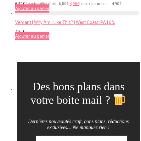
6,50
€
Le prix initial était : 6,50€.
4,90
€
Le prix actuel est : 4,90€.
Ajouter au panier
Verdant | Why Am I Like This? | West Coast IPA | 6%
7,90
€
Ajouter au panier
Des bons plans dans
votre boite mail ?
Dernières nouveautés craft, bons plans, réductions
exclusives… Ne manquez rien !