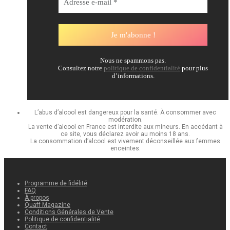
Nous ne spammons pas.
Consultez notre
politique de confidentialité
pour plus
d’informations.
L’abus d’alcool est dangereux pour la santé. À consommer avec
modération.
La vente d’alcool en France est interdite aux mineurs. En accédant à
ce site, vous déclarez avoir au moins 18 ans.
La consommation d’alcool est vivement déconseillée aux femmes
enceintes.
Programme de fidélité
FAQ
À propos
Quaff Magazine
Conditions Générales de Vente
Politique de confidentialité
Contact