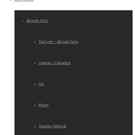
Alcools forts
Tout voir – Alcools forts
Cognac / Calvados
Gin
Rhum
Tequila / Mezcal