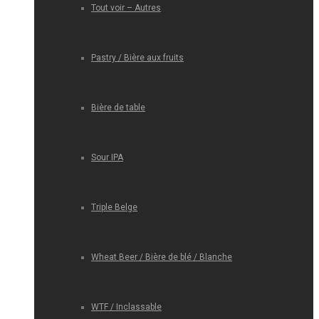
Tout voir – Autres
Pastry / Bière aux fruits
Bière de table
Sour IPA
Triple Belge
Wheat Beer / Bière de blé / Blanche
WTF / Inclassable