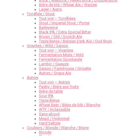
Bock / Maibock / Helles Bock / Doppel Bock
Bière de blé / Wheat Ale / Weizen
Lager / Autre
Torréfiée / Stout
Tout voir – Torréfiées
Stout / Imperial Stout / Porter
Barleywine
Black IPA / Extra Special Bitter
Brown / Old / Scotch Ale
Triple Belge / Belgian Dark Ale / Oud Bruin
Vivantes / Wild / Saison
Tout voir – Vivantes
Fermentation Mixte / Wild
Fermentation Spontanée
Lambic / Gueuze
Saison / Farmhouse / Grisette
Autres / Grape Ale
Autres
Tout voir – Autres
Pastry / Bière aux fruits
Bière de table
Sour IPA
Triple Belge
Wheat Beer / Bière de blé / Blanche
WTF / Inclassable
Sans alcool
Mead / Hydromel
Hard Seltzer
Couleurs / Blonde / Blanche / Brune
Blonde