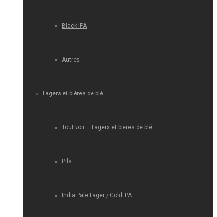
Black IPA
Autres
Lagers et bières de blé
Tout voir – Lagers et bières de blé
Pils
India Pale Lager / Cold IPA