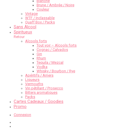
Blanche
Brune / Ambrée / Noire
Couleur
Vintage
WTF / Inclassable
Quaff Box / Packs
Sans Alcool
Spiritueux
Retour
Alcools forts
Tout voir – Alcools forts
Cognac / Calvados
Gin
Rhum
Tequila / Mezcal
Vodka
Whisky / Bourbon / Rye
Apéritifs / Amers
Liqueurs
Vermouths
Vin pétillant / Prosecco
Bitters aromatiques
Packs
Cartes Cadeaux / Goodies
Promo
Connexion