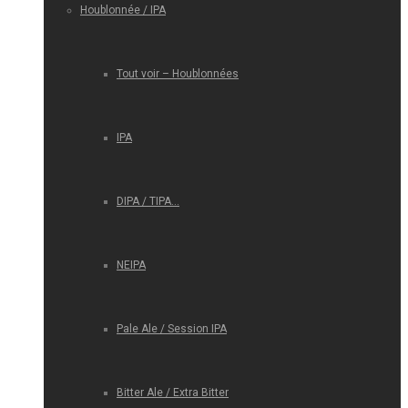
Houblonnée / IPA
Tout voir – Houblonnées
IPA
DIPA / TIPA…
NEIPA
Pale Ale / Session IPA
Bitter Ale / Extra Bitter