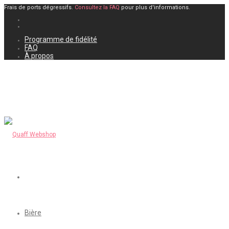
Frais de ports dégressifs.
Consultez la FAQ
pour plus d'informations.
Programme de fidélité
FAQ
À propos
Bière