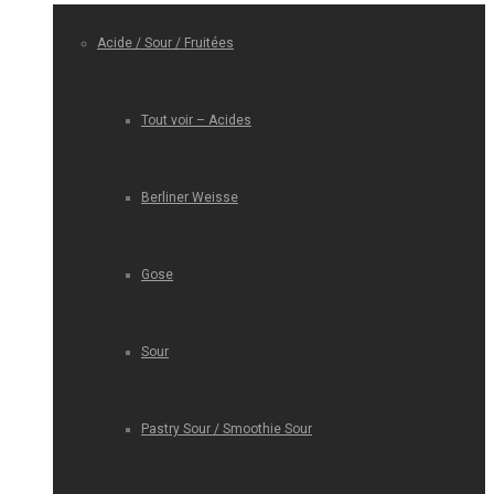
Acide / Sour / Fruitées
Tout voir – Acides
Berliner Weisse
Gose
Sour
Pastry Sour / Smoothie Sour