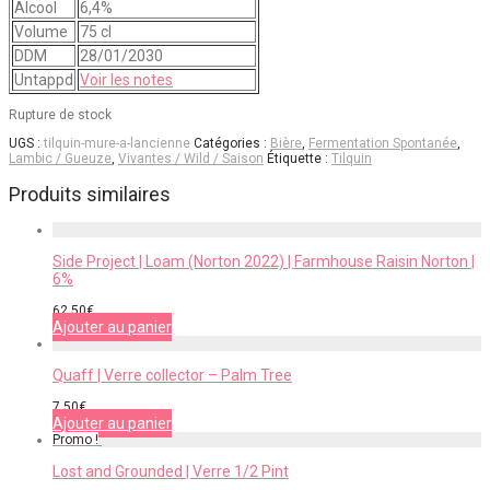
Alcool
6,4%
Volume
75 cl
DDM
28/01/2030
Untappd
Voir les notes
Rupture de stock
UGS :
tilquin-mure-a-lancienne
Catégories :
Bière
,
Fermentation Spontanée
,
Lambic / Gueuze
,
Vivantes / Wild / Saison
Étiquette :
Tilquin
Produits similaires
Side Project | Loam (Norton 2022) | Farmhouse Raisin Norton |
6%
62,50
€
Ajouter au panier
Quaff | Verre collector – Palm Tree
7,50
€
Ajouter au panier
Promo !
Lost and Grounded | Verre 1/2 Pint