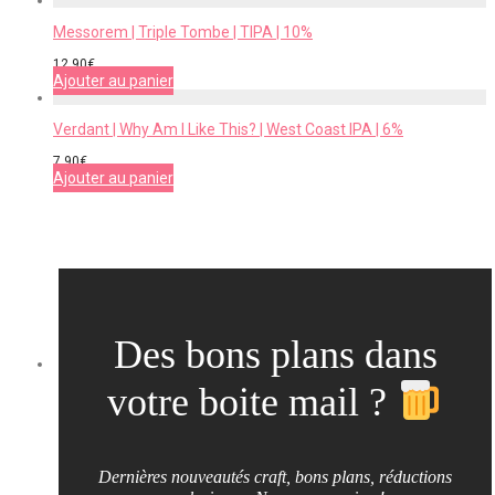
Messorem | Triple Tombe | TIPA | 10%
12,90
€
Ajouter au panier
Verdant | Why Am I Like This? | West Coast IPA | 6%
7,90
€
Ajouter au panier
Des bons plans dans
votre boite mail ?
Dernières nouveautés craft, bons plans, réductions