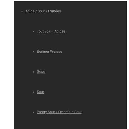
Acide / Sour / Fruitées
Tout voir – Acides
Berliner Weisse
Gose
Sour
Pastry Sour / Smoothie Sour