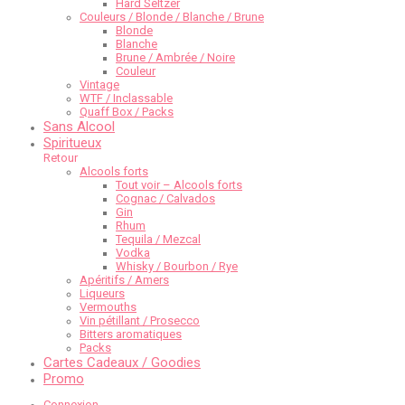
Hard Seltzer
Couleurs / Blonde / Blanche / Brune
Blonde
Blanche
Brune / Ambrée / Noire
Couleur
Vintage
WTF / Inclassable
Quaff Box / Packs
Sans Alcool
Spiritueux
Retour
Alcools forts
Tout voir – Alcools forts
Cognac / Calvados
Gin
Rhum
Tequila / Mezcal
Vodka
Whisky / Bourbon / Rye
Apéritifs / Amers
Liqueurs
Vermouths
Vin pétillant / Prosecco
Bitters aromatiques
Packs
Cartes Cadeaux / Goodies
Promo
Connexion