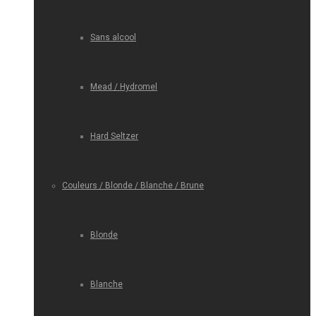
Sans alcool
Mead / Hydromel
Hard Seltzer
Couleurs / Blonde / Blanche / Brune
Blonde
Blanche