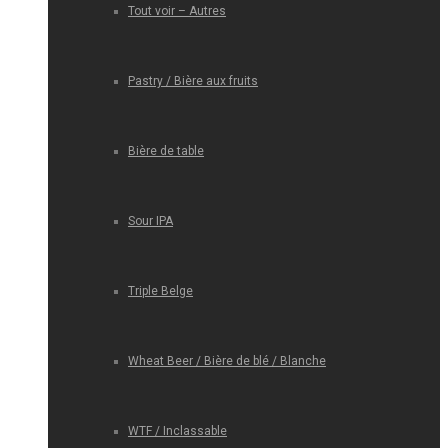
Tout voir – Autres
Pastry / Bière aux fruits
Bière de table
Sour IPA
Triple Belge
Wheat Beer / Bière de blé / Blanche
WTF / Inclassable