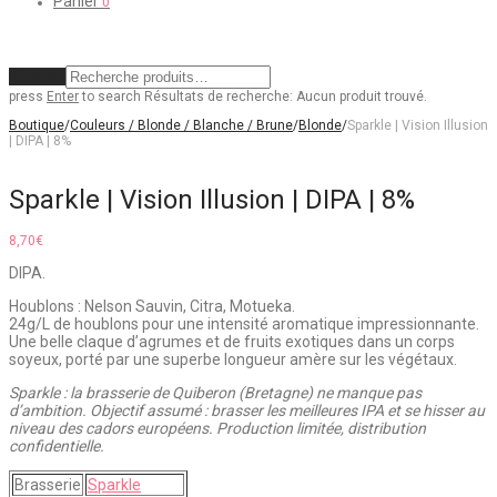
Panier
0
Effacer
press
Enter
to search
Résultats de recherche:
Aucun produit trouvé.
Boutique
/
Couleurs / Blonde / Blanche / Brune
/
Blonde
/
Sparkle | Vision Illusion
| DIPA | 8%
Sparkle | Vision Illusion | DIPA | 8%
8,70
€
DIPA.
Houblons : Nelson Sauvin, Citra, Motueka.
24g/L de houblons pour une intensité aromatique impressionnante.
Une belle claque d’agrumes et de fruits exotiques dans un corps
soyeux, porté par une superbe longueur amère sur les végétaux.
Sparkle : la brasserie de Quiberon (Bretagne) ne manque pas
d’ambition. Objectif assumé : brasser les meilleures IPA et se hisser au
niveau des cadors européens. Production limitée, distribution
confidentielle.
Brasserie
Sparkle