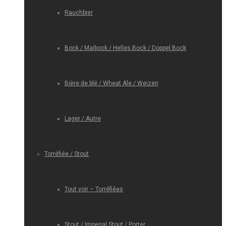
Rauchbier
Bock / Maibock / Helles Bock / Doppel Bock
Bière de blé / Wheat Ale / Weizen
Lager / Autre
Torréfiée / Stout
Tout voir – Torréfiées
Stout / Imperial Stout / Porter