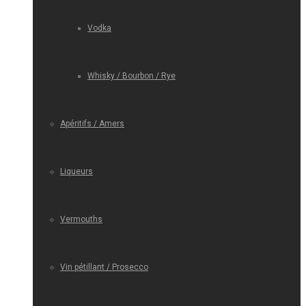
Vodka
Whisky / Bourbon / Rye
Apéritifs / Amers
Liqueurs
Vermouths
Vin pétillant / Prosecco