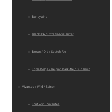
Barleywine
Black IPA / Extra Special Bitter
Brown / Old / Scotch Ale
Triple Belge / Belgian Dark Ale / Oud Bruin
Vivantes / Wild / Saison
Tout voir – Vivantes