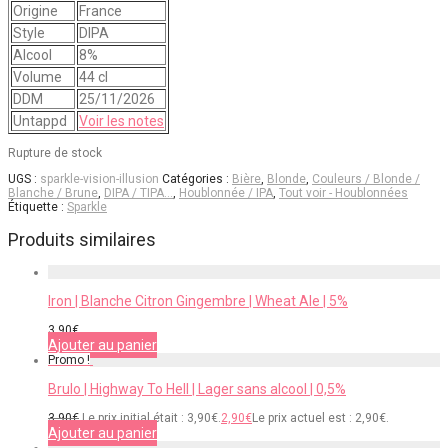
Origine
France
Style
DIPA
Alcool
8%
Volume
44 cl
DDM
25/11/2026
Untappd
Voir les notes
Rupture de stock
UGS :
sparkle-vision-illusion
Catégories :
Bière
,
Blonde
,
Couleurs / Blonde /
Blanche / Brune
,
DIPA / TIPA…
,
Houblonnée / IPA
,
Tout voir - Houblonnées
Étiquette :
Sparkle
Produits similaires
Iron | Blanche Citron Gingembre | Wheat Ale | 5%
3,90
€
Ajouter au panier
Promo !
Brulo | Highway To Hell | Lager sans alcool | 0,5%
3,90
€
Le prix initial était : 3,90€.
2,90
€
Le prix actuel est : 2,90€.
Ajouter au panier