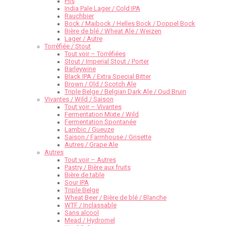
Pils
India Pale Lager / Cold IPA
Rauchbier
Bock / Maibock / Helles Bock / Doppel Bock
Bière de blé / Wheat Ale / Weizen
Lager / Autre
Torréfiée / Stout
Tout voir – Torréfiées
Stout / Imperial Stout / Porter
Barleywine
Black IPA / Extra Special Bitter
Brown / Old / Scotch Ale
Triple Belge / Belgian Dark Ale / Oud Bruin
Vivantes / Wild / Saison
Tout voir – Vivantes
Fermentation Mixte / Wild
Fermentation Spontanée
Lambic / Gueuze
Saison / Farmhouse / Grisette
Autres / Grape Ale
Autres
Tout voir – Autres
Pastry / Bière aux fruits
Bière de table
Sour IPA
Triple Belge
Wheat Beer / Bière de blé / Blanche
WTF / Inclassable
Sans alcool
Mead / Hydromel