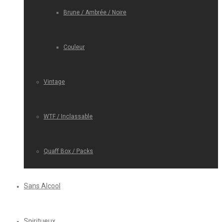
Brune / Ambrée / Noire
Couleur
Vintage
WTF / Inclassable
Quaff Box / Packs
Sans Alcool
Spiritueux