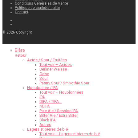
Conditions Générales de Vente
Politique de confidentialité
Contact
©
2026
Copyright
Bière
Retour
Acide / Sour / Fruitées
Tout voir – Acides
Berliner Weisse
Gose
Sour
Pastry Sour / Smoothie Sour
Houblonnée / IPA
Tout voir – Houblonnées
IPA
DIPA / TIPA…
NEIPA
Pale Ale / Session IPA
Bitter Ale / Extra Bitter
Black IPA
Autres
Lagers et bières de blé
Tout voir – Lagers et bières de blé