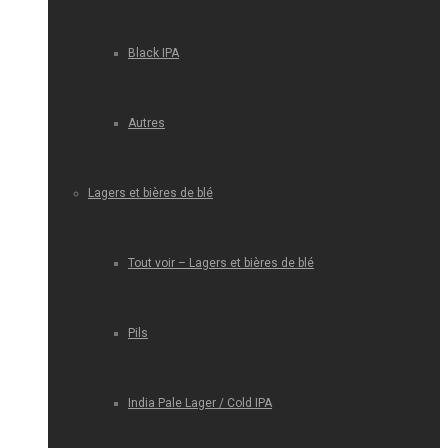
Black IPA
Autres
Lagers et bières de blé
Tout voir – Lagers et bières de blé
Pils
India Pale Lager / Cold IPA