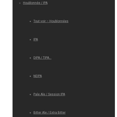
Houblonnée / IPA
Tout voir – Houblonnées
IPA
DIPA / TIPA…
NEIPA
Pale Ale / Session IPA
Bitter Ale / Extra Bitter