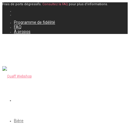
Frais de ports dégressifs.
Consultez la FAQ
pour plus d'informations.
Programme de fidélité
FAQ
À propos
Bière