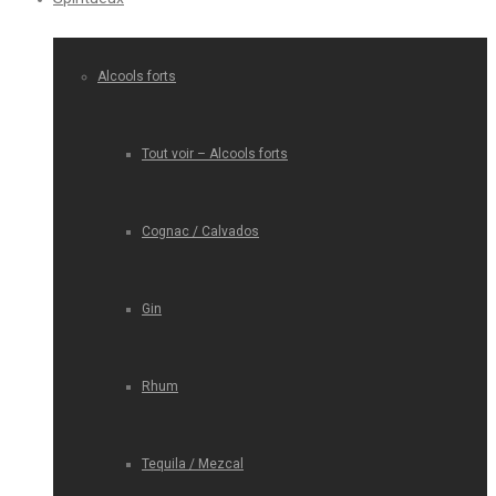
Alcools forts
Tout voir – Alcools forts
Cognac / Calvados
Gin
Rhum
Tequila / Mezcal