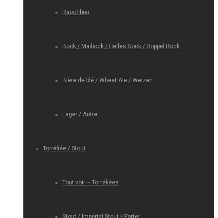
Rauchbier
Bock / Maibock / Helles Bock / Doppel Bock
Bière de blé / Wheat Ale / Weizen
Lager / Autre
Torréfiée / Stout
Tout voir – Torréfiées
Stout / Imperial Stout / Porter