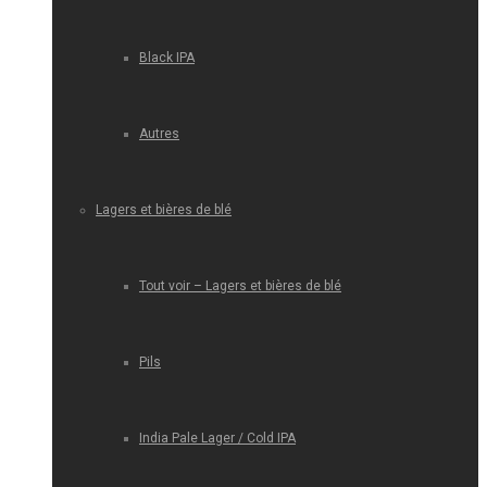
Black IPA
Autres
Lagers et bières de blé
Tout voir – Lagers et bières de blé
Pils
India Pale Lager / Cold IPA