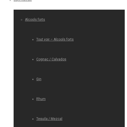
Alcools forts
Tout voir – Alcools forts
Cognac / Calvados
Gin
Rhum
Tequila / Mezcal