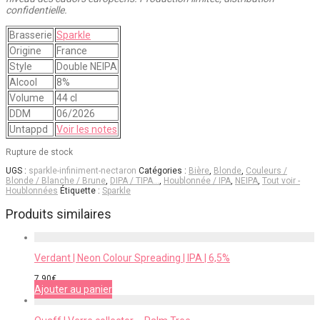
confidentielle.
Brasserie
Sparkle
Origine
France
Style
Double NEIPA
Alcool
8%
Volume
44 cl
DDM
06/2026
Untappd
Voir les notes
Rupture de stock
UGS :
sparkle-infiniment-nectaron
Catégories :
Bière
,
Blonde
,
Couleurs /
Blonde / Blanche / Brune
,
DIPA / TIPA…
,
Houblonnée / IPA
,
NEIPA
,
Tout voir -
Houblonnées
Étiquette :
Sparkle
Produits similaires
Verdant | Neon Colour Spreading | IPA | 6,5%
7,90
€
Ajouter au panier