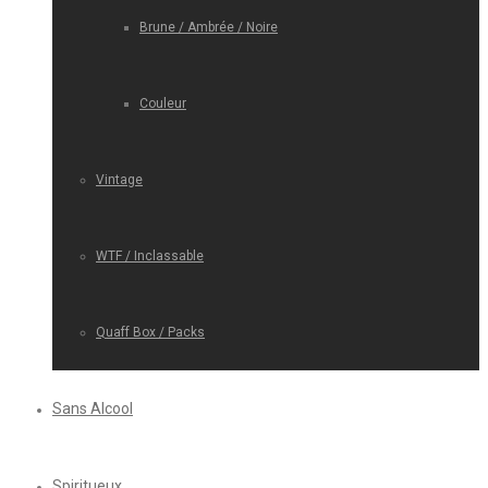
Brune / Ambrée / Noire
Couleur
Vintage
WTF / Inclassable
Quaff Box / Packs
Sans Alcool
Spiritueux