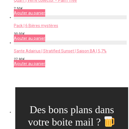
Quaff | Verre collector – Palm Tree
7,50
€
Ajouter au panier
Pack | 6 Bières mystères
30,00
€
Ajouter au panier
Sante Adairius | Stratified Sunset | Saison BA | 5,7%
27,90
€
Ajouter au panier
Des bons plans dans
votre boite mail ?