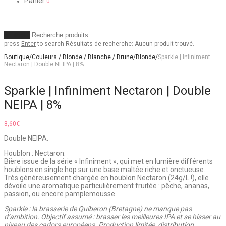
Panier
0
Effacer
press
Enter
to search
Résultats de recherche:
Aucun produit trouvé.
Boutique
/
Couleurs / Blonde / Blanche / Brune
/
Blonde
/
Sparkle | Infiniment
Nectaron | Double NEIPA | 8%
Sparkle | Infiniment Nectaron | Double
NEIPA | 8%
8,60
€
Double NEIPA.
Houblon : Nectaron.
Bière issue de la série « Infiniment », qui met en lumière différents
houblons en single hop sur une base maltée riche et onctueuse.
Très généreusement chargée en houblon Nectaron (24g/L !), elle
dévoile une aromatique particulièrement fruitée : pêche, ananas,
passion, ou encore pamplemousse.
Sparkle : la brasserie de Quiberon (Bretagne) ne manque pas
d’ambition. Objectif assumé : brasser les meilleures IPA et se hisser au
niveau des cadors européens. Production limitée, distribution