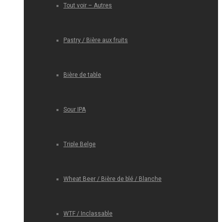
Tout voir – Autres
Pastry / Bière aux fruits
Bière de table
Sour IPA
Triple Belge
Wheat Beer / Bière de blé / Blanche
WTF / Inclassable