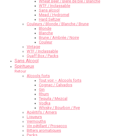
Wheat Beer / Bière de blé / Blanche
WTF / Inclassable
Sans alcool
Mead / Hydromel
Hard Seltzer
Couleurs / Blonde / Blanche / Brune
Blonde
Blanche
Brune / Ambrée / Noire
Couleur
Vintage
WTF / Inclassable
Quaff Box / Packs
Sans Alcool
Spiritueux
Retour
Alcools forts
Tout voir – Alcools forts
Cognac / Calvados
Gin
Rhum
Tequila / Mezcal
Vodka
Whisky / Bourbon / Rye
Apéritifs / Amers
Liqueurs
Vermouths
Vin pétillant / Prosecco
Bitters aromatiques
Packs