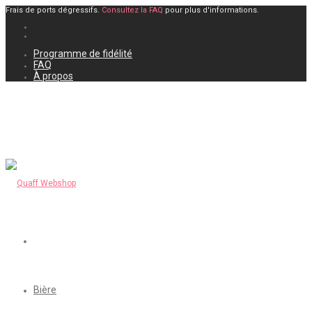
Frais de ports dégressifs.
Consultez la FAQ
pour plus d'informations.
Programme de fidélité
FAQ
À propos
Bière