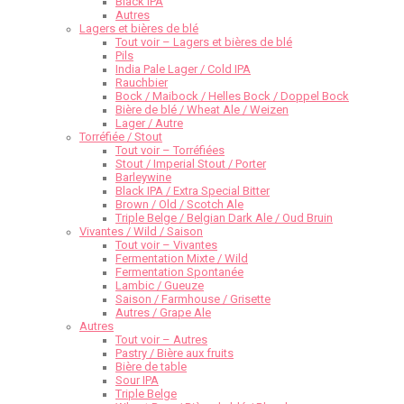
Black IPA
Autres
Lagers et bières de blé
Tout voir – Lagers et bières de blé
Pils
India Pale Lager / Cold IPA
Rauchbier
Bock / Maibock / Helles Bock / Doppel Bock
Bière de blé / Wheat Ale / Weizen
Lager / Autre
Torréfiée / Stout
Tout voir – Torréfiées
Stout / Imperial Stout / Porter
Barleywine
Black IPA / Extra Special Bitter
Brown / Old / Scotch Ale
Triple Belge / Belgian Dark Ale / Oud Bruin
Vivantes / Wild / Saison
Tout voir – Vivantes
Fermentation Mixte / Wild
Fermentation Spontanée
Lambic / Gueuze
Saison / Farmhouse / Grisette
Autres / Grape Ale
Autres
Tout voir – Autres
Pastry / Bière aux fruits
Bière de table
Sour IPA
Triple Belge