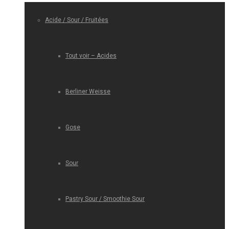
Acide / Sour / Fruitées
Tout voir – Acides
Berliner Weisse
Gose
Sour
Pastry Sour / Smoothie Sour