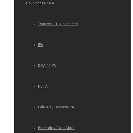
Houblonnée / IPA
Tout voir – Houblonnées
IPA
DIPA / TIPA…
NEIPA
Pale Ale / Session IPA
Bitter Ale / Extra Bitter