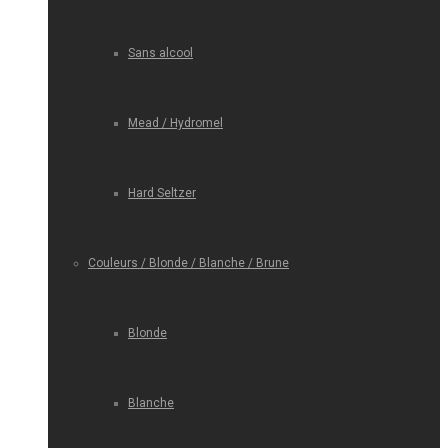
Sans alcool
Mead / Hydromel
Hard Seltzer
Couleurs / Blonde / Blanche / Brune
Blonde
Blanche