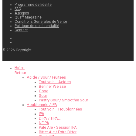
Programme de fidélité
FAQ
À propos
Quaff Magazine
Conditions Générales de Vente
Politique de confidentialité
Contact
©
2026
Copyright
Bière
Retour
Acide / Sour / Fruitées
Tout voir – Acides
Berliner Weisse
Gose
Sour
Pastry Sour / Smoothie Sour
Houblonnée / IPA
Tout voir – Houblonnées
IPA
DIPA / TIPA…
NEIPA
Pale Ale / Session IPA
Bitter Ale / Extra Bitter