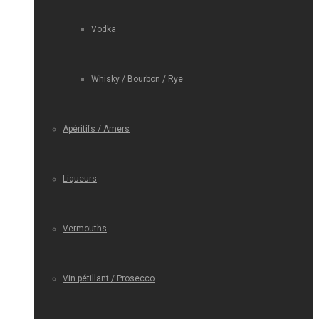
Vodka
Whisky / Bourbon / Rye
Apéritifs / Amers
Liqueurs
Vermouths
Vin pétillant / Prosecco