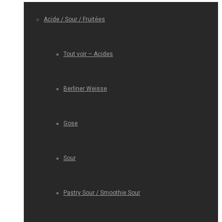
Acide / Sour / Fruitées
Tout voir – Acides
Berliner Weisse
Gose
Sour
Pastry Sour / Smoothie Sour