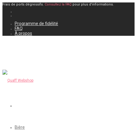
Frais de ports dégressifs.
Consultez la FAQ
pour plus d'informations.
Programme de fidélité
FAQ
À propos
Bière