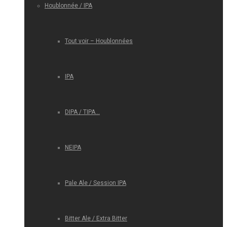
Houblonnée / IPA
Tout voir – Houblonnées
IPA
DIPA / TIPA…
NEIPA
Pale Ale / Session IPA
Bitter Ale / Extra Bitter