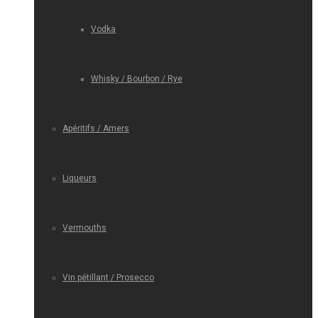
Vodka
Whisky / Bourbon / Rye
Apéritifs / Amers
Liqueurs
Vermouths
Vin pétillant / Prosecco