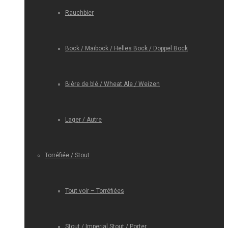
Rauchbier
Bock / Maibock / Helles Bock / Doppel Bock
Bière de blé / Wheat Ale / Weizen
Lager / Autre
Torréfiée / Stout
Tout voir – Torréfiées
Stout / Imperial Stout / Porter