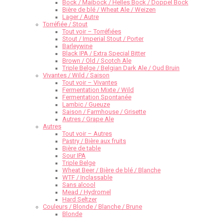
Bock / Maibock / Helles Bock / Doppel Bock
Bière de blé / Wheat Ale / Weizen
Lager / Autre
Torréfiée / Stout
Tout voir – Torréfiées
Stout / Imperial Stout / Porter
Barleywine
Black IPA / Extra Special Bitter
Brown / Old / Scotch Ale
Triple Belge / Belgian Dark Ale / Oud Bruin
Vivantes / Wild / Saison
Tout voir – Vivantes
Fermentation Mixte / Wild
Fermentation Spontanée
Lambic / Gueuze
Saison / Farmhouse / Grisette
Autres / Grape Ale
Autres
Tout voir – Autres
Pastry / Bière aux fruits
Bière de table
Sour IPA
Triple Belge
Wheat Beer / Bière de blé / Blanche
WTF / Inclassable
Sans alcool
Mead / Hydromel
Hard Seltzer
Couleurs / Blonde / Blanche / Brune
Blonde