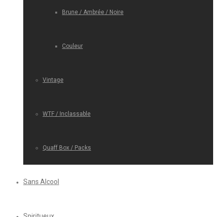
Brune / Ambrée / Noire
Couleur
Vintage
WTF / Inclassable
Quaff Box / Packs
Sans Alcool
Spiritueux