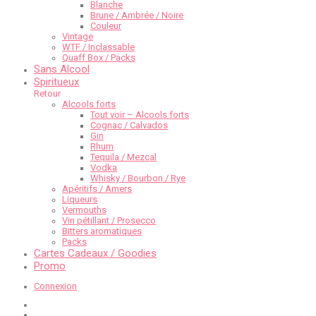
Blanche
Brune / Ambrée / Noire
Couleur
Vintage
WTF / Inclassable
Quaff Box / Packs
Sans Alcool
Spiritueux
Retour
Alcools forts
Tout voir – Alcools forts
Cognac / Calvados
Gin
Rhum
Tequila / Mezcal
Vodka
Whisky / Bourbon / Rye
Apéritifs / Amers
Liqueurs
Vermouths
Vin pétillant / Prosecco
Bitters aromatiques
Packs
Cartes Cadeaux / Goodies
Promo
Connexion