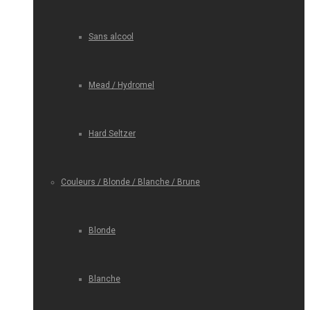
Sans alcool
Mead / Hydromel
Hard Seltzer
Couleurs / Blonde / Blanche / Brune
Blonde
Blanche