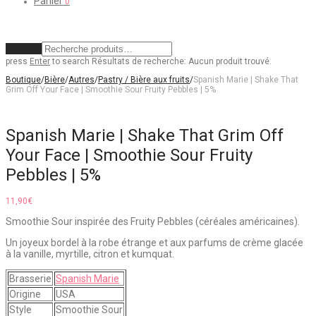
Panier
0
Effacer
press
Enter
to search
Résultats de recherche:
Aucun produit trouvé.
Boutique
/
Bière
/
Autres
/
Pastry / Bière aux fruits
/
Spanish Marie | Shake That
Grim Off Your Face | Smoothie Sour Fruity Pebbles | 5%
Spanish Marie | Shake That Grim Off
Your Face | Smoothie Sour Fruity
Pebbles | 5%
11,90
€
Smoothie Sour inspirée des Fruity Pebbles (céréales américaines).
Un joyeux bordel à la robe étrange et aux parfums de crème glacée
à la vanille, myrtille, citron et kumquat.
Brasserie
Spanish Marie
Origine
USA
Style
Smoothie Sour