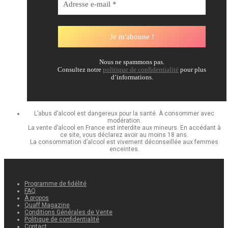
Nous ne spammons pas.
Consultez notre
politique de confidentialité
pour plus
d’informations.
L’abus d’alcool est dangereux pour la santé. À consommer avec
modération.
La vente d’alcool en France est interdite aux mineurs. En accédant à
ce site, vous déclarez avoir au moins 18 ans.
La consommation d’alcool est vivement déconseillée aux femmes
enceintes.
Programme de fidélité
FAQ
À propos
Quaff Magazine
Conditions Générales de Vente
Politique de confidentialité
Contact