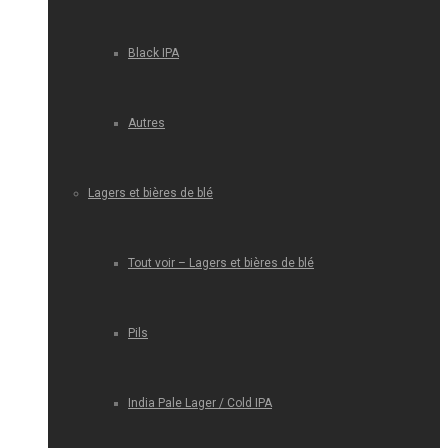
Black IPA
Autres
Lagers et bières de blé
Tout voir – Lagers et bières de blé
Pils
India Pale Lager / Cold IPA