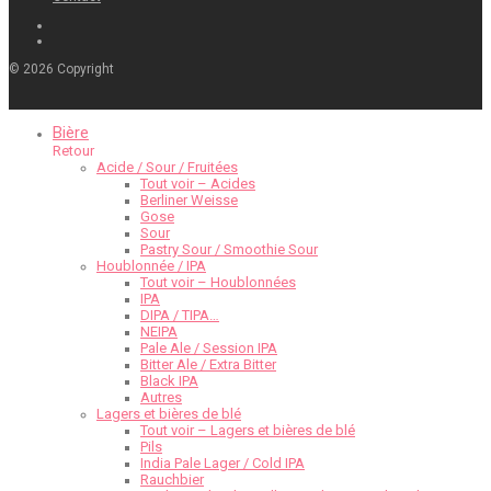
©
2026
Copyright
Bière
Retour
Acide / Sour / Fruitées
Tout voir – Acides
Berliner Weisse
Gose
Sour
Pastry Sour / Smoothie Sour
Houblonnée / IPA
Tout voir – Houblonnées
IPA
DIPA / TIPA…
NEIPA
Pale Ale / Session IPA
Bitter Ale / Extra Bitter
Black IPA
Autres
Lagers et bières de blé
Tout voir – Lagers et bières de blé
Pils
India Pale Lager / Cold IPA
Rauchbier