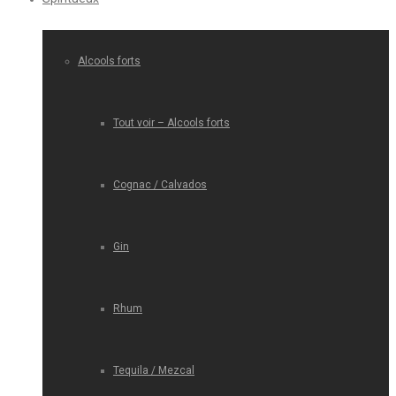
Alcools forts
Tout voir – Alcools forts
Cognac / Calvados
Gin
Rhum
Tequila / Mezcal