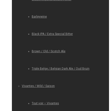
Barleywine
Black IPA / Extra Special Bitter
Brown / Old / Scotch Ale
Triple Belge / Belgian Dark Ale / Oud Bruin
Vivantes / Wild / Saison
Tout voir – Vivantes