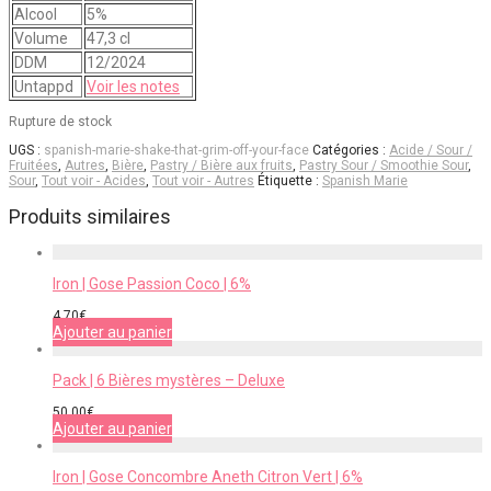
Alcool
5%
Volume
47,3 cl
DDM
12/2024
Untappd
Voir les notes
Rupture de stock
UGS :
spanish-marie-shake-that-grim-off-your-face
Catégories :
Acide / Sour /
Fruitées
,
Autres
,
Bière
,
Pastry / Bière aux fruits
,
Pastry Sour / Smoothie Sour
,
Sour
,
Tout voir - Acides
,
Tout voir - Autres
Étiquette :
Spanish Marie
Produits similaires
Iron | Gose Passion Coco | 6%
4,70
€
Ajouter au panier
Pack | 6 Bières mystères – Deluxe
50,00
€
Ajouter au panier
Iron | Gose Concombre Aneth Citron Vert | 6%