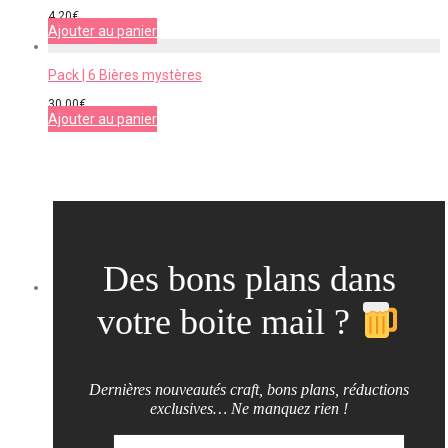
4,20
€
Ajouter au panier
Pack | 6 Bières mystères
30,00
€
Ajouter au panier
Des bons plans dans
votre boite mail ?
Dernières nouveautés craft, bons plans, réductions
exclusives… Ne manquez rien !