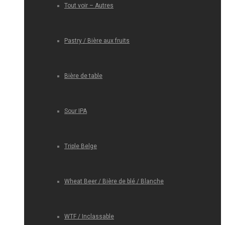
Tout voir – Autres
Pastry / Bière aux fruits
Bière de table
Sour IPA
Triple Belge
Wheat Beer / Bière de blé / Blanche
WTF / Inclassable