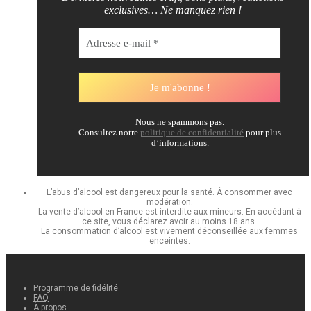
exclusives… Ne manquez rien !
Nous ne spammons pas.
Consultez notre
politique de confidentialité
pour plus
d’informations.
L’abus d’alcool est dangereux pour la santé. À consommer avec
modération.
La vente d’alcool en France est interdite aux mineurs. En accédant à
ce site, vous déclarez avoir au moins 18 ans.
La consommation d’alcool est vivement déconseillée aux femmes
enceintes.
Programme de fidélité
FAQ
À propos