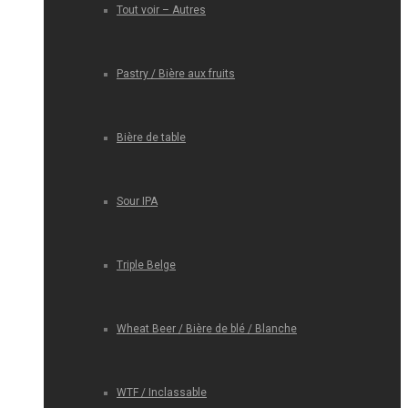
Tout voir – Autres
Pastry / Bière aux fruits
Bière de table
Sour IPA
Triple Belge
Wheat Beer / Bière de blé / Blanche
WTF / Inclassable