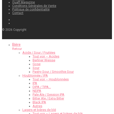
Quaff Magazine
Conditions Générales de Vente
Politique de confidentialité
Contact
©
2026
Copyright
Bière
Retour
Acide / Sour / Fruitées
Tout voir – Acides
Berliner Weisse
Gose
Sour
Pastry Sour / Smoothie Sour
Houblonnée / IPA
Tout voir – Houblonnées
IPA
DIPA / TIPA…
NEIPA
Pale Ale / Session IPA
Bitter Ale / Extra Bitter
Black IPA
Autres
Lagers et bières de blé
Tout voir – Lagers et bières de blé