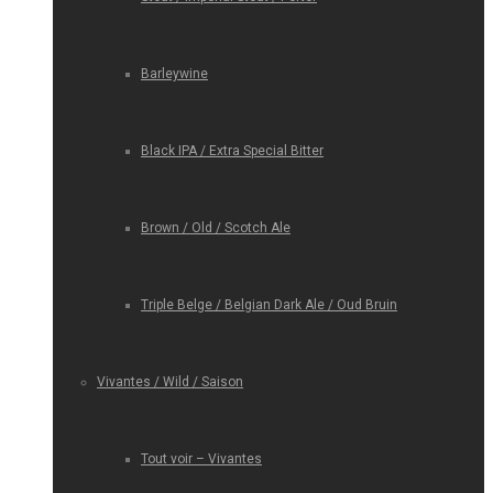
Barleywine
Black IPA / Extra Special Bitter
Brown / Old / Scotch Ale
Triple Belge / Belgian Dark Ale / Oud Bruin
Vivantes / Wild / Saison
Tout voir – Vivantes