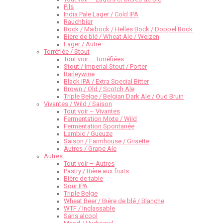
Pils
India Pale Lager / Cold IPA
Rauchbier
Bock / Maibock / Helles Bock / Doppel Bock
Bière de blé / Wheat Ale / Weizen
Lager / Autre
Torréfiée / Stout
Tout voir – Torréfiées
Stout / Imperial Stout / Porter
Barleywine
Black IPA / Extra Special Bitter
Brown / Old / Scotch Ale
Triple Belge / Belgian Dark Ale / Oud Bruin
Vivantes / Wild / Saison
Tout voir – Vivantes
Fermentation Mixte / Wild
Fermentation Spontanée
Lambic / Gueuze
Saison / Farmhouse / Grisette
Autres / Grape Ale
Autres
Tout voir – Autres
Pastry / Bière aux fruits
Bière de table
Sour IPA
Triple Belge
Wheat Beer / Bière de blé / Blanche
WTF / Inclassable
Sans alcool