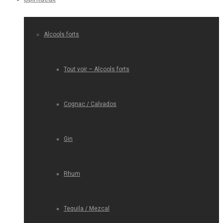
Alcools forts
Tout voir – Alcools forts
Cognac / Calvados
Gin
Rhum
Tequila / Mezcal