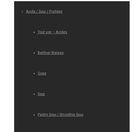
Acide / Sour / Fruitées
Tout voir – Acides
Berliner Weisse
Gose
Sour
Pastry Sour / Smoothie Sour