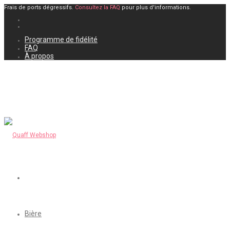
Frais de ports dégressifs.
Consultez la FAQ
pour plus d'informations.
Programme de fidélité
FAQ
À propos
Bière