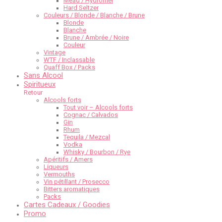
Mead / Hydromel
Hard Seltzer
Couleurs / Blonde / Blanche / Brune
Blonde
Blanche
Brune / Ambrée / Noire
Couleur
Vintage
WTF / Inclassable
Quaff Box / Packs
Sans Alcool
Spiritueux
Retour
Alcools forts
Tout voir – Alcools forts
Cognac / Calvados
Gin
Rhum
Tequila / Mezcal
Vodka
Whisky / Bourbon / Rye
Apéritifs / Amers
Liqueurs
Vermouths
Vin pétillant / Prosecco
Bitters aromatiques
Packs
Cartes Cadeaux / Goodies
Promo