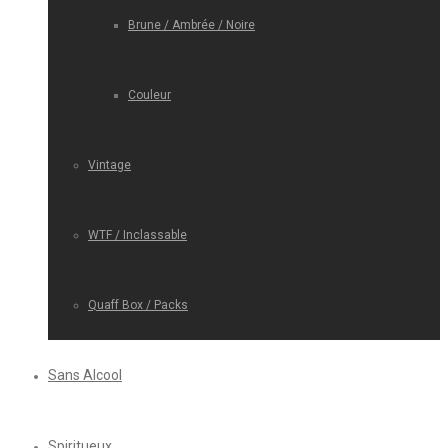
Brune / Ambrée / Noire
Couleur
Vintage
WTF / Inclassable
Quaff Box / Packs
Sans Alcool
Spiritueux