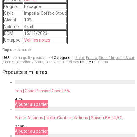
Origine
Espagne
Style
Imperial Coffee Stout
Alcool
10%
Volume
44 cl
DDM
15/12/2023
Untappd
Voir les notes
Rupture de stock
UGS :
soma-guilty-pleasure-44
Catégories :
Bière
,
Promo
,
Stout / Imperial Stout
/ Porter
,
Torréfiée / Stout
,
Tout voir - Torréfiées
Étiquette :
Soma
Produits similaires
Iron | Gose Passion Coco | 6%
4,70
€
Ajouter au panier
Sante Adairius | Idyllic Contemplations | Saison BA | 4,5%
27,90
€
Ajouter au panier