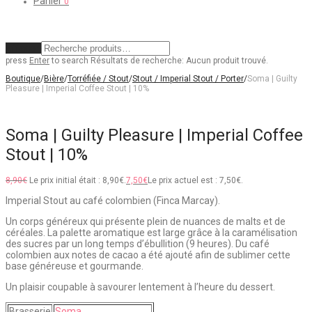
Panier
0
Effacer
press
Enter
to search
Résultats de recherche:
Aucun produit trouvé.
Boutique
/
Bière
/
Torréfiée / Stout
/
Stout / Imperial Stout / Porter
/
Soma | Guilty
Pleasure | Imperial Coffee Stout | 10%
Soma | Guilty Pleasure | Imperial Coffee
Stout | 10%
8,90
€
Le prix initial était : 8,90€.
7,50
€
Le prix actuel est : 7,50€.
Imperial Stout au café colombien (Finca Marcay).
Un corps généreux qui présente plein de nuances de malts et de
céréales. La palette aromatique est large grâce à la caramélisation
des sucres par un long temps d’ébullition (9 heures). Du café
colombien aux notes de cacao a été ajouté afin de sublimer cette
base généreuse et gourmande.
Un plaisir coupable à savourer lentement à l’heure du dessert.
Brasserie
Soma