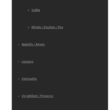
Vodka
Whisky / Bourbon / Rye
Apéritifs / Amers
Liqueurs
Vermouths
Vin pétillant / Prosecco