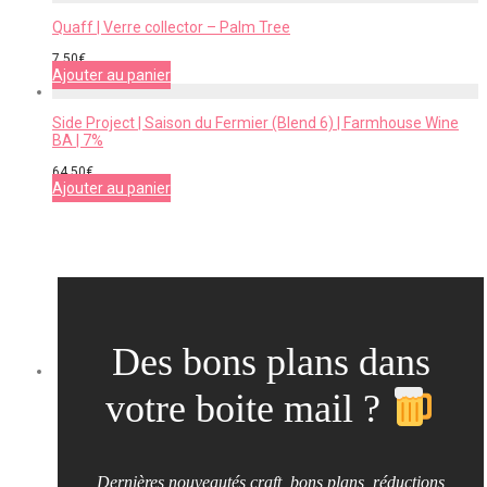
Quaff | Verre collector – Palm Tree
7,50
€
Ajouter au panier
Side Project | Saison du Fermier (Blend 6) | Farmhouse Wine
BA | 7%
64,50
€
Ajouter au panier
Des bons plans dans
votre boite mail ?
Dernières nouveautés craft, bons plans, réductions