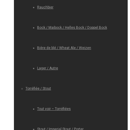
Rauchbier
Bock / Maibock / Helles Bock / Doppel Bock
Bière de blé / Wheat Ale / Weizen
Lager / Autre
Torréfiée / Stout
Tout voir – Torréfiées
Stout / Imperial Stout / Porter