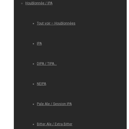
Houblonnée / IPA
Tout voir – Houblonnées
IPA
DIPA / TIPA…
NEIPA
Pale Ale / Session IPA
Bitter Ale / Extra Bitter