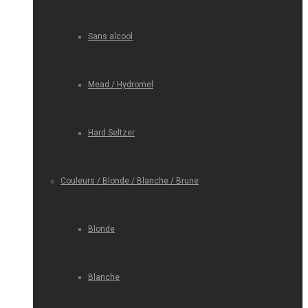
Sans alcool
Mead / Hydromel
Hard Seltzer
Couleurs / Blonde / Blanche / Brune
Blonde
Blanche