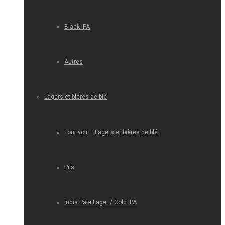
Black IPA
Autres
Lagers et bières de blé
Tout voir – Lagers et bières de blé
Pils
India Pale Lager / Cold IPA