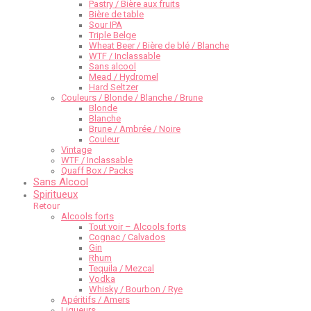
Pastry / Bière aux fruits
Bière de table
Sour IPA
Triple Belge
Wheat Beer / Bière de blé / Blanche
WTF / Inclassable
Sans alcool
Mead / Hydromel
Hard Seltzer
Couleurs / Blonde / Blanche / Brune
Blonde
Blanche
Brune / Ambrée / Noire
Couleur
Vintage
WTF / Inclassable
Quaff Box / Packs
Sans Alcool
Spiritueux
Retour
Alcools forts
Tout voir – Alcools forts
Cognac / Calvados
Gin
Rhum
Tequila / Mezcal
Vodka
Whisky / Bourbon / Rye
Apéritifs / Amers
Liqueurs