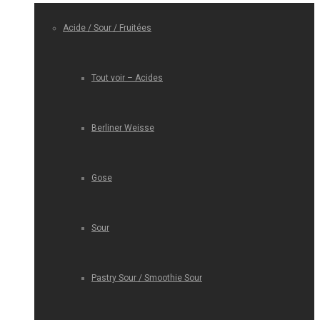
Acide / Sour / Fruitées
Tout voir – Acides
Berliner Weisse
Gose
Sour
Pastry Sour / Smoothie Sour