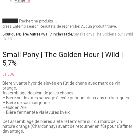
Panier
0
Effacer
press
Enter
to search
Résultats de recherche:
Aucun produit trouvé.
Boutique
/
Bière
/
Autres
/
WTF / Inclassable
/
Small Pony | The Golden Hour | Wild
| 5,7%
Small Pony | The Golden Hour | Wild |
5,7%
31,50
€
Bière vivante hybride élevée en fût de chêne avec marc de vin
orange.
Assemblage de plein de jolies choses :
– Bière sur levures sauvage élevée pendant deux ans en barriques
– Bière de sarrasin jeune
– Golden Ale
– Bière fermentée via levures kveik.
Cet assemblage de bières a été refermenté sur du marc de vin
nature orange (Chardonnay) avant de retourner en fût pour s’affiner
davantage.