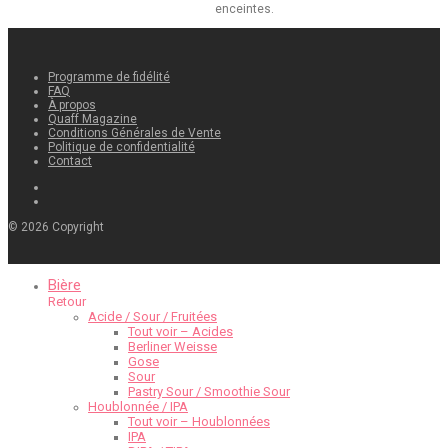
enceintes.
Programme de fidélité
FAQ
À propos
Quaff Magazine
Conditions Générales de Vente
Politique de confidentialité
Contact
©
2026
Copyright
Bière
Retour
Acide / Sour / Fruitées
Tout voir – Acides
Berliner Weisse
Gose
Sour
Pastry Sour / Smoothie Sour
Houblonnée / IPA
Tout voir – Houblonnées
IPA