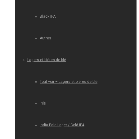
Black IPA
Autres
Lagers et bières de blé
Tout voir – Lagers et bières de blé
Pils
India Pale Lager / Cold IPA