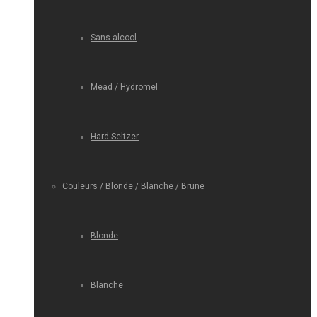
Sans alcool
Mead / Hydromel
Hard Seltzer
Couleurs / Blonde / Blanche / Brune
Blonde
Blanche