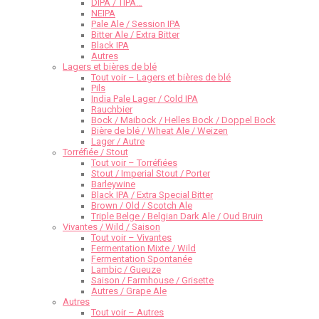
DIPA / TIPA…
NEIPA
Pale Ale / Session IPA
Bitter Ale / Extra Bitter
Black IPA
Autres
Lagers et bières de blé
Tout voir – Lagers et bières de blé
Pils
India Pale Lager / Cold IPA
Rauchbier
Bock / Maibock / Helles Bock / Doppel Bock
Bière de blé / Wheat Ale / Weizen
Lager / Autre
Torréfiée / Stout
Tout voir – Torréfiées
Stout / Imperial Stout / Porter
Barleywine
Black IPA / Extra Special Bitter
Brown / Old / Scotch Ale
Triple Belge / Belgian Dark Ale / Oud Bruin
Vivantes / Wild / Saison
Tout voir – Vivantes
Fermentation Mixte / Wild
Fermentation Spontanée
Lambic / Gueuze
Saison / Farmhouse / Grisette
Autres / Grape Ale
Autres
Tout voir – Autres