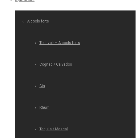
Alcools forts
Tout voir – Alcools forts
Cognac / Calvados
Gin
Rhum
Tequila / Mezcal