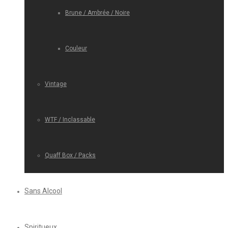
Brune / Ambrée / Noire
Couleur
Vintage
WTF / Inclassable
Quaff Box / Packs
Sans Alcool
Spiritueux