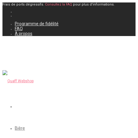
Frais de ports dégressifs.
Consultez la FAQ
pour plus d'informations.
Programme de fidélité
FAQ
À propos
Bière