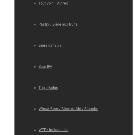
Tout voir – Autres
Pastry / Bière aux fruits
Bière de table
Sour IPA
Triple Belge
Wheat Beer / Bière de blé / Blanche
WTF / Inclassable