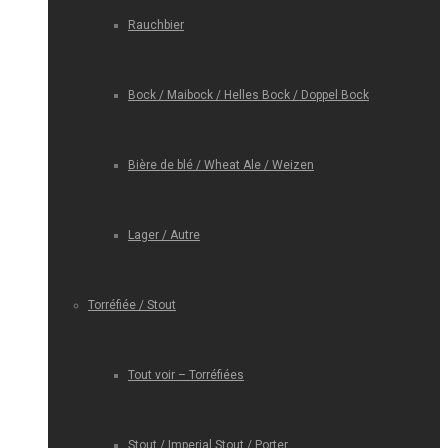
Rauchbier
Bock / Maibock / Helles Bock / Doppel Bock
Bière de blé / Wheat Ale / Weizen
Lager / Autre
Torréfiée / Stout
Tout voir – Torréfiées
Stout / Imperial Stout / Porter