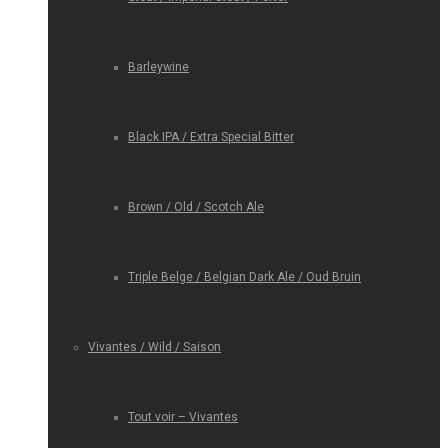
Barleywine
Black IPA / Extra Special Bitter
Brown / Old / Scotch Ale
Triple Belge / Belgian Dark Ale / Oud Bruin
Vivantes / Wild / Saison
Tout voir – Vivantes