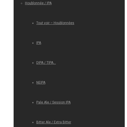
Houblonnée / IPA
Tout voir – Houblonnées
IPA
DIPA / TIPA…
NEIPA
Pale Ale / Session IPA
Bitter Ale / Extra Bitter