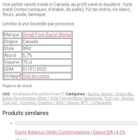
Une petite rareté made in Canada, au profil varié et équilibré : funk
subtil (notes rustiques, d’étable, de paille), fût de chêne, vin blanc,
fleurs, acide, tannique.
Limitée à une bouteille par personne.
Marque
Small Pony Barrel Works
Origine
Canada
Style
Wild
Alcool
5,7%
Volume
75 cl
DDM
01/01/2025
Untappd
Voir les notes
Rupture de stock
UGS :
small-pony-the-golden-hour-75
Catégories :
Autres
,
Autres / Grape Ale
,
Bière
,
Fermentation Mixte / Wild
,
Fermentation Spontanée
,
Tout voir - Autres
,
Tout voir - Vivantes
,
Vivantes / Wild / Saison
,
WTF / Inclassable
Produits similaires
Sante Adairius | Idyllic Contemplations | Saison BA | 4,5%