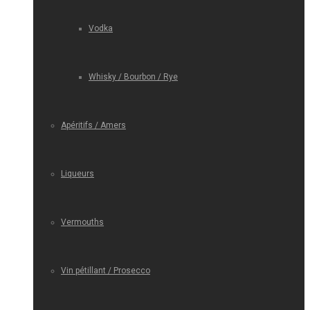
Vodka
Whisky / Bourbon / Rye
Apéritifs / Amers
Liqueurs
Vermouths
Vin pétillant / Prosecco