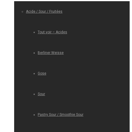
Acide / Sour / Fruitées
Tout voir – Acides
Berliner Weisse
Gose
Sour
Pastry Sour / Smoothie Sour