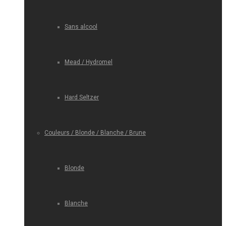
Sans alcool
Mead / Hydromel
Hard Seltzer
Couleurs / Blonde / Blanche / Brune
Blonde
Blanche