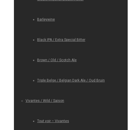
Barleywine
Black IPA / Extra Special Bitter
Brown / Old / Scotch Ale
Triple Belge / Belgian Dark Ale / Oud Bruin
Vivantes / Wild / Saison
Tout voir – Vivantes