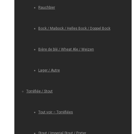
Rauchbier
Bock / Maibock / Helles Bock / Doppel Bock
Bière de blé / Wheat Ale / Weizen
Lager / Autre
Torréfiée / Stout
Tout voir – Torréfiées
Stout / Imperial Stout / Porter