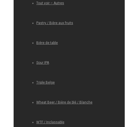
Tout voir – Autres
Pastry / Bière aux fruits
Bière de table
Sour IPA
Triple Belge
Wheat Beer / Bière de blé / Blanche
WTF / Inclassable