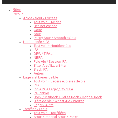
Bière
Retour
Acide / Sour / Fruitées
Tout voir – Acides
Berliner Weisse
Gose
Sour
Pastry Sour / Smoothie Sour
Houblonnée / IPA
Tout voir – Houblonnées
IPA
DIPA / TIPA…
NEIPA
Pale Ale / Session IPA
Bitter Ale / Extra Bitter
Black IPA
Autres
Lagers et bières de blé
Tout voir – Lagers et bières de blé
Pils
India Pale Lager / Cold IPA
Rauchbier
Bock / Maibock / Helles Bock / Doppel Bock
Bière de blé / Wheat Ale / Weizen
Lager / Autre
Torréfiée / Stout
Tout voir – Torréfiées
Stout / Imperial Stout / Porter