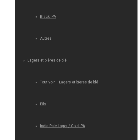
Black IPA
Autres
Lagers et bières de blé
Tout voir – Lagers et bières de blé
Pils
India Pale Lager / Cold IPA