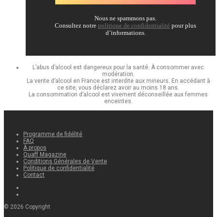
Nous ne spammons pas.
Consultez notre
politique de confidentialité
pour plus
d’informations.
L’abus d’alcool est dangereux pour la santé. À consommer avec
modération.
La vente d’alcool en France est interdite aux mineurs. En accédant à
ce site, vous déclarez avoir au moins 18 ans.
La consommation d’alcool est vivement déconseillée aux femmes
enceintes.
Programme de fidélité
FAQ
À propos
Quaff Magazine
Conditions Générales de Vente
Politique de confidentialité
Contact
©
2026
Copyright