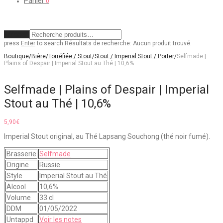
Panier
0
Effacer
press
Enter
to search
Résultats de recherche:
Aucun produit trouvé.
Boutique
/
Bière
/
Torréfiée / Stout
/
Stout / Imperial Stout / Porter
/
Selfmade |
Plains of Despair | Imperial Stout au Thé | 10,6%
Selfmade | Plains of Despair | Imperial
Stout au Thé | 10,6%
5,90
€
Imperial Stout original, au Thé Lapsang Souchong (thé noir fumé).
Brasserie
Selfmade
Origine
Russie
Style
Imperial Stout au Thé
Alcool
10,6%
Volume
33 cl
DDM
01/05/2022
Untappd
Voir les notes