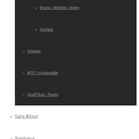
Brune / Ambrée / Noire
Couleur
Vintage
WTF / Inclassable
Quaff Box / Packs
Sans Alcool
Spiritueux