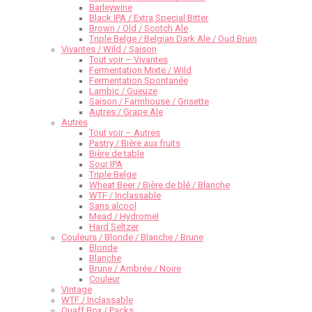
Barleywine
Black IPA / Extra Special Bitter
Brown / Old / Scotch Ale
Triple Belge / Belgian Dark Ale / Oud Bruin
Vivantes / Wild / Saison
Tout voir – Vivantes
Fermentation Mixte / Wild
Fermentation Spontanée
Lambic / Gueuze
Saison / Farmhouse / Grisette
Autres / Grape Ale
Autres
Tout voir – Autres
Pastry / Bière aux fruits
Bière de table
Sour IPA
Triple Belge
Wheat Beer / Bière de blé / Blanche
WTF / Inclassable
Sans alcool
Mead / Hydromel
Hard Seltzer
Couleurs / Blonde / Blanche / Brune
Blonde
Blanche
Brune / Ambrée / Noire
Couleur
Vintage
WTF / Inclassable
Quaff Box / Packs