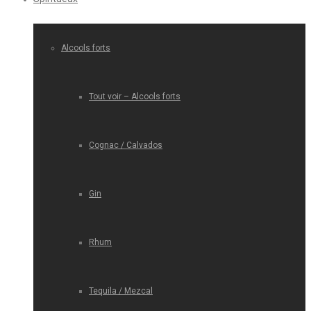
Alcools forts
Tout voir – Alcools forts
Cognac / Calvados
Gin
Rhum
Tequila / Mezcal