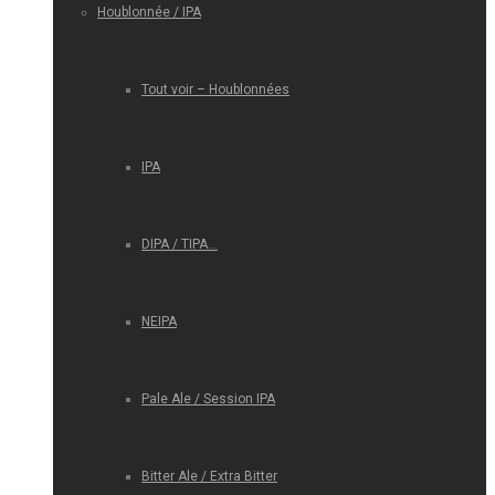
Houblonnée / IPA
Tout voir – Houblonnées
IPA
DIPA / TIPA…
NEIPA
Pale Ale / Session IPA
Bitter Ale / Extra Bitter