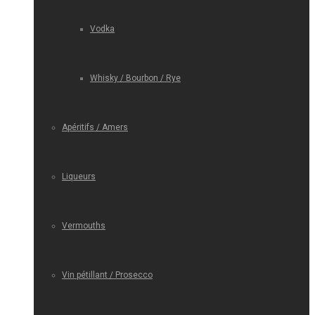
Vodka
Whisky / Bourbon / Rye
Apéritifs / Amers
Liqueurs
Vermouths
Vin pétillant / Prosecco