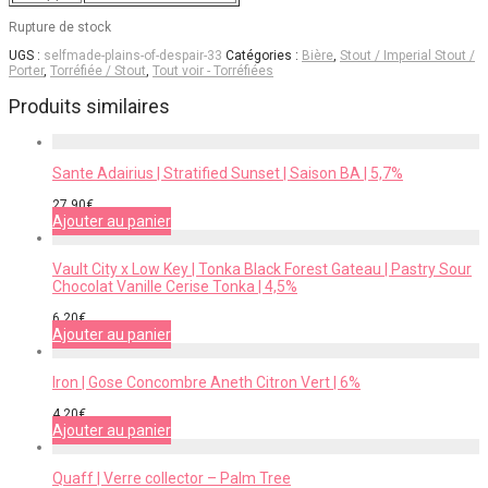
Rupture de stock
UGS :
selfmade-plains-of-despair-33
Catégories :
Bière
,
Stout / Imperial Stout /
Porter
,
Torréfiée / Stout
,
Tout voir - Torréfiées
Produits similaires
Sante Adairius | Stratified Sunset | Saison BA | 5,7%
27,90
€
Ajouter au panier
Vault City x Low Key | Tonka Black Forest Gateau | Pastry Sour
Chocolat Vanille Cerise Tonka | 4,5%
6,20
€
Ajouter au panier
Iron | Gose Concombre Aneth Citron Vert | 6%
4,20
€
Ajouter au panier
Quaff | Verre collector – Palm Tree