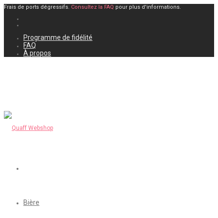
Frais de ports dégressifs.
Consultez la FAQ
pour plus d'informations.
Programme de fidélité
FAQ
À propos
Bière