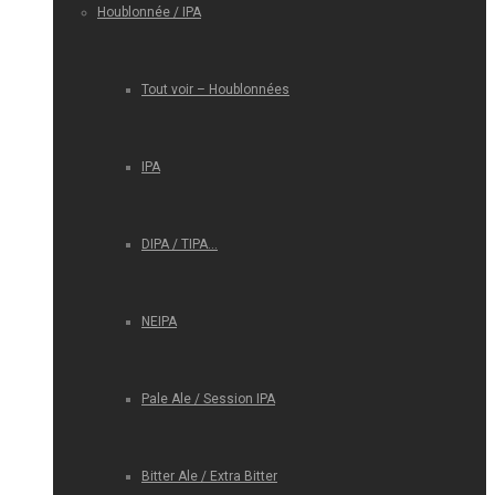
Houblonnée / IPA
Tout voir – Houblonnées
IPA
DIPA / TIPA…
NEIPA
Pale Ale / Session IPA
Bitter Ale / Extra Bitter