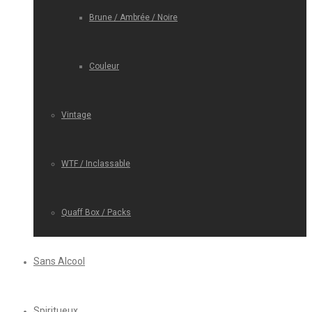
Brune / Ambrée / Noire
Couleur
Vintage
WTF / Inclassable
Quaff Box / Packs
Sans Alcool
Spiritueux