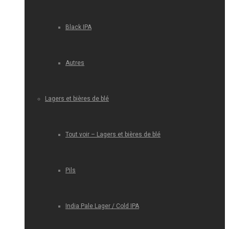
Black IPA
Autres
Lagers et bières de blé
Tout voir – Lagers et bières de blé
Pils
India Pale Lager / Cold IPA