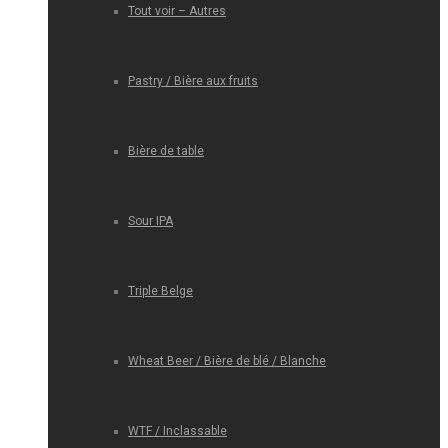
Tout voir – Autres
Pastry / Bière aux fruits
Bière de table
Sour IPA
Triple Belge
Wheat Beer / Bière de blé / Blanche
WTF / Inclassable