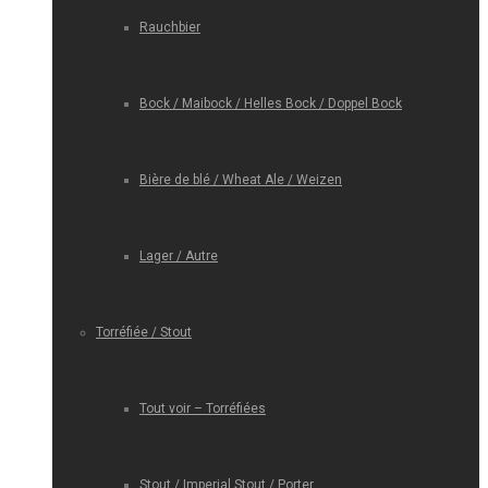
Rauchbier
Bock / Maibock / Helles Bock / Doppel Bock
Bière de blé / Wheat Ale / Weizen
Lager / Autre
Torréfiée / Stout
Tout voir – Torréfiées
Stout / Imperial Stout / Porter