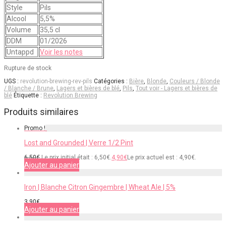
Style
Pils
Alcool
5,5%
Volume
35,5 cl
DDM
01/2026
Untappd
Voir les notes
Rupture de stock
UGS :
revolution-brewing-rev-pils
Catégories :
Bière
,
Blonde
,
Couleurs / Blonde
/ Blanche / Brune
,
Lagers et bières de blé
,
Pils
,
Tout voir - Lagers et bières de
blé
Étiquette :
Revolution Brewing
Produits similaires
Promo !
Lost and Grounded | Verre 1/2 Pint
6,50
€
Le prix initial était : 6,50€.
4,90
€
Le prix actuel est : 4,90€.
Ajouter au panier
Iron | Blanche Citron Gingembre | Wheat Ale | 5%
3,90
€
Ajouter au panier