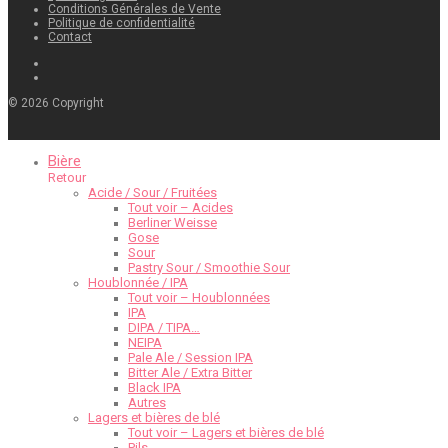
Conditions Générales de Vente
Politique de confidentialité
Contact
©
2026
Copyright
Bière
Retour
Acide / Sour / Fruitées
Tout voir – Acides
Berliner Weisse
Gose
Sour
Pastry Sour / Smoothie Sour
Houblonnée / IPA
Tout voir – Houblonnées
IPA
DIPA / TIPA…
NEIPA
Pale Ale / Session IPA
Bitter Ale / Extra Bitter
Black IPA
Autres
Lagers et bières de blé
Tout voir – Lagers et bières de blé
Pils