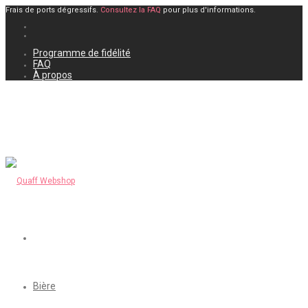
Frais de ports dégressifs.
Consultez la FAQ
pour plus d'informations.
Programme de fidélité
FAQ
À propos
Bière