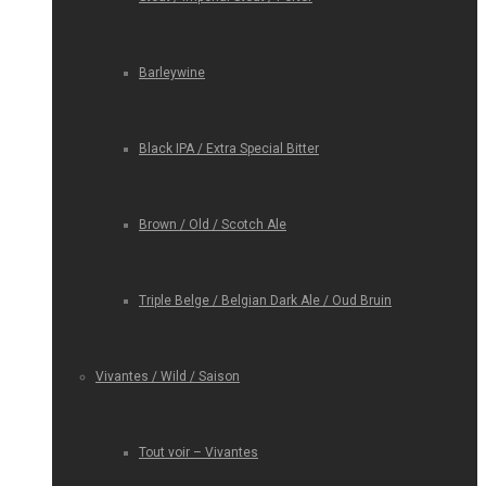
Barleywine
Black IPA / Extra Special Bitter
Brown / Old / Scotch Ale
Triple Belge / Belgian Dark Ale / Oud Bruin
Vivantes / Wild / Saison
Tout voir – Vivantes