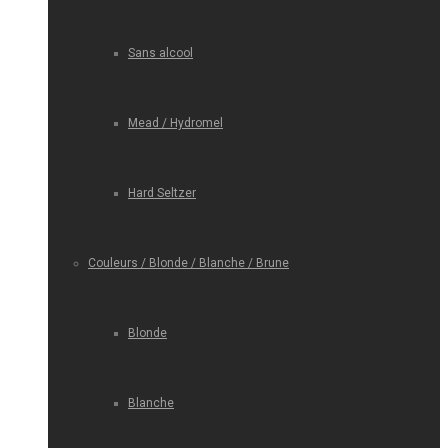
Sans alcool
Mead / Hydromel
Hard Seltzer
Couleurs / Blonde / Blanche / Brune
Blonde
Blanche