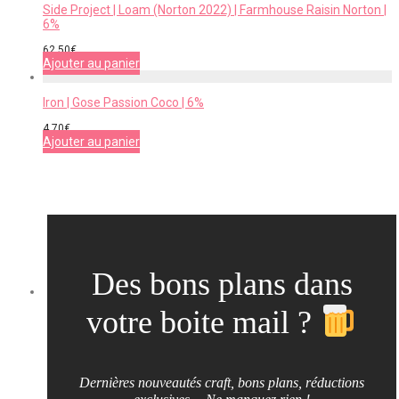
Side Project | Loam (Norton 2022) | Farmhouse Raisin Norton |
6%
62,50
€
Ajouter au panier
Iron | Gose Passion Coco | 6%
4,70
€
Ajouter au panier
Des bons plans dans
votre boite mail ?
Dernières nouveautés craft, bons plans, réductions