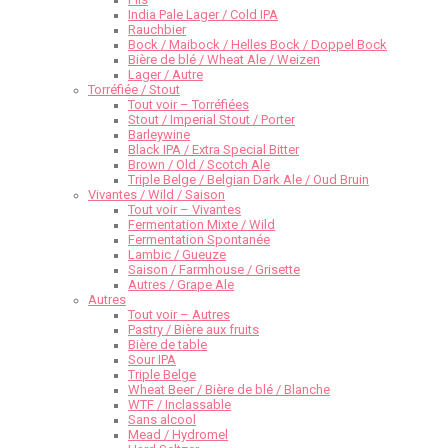
India Pale Lager / Cold IPA
Rauchbier
Bock / Maibock / Helles Bock / Doppel Bock
Bière de blé / Wheat Ale / Weizen
Lager / Autre
Torréfiée / Stout
Tout voir – Torréfiées
Stout / Imperial Stout / Porter
Barleywine
Black IPA / Extra Special Bitter
Brown / Old / Scotch Ale
Triple Belge / Belgian Dark Ale / Oud Bruin
Vivantes / Wild / Saison
Tout voir – Vivantes
Fermentation Mixte / Wild
Fermentation Spontanée
Lambic / Gueuze
Saison / Farmhouse / Grisette
Autres / Grape Ale
Autres
Tout voir – Autres
Pastry / Bière aux fruits
Bière de table
Sour IPA
Triple Belge
Wheat Beer / Bière de blé / Blanche
WTF / Inclassable
Sans alcool
Mead / Hydromel