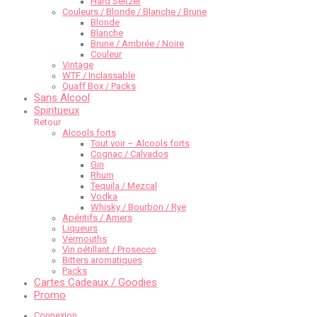
Hard Seltzer
Couleurs / Blonde / Blanche / Brune
Blonde
Blanche
Brune / Ambrée / Noire
Couleur
Vintage
WTF / Inclassable
Quaff Box / Packs
Sans Alcool
Spiritueux
Retour
Alcools forts
Tout voir – Alcools forts
Cognac / Calvados
Gin
Rhum
Tequila / Mezcal
Vodka
Whisky / Bourbon / Rye
Apéritifs / Amers
Liqueurs
Vermouths
Vin pétillant / Prosecco
Bitters aromatiques
Packs
Cartes Cadeaux / Goodies
Promo
Connexion