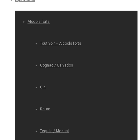
Alcools forts
Tout voir – Alcools forts
Cognac / Calvados
Gin
Rhum
Tequila / Mezcal