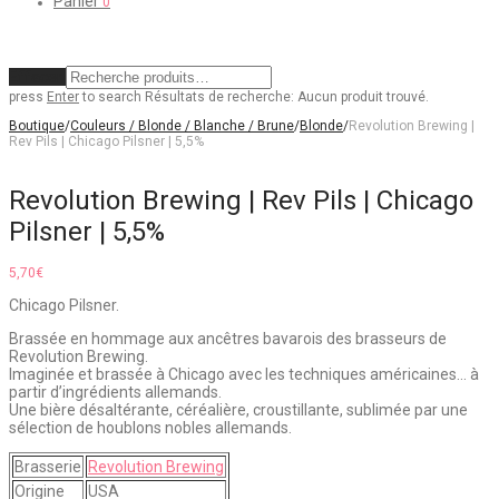
Panier
0
Effacer
press
Enter
to search
Résultats de recherche:
Aucun produit trouvé.
Boutique
/
Couleurs / Blonde / Blanche / Brune
/
Blonde
/
Revolution Brewing |
Rev Pils | Chicago Pilsner | 5,5%
Revolution Brewing | Rev Pils | Chicago
Pilsner | 5,5%
5,70
€
Chicago Pilsner.
Brassée en hommage aux ancêtres bavarois des brasseurs de
Revolution Brewing.
Imaginée et brassée à Chicago avec les techniques américaines… à
partir d’ingrédients allemands.
Une bière désaltérante, céréalière, croustillante, sublimée par une
sélection de houblons nobles allemands.
Brasserie
Revolution Brewing
Origine
USA