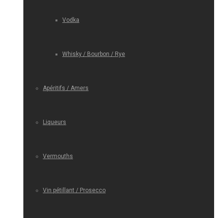
Vodka
Whisky / Bourbon / Rye
Apéritifs / Amers
Liqueurs
Vermouths
Vin pétillant / Prosecco