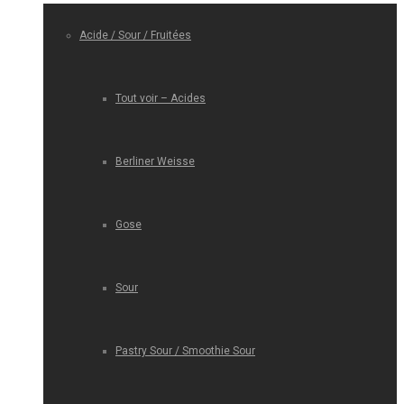
Acide / Sour / Fruitées
Tout voir – Acides
Berliner Weisse
Gose
Sour
Pastry Sour / Smoothie Sour