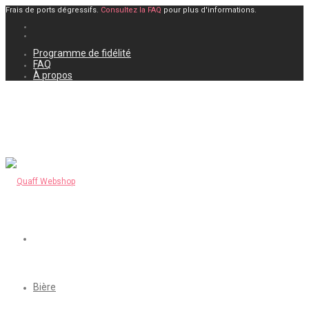
Frais de ports dégressifs.
Consultez la FAQ
pour plus d'informations.
Programme de fidélité
FAQ
À propos
Bière