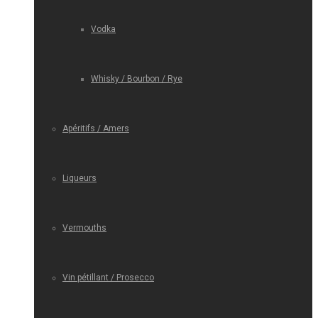
Vodka
Whisky / Bourbon / Rye
Apéritifs / Amers
Liqueurs
Vermouths
Vin pétillant / Prosecco