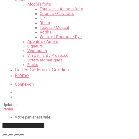
Alcools forts
Tout voir – Alcools forts
Cognac / Calvados
Gin
Rhum
Tequila / Mezcal
Vodka
Whisky / Bourbon / Rye
Apéritifs / Amers
Liqueurs
Vermouths
Vin pétillant / Prosecco
Bitters aromatiques
Packs
Cartes Cadeaux / Goodies
Promo
Connexion
Updating
…
Panier
Votre panier est vide.
Poursuivre les achats