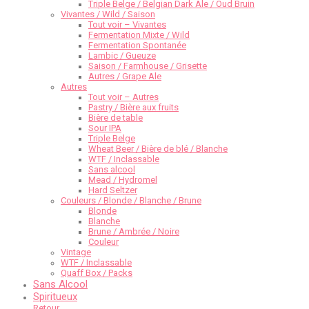
Triple Belge / Belgian Dark Ale / Oud Bruin
Vivantes / Wild / Saison
Tout voir – Vivantes
Fermentation Mixte / Wild
Fermentation Spontanée
Lambic / Gueuze
Saison / Farmhouse / Grisette
Autres / Grape Ale
Autres
Tout voir – Autres
Pastry / Bière aux fruits
Bière de table
Sour IPA
Triple Belge
Wheat Beer / Bière de blé / Blanche
WTF / Inclassable
Sans alcool
Mead / Hydromel
Hard Seltzer
Couleurs / Blonde / Blanche / Brune
Blonde
Blanche
Brune / Ambrée / Noire
Couleur
Vintage
WTF / Inclassable
Quaff Box / Packs
Sans Alcool
Spiritueux
Retour