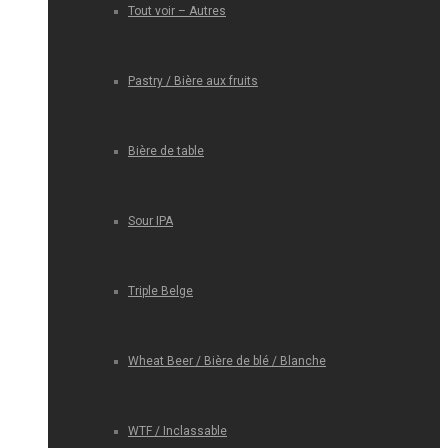
Tout voir – Autres
Pastry / Bière aux fruits
Bière de table
Sour IPA
Triple Belge
Wheat Beer / Bière de blé / Blanche
WTF / Inclassable