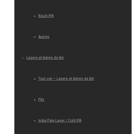
Black IPA
Autres
Lagers et bières de blé
Tout voir – Lagers et bières de blé
Pils
India Pale Lager / Cold IPA