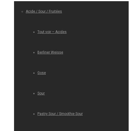
Acide / Sour / Fruitées
Tout voir – Acides
Berliner Weisse
Gose
Sour
Pastry Sour / Smoothie Sour