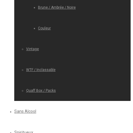
Brune / Ambrée / Noire
Couleur
Vintage
WTF / Inclassable
Quaff Box / Packs
Sans Alcool
Spiritueux