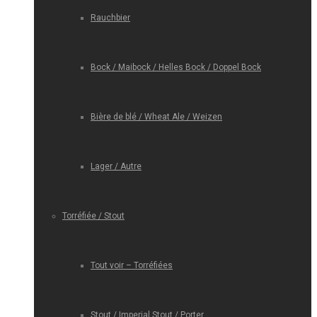
Rauchbier
Bock / Maibock / Helles Bock / Doppel Bock
Bière de blé / Wheat Ale / Weizen
Lager / Autre
Torréfiée / Stout
Tout voir – Torréfiées
Stout / Imperial Stout / Porter