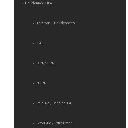
Houblonnée / IPA
Tout voir – Houblonnées
IPA
DIPA / TIPA…
NEIPA
Pale Ale / Session IPA
Bitter Ale / Extra Bitter