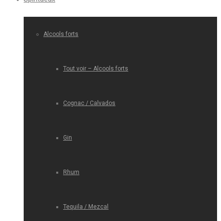
Alcools forts
Tout voir – Alcools forts
Cognac / Calvados
Gin
Rhum
Tequila / Mezcal