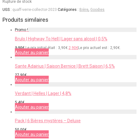
Rupture de stock
UGS :
quaff-verre-collector-2023
Catégories :
Bière
,
Goodies
Produits similaires
Promo !
Brulo | Highway To Hell | Lager sans alcool | 0,5%
3,90
€
Le prix initial était : 3,90€.
2,90
€
Le prix actuel est : 2,90€.
Ajouter au panier
Sante Adairius | Saison Bernice | Brett Saison | 6,5%
27,90
€
Ajouter au panier
Verdant | Helles | Lager | 4,8%
5,40
€
Ajouter au panier
Pack | 6 Bières mystères – Deluxe
50,00
€
Ajouter au panier