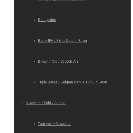
Barleywine
Black IPA / Extra Special Bitter
Brown / Old / Scotch Ale
Triple Belge / Belgian Dark Ale / Oud Bruin
Vivantes / Wild / Saison
Tout voir – Vivantes