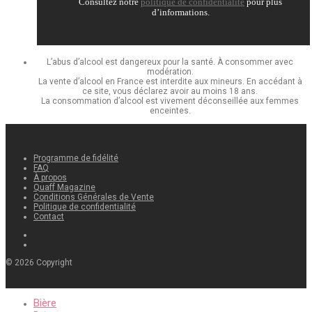
Consultez notre
politique de confidentialité
pour plus
d’informations.
L’abus d’alcool est dangereux pour la santé. À consommer avec
modération.
La vente d’alcool en France est interdite aux mineurs. En accédant à
ce site, vous déclarez avoir au moins 18 ans.
La consommation d’alcool est vivement déconseillée aux femmes
enceintes.
Programme de fidélité
FAQ
À propos
Quaff Magazine
Conditions Générales de Vente
Politique de confidentialité
Contact
©
2026
Copyright
Bière