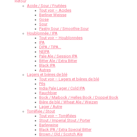
Retour
Acide / Sour / Fruitées
Tout voir – Acides
Berliner Weisse
Gose
Sour
Pastry Sour / Smoothie Sour
Houblonnée / IPA
Tout voir – Houblonnées
IPA
DIPA / TIPA…
NEIPA
Pale Ale / Session IPA
Bitter Ale / Extra Bitter
Black IPA
Autres
Lagers et bières de blé
Tout voir – Lagers et bières de blé
Pils
India Pale Lager / Cold IPA
Rauchbier
Bock / Maibock / Helles Bock / Doppel Bock
Bière de blé / Wheat Ale / Weizen
Lager / Autre
Torréfiée / Stout
Tout voir – Torréfiées
Stout / Imperial Stout / Porter
Barleywine
Black IPA / Extra Special Bitter
Brown / Old / Scotch Ale