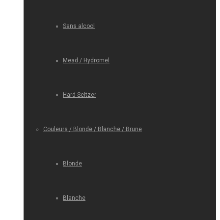
Sans alcool
Mead / Hydromel
Hard Seltzer
Couleurs / Blonde / Blanche / Brune
Blonde
Blanche