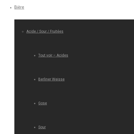
Bière
Acide / Sour / Fruitées
Tout voir – Acides
Berliner Weisse
Gose
Sour