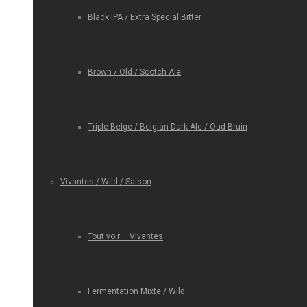
Black IPA / Extra Special Bitter
Brown / Old / Scotch Ale
Triple Belge / Belgian Dark Ale / Oud Bruin
Vivantes / Wild / Saison
Tout voir – Vivantes
Fermentation Mixte / Wild