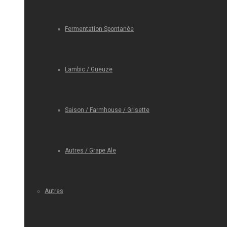
Fermentation Spontanée
Lambic / Gueuze
Saison / Farmhouse / Grisette
Autres / Grape Ale
Autres