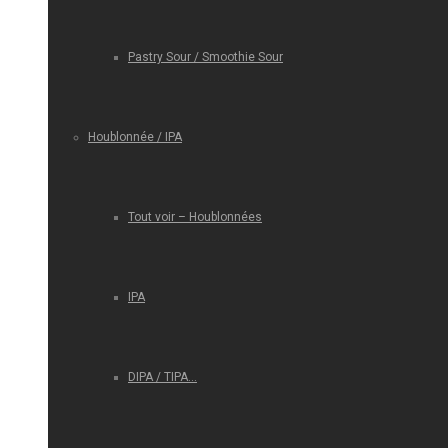
Pastry Sour / Smoothie Sour
Houblonnée / IPA
Tout voir – Houblonnées
IPA
DIPA / TIPA…