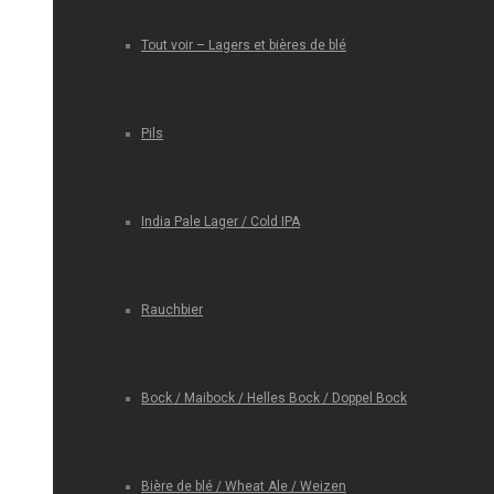
Tout voir – Lagers et bières de blé
Pils
India Pale Lager / Cold IPA
Rauchbier
Bock / Maibock / Helles Bock / Doppel Bock
Bière de blé / Wheat Ale / Weizen