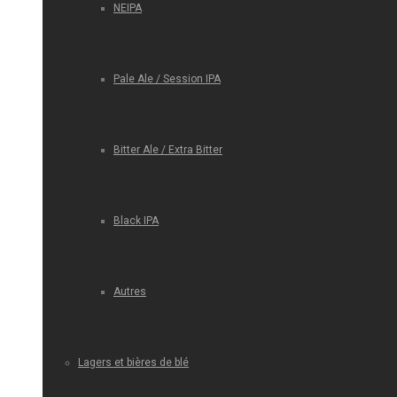
NEIPA
Pale Ale / Session IPA
Bitter Ale / Extra Bitter
Black IPA
Autres
Lagers et bières de blé