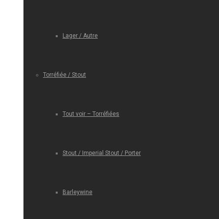
Lager / Autre
Torréfiée / Stout
Tout voir – Torréfiées
Stout / Imperial Stout / Porter
Barleywine