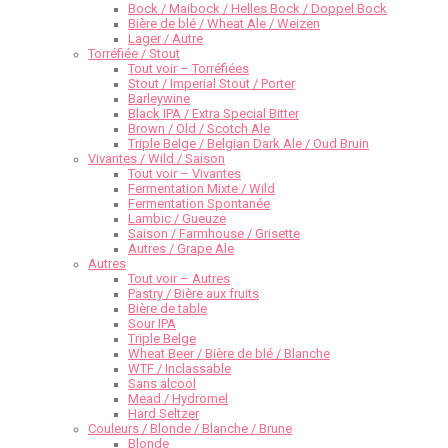
Bock / Maibock / Helles Bock / Doppel Bock
Bière de blé / Wheat Ale / Weizen
Lager / Autre
Torréfiée / Stout
Tout voir – Torréfiées
Stout / Imperial Stout / Porter
Barleywine
Black IPA / Extra Special Bitter
Brown / Old / Scotch Ale
Triple Belge / Belgian Dark Ale / Oud Bruin
Vivantes / Wild / Saison
Tout voir – Vivantes
Fermentation Mixte / Wild
Fermentation Spontanée
Lambic / Gueuze
Saison / Farmhouse / Grisette
Autres / Grape Ale
Autres
Tout voir – Autres
Pastry / Bière aux fruits
Bière de table
Sour IPA
Triple Belge
Wheat Beer / Bière de blé / Blanche
WTF / Inclassable
Sans alcool
Mead / Hydromel
Hard Seltzer
Couleurs / Blonde / Blanche / Brune
Blonde