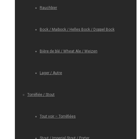
Rauchbier
Bock / Maibock / Helles Bock / Doppel Bock
Bière de blé / Wheat Ale / Weizen
Lager / Autre
Torréfiée / Stout
Tout voir – Torréfiées
Stout / Imperial Stout / Porter