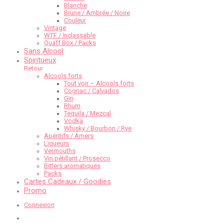
Blanche
Brune / Ambrée / Noire
Couleur
Vintage
WTF / Inclassable
Quaff Box / Packs
Sans Alcool
Spiritueux
Retour
Alcools forts
Tout voir – Alcools forts
Cognac / Calvados
Gin
Rhum
Tequila / Mezcal
Vodka
Whisky / Bourbon / Rye
Apéritifs / Amers
Liqueurs
Vermouths
Vin pétillant / Prosecco
Bitters aromatiques
Packs
Cartes Cadeaux / Goodies
Promo
Connexion