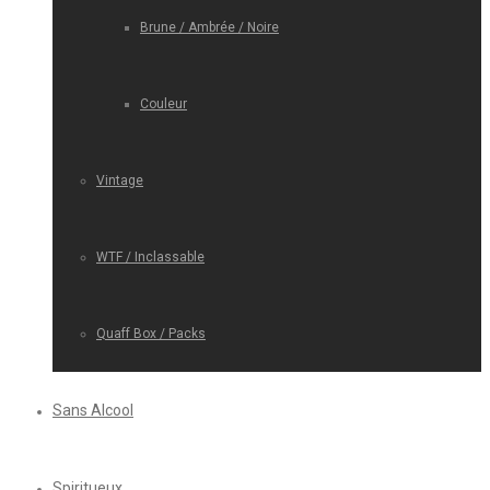
Brune / Ambrée / Noire
Couleur
Vintage
WTF / Inclassable
Quaff Box / Packs
Sans Alcool
Spiritueux