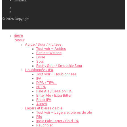
Contact
©
2026
Copyright
Bière
Retour
Acide / Sour / Fruitées
Tout voir – Acides
Berliner Weisse
Gose
Sour
Pastry Sour / Smoothie Sour
Houblonnée / IPA
Tout voir – Houblonnées
IPA
DIPA / TIPA…
NEIPA
Pale Ale / Session IPA
Bitter Ale / Extra Bitter
Black IPA
Autres
Lagers et bières de blé
Tout voir – Lagers et bières de blé
Pils
India Pale Lager / Cold IPA
Rauchbier