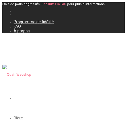
Frais de ports dégressifs.
Consultez la FAQ
pour plus d'informations.
Programme de fidélité
FAQ
À propos
Bière