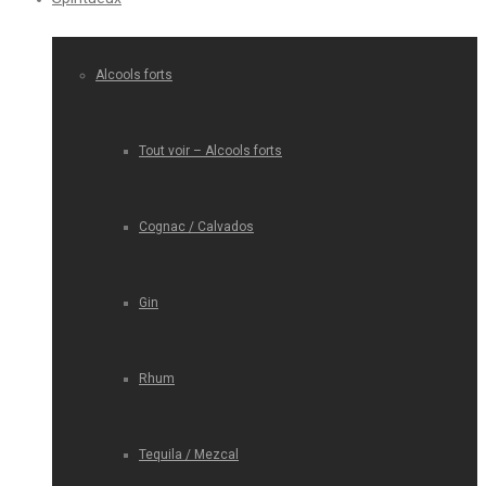
Alcools forts
Tout voir – Alcools forts
Cognac / Calvados
Gin
Rhum
Tequila / Mezcal