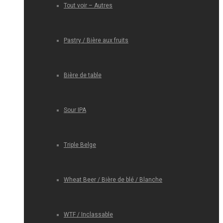
Tout voir – Autres
Pastry / Bière aux fruits
Bière de table
Sour IPA
Triple Belge
Wheat Beer / Bière de blé / Blanche
WTF / Inclassable