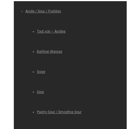
Acide / Sour / Fruitées
Tout voir – Acides
Berliner Weisse
Gose
Sour
Pastry Sour / Smoothie Sour