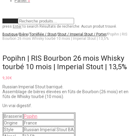
Panier
0
Effacer
press
Enter
to search
Résultats de recherche:
Aucun produit trouvé.
Boutique
/
Bière
/
Torréfiée / Stout
/
Stout / Imperial Stout / Porter
/
Popihn | RIS
Bourbon 26 mois Whisky tourbé 10 mois | Imperial Stout | 13,5%
Popihn | RIS Bourbon 26 mois Whisky
tourbé 10 mois | Imperial Stout | 13,5%
9,30
€
Russian Imperial Stout barriqué.
Assemblage de bières élevées en fûts de Bourbon (26 mois) et en
fûts de Whisky tourbé (10 mois).
Un vrai digestif.
Brasserie
Popihn
Origine
France
Style
Russian Imperial Stout BA