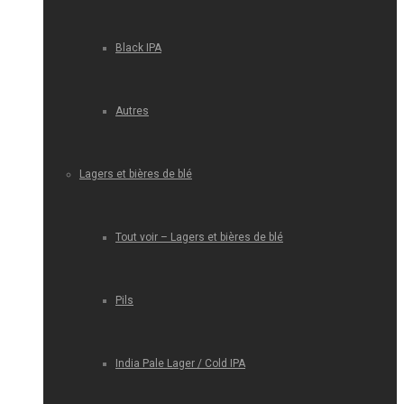
Black IPA
Autres
Lagers et bières de blé
Tout voir – Lagers et bières de blé
Pils
India Pale Lager / Cold IPA