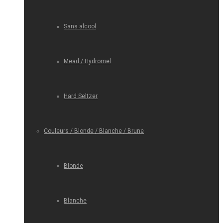
Sans alcool
Mead / Hydromel
Hard Seltzer
Couleurs / Blonde / Blanche / Brune
Blonde
Blanche