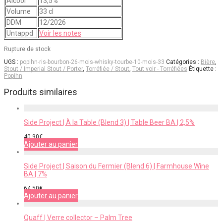
Alcool
13,5%
Volume
33 cl
DDM
12/2026
Untappd
Voir les notes
Rupture de stock
UGS :
popihn-ris-bourbon-26-mois-whisky-tourbe-10-mois-33
Catégories :
Bière
,
Stout / Imperial Stout / Porter
,
Torréfiée / Stout
,
Tout voir - Torréfiées
Étiquette :
Popihn
Produits similaires
Side Project | À la Table (Blend 3) | Table Beer BA | 2,5%
40,90
€
Ajouter au panier
Side Project | Saison du Fermier (Blend 6) | Farmhouse Wine
BA | 7%
64,50
€
Ajouter au panier
Quaff | Verre collector – Palm Tree