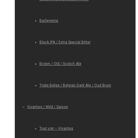
Barleywine
Black IPA / Extra Special Bitter
Brown / Old / Scotch Ale
Triple Belge / Belgian Dark Ale / Oud Bruin
Vivantes / Wild / Saison
Tout voir – Vivantes