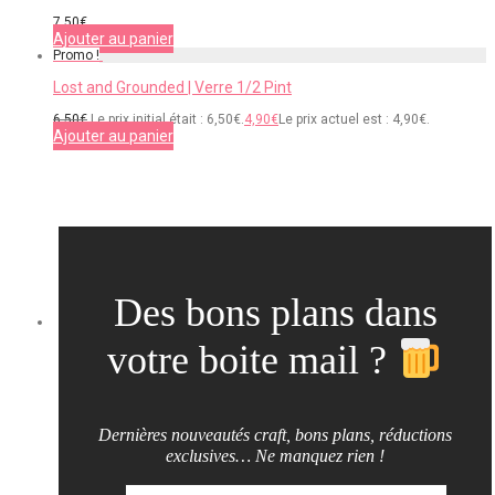
7,50
€
Ajouter au panier
Promo !
Lost and Grounded | Verre 1/2 Pint
6,50
€
Le prix initial était : 6,50€.
4,90
€
Le prix actuel est : 4,90€.
Ajouter au panier
Des bons plans dans
votre boite mail ?
Dernières nouveautés craft, bons plans, réductions
exclusives… Ne manquez rien !