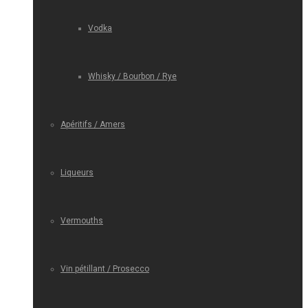
Vodka
Whisky / Bourbon / Rye
Apéritifs / Amers
Liqueurs
Vermouths
Vin pétillant / Prosecco