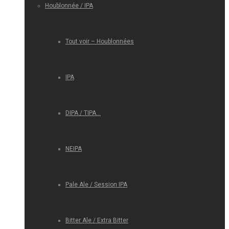
Houblonnée / IPA
Tout voir – Houblonnées
IPA
DIPA / TIPA…
NEIPA
Pale Ale / Session IPA
Bitter Ale / Extra Bitter