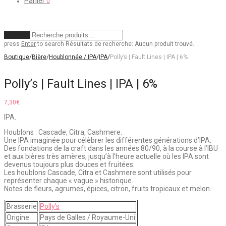
Panier
0
Effacer
press
Enter
to search
Résultats de recherche:
Aucun produit trouvé.
Boutique
/
Bière
/
Houblonnée / IPA
/
IPA
/
Polly’s | Fault Lines | IPA | 6%
Polly’s | Fault Lines | IPA | 6%
7,30
€
IPA.
Houblons : Cascade, Citra, Cashmere.
Une IPA imaginée pour célèbrer les différentes générations d’IPA.
Des fondations de la craft dans les années 80/90, à la course à l’IBU
et aux bières très amères, jusqu’à l’heure actuelle où les IPA sont
devenus toujours plus douces et fruitées.
Les houblons Cascade, Citra et Cashmere sont utilisés pour
représenter chaque « vague » historique.
Notes de fleurs, agrumes, épices, citron, fruits tropicaux et melon.
Brasserie
Polly’s
Origine
Pays de Galles / Royaume-Uni