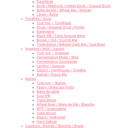
Rauchbier
Bock / Maibock / Helles Bock / Doppel Bock
Bière de blé / Wheat Ale / Weizen
Lager / Autre
Torréfiée / Stout
Tout voir – Torréfiées
Stout / Imperial Stout / Porter
Barleywine
Black IPA / Extra Special Bitter
Brown / Old / Scotch Ale
Triple Belge / Belgian Dark Ale / Oud Bruin
Vivantes / Wild / Saison
Tout voir – Vivantes
Fermentation Mixte / Wild
Fermentation Spontanée
Lambic / Gueuze
Saison / Farmhouse / Grisette
Autres / Grape Ale
Autres
Tout voir – Autres
Pastry / Bière aux fruits
Bière de table
Sour IPA
Triple Belge
Wheat Beer / Bière de blé / Blanche
WTF / Inclassable
Sans alcool
Mead / Hydromel
Hard Seltzer
Couleurs / Blonde / Blanche / Brune