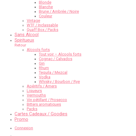
Blonde
Blanche
Brune / Ambrée / Noire
Couleur
Vintage
WTF / Inclassable
Quaff Box / Packs
Sans Alcool
Spiritueux
Retour
Alcools forts
Tout voir – Alcools forts
Cognac / Calvados
Gin
Rhum
Tequila / Mezcal
Vodka
Whisky / Bourbon / Rye
Apéritifs / Amers
Liqueurs
Vermouths
Vin pétillant / Prosecco
Bitters aromatiques
Packs
Cartes Cadeaux / Goodies
Promo
Connexion