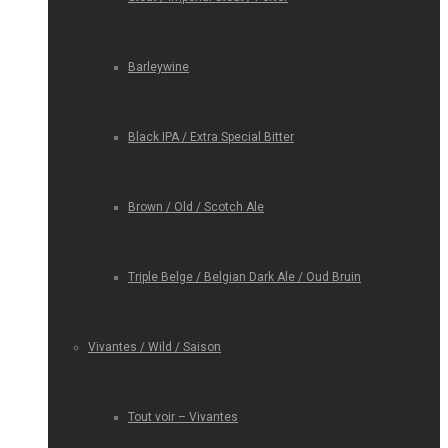
Barleywine
Black IPA / Extra Special Bitter
Brown / Old / Scotch Ale
Triple Belge / Belgian Dark Ale / Oud Bruin
Vivantes / Wild / Saison
Tout voir – Vivantes