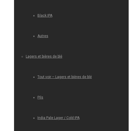
Black IPA
Autres
Lagers et bières de blé
Tout voir – Lagers et bières de blé
Pils
India Pale Lager / Cold IPA