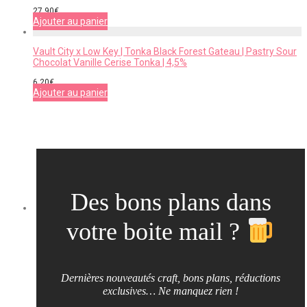
27,90
€
Ajouter au panier
Vault City x Low Key | Tonka Black Forest Gateau | Pastry Sour
Chocolat Vanille Cerise Tonka | 4,5%
6,20
€
Ajouter au panier
Des bons plans dans
votre boite mail ?
Dernières nouveautés craft, bons plans, réductions
exclusives… Ne manquez rien !