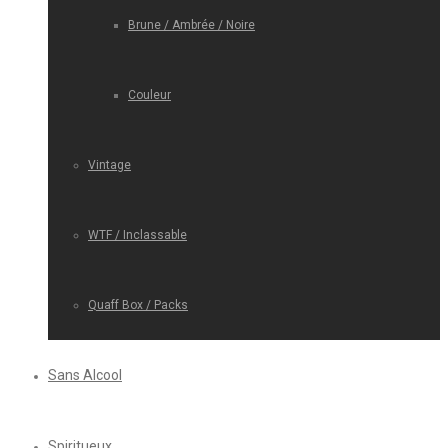
Brune / Ambrée / Noire
Couleur
Vintage
WTF / Inclassable
Quaff Box / Packs
Sans Alcool
Spiritueux