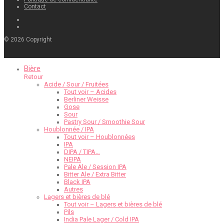
Contact
©
2026
Copyright
Bière
Retour
Acide / Sour / Fruitées
Tout voir – Acides
Berliner Weisse
Gose
Sour
Pastry Sour / Smoothie Sour
Houblonnée / IPA
Tout voir – Houblonnées
IPA
DIPA / TIPA…
NEIPA
Pale Ale / Session IPA
Bitter Ale / Extra Bitter
Black IPA
Autres
Lagers et bières de blé
Tout voir – Lagers et bières de blé
Pils
India Pale Lager / Cold IPA