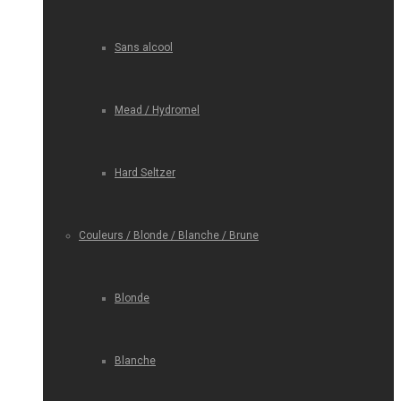
Sans alcool
Mead / Hydromel
Hard Seltzer
Couleurs / Blonde / Blanche / Brune
Blonde
Blanche