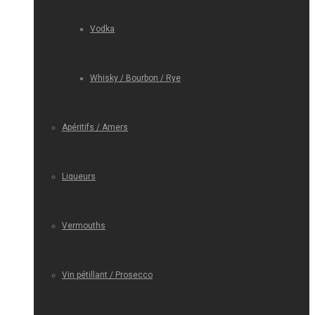
Vodka
Whisky / Bourbon / Rye
Apéritifs / Amers
Liqueurs
Vermouths
Vin pétillant / Prosecco