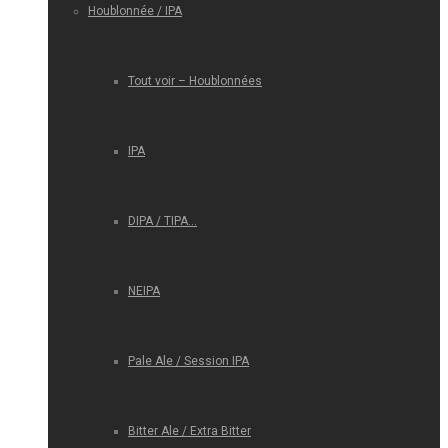
Houblonnée / IPA
Tout voir – Houblonnées
IPA
DIPA / TIPA…
NEIPA
Pale Ale / Session IPA
Bitter Ale / Extra Bitter