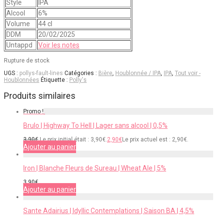
Style
IPA
Alcool
6%
Volume
44 cl
DDM
20/02/2025
Untappd
Voir les notes
Rupture de stock
UGS :
pollys-fault-lines
Catégories :
Bière
,
Houblonnée / IPA
,
IPA
,
Tout voir -
Houblonnées
Étiquette :
Polly's
Produits similaires
Promo !
Brulo | Highway To Hell | Lager sans alcool | 0,5%
3,90
€
Le prix initial était : 3,90€.
2,90
€
Le prix actuel est : 2,90€.
Ajouter au panier
Iron | Blanche Fleurs de Sureau | Wheat Ale | 5%
3,90
€
Ajouter au panier
Sante Adairius | Idyllic Contemplations | Saison BA | 4,5%