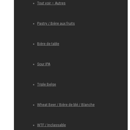
Tout voir – Autres
Pastry / Bière aux fruits
Bière de table
Sour IPA
Triple Belge
Wheat Beer / Bière de blé / Blanche
WTF / Inclassable