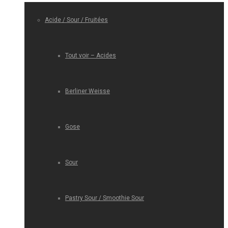
Acide / Sour / Fruitées
Tout voir – Acides
Berliner Weisse
Gose
Sour
Pastry Sour / Smoothie Sour