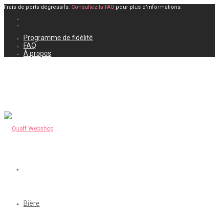
Frais de ports dégressifs.
Consultez la FAQ
pour plus d'informations.
Programme de fidélité
FAQ
À propos
Bière