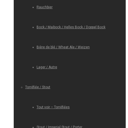
Rauchbier
Bock / Maibock / Helles Bock / Doppel Bock
Bière de blé / Wheat Ale / Weizen
Lager / Autre
Torréfiée / Stout
Tout voir – Torréfiées
Stout / Imperial Stout / Porter