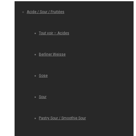
Acide / Sour / Fruitées
Tout voir – Acides
Berliner Weisse
Gose
Sour
Pastry Sour / Smoothie Sour