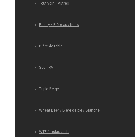
Tout voir – Autres
Pastry / Bière aux fruits
Bière de table
Sour IPA
Triple Belge
Wheat Beer / Bière de blé / Blanche
WTF / Inclassable