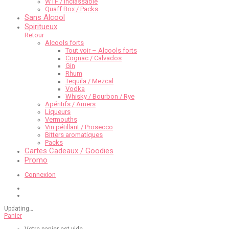
WTF / Inclassable
Quaff Box / Packs
Sans Alcool
Spiritueux
Retour
Alcools forts
Tout voir – Alcools forts
Cognac / Calvados
Gin
Rhum
Tequila / Mezcal
Vodka
Whisky / Bourbon / Rye
Apéritifs / Amers
Liqueurs
Vermouths
Vin pétillant / Prosecco
Bitters aromatiques
Packs
Cartes Cadeaux / Goodies
Promo
Connexion
Updating
…
Panier