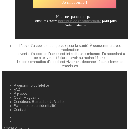
Nous ne spammons pas.
Consultez notre
politique de confidentialité
pour plus
d’informations.
L’abus d’alcool est dangereux pour la santé. À consommer avec
modération.
La vente d’alcool en France est interdite aux mineurs. En accédant à
ce site, vous déclarez avoir au moins 18 ans.
La consommation d’alcool est vivement déconseillée aux femmes
enceintes.
Programme de fidélité
FAQ
À propos
Quaff Magazine
Conditions Générales de Vente
Politique de confidentialité
Contact
©
2026
Copyright