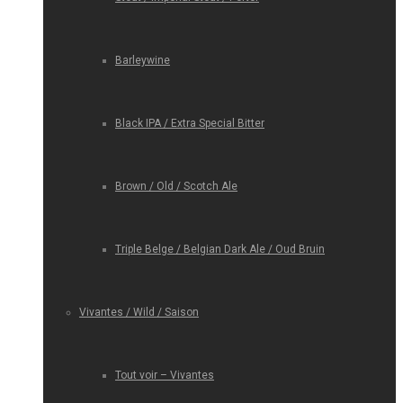
Barleywine
Black IPA / Extra Special Bitter
Brown / Old / Scotch Ale
Triple Belge / Belgian Dark Ale / Oud Bruin
Vivantes / Wild / Saison
Tout voir – Vivantes