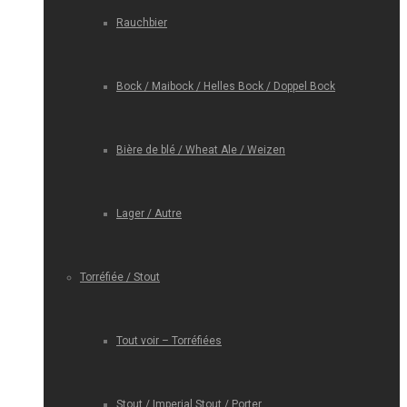
Rauchbier
Bock / Maibock / Helles Bock / Doppel Bock
Bière de blé / Wheat Ale / Weizen
Lager / Autre
Torréfiée / Stout
Tout voir – Torréfiées
Stout / Imperial Stout / Porter