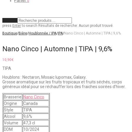
Panier
0
Effacer
press
Enter
to search
Résultats de recherche:
Aucun produit trouvé.
Boutique
/
Bière
/
Houblonnée / IPA
/
IPA
/
Nano Cinco | Automne | TIPA | 9,6%
Nano Cinco | Automne | TIPA | 9,6%
10,90
€
TIPA
Houblons : Nectaron, Mosaic lupomax, Galaxy.
Grosse aromatique sur les fruits tropicaux et fruits séchés, corps
généreux idéal pour se réchauffer lors des fraiches soirées d’hiver.
Brasserie
Nano Cinco
Origine
Canada
Style
TIPA
Alcool
9,6%
Volume
47,3 cl
DDM
10/2024