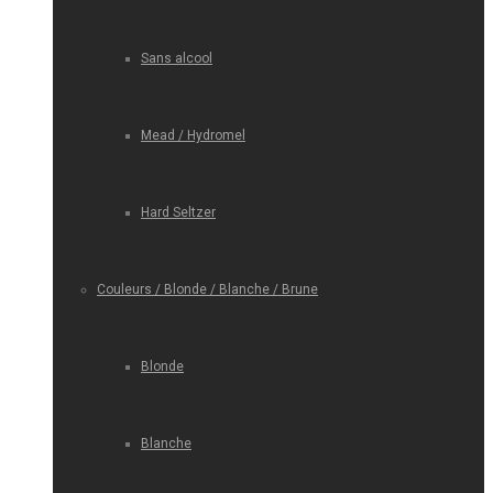
Sans alcool
Mead / Hydromel
Hard Seltzer
Couleurs / Blonde / Blanche / Brune
Blonde
Blanche