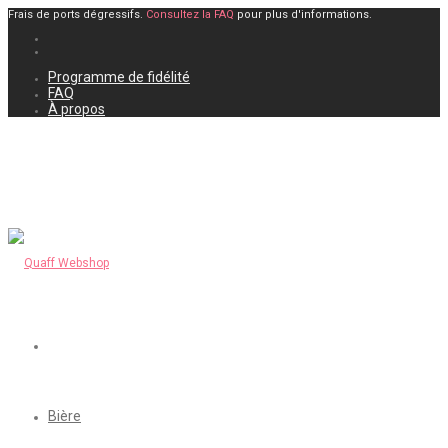
Frais de ports dégressifs.
Consultez la FAQ
pour plus d'informations.
Programme de fidélité
FAQ
À propos
Bière