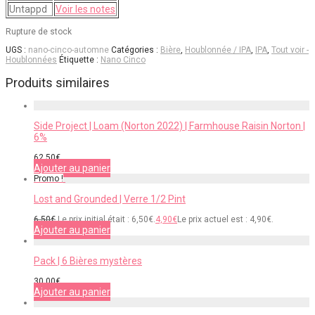
Untappd
Voir les notes
Rupture de stock
UGS :
nano-cinco-automne
Catégories :
Bière
,
Houblonnée / IPA
,
IPA
,
Tout voir -
Houblonnées
Étiquette :
Nano Cinco
Produits similaires
Side Project | Loam (Norton 2022) | Farmhouse Raisin Norton |
6%
62,50
€
Ajouter au panier
Promo !
Lost and Grounded | Verre 1/2 Pint
6,50
€
Le prix initial était : 6,50€.
4,90
€
Le prix actuel est : 4,90€.
Ajouter au panier
Pack | 6 Bières mystères
30,00
€
Ajouter au panier