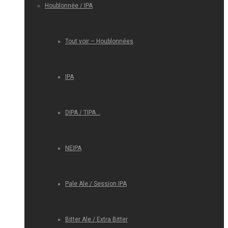
Houblonnée / IPA
Tout voir – Houblonnées
IPA
DIPA / TIPA…
NEIPA
Pale Ale / Session IPA
Bitter Ale / Extra Bitter