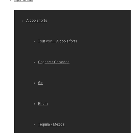
Alcools forts
Tout voir – Alcools forts
Cognac / Calvados
Gin
Rhum
Tequila / Mezcal