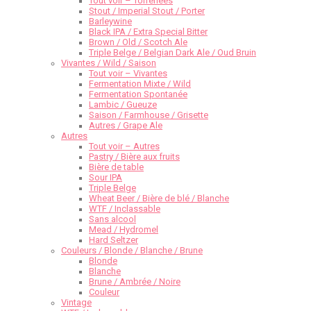
Tout voir – Torréfiées
Stout / Imperial Stout / Porter
Barleywine
Black IPA / Extra Special Bitter
Brown / Old / Scotch Ale
Triple Belge / Belgian Dark Ale / Oud Bruin
Vivantes / Wild / Saison
Tout voir – Vivantes
Fermentation Mixte / Wild
Fermentation Spontanée
Lambic / Gueuze
Saison / Farmhouse / Grisette
Autres / Grape Ale
Autres
Tout voir – Autres
Pastry / Bière aux fruits
Bière de table
Sour IPA
Triple Belge
Wheat Beer / Bière de blé / Blanche
WTF / Inclassable
Sans alcool
Mead / Hydromel
Hard Seltzer
Couleurs / Blonde / Blanche / Brune
Blonde
Blanche
Brune / Ambrée / Noire
Couleur
Vintage