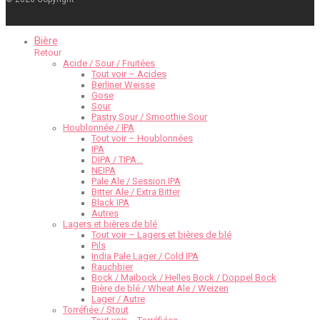
Bière
Retour
Acide / Sour / Fruitées
Tout voir – Acides
Berliner Weisse
Gose
Sour
Pastry Sour / Smoothie Sour
Houblonnée / IPA
Tout voir – Houblonnées
IPA
DIPA / TIPA…
NEIPA
Pale Ale / Session IPA
Bitter Ale / Extra Bitter
Black IPA
Autres
Lagers et bières de blé
Tout voir – Lagers et bières de blé
Pils
India Pale Lager / Cold IPA
Rauchbier
Bock / Maibock / Helles Bock / Doppel Bock
Bière de blé / Wheat Ale / Weizen
Lager / Autre
Torréfiée / Stout