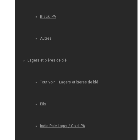
Black IPA
Autres
Lagers et bières de blé
Tout voir – Lagers et bières de blé
Pils
India Pale Lager / Cold IPA