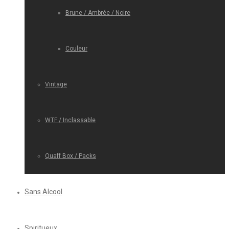
Brune / Ambrée / Noire
Couleur
Vintage
WTF / Inclassable
Quaff Box / Packs
Sans Alcool
Spiritueux