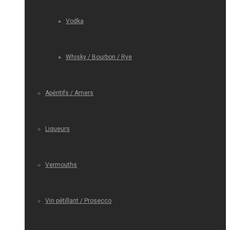
Vodka
Whisky / Bourbon / Rye
Apéritifs / Amers
Liqueurs
Vermouths
Vin pétillant / Prosecco